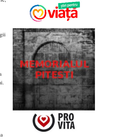
gii
a
i.
ea