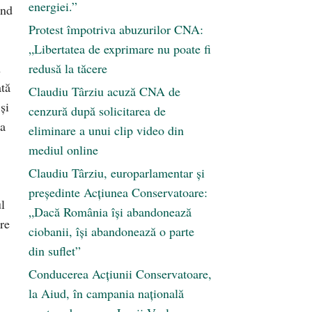
energiei.”
ind
Protest împotriva abuzurilor CNA:
„Libertatea de exprimare nu poate fi
n
redusă la tăcere
ată
Claudiu Târziu acuză CNA de
şi
cenzură după solicitarea de
-a
eliminare a unui clip video din
mediul online
Claudiu Târziu, europarlamentar și
președinte Acțiunea Conservatoare:
l
„Dacă România își abandonează
re
ciobanii, își abandonează o parte
din suflet”
Conducerea Acțiunii Conservatoare,
la Aiud, în campania națională