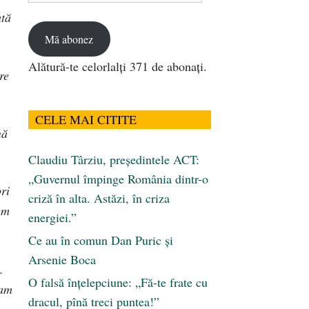
email
ată
Mă abonez
:
Alătură-te celorlalți 371 de abonați.
re
CELE MAI CITITE
nă
Claudiu Târziu, președintele ACT:
„Guvernul împinge România dintr-o
ri
criză în alta. Astăzi, în criza
em
energiei.”
Ce au în comun Dan Puric şi
Arsenie Boca
.
O falsă înțelepciune: „Fă-te frate cu
cam
dracul, pînă treci puntea!”