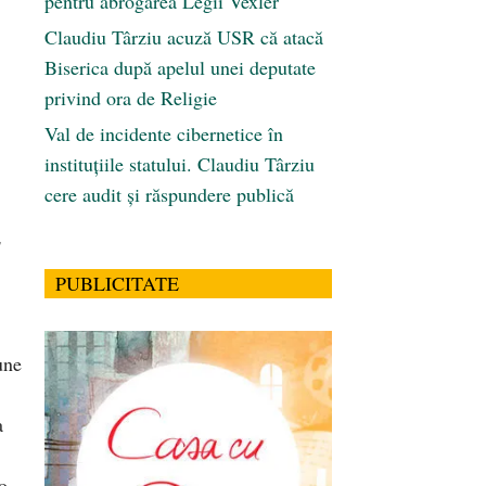
pentru abrogarea Legii Vexler
Claudiu Târziu acuză USR că atacă
Biserica după apelul unei deputate
privind ora de Religie
Val de incidente cibernetice în
instituțiile statului. Claudiu Târziu
cere audit și răspundere publică
s
PUBLICITATE
une
a
o