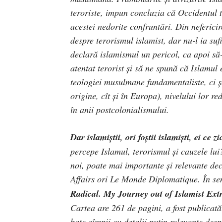
teroriste, impun concluzia că Occidentul t
acestei nedorite confruntări. Din neferi
despre terorismul islamist, dar nu-l ia suf
declară islamismul un pericol, ca apoi să-ş
atentat terorist și să ne spună că Islamul 
teologiei musulmane fundamentaliste, ci şo
origine, cît şi în Europa), nivelului lor 
în anii postcolonialismului.
Dar islamiştii, ori foştii islamişti, ei ce zi
percepe Islamul, terorismul şi cauzele lui
noi, poate mai importante şi relevante dec
Affairs ori Le Monde Diplomatique. În sens
Radical
.
My
Journey out of Islamist Ext
Cartea are 261 de pagini, a fost publicată
bate cîmpii cu detalii puţin relevante despr