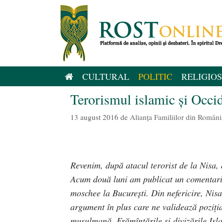
Sari
la
conținut
CULTURAL
POLITIC
RELIGIOS
Terorismul islamic și Occid
13 august 2016
de
Alianţa Familiilor din Români
Revenim, după atacul terorist de la Nisa, 
Acum două luni am publicat un comentari
moschee la Bucureşti. Din nefericire, Nisa
argument în plus care ne validează poziţia
musulmană. Frămîntările și divizările Isla