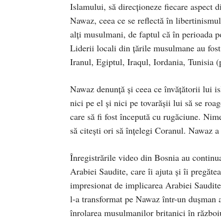
Islamului, să direcţioneze fiecare aspect di
Nawaz, ceea ce se reflectă în libertinismul
alţi musulmani, de faptul că în perioada p
Liderii locali din ţările musulmane au fos
Iranul, Egiptul, Iraqul, Iordania, Tunisia (
Nawaz denunţă şi ceea ce învăţătorii lui isl
nici pe el și nici pe tovarăşii lui să se ro
care să fi fost începută cu rugăciune. Nim
să citeşti ori să înţelegi Coranul. Nawaz a
Înregistrările video din Bosnia au continua
Arabiei Saudite, care îi ajuta şi îi pregăt
impresionat de implicarea Arabiei Saudite
l-a transformat pe Nawaz într-un duşman al
înrolarea musulmanilor britanici în războiu