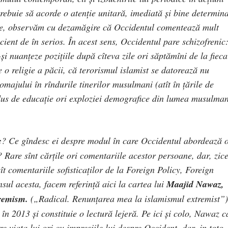
rebuie să acorde o atenţie unitară, imediată şi bine determin
cire, observăm cu dezamăgire că Occidentul comentează mult
icient de în serios. În acest sens, Occidentul pare schizofrenic
i nuanţeze poziţiile după cîteva zile ori săptămîni de la fieca
e o religie a păcii, că terorismul islamist se datorează nu
majului în rîndurile tinerilor musulmani (atît în ţările de
redus de educaţie ori exploziei demografice din lumea musulma
c
? Ce gîndesc ei despre modul în care Occidentul abordează o
? Rare sînt cărţile ori comentariile acestor persoane, dar, zic
ît comentariile sofisticaţilor de la Foreign Policy, Foreign
ul acesta, facem referinţă aici la cartea lui
Maajid Nawaz,
remism.
(„Radical. Renunțarea mea la islamismul extremist”)
 în 2013 şi constituie o lectură lejeră. Pe ici şi colo, Nawaz 
e viaţa lui ori cu impresiile lui despre Occident, dar, in toto,