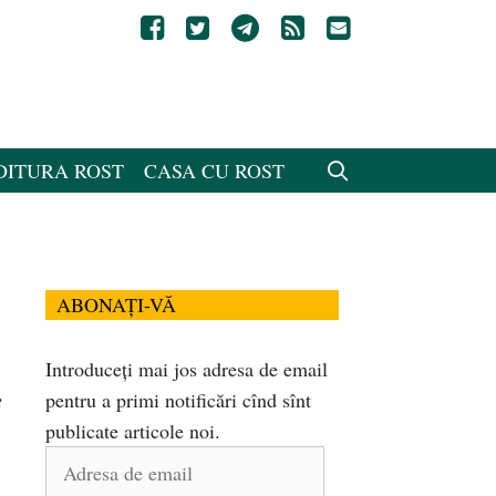
DITURA ROST
CASA CU ROST
ABONAȚI-VĂ
Introduceți mai jos adresa de email
e
pentru a primi notificări cînd sînt
publicate articole noi.
Adresa
de