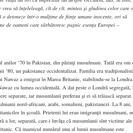
rea să înțeleleagă, cît de cît, mintea şi gîndirea celor care s
ă o detoneze într-o mulţime de fiinţe umane inocente, ori să
ime de oameni care sărbătoresc paşnic esenţa Europei –
ul anilor ‘70 în Pakistan, din părinţi musulmani. Tatăl era om 
ii ‘80, un pakistanez occidentalizat. Familia era tradiţionalist
ui Nawaz a emigrat în Marea Britanie, stabilindu-se la Londra
i Nawaz cu lumea occidentală. A dat peste o Londră segregată, 
tiere separate, iar musumlanii preferau şi ei să trăiască separat.
manii nord-africani, arabi, somalieni, pakistanezi. La 8 ani,
tanicilor în şcoală. Prietenii lui erau imigranţii musulmani, n
ă a lor, separată, care-i învăța că musumlanii sînt victime ale
 britanic. Că inamicul numărul unu al lumii musulmane este