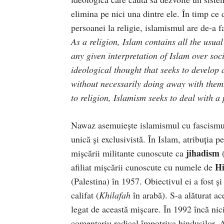
elimina pe nici una dintre ele. În timp ce 
persoanei la religie, islamismul are de-a f
A
s
a religion, Islam contains all the usua
any given interpretation of Islam over soc
ideological thought that seeks to develop 
without necessarily doing away with them
to religion, Islamism seeks to deal with a
Nawaz asemuieşte islamismul cu fascismul 
unică şi exclusivistă. În Islam, atribuţia
jihadis
m
mişcării militante cunoscute ca
(
Hi
afiliat mişcării cunoscute cu numele de
(Palestina) în 1957. Obiectivul ei a fost ş
califat (
Khilafah
în arabă). S-a alăturat ac
legat de această mişcare. În 1992 încă nic
comentariu radical împotriva hinduşilor. 