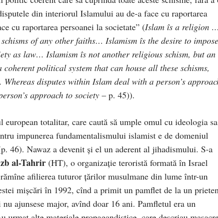
disputele din interiorul Islamului au de-a face cu raportarea
ace cu raportarea persoanei la societate” (
Islam îs a religion 
l schisms of any other faiths… Islamism îs the de
s
ire to impos
iety a
s
law… Islamism îs not another religious schism, but an
a coherent political system that can house all these schisms,
. Whereas disputes within Islam deal with a person’s approac
 person’s approach to society
– p. 45)).
european totalitar, care caută să umple omul cu ideologia sa
 pentru impunerea fundamentalismului islamist e de domeniul
p. 46). Nawaz a devenit şi el un aderent al jihadismului. S-a
zb al-Tahrir
(HT), o organizaţie teroristă formată în Israel
i rămîne afilierea tuturor ţărilor musulmane din lume într-un
estei mişcări în 1992, cînd a primit un pamflet de la un priete
i nu ajunsese major, avînd doar 16 ani. Pamfletul era un
Au urmat alte materiale propagandistice, care descriau masacre