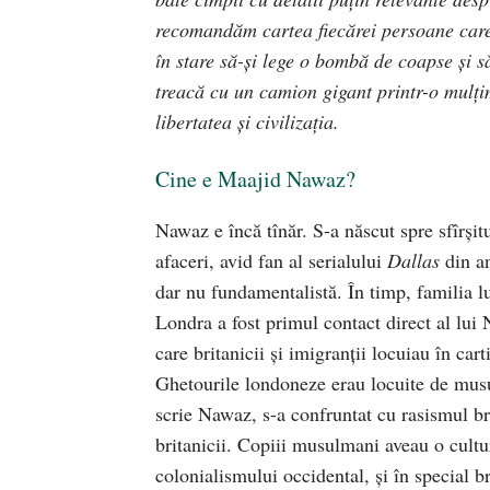
recomandăm cartea fiecărei persoane care v
în stare să-şi lege o bombă de coapse şi s
treacă cu un camion gigant printr-o mulţ
libertatea şi civilizaţia.
Cine e Maajid Nawaz?
Nawaz e încă tînăr. S-a născut spre sfîrşit
afaceri, avid fan al serialului
Dallas
din an
dar nu fundamentalistă. În timp, familia l
Londra a fost primul contact direct al lu
care britanicii şi imigranţii locuiau în car
Ghetourile londoneze erau locuite de musul
scrie Nawaz, s-a confruntat cu rasismul bri
britanicii. Copiii musulmani aveau o cultur
colonialismului occidental, şi în special