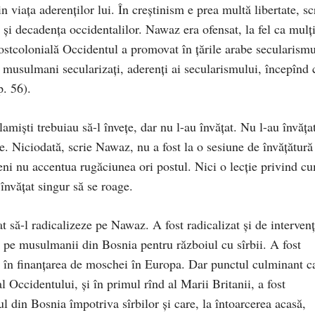
n viaţa aderenţilor lui. În creştinism e prea multă libertate, sc
 şi decadența occidentalilor. Nawaz era ofensat, la fel ca mulţ
ostcolonială Occidentul a promovat în ţările arabe secularismu
t musulmani secularizaţi, aderenţi ai secularismului, începînd 
p. 56).
amişti trebuiau să-l înveţe, dar nu l-au învăţat. Nu l-au învăţa
age. Niciodată, scrie Nawaz, nu a fost la o sesiune de învăţătură
eni nu accentua rugăciunea ori postul. Nici o lecţie privind c
 învăţat singur să se roage.
t să-l radicalizeze pe Nawaz. A fost radicalizat şi de intervenţ
ea pe musulmanii din Bosnia pentru războiul cu sîrbii. A fost
 în finanţarea de moschei în Europa. Dar punctul culminant c
 Occidentului, şi în primul rînd al Marii Britanii, a fost
l din Bosnia împotriva sîrbilor și care, la întoarcerea acasă,