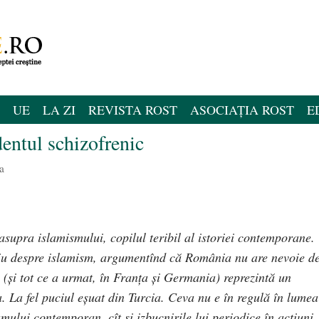
UE
LA ZI
REVISTA ROST
ASOCIAȚIA ROST
E
entul schizofrenic
a
asupra islamismului, copilul teribil al istoriei contemporane.
u despre islamism, argumentînd că România nu are nevoie d
 (și tot ce a urmat, în Franța și Germania) reprezintă un
. La fel puciul eşuat din Turcia. Ceva nu e în regulă în lumea
mului contemporan, cît şi izbucnirile lui periodice în acţiuni