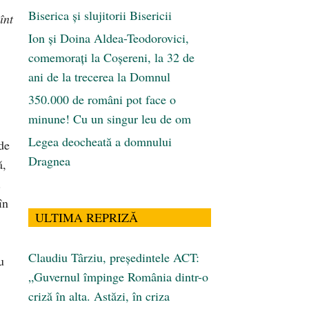
Biserica și slujitorii Bisericii
înt
Ion și Doina Aldea-Teodorovici,
comemorați la Coșereni, la 32 de
ani de la trecerea la Domnul
350.000 de români pot face o
minune! Cu un singur leu de om
Legea deocheată a domnului
de
Dragnea
ă,
.
în
ULTIMA REPRIZĂ
Claudiu Târziu, președintele ACT:
u
„Guvernul împinge România dintr-o
criză în alta. Astăzi, în criza