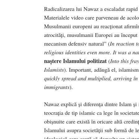
Radicalizarea lui Nawaz a escaladat rapid 
Materialele video care parveneau de acolo
Musulmanii europeni au reacţionat afirmînd
atrocităţi, musulmanii Europei au început s
mecanism defensiv natural” (
In reaction t
religious identities even more. It was a 
naştere
I
slamului politi
zat
(
Into this fr
Islamists
). Important, adăugă el, islamismu
quickly spread and multiplied, arriving 
immigrants
).
Nawaz explică şi diferenţa dintre Islam şi
teocraţia de tip islamic ca lege în societat
obişnuite care există în oricare altă cred
Islamului asupra societăţii sub formă de l
ideologică care caută să dezvolte un sistem