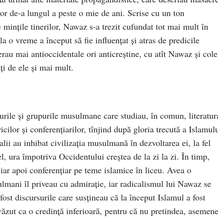
or de-a lungul a peste o mie de ani. Scrise cu un ton
 minţile tinerilor, Nawaz s-a trezit cufundat tot mai mult în
a o vreme a început să fie influenţat şi atras de predicile
rau mai antioccidentale ori anticreştine, cu atît Nawaz şi cole
ţi de ele şi mai mult.
urile şi grupurile musulmane care studiau, în comun, literatur
icilor şi conferenţiarilor, tînjind după gloria trecută a Islamulu
lii au inhibat civilizaţia musulmană în dezvoltarea ei, la fel
fel, ura împotriva Occidentului creştea de la zi la zi. În timp,
 iar apoi conferenţiar pe teme islamice în liceu. Avea o
ulmani îl priveau cu admiraţie, iar radicalismul lui Nawaz se
fost discursurile care susţineau că la început Islamul a fost
 văzut ca o credinţă inferioară, pentru că nu pretindea, asemen