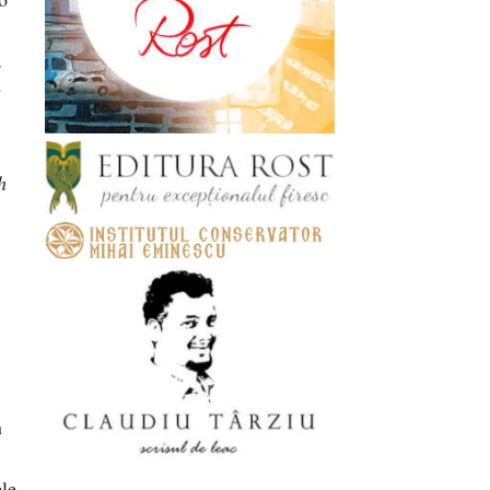
…
e
h
n
le,