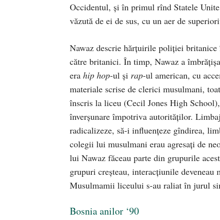
Occidentul, şi în primul rînd Statele Unite
văzută de ei de sus, cu un aer de superiori
Nawaz descrie hărțuirile poliţiei britanice
către britanici. În timp, Nawaz a îmbrăţiş
era
hip hop
-ul şi
rap
-ul american, cu accent
materiale scrise de clerici musulmani, toa
înscris la liceu (Cecil Jones High School
înverşunare împotriva autorităţilor. Limbaj
radicalizeze, să-i influenţeze gîndirea, lim
colegii lui musulmani erau agresaţi de neo
lui Nawaz făceau parte din grupurile acest
grupuri creşteau, interacţiunile deveneau 
Musulmamii liceului s-au raliat în jurul s
Bosnia anilor ‘90