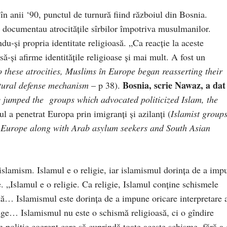
în anii ‘90, punctul de turnură fiind războiul din Bosnia.
 documentau atrocităţile sîrbilor împotriva musulmanilor.
u-şi propria identitate religioasă. „Ca reacţie la aceste
ă-şi afirme identităţile religioase şi mai mult. A fost un
o these atrocities, Muslims în Europe began reasserting their
Bosnia, scrie Nawaz, a dat
natural defense mechanism
– p 38).
ay jumped the groups which advocated politicized Islam, the
l a penetrat Europa prin imigranţi şi azilanţi (
Islamist group
în Europe along with Arab asylum seekers and South Asian
 islamism. Islamul e o religie, iar islamismul dorinţa de a imp
e. „Islamul e o religie. Ca religie, Islamul conţine schismele
inţă… Islamismul este dorinţa de a impune oricare interpretare 
ege… Islamismul nu este o schismă religioasă, ci o gîndire
 politic coerent care să cuprindă toate aceste schisme, fără a 