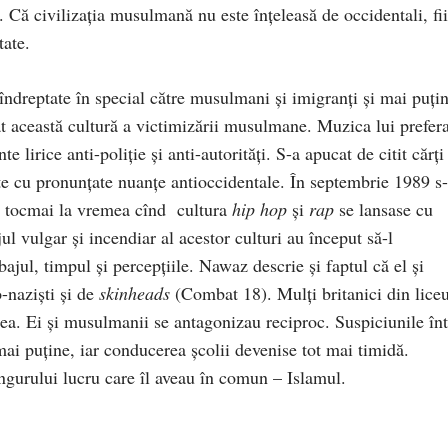
. Că civilizaţia musulmană nu este înţeleasă de occidentali, fi
tate.
 îndreptate în special către musulmani şi imigranţi şi mai puţi
at această cultură a victimizării musulmane. Muzica lui prefer
e lirice anti-poliție şi anti-autorități. S-a apucat de citit cărţi 
te cu pronunţate nuanţe antioccidentale. În septembrie 1989 s
), tocmai la vremea cînd cultura
hip hop
şi
rap
se lansase cu
ul vulgar şi incendiar al acestor culturi au început să-l
bajul, timpul şi percepţiile. Nawaz descrie şi faptul că el şi
-naziști şi de
skinheads
(Combat 18). Mulţi britanici din liceu
ea. Ei şi musulmanii se antagonizau reciproc. Suspiciunile înt
mai puţine, iar conducerea şcolii devenise tot mai timidă.
ingurului lucru care îl aveau în comun – Islamul.