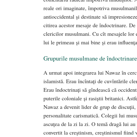
reale ori imaginate, împotriva musulmanil
antioccidental şi destinate să impresioneze
citirea acestor mesaje de îndoctrinare. De l
clericilor musulmani. Cu cît mesajele lor e
lui le primeau şi mai bine şi erau influenţa
Grupurile musulmane de îndoctrinare
A urmat apoi integrarea lui Nawaz în cerc
islamistă. Erau încîntaţi de cuvîntările cler
Erau îndoctrinaţi să gîndească că occidenta
puterile coloniale şi rasiştii britanici. Ast
Nawaz a devenit lider de grup de discuţii,
personalitate carismatică. Colegii lui mus
ascuţea de la zi la zi. O temă dragă lui au 
convertit la creştinism, creştinismul fiind