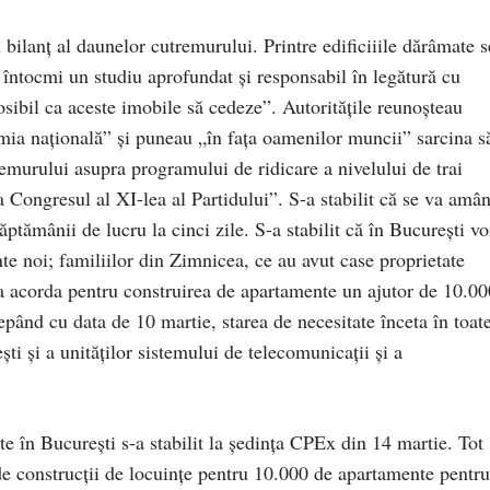
bilanţ al daunelor cutremurului. Printre edificiiile dărâmate s
va întocmi un studiu aprofundat şi responsabil în legătură cu
osibil ca aceste imobile să cedeze”. Autorităţile reunoşteau
omia naţională” şi puneau „în faţa oamenilor muncii” sarcina s
remurului asupra programului de ridicare a nivelului de trai
 la Congresul al XI-lea al Partidului”. S-a stabilit că se va amâ
ptămânii de lucru la cinci zile. S-a stabilit că în Bucureşti vor
e noi; familiilor din Zimnicea, ce au avut case proprietate
va acorda pentru construirea de apartamente un ajutor de 10.00
epând cu data de 10 martie, starea de necesitate înceta în toat
ti şi a unităţilor sistemului de telecomunicaţii şi a
te în Bucureşti s-a stabilit la şedinţa CPEx din 14 martie. Tot
 de construcţii de locuinţe pentru 10.000 de apartamente pentru