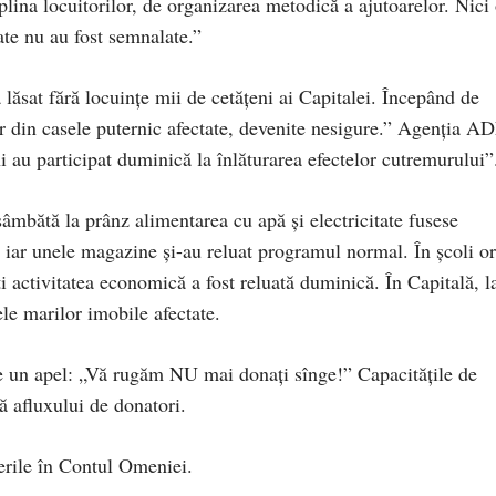
iplina locuitorilor, de organizarea metodică a ajutoarelor. Nici
ate nu au fost semnalate.”
sat fără locuinţe mii de cetăţeni ai Capitalei. Începând de
or din casele puternic afectate, devenite nesigure.” Agenţia A
au participat duminică la înlăturarea efectelor cutremurului”
âmbătă la prânz alimentarea cu apă şi electricitate fusese
i, iar unele magazine şi-au reluat programul normal. În şcoli or
i activitatea economică a fost reluată duminică. În Capitală, l
ele marilor imobile afectate.
ace un apel: „Vă rugăm NU mai donaţi sînge!” Capacităţile de
ă afluxului de donatori.
rile în Contul Omeniei.