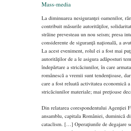
Mass-media
La diminuarea nesiguranţei oamenilor, răm
contribuit măsurile autorităţilor, solidarit
străine prevesteau un nou seism; presa inte
considerente de siguranţă naţională, a avu
La acest eveniment, rolul ei a fost mai puţ
autorităţilor de a le asigura adăposturi te
îndepărtare a stricăciunilor, în care armata
românescă a vremii sunt tendenţioase, dar 
care a fost reluată activitatea economică a
stricăciunilor materiale; mai preţioase dec
Din relatarea corespondentului Agenţiei Fr
ansamblu, capitala României, duminică di
cataclism. […] Operaţiunile de degajare s