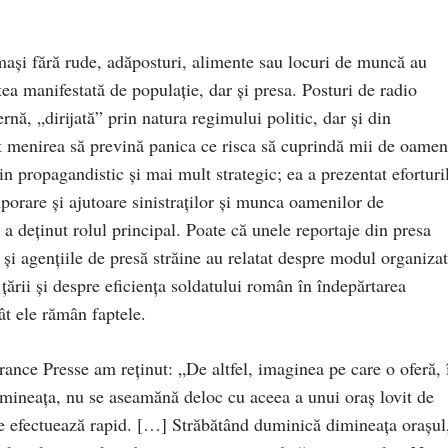
aşi fără rude, adăposturi, alimente sau locuri de muncă au
atea manifestată de populaţie, dar şi presa. Posturi de radio
rnă, „dirijată” prin natura regimului politic, dar şi din
t menirea să prevină panica ce risca să cuprindă mii de oamen
in propagandistic şi mai mult strategic; ea a prezentat eforturi
mporare şi ajutoare sinistraţilor şi munca oamenilor de
 a deţinut rolul principal. Poate că unele reportaje din presa
şi agenţiile de presă străine au relatat despre modul organizat
 ţării şi despre eficienţa soldatului român în îndepărtarea
ât ele rămân faptele.
ance Presse am reţinut: „De altfel, imaginea pe care o oferă, 
mineaţa, nu se aseamănă deloc cu aceea a unui oraş lovit de
e efectuează rapid. […] Străbătând duminică dimineaţa oraşul