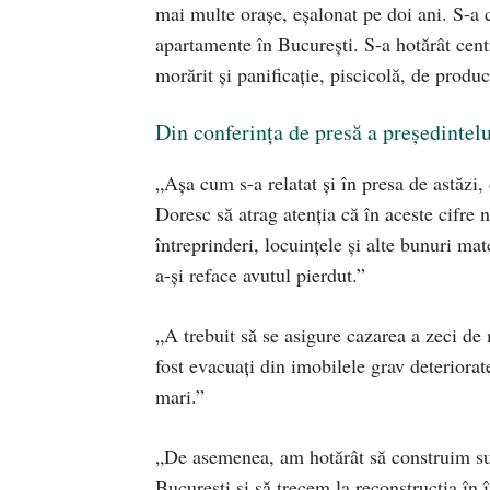
mai multe oraşe, eşalonat pe doi ani. S-a c
apartamente în Bucureşti. S-a hotărât centr
morărit şi panificaţie, piscicolă, de produc
Din conferinţa de presă a preşedintel
„Aşa cum s-a relatat şi în presa de astăzi
Doresc să atrag atenţia că în aceste cifre
întreprinderi, locuinţele şi alte bunuri mat
a-şi reface avutul pierdut.”
„A trebuit să se asigure cazarea a zeci de
fost evacuaţi din imobilele grav deteriorat
mari.”
„De asemenea, am hotărât să construim sup
Bucureşti şi să trecem la reconstrucţia în