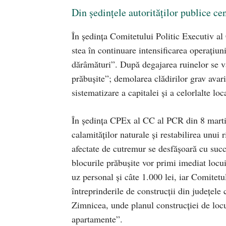
Din şedinţele autorităţilor publice ce
În şedinţa Comitetului Politic Executiv al
stea în continuare intensificarea operaţiuni
dărâmături”. După degajarea ruinelor se va 
prăbuşite”; demolarea clădirilor grav avari
sistematizare a capitalei şi a celorlalte loca
În şedinţa CPEx al CC al PCR din 8 martie 
calamităţilor naturale şi restabilirea unui 
afectate de cutremur se desfăşoară cu succe
blocurile prăbuşite vor primi imediat locuin
uz personal şi câte 1.000 lei, iar Comitet
întreprinderile de construcţii din judeţele c
Zimnicea, unde planul construcţiei de loc
apartamente”.