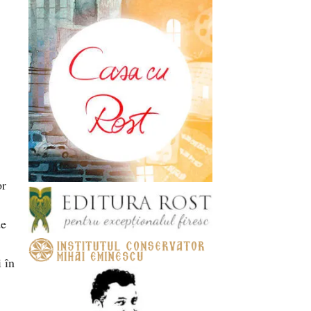
or
de
i în