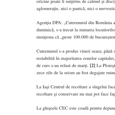
oricine poate fi surprins de calmul şi disc
aglomeraţie, nici o panică, nici o nervozit
Agenţia DPA: „Cutremurul din România a lă
duminică, s-a trecut la mutarea locuitoril
menţiona că „peste 100.000 de bucureşteni 
Cutremurul s-a produs vineri seara; până s
restabilită în majoritatea zonelor capitale
[2]
de curs s-au reluat de marţi.
La Ploieşt
zece zile de la seism au fost degajate ruin
La Iaşi Centrul de recoltare a sîngelui f
recoltare şi conservare nu mai pot face faţ
La ghişeele CEC este coadă pentru depune