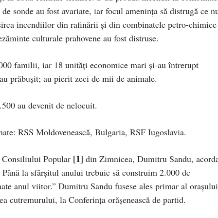
 de sonde au fost avariate, iar focul ameninţa să distrugă ce n
irea incendiilor din rafinării şi din combinatele petro-chimice
ezăminte culturale prahovene au fost distruse.
000 familii, iar 18 unităţi economice mari şi-au întrerupt
au prăbuşit; au pierit zeci de mii de animale.
1.500 au devenit de nelocuit.
cinate: RSS Moldovenească, Bulgaria, RSF Iugoslavia.
[1]
i Consiliului Popular
din Zimnicea, Dumitru Sandu, acord
Până la sfârşitul anului trebuie să construim 2.000 de
nate anul viitor.” Dumitru Sandu fusese ales primar al oraşului
ea cutremurului, la Conferinţa orăşenească de partid.