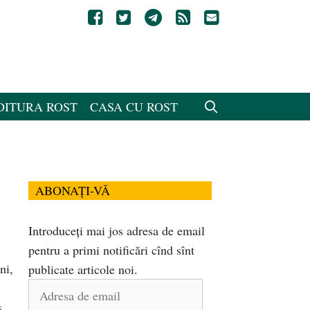
DITURA ROST
CASA CU ROST
ABONAȚI-VĂ
Introduceți mai jos adresa de email
pentru a primi notificări cînd sînt
ni,
publicate articole noi.
Adresa
s
de