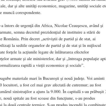
ale, dar şi alte unităţi economice, magazine, unităţi sociale et
 de muncă corespondente.
 s-a întors de urgenţă din Africa, Nicolae Ceauşescu, având şi
rmate, semna decretul prezidenţial de instituire a stării de
te România. Prin decret „activiştii de partid şi de stat, ai
lizaţi la sediile organelor de partid şi de stat şi în mijlocul
te forţele la acţiunile legate de înlăturarea efectelor
rţelor armate şi ale ministerelor, dar şi „întreaga populaţie apt
ormalizarea rapidă a vieţii economice şi sociale”.
agube materiale mari în Bucureşti şi nouă judeţe. Voi aminti
 locuitori, a fost cel mai grav afectată de cutremur; au fost
umărul sinistraţilor a ajuns la 9.000. În capitală s-au prăbuşit
te, nouă spitale au fost scoase din funcţiune, s-au produs
 şi la două centrale termice. S-au produs incendii la combinate