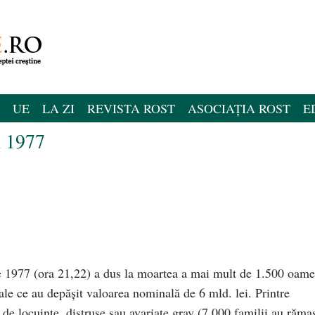
UE
LA ZI
REVISTA ROST
ASOCIAȚIA ROST
E
n 1977
 1977 (ora 21,22) a dus la moartea a mai mult de 1.500 oame
ale ce au depăşit valoarea nominală de 6 mld. lei. Printre
 de locuinţe, distruse sau avariate grav (7.000 familii au răma