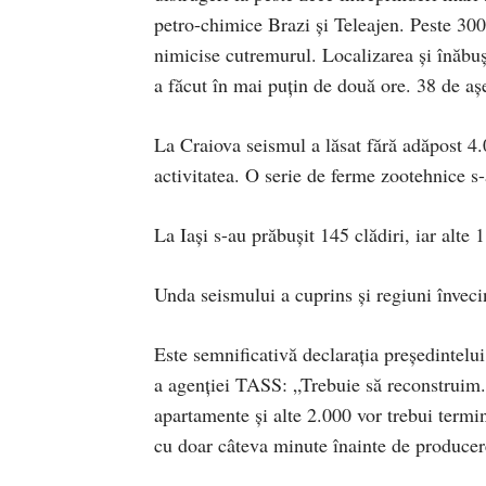
petro-chimice Brazi şi Teleajen. Peste 300
nimicise cutremurul. Localizarea şi înăbuş
a făcut în mai puţin de două ore. 38 de aş
La Craiova seismul a lăsat fără adăpost 4.
activitatea. O serie de ferme zootehnice s-
La Iaşi s-au prăbuşit 145 clădiri, iar alte 
Unda seismului a cuprins şi regiuni înve
Este semnificativă declaraţia preşedintelu
a agenţiei TASS: „Trebuie să reconstruim. 
apartamente şi alte 2.000 vor trebui termi
cu doar câteva minute înainte de producer