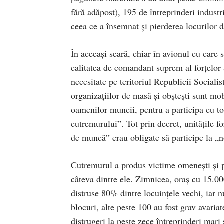
fără adăpost), 195 de întreprinderi industri
ceea ce a însemnat şi pierderea locurilor
În aceeaşi seară, chiar în avionul cu care
calitatea de comandant suprem al forţelor a
necesitate pe teritoriul Republicii Socialis
organizaţiilor de masă şi obşteşti sunt mobi
oamenilor muncii, pentru a participa cu toa
cutremurului”. Tot prin decret, unităţile fo
de muncă” erau obligate să participe la „n
Cutremurul a produs victime omeneşti şi p
câteva dintre ele. Zimnicea, oraş cu 15.000
distruse 80% dintre locuinţele vechi, iar n
blocuri, alte peste 100 au fost grav avaria
distrugeri la peste zece întreprinderi mari