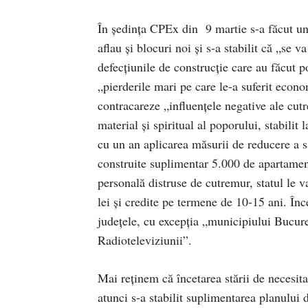
În şedinţa CPEx din 9 martie s-a făcut un 
aflau şi blocuri noi şi s-a stabilit că „se 
defecţiunile de construcţie care au făcut p
„pierderile mari pe care le-a suferit econ
contracareze „influenţele negative ale cut
material şi spiritual al poporului, stabilit
cu un an aplicarea măsurii de reducere a să
construite suplimentar 5.000 de apartament
personală distruse de cutremur, statul le 
lei şi credite pe termene de 10-15 ani. Înc
judeţele, cu excepţia „municipiului Bucureş
Radioteleviziunii”.
Mai reţinem că încetarea stării de necesita
atunci s-a stabilit suplimentarea planului