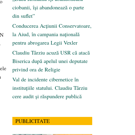
 o
ciobanii, își abandonează o parte
din suflet”
Conducerea Acțiunii Conservatoare,
la Aiud, în campania națională
DN
pentru abrogarea Legii Vexler
.
Claudiu Târziu acuză USR că atacă
Biserica după apelul unei deputate
ele
privind ora de Religie
a
Val de incidente cibernetice în
instituțiile statului. Claudiu Târziu
cere audit și răspundere publică
PUBLICITATE