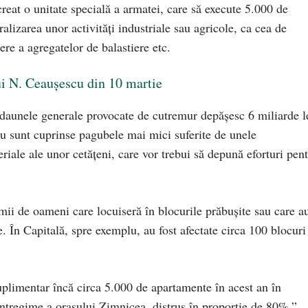
reat o unitate specială a armatei, care să execute 5.000 de
alizarea unor activităţi industriale sau agricole, ca cea de
ere a agregatelor de balastiere etc.
ui N. Ceauşescu din 10 martie
, daunele generale provocate de cutremur depăşesc 6 miliarde l
 nu sunt cuprinse pagubele mai mici suferite de unele
eriale ale unor cetăţeni, care vor trebui să depună eforturi pen
 mii de oameni care locuiseră în blocurile prăbuşite sau care a
e. În Capitală, spre exemplu, au fost afectate circa 100 blocuri
limentar încă circa 5.000 de apartamente în acest an în
 întregime a oraşului Zimnicea, distrus în proporţie de 80%.”