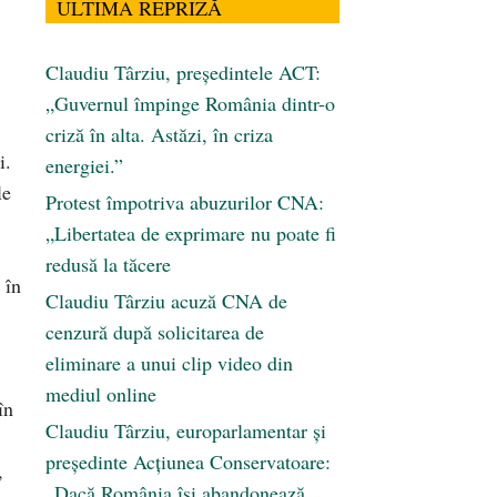
ULTIMA REPRIZĂ
Claudiu Târziu, președintele ACT:
„Guvernul împinge România dintr-o
criză în alta. Astăzi, în criza
i.
energiei.”
le
Protest împotriva abuzurilor CNA:
„Libertatea de exprimare nu poate fi
redusă la tăcere
 în
Claudiu Târziu acuză CNA de
cenzură după solicitarea de
eliminare a unui clip video din
mediul online
în
Claudiu Târziu, europarlamentar și
președinte Acțiunea Conservatoare:
,
„Dacă România își abandonează