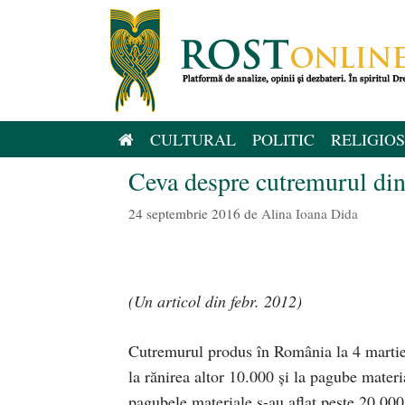
Sari
la
conținut
CULTURAL
POLITIC
RELIGIOS
Ceva despre cutremurul di
24 septembrie 2016
de
Alina Ioana Dida
(Un articol din febr. 2012)
Cutremurul produs în România la 4 martie
la rănirea altor 10.000 şi la pagube materi
pagubele materiale s-au aflat peste 20.000