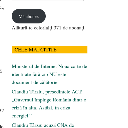
c.,
email
Mă abonez
Alătură-te celorlalți 371 de abonați.
CELE MAI CITITE
Ministerul de Interne: Noua carte de
ă
identitate fără cip NU este
document de călătorie
Claudiu Târziu, președintele ACT:
„Guvernul împinge România dintr-o
criză în alta. Astăzi, în criza
 32
energiei.”
Claudiu Târziu acuză CNA de
le