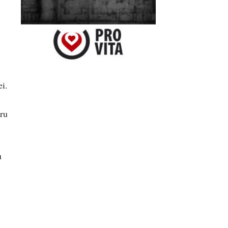
ei.
tru
u