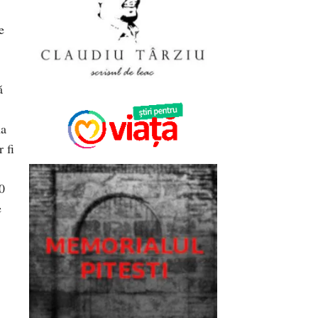
e
ă
na
 fi
0
e