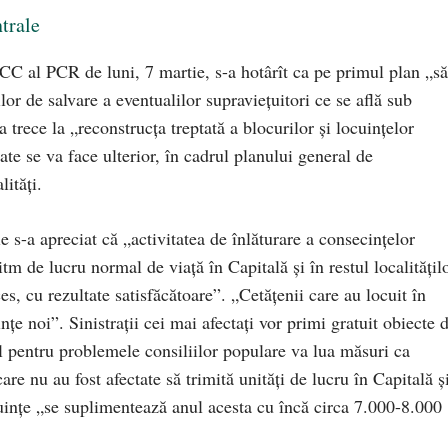
ntrale
 CC al PCR de luni, 7 martie, s-a hotârît ca pe primul plan „să
lor de salvare a eventualilor supravieţuitori ce se află sub
trece la „reconstrucţa treptată a blocurilor şi locuinţelor
ate se va face ulterior, în cadrul planului general de
lităţi.
s-a apreciat că „activitatea de înlăturare a consecinţelor
ritm de lucru normal de viaţă în Capitală şi în restul localităţil
s, cu rezultate satisfăcătoare”. „Cetăţenii care au locuit în
ţe noi”. Sinistraţii cei mai afectaţi vor primi gratuit obiecte 
ul pentru problemele consiliilor populare va lua măsuri ca
are nu au fost afectate să trimită unităţi de lucru în Capitală ş
uinţe „se suplimentează anul acesta cu încă circa 7.000-8.000