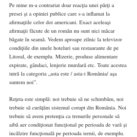
Pe mine m-a contrariat doar reacția unei părți a
presei și a opiniei publice care s-a inflamat la
afirmațiile celor doi americani. Exact aceleași
afirmații făcute de un român nu sunt nici măcar
băgate în seamă. Vedem aproape zilnic la televizor
condițiile din unele hoteluri sau restaurante de pe
Litoral, de exemplu. Mizerie, produse alimentare
expirate, gândaci, lenjerie murdară etc. Toate acestea
intră la categoria „asta este / asta-i România/ așa
suntem noi”.
Rețeta este simplă: noi trebuie să ne schimbăm, noi
trebuie să curățăm sistemul corupt din România. Noi
trebuie să avem pretenția ca trenurile personale să
aibă aer condiționat funcțional pe perioada de vară și
incălzire funcțională pe perioada iernii, de exemplu.