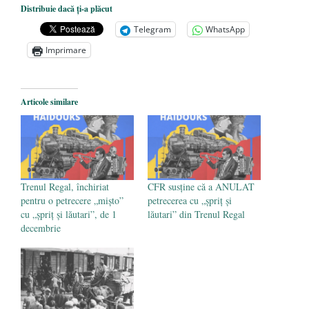
Distribuie dacă ți-a plăcut
unitățile de învățământ
- 17 iunie 2020
Telegram
WhatsApp
Anarhia din SUA e opera stângii radicale
-
Imprimare
2 iunie 2020
Pe zi ce trece mă conving că mass media
are prea puțin a face cu informarea
- 30
Articole similare
mai 2020
Trenul Regal, închiriat
CFR susține că a ANULAT
pentru o petrecere „mișto”
petrecerea cu „șpriț și
cu „șpriț și lăutari”, de 1
lăutari” din Trenul Regal
decembrie