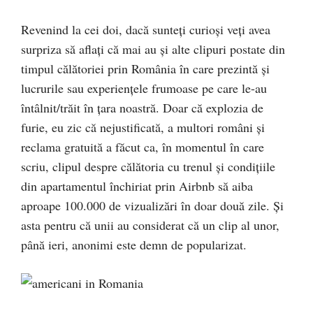
Revenind la cei doi, dacă sunteți curioși veți avea
surpriza să aflați că mai au și alte clipuri postate din
timpul călătoriei prin România în care prezintă și
lucrurile sau experiențele frumoase pe care le-au
întâlnit/trăit în țara noastră. Doar că explozia de
furie, eu zic că nejustificată, a multori români și
reclama gratuită a făcut ca, în momentul în care
scriu, clipul despre călătoria cu trenul și condițiile
din apartamentul închiriat prin Airbnb să aiba
aproape 100.000 de vizualizări în doar două zile. Și
asta pentru că unii au considerat că un clip al unor,
până ieri, anonimi este demn de popularizat.