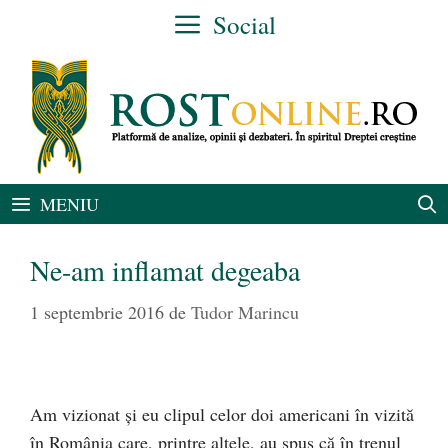
Sari
Social
la
conținut
MENIU
Ne-am inflamat degeaba
1 septembrie 2016
de
Tudor Marincu
Am vizionat și eu clipul celor doi americani în vizită
în România care, printre altele, au spus că în trenul