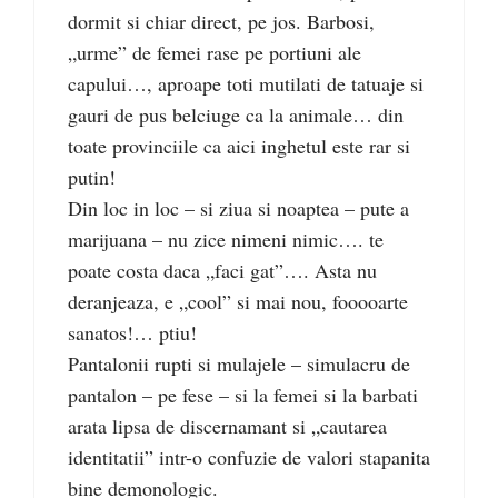
dormit si chiar direct, pe jos. Barbosi,
„urme” de femei rase pe portiuni ale
capului…, aproape toti mutilati de tatuaje si
gauri de pus belciuge ca la animale… din
toate provinciile ca aici inghetul este rar si
putin!
Din loc in loc – si ziua si noaptea – pute a
marijuana – nu zice nimeni nimic…. te
poate costa daca „faci gat”…. Asta nu
deranjeaza, e „cool” si mai nou, fooooarte
sanatos!… ptiu!
Pantalonii rupti si mulajele – simulacru de
pantalon – pe fese – si la femei si la barbati
arata lipsa de discernamant si „cautarea
identitatii” intr-o confuzie de valori stapanita
bine demonologic.