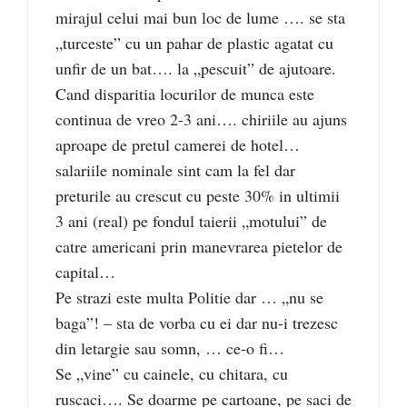
mirajul celui mai bun loc de lume …. se sta
„turceste” cu un pahar de plastic agatat cu
unfir de un bat…. la „pescuit” de ajutoare.
Cand disparitia locurilor de munca este
continua de vreo 2-3 ani…. chiriile au ajuns
aproape de pretul camerei de hotel…
salariile nominale sint cam la fel dar
preturile au crescut cu peste 30% in ultimii
3 ani (real) pe fondul taierii „motului” de
catre americani prin manevrarea pietelor de
capital…
Pe strazi este multa Politie dar … „nu se
baga”! – sta de vorba cu ei dar nu-i trezesc
din letargie sau somn, … ce-o fi…
Se „vine” cu cainele, cu chitara, cu
ruscaci…. Se doarme pe cartoane, pe saci de