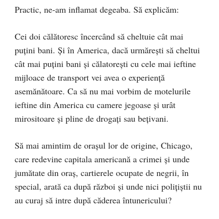
Practic, ne-am inflamat degeaba. Să explicăm:
Cei doi călătoresc încercând să cheltuie cât mai
puțini bani. Și în America, dacă urmărești să cheltui
cât mai puțini bani și călatorești cu cele mai ieftine
mijloace de transport vei avea o experiență
asemănătoare. Ca să nu mai vorbim de motelurile
ieftine din America cu camere jegoase și urât
mirositoare și pline de drogați sau bețivani.
Să mai amintim de orașul lor de origine, Chicago,
care redevine capitala americană a crimei și unde
jumătate din oraș, cartierele ocupate de negrii, în
special, arată ca după război și unde nici polițiștii nu
au curaj să intre după căderea întunericului?