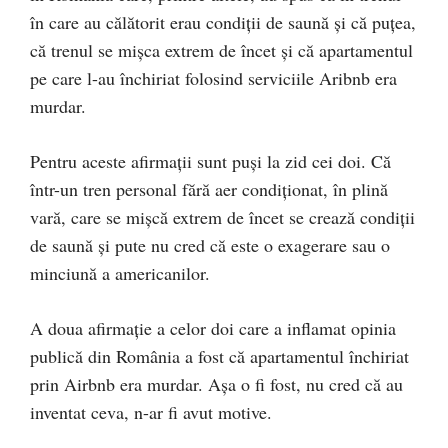
în care au călătorit erau condiții de saună și că puțea,
că trenul se mișca extrem de încet și că apartamentul
pe care l-au închiriat folosind serviciile Aribnb era
murdar.
Pentru aceste afirmații sunt puși la zid cei doi. Că
într-un tren personal fără aer condiționat, în plină
vară, care se mișcă extrem de încet se crează condiții
de saună și pute nu cred că este o exagerare sau o
minciună a americanilor.
A doua afirmație a celor doi care a inflamat opinia
publică din România a fost că apartamentul închiriat
prin Airbnb era murdar. Așa o fi fost, nu cred că au
inventat ceva, n-ar fi avut motive.