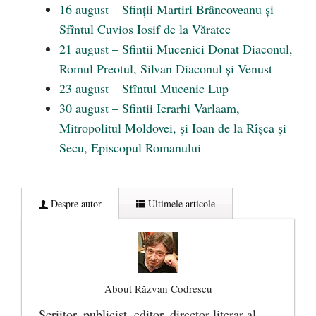
16 august – Sfinții Martiri Brâncoveanu și
Sfîntul Cuvios Iosif de la Văratec
21 august – Sfintii Mucenici Donat Diaconul,
Romul Preotul, Silvan Diaconul și Venust
23 august – Sfîntul Mucenic Lup
30 august – Sfintii Ierarhi Varlaam,
Mitropolitul Moldovei, și Ioan de la Rîșca și
Secu, Episcopul Romanului
Despre autor
Ultimele articole
About Răzvan Codrescu
Scriitor, publicist, editor, director literar al