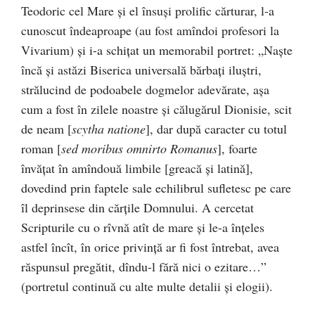
Teodoric cel Mare și el însuși prolific cărturar, l-a
cunoscut îndeaproape (au fost amîndoi profesori la
Vivarium) și i-a schițat un memorabil portret: „Naște
încă și astăzi Biserica universală bărbați iluștri,
strălucind de podoabele dogmelor adevărate, așa
cum a fost în zilele noastre și călugărul Dionisie, scit
de neam [
scytha natione
], dar după caracter cu totul
roman [
sed moribus omnirto Romanus
], foarte
învățat în amîndouă limbile [greacă și latină],
dovedind prin faptele sale echilibrul sufletesc pe care
îl deprinsese din cărțile Domnului. A cercetat
Scripturile cu o rîvnă atît de mare și le-a înțeles
astfel încît, în orice privință ar fi fost întrebat, avea
răspunsul pregătit, dîndu-l fără nici o ezitare…”
(portretul continuă cu alte multe detalii și elogii).