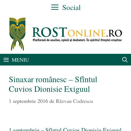
Sari
Social
la
conținut
MENIU
Sinaxar românesc – Sfîntul
Cuvios Dionisie Exiguul
1 septembrie 2016
de
Răzvan Codrescu
1 septembrie – Sfîntul Cuvios Dionisie Exiguul