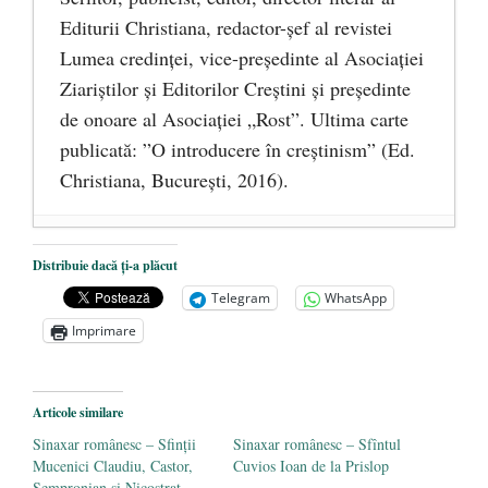
Editurii Christiana, redactor-şef al revistei
Lumea credinţei, vice-preşedinte al Asociaţiei
Ziariştilor şi Editorilor Creştini şi preşedinte
de onoare al Asociaţiei „Rost”. Ultima carte
publicată: ”O introducere în creștinism” (Ed.
Christiana, Bucureşti, 2016).
DANA KONYA-PETRIȘOR, ÎNTRU
Distribuie dacă ți-a plăcut
VEȘNICĂ POMENIRE
- 17 martie 2021
Telegram
WhatsApp
ÎNĂLȚATU-S-A!
- 28 mai 2020
Imprimare
Sic credo – Francisco Franco (1892-1975)
- 25 octombrie 2019
Articole similare
Sinaxar românesc – Sfinții
Sinaxar românesc – Sfîntul
Mucenici Claudiu, Castor,
Cuvios Ioan de la Prislop
Sempronian și Nicostrat