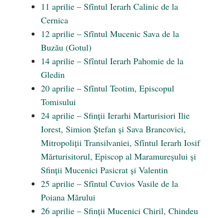
11 aprilie – Sfîntul Ierarh Calinic de la
Cernica
12 aprilie – Sfîntul Mucenic Sava de la
Buzău (Gotul)
14 aprilie – Sfîntul Ierarh Pahomie de la
Gledin
20 aprilie – Sfîntul Teotim, Episcopul
Tomisului
24 aprilie – Sfinții Ierarhi Marturisiori Ilie
Iorest, Simion Ștefan și Sava Brancovici,
Mitropoliții Transilvaniei, Sfîntul Ierarh Iosif
Mărturisitorul, Episcop al Maramureșului și
Sfinții Mucenici Pasicrat și Valentin
25 aprilie – Sfîntul Cuvios Vasile de la
Poiana Mărului
26 aprilie – Sfinții Mucenici Chiril, Chindeu