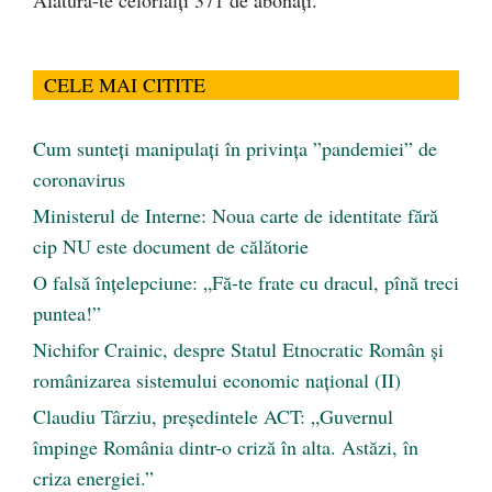
Alătură-te celorlalți 371 de abonați.
CELE MAI CITITE
Cum sunteți manipulați în privința ”pandemiei” de
coronavirus
Ministerul de Interne: Noua carte de identitate fără
cip NU este document de călătorie
O falsă înțelepciune: „Fă-te frate cu dracul, pînă treci
puntea!”
Nichifor Crainic, despre Statul Etnocratic Român şi
românizarea sistemului economic naţional (II)
Claudiu Târziu, președintele ACT: „Guvernul
împinge România dintr-o criză în alta. Astăzi, în
criza energiei.”