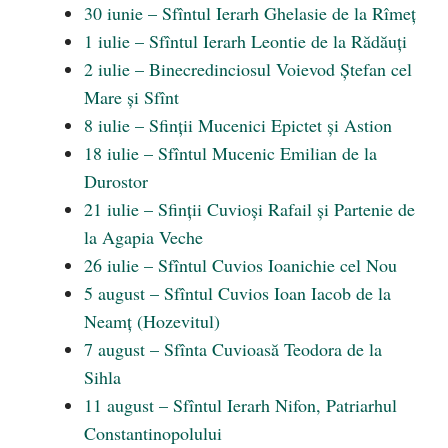
30 iunie – Sfîntul Ierarh Ghelasie de la Rîmeț
1 iulie – Sfîntul Ierarh Leontie de la Rădăuți
2 iulie – Binecredinciosul Voievod Ștefan cel
Mare și Sfînt
8 iulie – Sfinții Mucenici Epictet și Astion
18 iulie – Sfîntul Mucenic Emilian de la
Durostor
21 iulie – Sfinții Cuvioși Rafail și Partenie de
la Agapia Veche
26 iulie – Sfîntul Cuvios Ioanichie cel Nou
5 august – Sfîntul Cuvios Ioan Iacob de la
Neamţ (Hozevitul)
7 august – Sfînta Cuvioasă Teodora de la
Sihla
11 august – Sfîntul Ierarh Nifon, Patriarhul
Constantinopolului