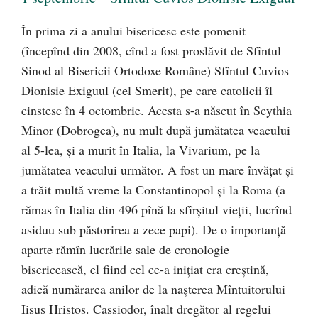
În prima zi a anului bisericesc este pomenit
(începînd din 2008, cînd a fost proslăvit de Sfîntul
Sinod al Bisericii Ortodoxe Române) Sfîntul Cuvios
Dionisie Exiguul (cel Smerit), pe care catolicii îl
cinstesc în 4 octombrie. Acesta s-a născut în Scythia
Minor (Dobrogea), nu mult după jumătatea veacului
al 5-lea, și a murit în Italia, la Vivarium, pe la
jumătatea veacului următor. A fost un mare învățat și
a trăit multă vreme la Constantinopol și la Roma (a
rămas în Italia din 496 pînă la sfîrșitul vieții, lucrînd
asiduu sub păstorirea a zece papi). De o importanță
aparte rămîn lucrările sale de cronologie
bisericească, el fiind cel ce-a inițiat era creștină,
adică numărarea anilor de la nașterea Mîntuitorului
Iisus Hristos. Cassiodor, înalt dregător al regelui