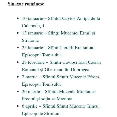
Sinaxar românesc
10 ianuarie – Sfîntul Cuvios Antipa de la
Calapodești
13 ianuarie – Sfinții Mucenici Ermil și
Stratonic
25 ianuarie – Sfîntul Ierarh Bretanion,
Episcopul Tomisului
28 februarie – Sfinții Cuvioși Ioan Casian
Romanul și Gherman din Dobrogea
7 martie – Sfîntul Sfințit Mucenic Efrem,
Episcopul Tomisului
26 martie – Sfîntul Mucenic Montanus
Preotul și soția sa Maxima
6 aprilie – Sfîntul Sfințit Mucenic Irineu,
Episcop de Sirmium