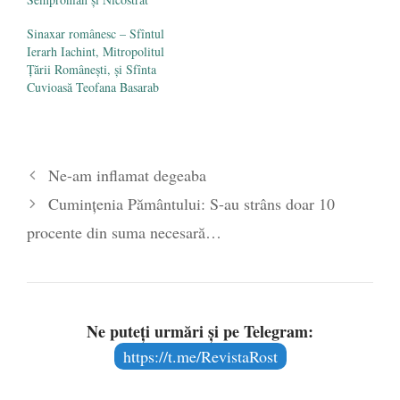
Sinaxar românesc – Sfîntul
Ierarh Iachint, Mitropolitul
Țării Românești, și Sfînta
Cuvioasă Teofana Basarab
Ne-am inflamat degeaba
Cumințenia Pământului: S-au strâns doar 10
procente din suma necesară…
Ne puteți urmări și pe Telegram:
https://t.me/RevistaRost