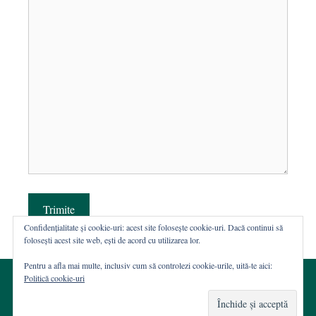
Trimite
Confidențialitate și cookie-uri: acest site folosește cookie-uri. Dacă continui să
folosești acest site web, ești de acord cu utilizarea lor.
Pentru a afla mai multe, inclusiv cum să controlezi cookie-urile, uită-te aici:
Politică cookie-uri
© 2002-2026 · Asociația ROST
Web hosting şi dezvoltare Wordpress:
Casa de WEB