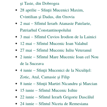
și Tasie, din Dobrogea
28 aprilie – Sfinții Mucenici Maxim,
Cvintilian și Dadas, din Ozovia
2 mai – Sfîntul Ierarh Atanasie Patelarie,
Patriarhul Constantinopolului
3 mai – Sfîntul Cuvios Irodion de la Lainici
12 mai – Sfîntul Mucenic Ioan Valahul
27 mai – Sfîntul Mucenic Iuliu Veteranul
2 iunie – Sfîntul Mare Mucenic Ioan cel Nou
de la Suceava
4 iunie – Sfinții Mucenici de la Niculițel:
Zotic, Atal, Camasie și Filip
8 iunie – Sfinții Martiri Nicandru și Marcian
15 iunie – Sfîntul Mucenic Isihie
22 iunie – Sfîntul Ierarh Grigorie Dascălul
24 iunie – Sfîntul Niceta de Remesiana