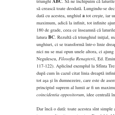
ABC
triunghi
. Să ne închipuim că laturil
să crească toate deodată. Lungindu-se dec
a
dată cu acestea, unghiul
tot crește, iar 
maximum, adică la infinit, tot infinite ajun
180 de grade, ceea ce înseamnă că laturile
BC
latura
. Rezultă că triunghiul inițial, mă
unghiuri, ci se transformă într-o linie dre
nici nu se mai opun unele altora, ci ajung
Negulescu,
Filosofia Renașterii
, Ed. Emin
117-122). Aplicînd exemplul la Sfînta Trei
după cum în cazul citat linia dreaptă infini
tot așa și în dumnezeire, care este de asem
principiul suprem al lumii ar fi un maximum
coincidentia oppositorum
, idee centrală î
Dar încă o dată: toate acestea sînt simple 