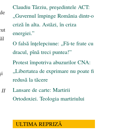
Claudiu Târziu, președintele ACT:
ede
„Guvernul împinge România dintr-o
criză în alta. Astăzi, în criza
cut
energiei.”
ăl
O falsă înțelepciune: „Fă-te frate cu
dracul, pînă treci puntea!”
Protest împotriva abuzurilor CNA:
„Libertatea de exprimare nu poate fi
și
redusă la tăcere
Lansare de carte: Martirii
a
II
Ortodoxiei. Teologia martiriului
ULTIMA REPRIZĂ