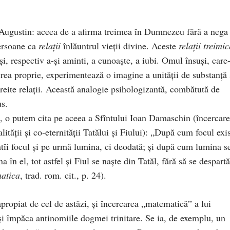
l Augustin: aceea de a afirma treimea în Dumnezeu fără a nega
persoane ca
relații
înlăuntrul vieții divine. Aceste
relații treimic
și, respectiv a-și aminti, a cunoaște, a iubi. Omul însuși, care-
firea proprie, experimentează o imagine a unității de substanță 
ntreite relații. Această analogie psihologizantă, combătută de
us.
t, o putem cita pe aceea a Sfîntului Ioan Damaschin (încercare
ității și co-eternității Tatălui și Fiului): „După cum focul exi
ntîi focul și pe urmă lumina, ci deodată; și după cum lumina s
 în el, tot astfel și Fiul se naște din Tatăl, fără să se despartă
atica
, trad. rom. cit., p. 24).
propiat de cel de astăzi, și încercarea „matematică” a lui
i împăca antinomiile dogmei trinitare. Se ia, de exemplu, un