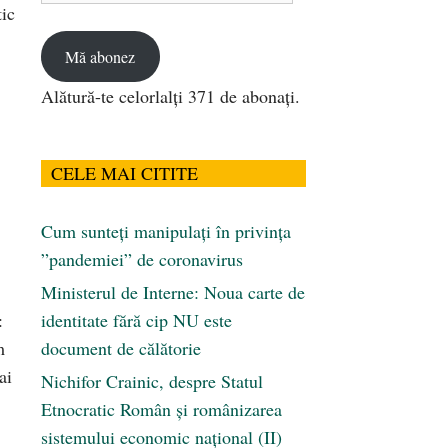
tic
email
Mă abonez
Alătură-te celorlalți 371 de abonați.
CELE MAI CITITE
Cum sunteți manipulați în privința
”pandemiei” de coronavirus
Ministerul de Interne: Noua carte de
:
identitate fără cip NU este
m
document de călătorie
ai
Nichifor Crainic, despre Statul
Etnocratic Român şi românizarea
sistemului economic naţional (II)