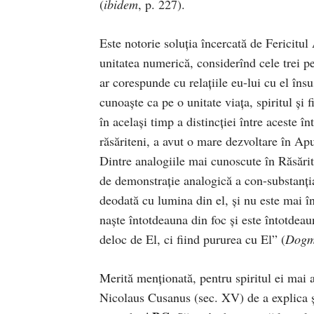
(
ibidem
, p. 227).
Este notorie soluția încercată de Fericitu
unitatea numerică, considerînd cele trei 
ar corespunde cu relațiile eu-lui cu el însu
cunoaște ca pe o unitate viața, spiritul și 
în același timp a distincției între aceste î
răsăriteni, a avut o mare dezvoltare în Ap
Dintre analogiile mai cunoscute în Răsări
de demonstrație analogică a con-substanțial
deodată cu lumina din el, și nu este mai î
naște întotdeauna din foc și este întotdeauna
deloc de El, ci fiind pururea cu El” (
Dogm
Merită menționată, pentru spiritul ei mai a
Nicolaus Cusanus (sec. XV) de a explica ș