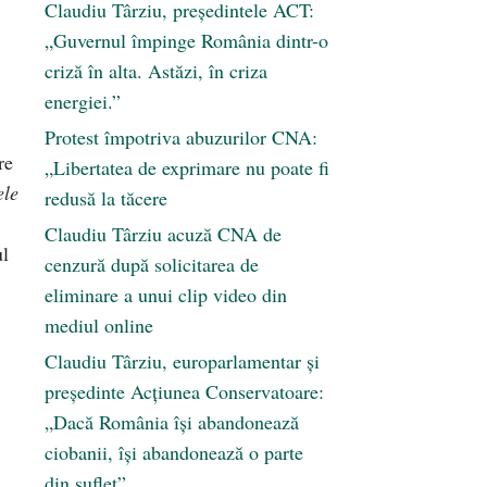
Claudiu Târziu, președintele ACT:
„Guvernul împinge România dintr-o
criză în alta. Astăzi, în criza
energiei.”
Protest împotriva abuzurilor CNA:
re
„Libertatea de exprimare nu poate fi
le
redusă la tăcere
Claudiu Târziu acuză CNA de
ul
cenzură după solicitarea de
eliminare a unui clip video din
mediul online
Claudiu Târziu, europarlamentar și
președinte Acțiunea Conservatoare:
„Dacă România își abandonează
ciobanii, își abandonează o parte
din suflet”