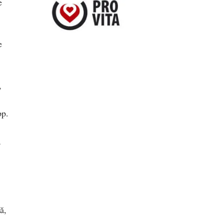
e
e
,
pp.
,
ă,