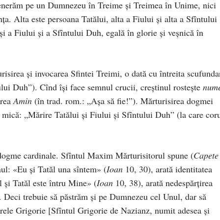
 venerăm pe un Dumnezeu în Treime și Treimea în Unime, nici
a. Alta este persoana Tatălui, alta a Fiului și alta a Sfîntului
 a Fiului și a Sfîntului Duh, egală în glorie și veșnică în
risirea și invocarea Sfintei Treimi, o dată cu întreita scufunda
tului Duh”). Cînd își face semnul crucii, creștinul rostește
nume
area
Amin
(în trad. rom.: „Așa să fie!”). Mărturisirea dogmei
 mică: „Mărire Tatălui și Fiului și Sfîntului Duh” (la care cor
i dogme cardinale. Sfîntul Maxim Mărturisitorul spune (
Capete
ul: «Eu și Tatăl una sîntem» (
Ioan
10, 30), arată identitatea
l și Tatăl este întru Mine» (
Ioan
10, 38), arată nedespărțirea
… Deci trebuie să păstrăm și pe Dumnezeu cel Unul, dar să
arele Grigorie [Sfîntul Grigorie de Nazianz, numit adesea și