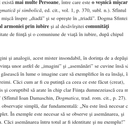
mai multe Persoane
o veșnică mișcar
 există
, între care este
gmatică și simbolică
, ed. cit., vol. 1, p. 370, subl. n.). Sfîntul
mișcă înspre „diadă” și se oprește în „triadă”. Dogma Sfintei
l armoniei prin iubire
comunități
și al desăvîrșitei
nitate de ființă și o comuniune de viață în iubire, după chipul
.
ni și analogii, acest mister insondabil, în dorința de a depăși
rivința unor astfel de „imagini” și „asemănări” se cuvine însă s
 găsească în lume o imagine care să exemplifice în ea însăși, î
reimi. Căci cum ar fi cu putință ca ceea ce este făcut (creat),
s și coruptibil să arate în chip clar Ființa dumnezeiască cea 
a?” (Sfîntul Ioan Damaschin,
Dogmatica
, trad. rom. cit., p. 27).
ă observație simplă, dar fundamentală: „Nu este însă necesar 
plet. În exemple este necesar să se observe și asemănarea, și
. Căci asemănarea întru totul ar fi identitate și nu exemplu!”