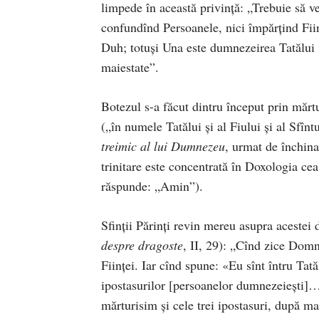
limpede în această privință: „Trebuie să
confundînd Persoanele, nici împărțind Ființ
Duh; totuși Una este dumnezeirea Tatălui și
maiestate”.
Botezul s-a făcut dintru început prin mărtu
(„în numele Tatălui și al Fiului și al Sfîn
treimic al lui Dumnezeu
, urmat de închin
trinitare este concentrată în Doxologia cea
răspunde: „Amin”).
Sfinții Părinți revin mereu asupra aceste
despre dragoste
, II, 29): „Cînd zice Domn
Ființei. Iar cînd spune: «Eu sînt întru Tată
ipostasurilor [persoanelor dumnezeiești]
mărturisim și cele trei ipostasuri, după m