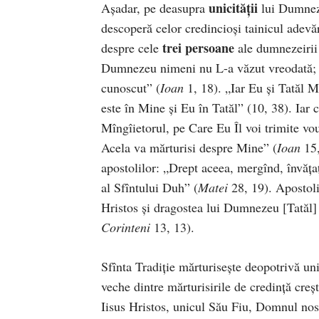
unicității
Așadar, pe deasupra
lui Dumnez
descoperă celor credincioși tainicul adevă
trei persoane
despre cele
ale dumnezeirii
Dumnezeu nimeni nu L-a văzut vreodată; Fi
cunoscut” (
Ioan
1, 18). „Iar Eu și Tatăl M
este în Mine și Eu în Tatăl” (10, 38). Iar
Mîngîietorul, pe Care Eu Îl voi trimite vo
Acela va mărturisi despre Mine” (
Ioan
15,
apostolilor: „Drept aceea, mergînd, învățaț
al Sfîntului Duh” (
Matei
28, 19). Apostoli
Hristos și dragostea lui Dumnezeu [Tatăl] 
Corinteni
13, 13).
Sfînta Tradiție mărturisește deopotrivă u
veche dintre mărturisirile de credință cre
Iisus Hristos, unicul Său Fiu, Domnul nos