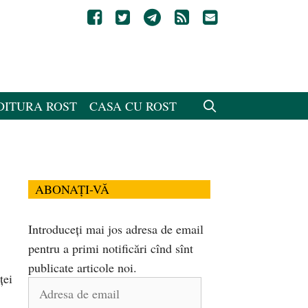
DITURA ROST
CASA CU ROST
ABONAȚI-VĂ
Introduceți mai jos adresa de email
pentru a primi notificări cînd sînt
publicate articole noi.
ței
Adresa
de