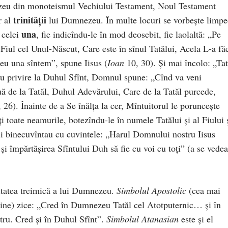
eu din monoteismul Vechiului Testament, Noul Testament
trinității
r al
lui Dumnezeu. În multe locuri se vorbește limp
una
 celei
, fie indicîndu-le în mod deosebit, fie laolaltă: „Pe
ul cel Unul-Născut, Care este în sînul Tatălui, Acela L-a fă
eu una sîntem”, spune Iisus (
Ioan
10, 30). Și mai încolo: „Tat
 cu privire la Duhul Sfînt, Domnul spune: „Cînd va veni
uă de la Tatăl, Duhul Adevărului, Care de la Tatăl purcede,
 26). Înainte de a Se înălța la cer, Mîntuitorul le poruncește
i toate neamurile, botezîndu-le în numele Tatălui și al Fiului 
i binecuvîntau cu cuvintele: „Harul Domnului nostru Iisus
și împărtășirea Sfîntului Duh să fie cu voi cu toți” (a se vede
nitatea treimică a lui Dumnezeu.
Simbolul Apostolic
(cea mai
știne) zice: „Cred în Dumnezeu Tatăl cel Atotputernic… și în
tru. Cred și în Duhul Sfînt”.
Simbolul Atanasian
este și el