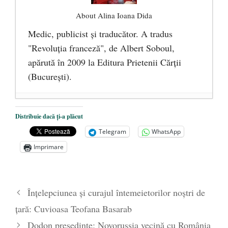
About Alina Ioana Dida
Medic, publicist şi traducător. A tradus
"Revoluţia franceză", de Albert Soboul,
apărută în 2009 la Editura Prietenii Cărţii
(Bucureşti).
Ceva despre pandemie
- 17 martie 2020
Distribuie dacă ți-a plăcut
O carte despre embrionul uman, ca
Telegram
WhatsApp
persoană ce trebuie apărată
- 8 octombrie
Imprimare
2019
Societatea de Cultură Macedo-Română
împlinește 140 de ani de la înființare
- 20
Înţelepciunea şi curajul întemeietorilor noştri de
septembrie 2019
ţară: Cuvioasa Teofana Basarab
Dodon președinte: Novorussia vecină cu România