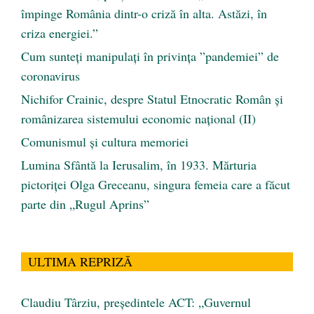
împinge România dintr-o criză în alta. Astăzi, în
criza energiei.”
Cum sunteți manipulați în privința ”pandemiei” de
coronavirus
Nichifor Crainic, despre Statul Etnocratic Român şi
românizarea sistemului economic naţional (II)
Comunismul şi cultura memoriei
Lumina Sfântă la Ierusalim, în 1933. Mărturia
pictoriței Olga Greceanu, singura femeia care a făcut
parte din „Rugul Aprins”
ULTIMA REPRIZĂ
Claudiu Târziu, președintele ACT: „Guvernul