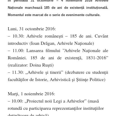
În perioada 31 octombrie – 4 noiembrie 2016 Arhivele
Naționale marchează 185 de ani de existență instituțională.
Momentul este marcat de o serie de evenimente culturale.
Luni, 31 octombrie 2016:
– 10.30: Arhivele româneşti – 185 de ani. Cuvânt
introductiv (Ioan Drăgan, Arhivele Naţionale)
– 11.00: Lansarea filmului ”Arhivele Naţionale ale
României. 185 de ani de existenţă, 1831-2016”
(realizator: Doina Ruşti)
– 11.30: „Arhivele şi tinerii” (dezbatere cu studenţii
facultăţilor de Istorie, Arhivistică şi Ştiinţe Politice)
Marţi, 1 noiembrie 2016:
– 10.00: „Proiectul noii Legi a Arhivelor” (masă
rotundă cu participarea reprezentanţilor instituţiilor
deţinătoare de arhivă)