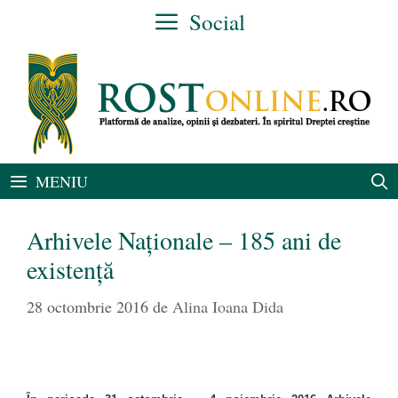
Sari
Social
la
conținut
MENIU
Arhivele Naționale – 185 ani de
existență
28 octombrie 2016
de
Alina Ioana Dida