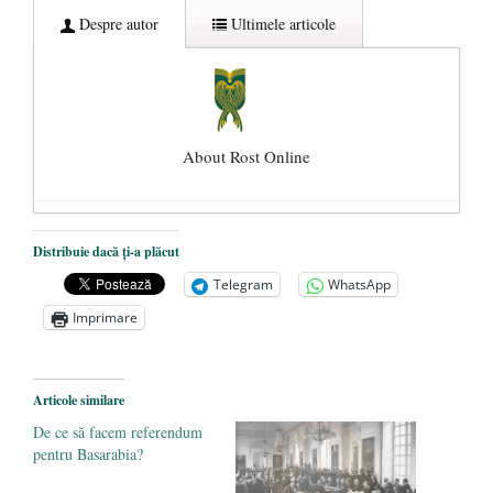
Despre autor
Ultimele articole
About Rost Online
Dezvăluiri cutremurătoare despre
Distribuie dacă ți-a plăcut
președintele Ucrainei, Volodymyr
Telegram
WhatsApp
Zelensky
- 13 mai 2026
Imprimare
Statul care servește Națiunea
- 21 aprilie
2026
Legea Vexler produce efecte. Bustul
Articole similare
poetului Octavian Goga, înlăturat din Iași
De ce să facem referendum
- 16 aprilie 2026
pentru Basarabia?