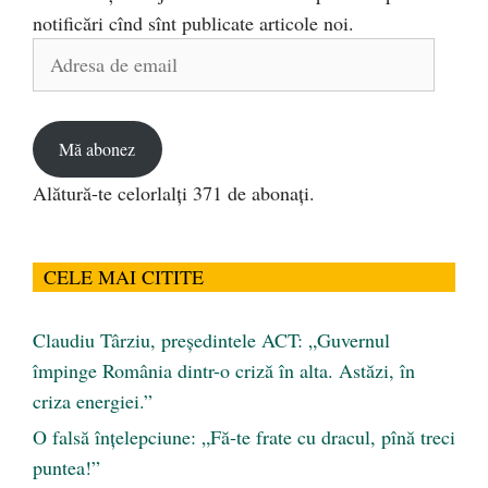
notificări cînd sînt publicate articole noi.
Adresa
de
email
Mă abonez
Alătură-te celorlalți 371 de abonați.
CELE MAI CITITE
Claudiu Târziu, președintele ACT: „Guvernul
împinge România dintr-o criză în alta. Astăzi, în
criza energiei.”
O falsă înțelepciune: „Fă-te frate cu dracul, pînă treci
puntea!”