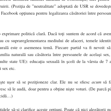
zuirii. (Poziția de ”neutralitate” adoptată de USR se dovedeșt
e Facebook opțiunea pentru legalizarea căsătoriei între persoan
o exprimare politică clară. Dacă toți suntem de acord că ave
au cu suprareglementarea mediului de afaceri, temele identit
turală este o asemenea temă. Fiecare partid va fi nevoit să
milia naturală sau căsătoria între persoanele de același sex,
multe state UE): educația sexuală în școli de la vârsta de 7 a
i sex etc.
ște ușor să se poziționeze clar. Ele nu se sfiesc
acum
să f
esc să le audă, doar pentru a obține niște voturi. (De parcă p
ecidă…)
dele să-și clarifice aceste opțiuni. Poate că nici alegătorii nu