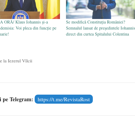
 ORĂ/ Klaus Iohannis și-a
Se modifică Constituția României?
 demisia: Voi pleca din funcție pe
Semnalul lansat de președintele Iohannis
uarie!
direct din curtea Spitalului Colentina
la Iezerul Vîlcii
și pe Telegram:
https://t.me/RevistaRost