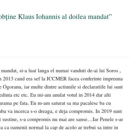
obține Klaus Iohannis al doilea mandat”
 mandat, si-a luat langa el numai vanduti de-ai lui Soros ,
 in 2013 cand era sef la ICCMER facea conferinte impreuna
e Ogoranu, iar multe dintre actiunile si declaratiile lui sunt
edinta etc etc. Eu mi-am anulat votul in 2014 dar alti
a arama pe fata. Eu m-am saturat sa ma pacalesc ba cu
ba va incerca s-o dreaga, e deja compromis. In 2019 sunt
mai sustine, s-a compromis nu mai are sanse…Iar Penele s-ar
a ca oamenii normal la cap de acolo ar trebui sa intre in