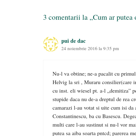
3 comentarii la „Cum ar putea 
pui de dac
24 noiembrie 2016 la 9:35 pm
Nu-l va obtine; ne-a pacalit cu primul
Helvig la sri , Muraru consilier(care
cu inst. eli wiesel pt. a-l „demitiza” p
stupide daca nu de-a dreptul de rea cr
camarazi l-au votat si uite cum isi d
Constantinescu, ba cu Basescu. Degea
multi care l-au sustinut si nu-l vor 
putea sa aiba soarta pntcd; parerea me