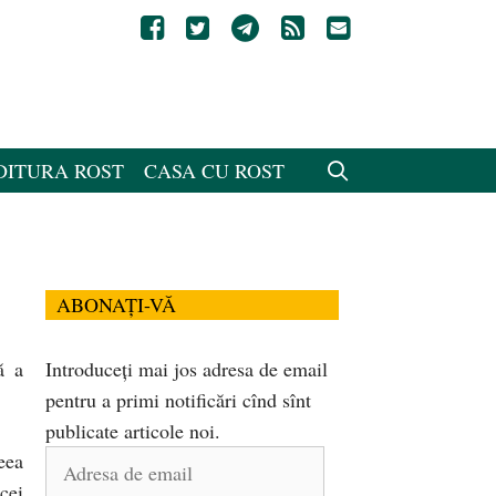
DITURA ROST
CASA CU ROST
ABONAȚI-VĂ
ă a
Introduceți mai jos adresa de email
pentru a primi notificări cînd sînt
publicate articole noi.
eea
Adresa
cei
de