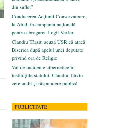
din suflet”
Conducerea Acțiunii Conservatoare,
la Aiud, în campania națională
pentru abrogarea Legii Vexler
Claudiu Târziu acuză USR că atacă
Biserica după apelul unei deputate
privind ora de Religie
Val de incidente cibernetice în
instituțiile statului. Claudiu Târziu
cere audit și răspundere publică
PUBLICITATE