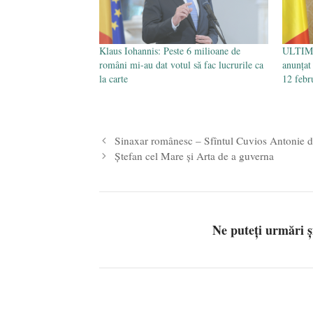
Klaus Iohannis: Peste 6 milioane de
ULTIMA
români mi-au dat votul să fac lucrurile ca
anunțat
la carte
12 febr
Sinaxar românesc – Sfîntul Cuvios Antonie de 
Ştefan cel Mare şi Arta de a guverna
Ne puteți urmări 