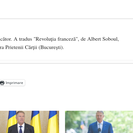
ucător. A tradus "Revoluţia franceză", de Albert Soboul,
a Prietenii Cărţii (Bucureşti).
 2020
 persoană ce trebuie apărată
- 8 octombrie 2019
Imprimare
nă împlinește 140 de ani de la înființare
- 20 septembrie