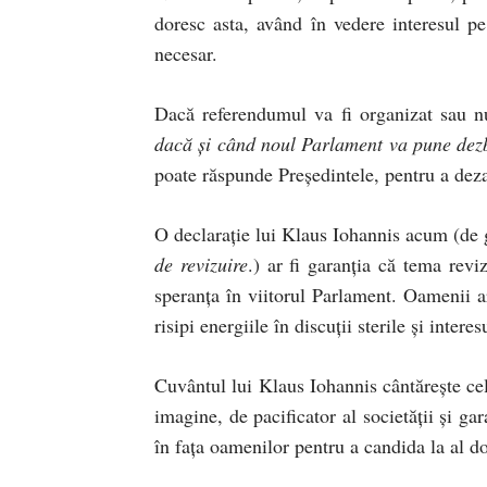
doresc asta, având în vedere interesul pe
necesar.
Dacă referendumul va fi organizat sau n
dacă și când noul Parlament va pune dez
poate răspunde Președintele, pentru a dez
O declarație lui Klaus Iohannis acum (de
de revizuire
.) ar fi garanția că tema revi
speranța în viitorul Parlament. Oamenii ar 
risipi energiile în discuții sterile și inter
Cuvântul lui Klaus Iohannis cântărește cel
imagine, de pacificator al societății și ga
în fața oamenilor pentru a candida la al d