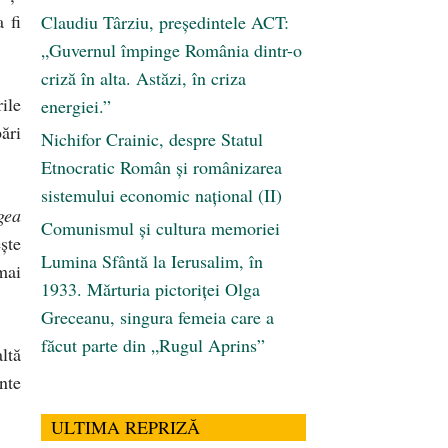
 fi
Claudiu Târziu, președintele ACT:
„Guvernul împinge România dintr-o
criză în alta. Astăzi, în criza
ile
energiei.”
ări
Nichifor Crainic, despre Statul
Etnocratic Român şi românizarea
sistemului economic naţional (II)
gea
Comunismul şi cultura memoriei
ște
Lumina Sfântă la Ierusalim, în
mai
1933. Mărturia pictoriței Olga
Greceanu, singura femeia care a
făcut parte din „Rugul Aprins”
ltă
inte
ULTIMA REPRIZĂ