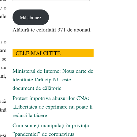
e o
email
ele
Mă abonez
Alătură-te celorlalți 371 de abonați.
m o
are
CELE MAI CITITE
 se
 cu
Ministerul de Interne: Noua carte de
ni,
identitate fără cip NU este
document de călătorie
Protest împotriva abuzurilor CNA:
acă
„Libertatea de exprimare nu poate fi
ână
redusă la tăcere
Cum sunteți manipulați în privința
”pandemiei” de coronavirus
-și