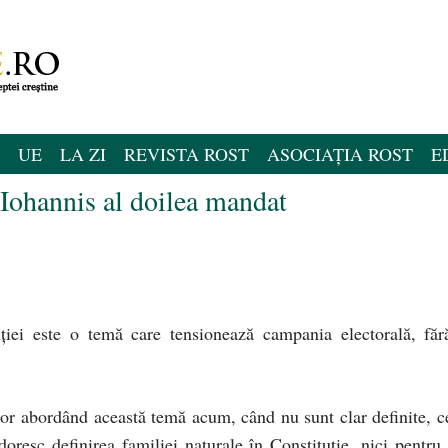
UE
LA ZI
REVISTA ROST
ASOCIAȚIA ROST
E
Iohannis al doilea mandat
ției este o temă care tensionează campania electorală, făr
ușor abordând această temă acum, când nu sunt clar definite, c
doresc definirea familiei naturale în Constituție, nici pentru 