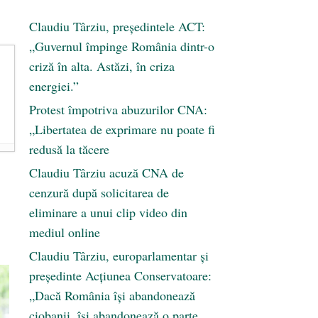
Claudiu Târziu, președintele ACT:
„Guvernul împinge România dintr-o
criză în alta. Astăzi, în criza
energiei.”
Protest împotriva abuzurilor CNA:
„Libertatea de exprimare nu poate fi
redusă la tăcere
Claudiu Târziu acuză CNA de
cenzură după solicitarea de
eliminare a unui clip video din
mediul online
Claudiu Târziu, europarlamentar și
președinte Acțiunea Conservatoare:
„Dacă România își abandonează
ciobanii, își abandonează o parte