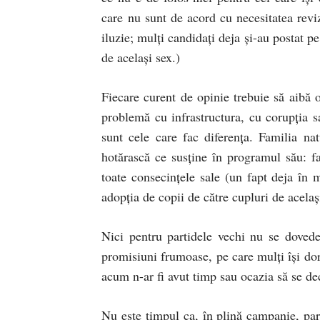
care nu sunt de acord cu necesitatea revi
iluzie; mulți candidați deja și-au postat p
de același sex.)
Fiecare curent de opinie trebuie să aibă 
problemă cu infrastructura, cu corupția s
sunt cele care fac diferența. Familia na
hotărască ce susține în programul său: fa
toate consecințele sale (un fapt deja în 
adopția de copii de către cupluri de acelaș
Nici pentru partidele vechi nu se dovede
promisiuni frumoase, pe care mulți își dor
acum n-ar fi avut timp sau ocazia să se d
Nu este timpul ca, în plină campanie, parti