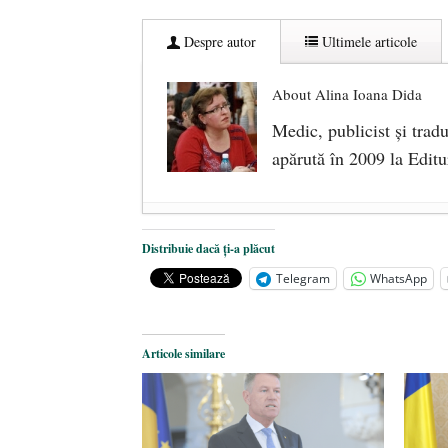
Despre autor
Ultimele articole
About Alina Ioana Dida
Medic, publicist şi trad
apărută în 2009 la Editur
Ceva despre pandemie
- 17 martie
Distribuie dacă ți-a plăcut
O carte despre embrionul uman, ca
Telegram
WhatsApp
Societatea de Cultură Macedo-Româ
2019
Articole similare