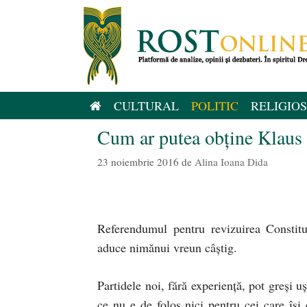
Sari
la
conținut
CULTURAL
POLITIC
RELIGIOS
Cum ar putea obține Klaus 
23 noiembrie 2016
de
Alina Ioana Dida
Referendumul pentru revizuirea Constitu
aduce nimănui vreun câștig.
Partidele noi, fără experiență, pot greși 
ce nu e de folos nici pentru cei care își 