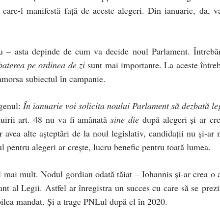
 care-l manifestă față de aceste alegeri. Din ianuarie, da, va
u – asta depinde de cum va decide noul Parlament. Întrebăr
baterea pe ordinea de zi
sunt mai importante. La aceste întreb
amorsa subiectul în campanie.
 genul:
În ianuarie voi solicita noului Parlament să dezbată le
zuirii art. 48 nu va fi amânată
sine die
după alegeri și ar cre
avea alte așteptări de la noul legislativ, candidații nu și-ar 
esul pentru alegeri ar crește, lucru benefic pentru toată lumea.
 mai mult. Nodul gordian odată tăiat – Iohannis și-ar crea o a
rant al Legii. Astfel ar înregistra un succes cu care să se prez
oilea mandat. Și a trage PNLul după el în 2020.