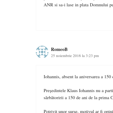
ANR si sa-i lase in plata Domnului 
RomeoB
25 noiembrie 2016 la 3:23 pm
Iohannis, absent la aniversarea a 150 d
Președintele Klaus Iohannis nu a parti
sărbătoririi a 150 de ani de la prima 
Potrivit unor surse, motivul ar fi opini