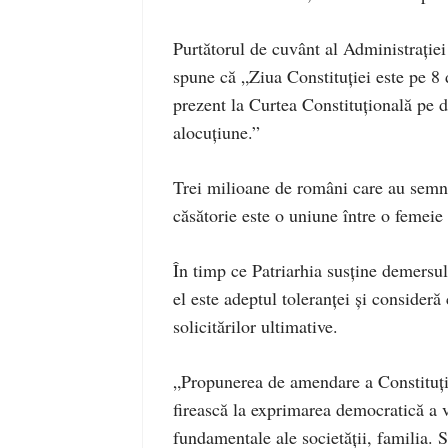
Purtătorul de cuvânt al Administrației 
spune că „Ziua Constituției este pe 8
prezent la Curtea Constituțională pe d
alocuțiune.”
Trei milioane de români care au semna
căsătorie este o uniune între o femeie 
În timp ce Patriarhia susţine demersul
el este adeptul toleranţei şi consideră 
solicitărilor ultimative.
„Propunerea de amendare a Constituţie
firească la exprimarea democratică a vo
fundamentale ale societăţii, familia. S