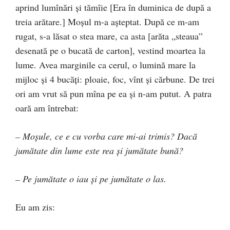
aprind lumînări şi tămîie [Era în duminica de după a
treia arătare.] Moşul m-a aşteptat. După ce m-am
rugat, s-a lăsat o stea mare, ca asta [arăta „steaua”
desenată pe o bucată de carton], vestind moartea la
lume. Avea marginile ca cerul, o lumină mare la
mijloc şi 4 bucăţi: ploaie, foc, vînt şi cărbune. De trei
ori am vrut să pun mîna pe ea şi n-am putut. A patra
oară am întrebat:
– Moşule, ce e cu vorba care mi-ai trimis? Dacă
jumătate din lume este rea şi jumătate bună?
– Pe jumătate o iau şi pe jumătate o las.
Eu am zis: