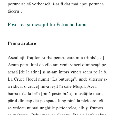
poruncise să vorbească, i-ar fi dat mai apoi porunca
tăcerii…
Povestea și mesajul lui Petrache Lupu
Prima arătare
Ascultaţi, fraţilor, vorba pentru care m-a trimis![…]
Acum patru luni de zile am venit vineri dimineaţă pe
acasă [de la stînă] şi m-am întors vineri seara pe la 6.
La Cruce [locul numit “La buturugi”, unde ulterior s-
a ridicat o cruce] mi-a ieşit în cale Moşul. Avea
barba m’a la brîu [pînă peste brău], mustăţile mari,
părul din cap dat pe spate, lung pînă la picioare, că
se vedeau numai unghiile picioarelor, alb şi frumos
ca mătasea. Ochii mari şi albaştri. Sta cu două palme