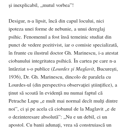
şi inexplicabil, „mutul vorbea”!
Desigur, n-a lipsit, încă din capul locului, nici
ipoteza unei forme de nebunie, a unui dereglaj
psihic. Fenomenul a fost însă temeinic studiat din
punct de vedere pozitivist, iar o comisie specializată,
în frunte cu ilustrul doctor Gh. Marinescu, i-a atestat
ciobanului integritatea psihică. În cartea pe care n-a
întârziat s-o publice (
Lourdes şi Maglavit
, Bucureşti,
1936), Dr. Gh. Marinescu, dincolo de paralela cu
Lourdes-ul (din perspectiva observaţiei ştiinţifice), a
ţinut să scoată în evidenţă nu numai faptul că
Petrache Lupu „e mult mai normal decît mulţi dintre
noi”, ci şi pe acela că ciobanul de la Maglavit „e de
o dezinteresare absolută”: „Nu e un debil, ci un
apostol. Cu banii adunaţi, vrea să construiască un