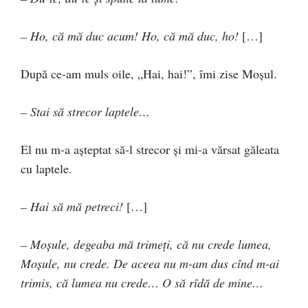
– Ho, că mă duc acum! Ho, că mă duc, ho!
[…]
După ce-am muls oile, „Hai, hai!”, îmi zise Moşul.
– Stai să strecor laptele…
El nu m-a aşteptat să-l strecor şi mi-a vărsat găleata
cu laptele.
– Hai să mă petreci!
[…]
– Moşule, degeaba mă trimeţi, că nu crede lumea,
Moşule, nu crede. De aceea nu m-am dus cînd m-ai
trimis, că lumea nu crede… O să rîdă de mine…