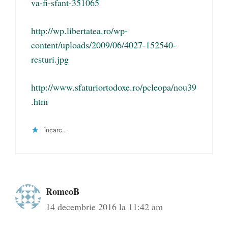
va-fi-sfant-351065
http://wp.libertatea.ro/wp-
content/uploads/2009/06/4027-152540-
resturi.jpg
http://www.sfaturiortodoxe.ro/pcleopa/nou39
.htm
Încarc...
RomeoB
14 decembrie 2016 la 11:42 am