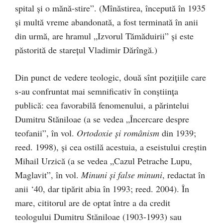
spital şi o mănă-stire”. (Mînăstirea, începută în 1935
şi multă vreme abandonată, a fost terminată în anii
din urmă, are hramul „Izvorul Tămăduirii” şi este
păstorită de stareţul Vladimir Dărîngă.)
Din punct de vedere teologic, două sînt poziţiile care
s-au confruntat mai semnificativ în conştiinţa
publică: cea favorabilă fenomenului, a părintelui
Dumitru Stăniloae (a se vedea „Încercare despre
teofanii”, în vol.
Ortodoxie şi românism
din 1939;
reed. 1998), şi cea ostilă acestuia, a eseistului creştin
Mihail Urzică (a se vedea „Cazul Petrache Lupu,
Maglavit”, în vol.
Minuni şi false minuni
, redactat în
anii ‘40, dar tipărit abia în 1993; reed. 2004). În
mare, cititorul are de optat între a da credit
teologului Dumitru Stăniloae (1903-1993) sau