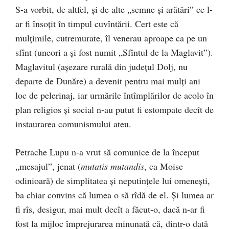
S-a vorbit, de altfel, şi de alte „semne şi arătări” ce l-
ar fi însoţit în timpul cuvîntării. Cert este că
mulţimile, cutremurate, îl venerau aproape ca pe un
sfînt (uneori a şi fost numit „Sfîntul de la Maglavit”).
Maglavitul (aşezare rurală din judeţul Dolj, nu
departe de Dunăre) a devenit pentru mai mulţi ani
loc de pelerinaj, iar urmările întîmplărilor de acolo în
plan religios şi social n-au putut fi estompate decît de
instaurarea comunismului ateu.
Petrache Lupu n-a vrut să comunice de la început
„mesajul”, jenat (
mutatis mutandis
, ca Moise
odinioară) de simplitatea şi neputinţele lui omeneşti,
ba chiar convins că lumea o să rîdă de el. Şi lumea ar
fi rîs, desigur, mai mult decît a făcut-o, dacă n-ar fi
fost la mijloc împrejurarea minunată că, dintr-o dată