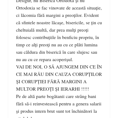
Desigur, nu Biserica Ortodoxă și nu
Ortodoxia se fac vinovate de această situație,
ci lăcomia fără margini a preoților. Evident
că sfintele noastre lăcașe, bisericile, se țin cu
cheltuială multă, dar prea mulți preoți
folosesc contribuțiile în benficiu propriu, în
timp ce alți preoți nu au cu ce plăti lumina
sau căldura din biserică în care slujesc sau
nu au cu ce repara acoperișul.
VAI DE NOI, O SĂ AJUNGEM DIN CE ÎN
CE MAI RĂU DIN CAUZA CORUPȚILOR
ȘI CORUPȚIEI FĂRĂ MARGINI A
MULTOR PREOȚI ȘI IERARHI !!!!!
Pe de altă parte bogătanii care strâng bani
fără să-i reinvestească pentru a genera salarii
și produs intern brut sunt tot închinători la