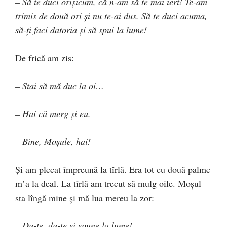
– Să te duci orişicum, că n-am să te mai iert! Te-am
trimis de două ori şi nu te-ai dus. Să te duci acuma,
să-ţi faci datoria şi să spui la lume!
De frică am zis:
– Stai să mă duc la oi…
– Hai că merg şi eu.
– Bine, Moşule, hai!
Şi am plecat împreună la tîrlă. Era tot cu două palme
m’a la deal. La tîrlă am trecut să mulg oile. Moşul
sta lîngă mine şi mă lua mereu la zor:
– Du-te, du-te şi spune la lume!