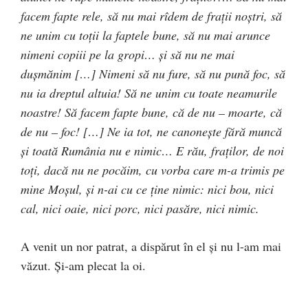
facem fapte rele, să nu mai rîdem de fraţii noştri, să
ne unim cu toţii la faptele bune, să nu mai arunce
nimeni copiii pe la gropi… şi să nu ne mai
duşmănim […] Nimeni să nu fure, să nu pună foc, să
nu ia dreptul altuia! Să ne unim cu toate neamurile
noastre! Să facem fapte bune, că de nu – moarte, că
de nu – foc! […] Ne ia tot, ne canoneşte fără muncă
şi toată Rumânia nu e nimic… E rău, fraţilor, de noi
toţi, dacă nu ne pocăim, cu vorba care m-a trimis pe
mine Moşul, şi n-ai cu ce ţine nimic: nici bou, nici
cal, nici oaie, nici porc, nici pasăre, nici nimic.
A venit un nor patrat, a dispărut în el şi nu l-am mai
văzut. Şi-am plecat la oi.