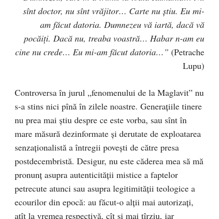
sînt doctor, nu sînt vrăjitor… Carte nu ştiu. Eu mi-
am făcut datoria. Dumnezeu vă iartă, dacă vă
pocăiţi. Dacă nu, treaba voastră… Habar n-am eu
cine nu crede… Eu mi-am făcut datoria…”
(Petrache
Lupu)
Controversa în jurul „fenomenului de la Maglavit” nu
s-a stins nici pînă în zilele noastre. Generaţiile tinere
nu prea mai ştiu despre ce este vorba, sau sînt în
mare măsură dezinformate şi derutate de exploatarea
senzaţionalistă a întregii poveşti de către presa
postdecembristă. Desigur, nu este căderea mea să mă
pronunţ asupra autenticităţii mistice a faptelor
petrecute atunci sau asupra legitimităţii teologice a
ecourilor din epocă: au făcut-o alţii mai autorizaţi,
atît la vremea respectivă, cît şi mai tîrziu, iar