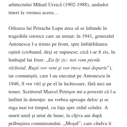
arhitectului Mihail Urzică (1902-1988), amîndoi
tineri la vremea aceea…
Odiseea lui Petrache Lupu avea să se înfunde în
tragediile istorice care au urmat: în 1941, generalul
Antonescu l-a trimis pe front, spre îmbărbătarea
oştirii (ciobanul, deşi se supusese, cică i-ar fi zis, în
limbajul lui frust: „
Eu îţi zic: noi vom pierde
războiul. Ruşii vor veni şi vor trece mai departe
”),
iar comuniştii, care l-au executat pe Antonescu în
1946, îl vor vîrî şi pe el în închisoare, fără nici un
temei. Scriitorul Marcel Petrişor mi-a povestit că l-a
întîlnit în detenţie: nu vorbea aproape deloc şi se
ruga mai tot timpul, cu faţa spre zidul celulei. A
murit umil şi uitat de lume, la cîţiva ani după
prăbuşirea comunismului. „Moşul”, care cîndva îi