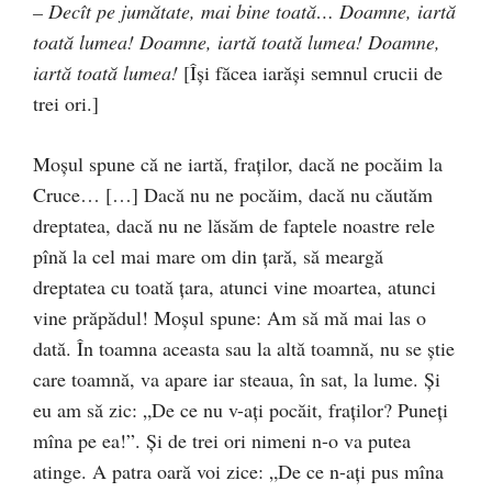
– Decît pe jumătate, mai bine toată… Doamne, iartă
toată lumea! Doamne, iartă toată lumea! Doamne,
iartă toată lumea!
[Îşi făcea iarăşi semnul crucii de
trei ori.]
Moşul spune că ne iartă, fraţilor, dacă ne pocăim la
Cruce… […] Dacă nu ne pocăim, dacă nu căutăm
dreptatea, dacă nu ne lăsăm de faptele noastre rele
pînă la cel mai mare om din ţară, să meargă
dreptatea cu toată ţara, atunci vine moartea, atunci
vine prăpădul! Moşul spune: Am să mă mai las o
dată. În toamna aceasta sau la altă toamnă, nu se ştie
care toamnă, va apare iar steaua, în sat, la lume. Şi
eu am să zic: „De ce nu v-aţi pocăit, fraţilor? Puneţi
mîna pe ea!”. Şi de trei ori nimeni n-o va putea
atinge. A patra oară voi zice: „De ce n-aţi pus mîna