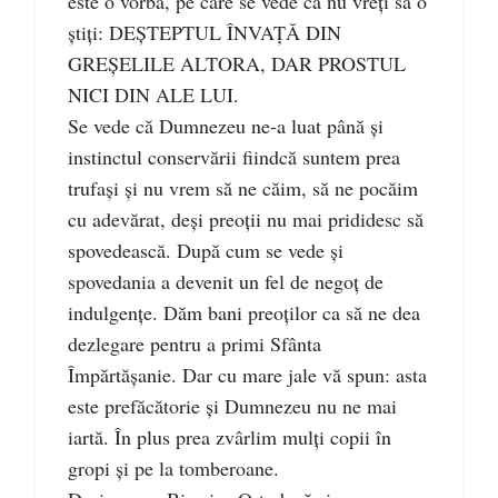
este o vorbă, pe care se vede că nu vreți să o
știți: DEȘTEPTUL ÎNVAȚĂ DIN
GREȘELILE ALTORA, DAR PROSTUL
NICI DIN ALE LUI.
Se vede că Dumnezeu ne-a luat până și
instinctul conservării fiindcă suntem prea
trufași și nu vrem să ne căim, să ne pocăim
cu adevărat, deși preoții nu mai prididesc să
spovedească. După cum se vede și
spovedania a devenit un fel de negoț de
indulgențe. Dăm bani preoților ca să ne dea
dezlegare pentru a primi Sfânta
Împărtășanie. Dar cu mare jale vă spun: asta
este prefăcătorie și Dumnezeu nu ne mai
iartă. În plus prea zvârlim mulți copii în
gropi și pe la tomberoane.