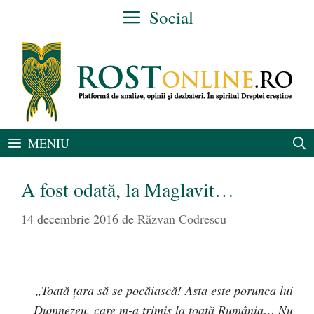
Sari
Social
la
conținut
MENIU
A fost odată, la Maglavit…
14 decembrie 2016
de
Răzvan Codrescu
„Toată ţara să se pocăiască! Asta este porunca lui
Dumnezeu, care m-a trimis la toată Rumânia… Nu