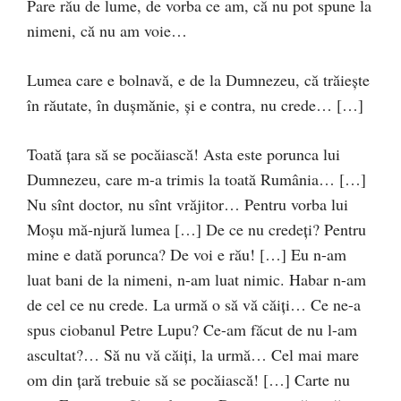
Pare rău de lume, de vorba ce am, că nu pot spune la
nimeni, că nu am voie…
Lumea care e bolnavă, e de la Dumnezeu, că trăieşte
în răutate, în duşmănie, şi e contra, nu crede… […]
Toată ţara să se pocăiască! Asta este porunca lui
Dumnezeu, care m-a trimis la toată Rumânia… […]
Nu sînt doctor, nu sînt vrăjitor… Pentru vorba lui
Moşu mă-njură lumea […] De ce nu credeţi? Pentru
mine e dată porunca? De voi e rău! […] Eu n-am
luat bani de la nimeni, n-am luat nimic. Habar n-am
de cel ce nu crede. La urmă o să vă căiţi… Ce ne-a
spus ciobanul Petre Lupu? Ce-am făcut de nu l-am
ascultat?… Să nu vă căiţi, la urmă… Cel mai mare
om din ţară trebuie să se pocăiască! […] Carte nu