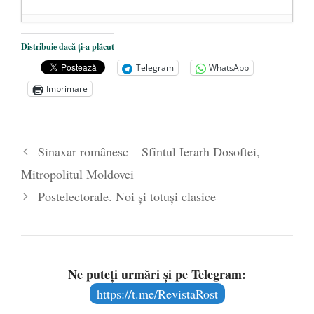
DANA KONYA-PETRIȘOR, ÎNTRU
Distribuie dacă ți-a plăcut
VEȘNICĂ POMENIRE
- 17 martie 2021
Telegram
WhatsApp
ÎNĂLȚATU-S-A!
- 28 mai 2020
Imprimare
Sic credo – Francisco Franco (1892-1975)
- 25 octombrie 2019
Sinaxar românesc – Sfîntul Ierarh Dosoftei,
Mitropolitul Moldovei
Postelectorale. Noi și totuși clasice
Ne puteți urmări și pe Telegram:
https://t.me/RevistaRost