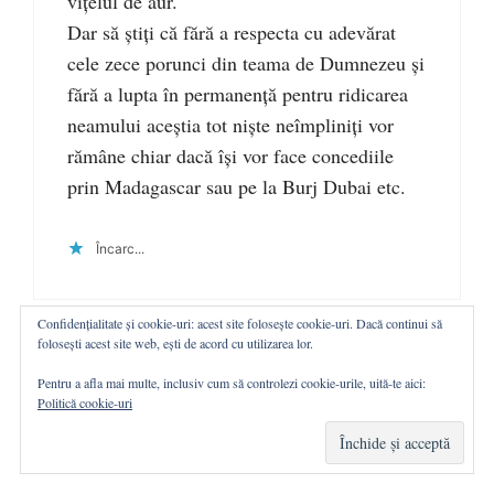
vițelul de aur.
Dar să știți că fără a respecta cu adevărat
cele zece porunci din teama de Dumnezeu și
fără a lupta în permanență pentru ridicarea
neamului aceștia tot niște neîmpliniți vor
rămâne chiar dacă își vor face concediile
prin Madagascar sau pe la Burj Dubai etc.
Încarc...
Confidențialitate și cookie-uri: acest site folosește cookie-uri. Dacă continui să
folosești acest site web, ești de acord cu utilizarea lor.
Comentariile sunt închise.
Pentru a afla mai multe, inclusiv cum să controlezi cookie-urile, uită-te aici:
Politică cookie-uri