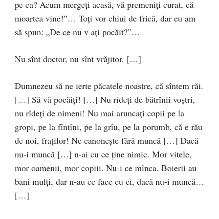
pe ea? Acum mergeţi acasă, vă premeniţi curat, că
moartea vine!”… Toţi vor chiui de frică, dar eu am
să spun: „De ce nu v-aţi pocăit?”…
Nu sînt doctor, nu sînt vrăjitor. […]
Dumnezeu să ne ierte păcatele noastre, că sîntem răi.
[…] Să vă pocăiţi! […] Nu rîdeţi de bătrînii voştri,
nu rîdeţi de nimeni! Nu mai aruncaţi copii pe la
gropi, pe la fîntîni, pe la grîu, pe la porumb, că e rău
de noi, fraţilor! Ne canoneşte fără muncă […] Dacă
nu-i muncă […] n-ai cu ce ţine nimic. Mor vitele,
mor oamenii, mor copiii. Nu-i ce mînca. Boierii au
bani mulţi, dar n-au ce face cu ei, dacă nu-i muncă…
[…]