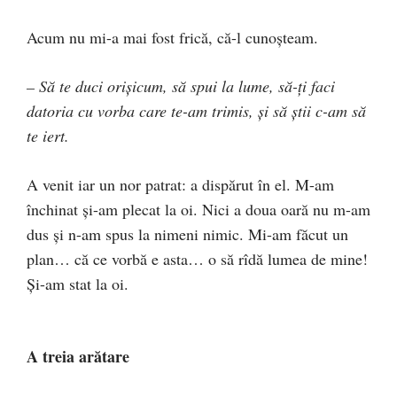
Acum nu mi-a mai fost frică, că-l cunoşteam.
– Să te duci orişicum, să spui la lume, să-ţi faci
datoria cu vorba care te-am trimis, şi să ştii c-am să
te iert.
A venit iar un nor patrat: a dispărut în el. M-am
închinat şi-am plecat la oi. Nici a doua oară nu m-am
dus şi n-am spus la nimeni nimic. Mi-am făcut un
plan… că ce vorbă e asta… o să rîdă lumea de mine!
Şi-am stat la oi.
A treia arătare