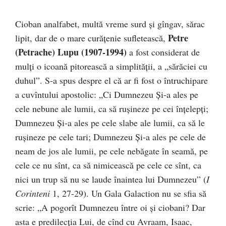
Cioban analfabet, multă vreme surd şi gîngav, sărac
Petre
lipit, dar de o mare curăţenie sufletească,
(Petrache) Lupu (1907-1994)
a fost considerat de
mulţi o icoană pitorească a simplităţii, a „sărăciei cu
duhul”. S-a spus despre el că ar fi fost o întruchipare
a cuvîntului apostolic: „Ci Dumnezeu Şi-a ales pe
cele nebune ale lumii, ca să ruşineze pe cei înţelepţi;
Dumnezeu Şi-a ales pe cele slabe ale lumii, ca să le
ruşineze pe cele tari; Dumnezeu Şi-a ales pe cele de
neam de jos ale lumii, pe cele nebăgate în seamă, pe
cele ce nu sînt, ca să nimicească pe cele ce sînt, ca
nici un trup să nu se laude înaintea lui Dumnezeu” (
I
Corinteni
1, 27-29). Un Gala Galaction nu se sfia să
scrie: „A pogorît Dumnezeu între oi şi ciobani? Dar
asta e predilecţia Lui, de cînd cu Avraam, Isaac,