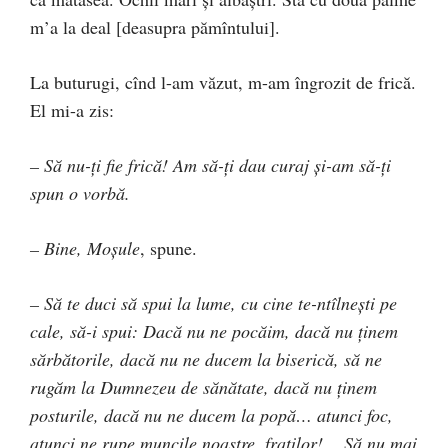
m’a la deal [deasupra pămîntului].
La buturugi, cînd l-am văzut, m-am îngrozit de frică.
El mi-a zis:
– Să nu-ţi fie frică! Am să-ţi dau curaj şi-am să-ţi
spun o vorbă.
– Bine, Moşule
, spune.
– Să te duci să spui la lume, cu cine te-ntîlneşti pe
cale, să-i spui: Dacă nu ne pocăim, dacă nu ţinem
sărbătorile, dacă nu ne ducem la biserică, să ne
rugăm la Dumnezeu de sănătate, dacă nu ţinem
posturile, dacă nu ne ducem la popă… atunci foc,
atunci ne rupe muncile noastre, fraţilor!… Să nu mai