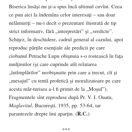
Biserica însăşi nu şi-a spus încă ultimul cuvînt. Ceea
ce pun aici la îndemîna celor interesaţi – sau doar
nelămuriţi – nu-i decît o prezentare ilustrată de tip
strict informativ, fără „interpretări” şi „verdicte”.
Schiţez, în deschidere, cadrul general al cazului, apoi
reproduc părţile esenţiale ale predicii pe care
ciobanul Petrache Lupu obişnuia s-o rostească în faţa
mulţimilor (şi care cuprinde atît relatarea
„întîmplărilor” neobişnuite prin care a trecut, cît şi
„mesajul” cu tentă profetică şi moralizatoare pe care
acesta măr-turisea a-l fi primit de la „Moşul”).
Fragmentele sînt reproduse după Pr. V. I. Ouatu,
Maglavitul
, Bucureşti, 1935, pp. 53-64, iar
R.C.
parantezele drepte îmi aparţin. (
)
***