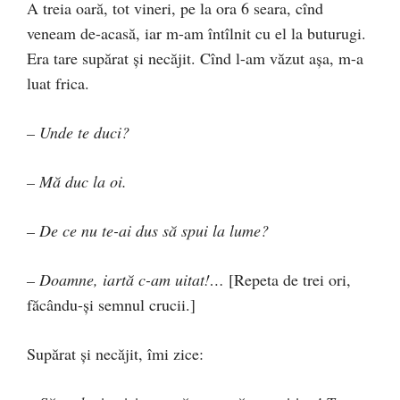
A treia oară, tot vineri, pe la ora 6 seara, cînd
veneam de-acasă, iar m-am întîlnit cu el la buturugi.
Era tare supărat şi necăjit. Cînd l-am văzut aşa, m-a
luat frica.
– Unde te duci?
– Mă duc la oi.
– De ce nu te-ai dus să spui la lume?
– Doamne, iartă c-am uitat!…
[Repeta de trei ori,
făcându-şi semnul crucii.]
Supărat şi necăjit, îmi zice: