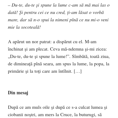
– Du-te, du-te şi spune la lume c-am să mă mai las o
dată! Şi pentru cei ce nu cred, ţi-am lăsat o vorbă
mare, dar să n-o spui la nimeni pînă ce nu mi-o veni
mie la socoteală!
A apărut un nor patrat: a dispărut cu el. M-am
închinat şi am plecat. Ceva mă-ndemna şi-mi zicea:
„Du-te, du-te şi spune la lume!”. Sîmbătă, toată ziua,
de dimineaţă pînă seara, am spus la lume, la popa, la
primărie şi la toţi care am întîlnit. […]
Din mesaj
După ce am muls oile şi după ce s-a culcat lumea şi
ciobanii noştri, am mers la Cruce, la buturugi, să