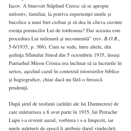
Iacov. A binevoit Stăpînul Ceresc să se apropie
milostiv, familiar, la potriva experienţei umile şi
bucolice a unui biet cioban şi să dea în cîteva cuvinte
esenţa poruncilor Lui de totdeauna? Dar aceasta este
procedura Lui milenară şi necontenită” (rev.
B.O.R.
,
5-6/1935, p. 366). Cum se vede, între altele, din
şedinţa Sfîntului Sinod din 5 octombrie 1935, însuşi
Patriarhul Miron Cristea era înclinat să ia lucrurile în
serios, aşezînd cazul în contextul istorisirilor biblice
şi hagiografice, chiar dacă nu fără o firească
prudenţă.
După şirul de teofanii (arătări ale lui Dumnezeu) de
care mărturisea a fi avut parte în 1935, lui Petrache
Lupu i-a revenit auzul, vorbirea i s-a limpezit, iar
unele mărturii de epocă îi atribuie darul vindecării.