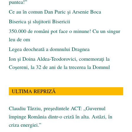
puntea!”
Ce au în comun Dan Puric şi Arsenie Boca
Biserica și slujitorii Bisericii
350.000 de români pot face o minune! Cu un singur
leu de om
Legea deocheată a domnului Dragnea
Ion și Doina Aldea-Teodorovici, comemorați la
Coșereni, la 32 de ani de la trecerea la Domnul
ULTIMA REPRIZĂ
Claudiu Târziu, președintele ACT: „Guvernul
împinge România dintr-o criză în alta. Astăzi, în
criza energiei.”