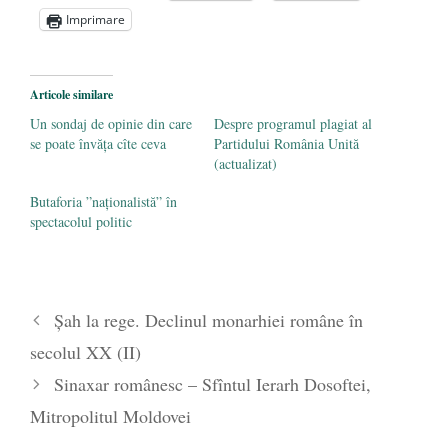
Semne ale vremurilor sau actualitatea
Imprimare
dialogurilor lui Soloviov
- 19 septembrie
2020
Dinamica creşterii numărului de cazuri
Articole similare
COVID-19 – analiză şi explicaţii
- 16 iulie
Un sondaj de opinie din care
Despre programul plagiat al
2020
se poate învăța cîte ceva
Partidului România Unită
(actualizat)
Butaforia ”naționalistă” în
spectacolul politic
Şah la rege. Declinul monarhiei române în
secolul XX (II)
Sinaxar românesc – Sfîntul Ierarh Dosoftei,
Mitropolitul Moldovei