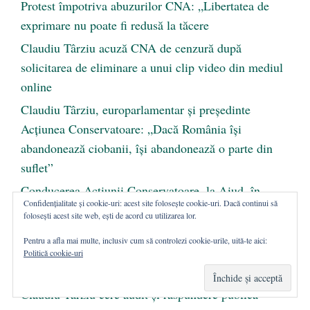
Protest împotriva abuzurilor CNA: „Libertatea de
exprimare nu poate fi redusă la tăcere
Claudiu Târziu acuză CNA de cenzură după
solicitarea de eliminare a unui clip video din mediul
online
Claudiu Târziu, europarlamentar și președinte
Acțiunea Conservatoare: „Dacă România își
abandonează ciobanii, își abandonează o parte din
suflet”
Conducerea Acțiunii Conservatoare, la Aiud, în
Confidențialitate și cookie-uri: acest site folosește cookie-uri. Dacă continui să
campania națională pentru abrogarea Legii Vexler
folosești acest site web, ești de acord cu utilizarea lor.
Claudiu Târziu acuză USR că atacă Biserica după
Pentru a afla mai multe, inclusiv cum să controlezi cookie-urile, uită-te aici:
apelul unei deputate privind ora de Religie
Politică cookie-uri
Val de incidente cibernetice în instituțiile statului.
Claudiu Târziu cere audit și răspundere publică