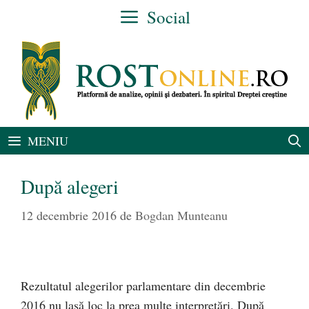
Sari
Social
la
conținut
MENIU
După alegeri
12 decembrie 2016
de
Bogdan Munteanu
Rezultatul alegerilor parlamentare din decembrie
2016 nu lasă loc la prea multe interpretări. După