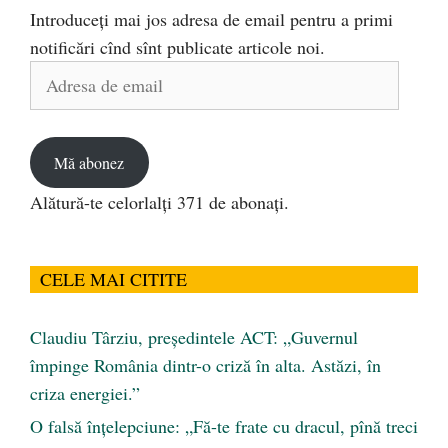
Introduceți mai jos adresa de email pentru a primi
notificări cînd sînt publicate articole noi.
Adresa
de
email
Mă abonez
Alătură-te celorlalți 371 de abonați.
CELE MAI CITITE
Claudiu Târziu, președintele ACT: „Guvernul
împinge România dintr-o criză în alta. Astăzi, în
criza energiei.”
O falsă înțelepciune: „Fă-te frate cu dracul, pînă treci