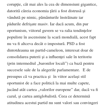
corupţie, cât mai ales la cea de dimensiuni gigantice,
datorită căreia economia ţării a fost distrusă şi
vândută pe nimic, pământurile înstrăinate iar
pădurile defrişate masiv. Iar dacă acum, din pur
oportunism, viitorul guvern se va ralia tendinţelor
populiste în ascensiune la scară mondială, acest fapt
nu va fi altceva decât o impostură. PSD a fost
dintotdeauna un partid-cameleon, interesat doar de
consolidarea puterii şi a influenţei sale în teritoriu
(prin intermediul „baronilor locali”) ca bază pentru
succesele sale de la alegerile parlamentare. E de
presupus că va practica şi în viitor acelaşi stil
oportunist de a face politică la mai multe capete,
jucând atât cartea „valorilor europene” dar, dacă va fi
cazul, şi cartea antiglobalistă. Ceea ce determină
atitudinea acestui partid nu sunt valori sau convingeri