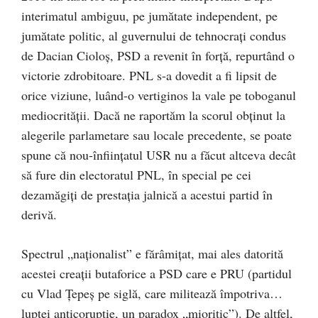
interimatul ambiguu, pe jumătate independent, pe
jumătate politic, al guvernului de tehnocraţi condus
de Dacian Cioloş, PSD a revenit în forţă, repurtând o
victorie zdrobitoare. PNL s-a dovedit a fi lipsit de
orice viziune, luând-o vertiginos la vale pe toboganul
mediocrităţii. Dacă ne raportăm la scorul obţinut la
alegerile parlametare sau locale precedente, se poate
spune că nou-înfiinţatul USR nu a făcut altceva decât
să fure din electoratul PNL, în special pe cei
dezamăgiţi de prestaţia jalnică a acestui partid în
derivă.
Spectrul „naţionalist” e fărâmiţat, mai ales datorită
acestei creaţii butaforice a PSD care e PRU (partidul
cu Vlad Ţepeş pe siglă, care militează împotriva…
luptei anticorupţie, un paradox „mioritic”). De altfel,