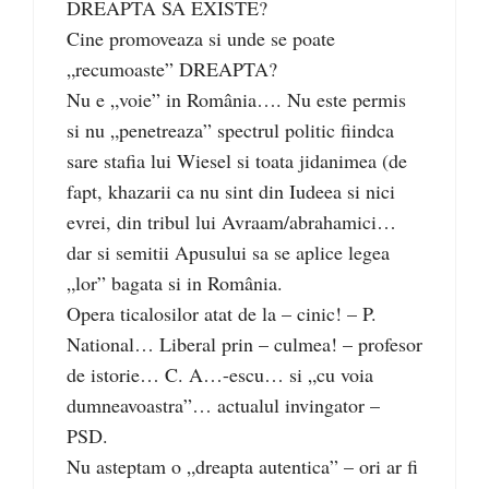
DREAPTA SA EXISTE?
Cine promoveaza si unde se poate
„recumoaste” DREAPTA?
Nu e „voie” in România…. Nu este permis
si nu „penetreaza” spectrul politic fiindca
sare stafia lui Wiesel si toata jidanimea (de
fapt, khazarii ca nu sint din Iudeea si nici
evrei, din tribul lui Avraam/abrahamici…
dar si semitii Apusului sa se aplice legea
„lor” bagata si in România.
Opera ticalosilor atat de la – cinic! – P.
National… Liberal prin – culmea! – profesor
de istorie… C. A…-escu… si „cu voia
dumneavoastra”… actualul invingator –
PSD.
Nu asteptam o „dreapta autentica” – ori ar fi