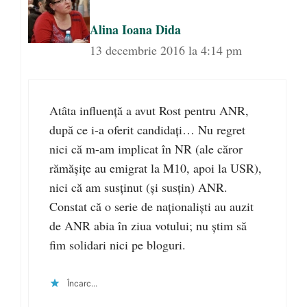
Alina Ioana Dida
13 decembrie 2016 la 4:14 pm
Atâta influență a avut Rost pentru ANR,
după ce i-a oferit candidați… Nu regret
nici că m-am implicat în NR (ale căror
rămășițe au emigrat la M10, apoi la USR),
nici că am susținut (și susțin) ANR.
Constat că o serie de naționaliști au auzit
de ANR abia în ziua votului; nu știm să
fim solidari nici pe bloguri.
Încarc...