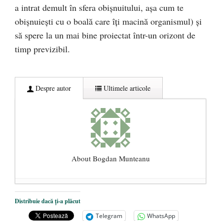
a intrat demult în sfera obişnuitului, aşa cum te
obişnuieşti cu o boală care îţi macină organismul) şi
să spere la un mai bine proiectat într-un orizont de
timp previzibil.
Despre autor
Ultimele articole
About Bogdan Munteanu
Paralele: ateul şi rugăciunea
- 18
Distribuie dacă ți-a plăcut
octombrie 2020
Telegram
WhatsApp