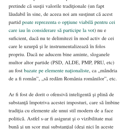
pretinde că susţii valorile tradiţionale (un fapt
lăudabil în sine, de aceea noi am susţinut că acest
partid
poate reprezenta o opţiune viabilă pentru cei
care iau în considerare să participe la vot
) nu e
suficient, dacă nu te delimitezi în mod activ de cei
care le uzurpă şi le instrumentalizează în folos
propriu. Dacă ne aducem bine aminte, sloganele
multor altor partide (PSD, ALDE, PMP, PRU, etc)
au fost
bazate pe elemente naţionaliste
, ca „mândria
de a fi român”, „să redăm România românilor”, etc.
Ar fi fost de dorit o ofensivă inteligentă şi plină de
substanţă împotriva acestei imposturi, care să îmbine
tradiţia cu elemente ale unui stil modern de a face
politică. Astfel s-ar fi asigurat şi o vizibilitate mai
bună şi un scor mai substanţial (deşi nici în aceste