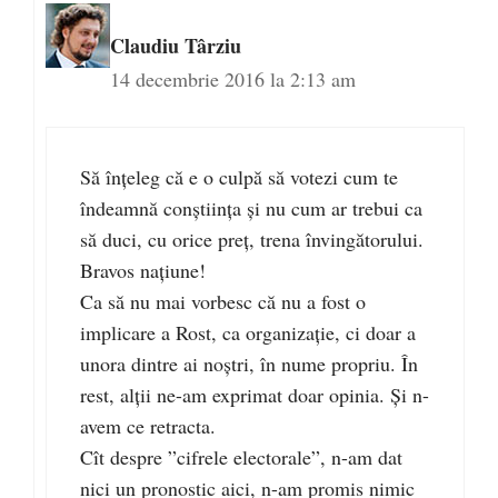
Claudiu Târziu
14 decembrie 2016 la 2:13 am
Să înțeleg că e o culpă să votezi cum te
îndeamnă conștiința și nu cum ar trebui ca
să duci, cu orice preț, trena învingătorului.
Bravos națiune!
Ca să nu mai vorbesc că nu a fost o
implicare a Rost, ca organizație, ci doar a
unora dintre ai noștri, în nume propriu. În
rest, alții ne-am exprimat doar opinia. Și n-
avem ce retracta.
Cît despre ”cifrele electorale”, n-am dat
nici un pronostic aici, n-am promis nimic