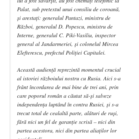
lui a fost săvârşit, au fost chemaţi telefonic la
Palat, sub pretextul unui consiliu de coroană,
şi arestaţi: generalul Pantazi, ministru de
Război, generalul D. Popescu, ministru de
Interne, generalul C. Piki-Vasiliu, inspector
general al Jandarmeriei, şi colonelul Mircea
Elefterescu, prefectul Poliţiei Capitalei.
Această audienţă reprezintă momentul crucial
al istoriei războiului nostru cu Rusia. Aici s-a
frânt încordarea de mai bine de trei ani, prin
care poporul român a căutat să-şi salveze
independenţa luptând în contra Rusiei, şi s-a
trecut total de cealaltă parte, alături de ruşi,
fără nici un fel de garanţie scrisă – nici din
partea acestora, nici din partea aliaţilor lor