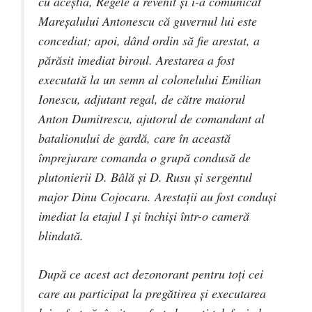
cu aceştia, Regele a revenit şi i-a comunicat
Mareşalului Antonescu că guvernul lui este
concediat; apoi, dând ordin să fie arestat, a
părăsit imediat biroul. Arestarea a fost
executată la un semn al colonelului Emilian
Ionescu, adjutant regal, de către maiorul
Anton Dumitrescu, ajutorul de comandant al
batalionului de gardă, care în această
împrejurare comanda o grupă condusă de
plutonierii D. Bâlă şi D. Rusu şi sergentul
major Dinu Cojocaru. Arestaţii au fost conduşi
imediat la etajul I şi închişi într-o cameră
blindată.
După ce acest act dezonorant pentru toţi cei
care au participat la pregătirea şi executarea