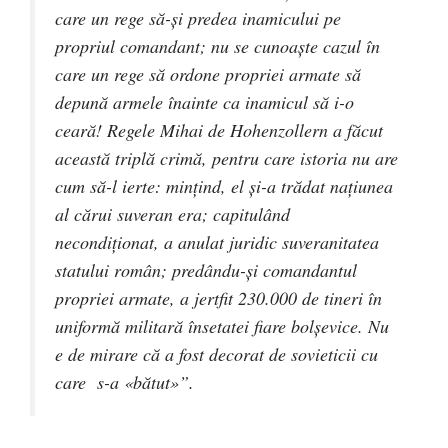
care un rege să-şi predea inamicului pe
propriul comandant; nu se cunoaşte cazul în
care un rege să ordone propriei armate să
depună armele înainte ca inamicul să i-o
ceară! Regele Mihai de Hohenzollern a făcut
această triplă crimă, pentru care istoria nu are
cum să-l ierte: minţind, el şi-a trădat naţiunea
al cărui suveran era; capitulând
necondiţionat, a anulat juridic suveranitatea
statului român; predându-şi comandantul
propriei armate, a jertfit 230.000 de tineri în
uniformă militară însetatei fiare bolşevice. Nu
e de mirare că a fost decorat de sovieticii cu
care s-a «bătut»”.