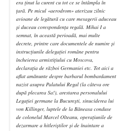
era ţinut la curent cu tot ce se întâmpla în
ţară. Pe micul «aerodrom» aterizau zilnic
avioane de legătură cu care mesagerii aduceau
şi duceau corespondenţa regală. Mihai I a
semnat, în această perioadă, mai multe
decrete, printre care documentele de numire şi
instrucţiunile delegaţiei române pentru
încheierea armistiţiului cu Moscova,
declaraţia de război Germaniei etc. Tot aici a
aflat amănunte despre barbarul bombardament
nazist asupra Palatului Regal (la câteva ore
după plecarea Sa!), arestarea personalului
Legaţiei germane la Bucureşti, sinuciderea lui
von Killinger, luptele de la Băneasa conduse
de colonelul Marcel Olteanu, operaţiunile de
dezarmare a hitleriştilor şi de înaintare a