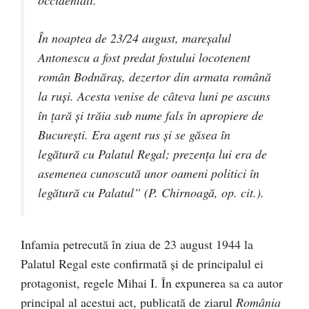
occidentali.
În noaptea de 23/24 august, mareşalul
Antonescu a fost predat fostului locotenent
român Bodnăraş, dezertor din armata română
la ruşi. Acesta venise de câteva luni pe ascuns
în ţară şi trăia sub nume fals în apropiere de
Bucureşti. Era agent rus şi se găsea în
legătură cu Palatul Regal; prezenţa lui era de
asemenea cunoscută unor oameni politici în
legătură cu Palatul” (P. Chirnoagă,
op. cit.
).
Infamia petrecută în ziua de 23 august 1944 la
Palatul Regal este confirmată şi de principalul ei
protagonist, regele Mihai I. În expunerea sa ca autor
principal al acestui act, publicată de ziarul
România