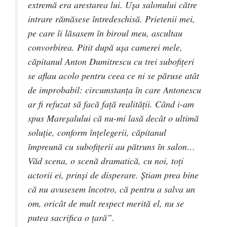
extremă era arestarea lui. Uşa salonului către
intrare rămăsese întredeschisă. Prietenii mei,
pe care îi lăsasem în biroul meu, ascultau
convorbirea. Pitit după uşa camerei mele,
căpitanul Anton Dumitrescu cu trei subofiţeri
se aflau acolo pentru ceea ce ni se păruse atât
de improbabil: circumstanţa în care Antonescu
ar fi refuzat să facă faţă realităţii. Când i-am
spus Mareşalului că nu-mi lasă decât o ultimă
soluţie, conform înţelegerii, căpitanul
împreună cu subofiţerii au pătruns în salon…
Văd scena, o scenă dramatică, cu noi, toţi
actorii ei, prinşi de disperare. Ştiam prea bine
că nu avusesem încotro, că pentru a salva un
om, oricât de mult respect merită el, nu se
putea sacrifica o ţară”.