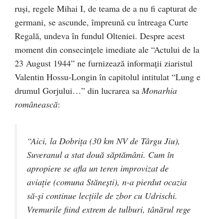
ruşi, regele Mihai I, de teama de a nu fi capturat de
germani, se ascunde, împreună cu întreaga Curte
Regală, undeva în fundul Olteniei. Despre acest
moment din consecinţele imediate ale “Actului de la
23 August 1944” ne furnizează informaţii ziaristul
Valentin Hossu-Longin în capitolul intitulat “Lung e
drumul Gorjului…” din lucrarea sa
Monarhia
românească
:
“Aici, la Dobriţa (30 km NV de Târgu Jiu),
Suveranul a stat două săptămâni. Cum în
apropiere se afla un teren improvizat de
aviaţie (comuna Stăneşti), n-a pierdut ocazia
să-şi continue lecţiile de zbor cu Udrischi.
Vremurile fiind extrem de tulburi, tânărul rege