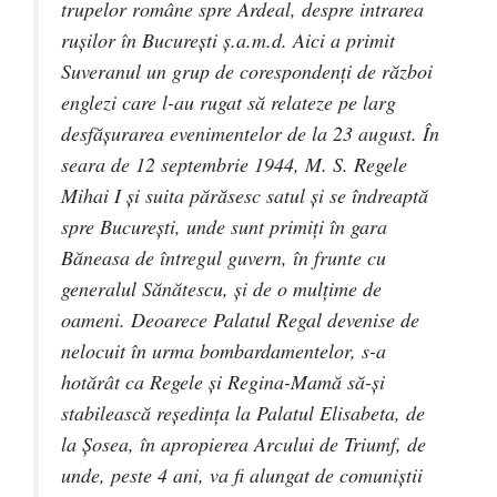
trupelor române spre Ardeal, despre intrarea
ruşilor în Bucureşti ş.a.m.d. Aici a primit
Suveranul un grup de corespondenţi de război
englezi care l-au rugat să relateze pe larg
desfăşurarea evenimentelor de la 23 august. În
seara de 12 septembrie 1944, M. S. Regele
Mihai I şi suita părăsesc satul şi se îndreaptă
spre Bucureşti, unde sunt primiţi în gara
Băneasa de întregul guvern, în frunte cu
generalul Sănătescu, şi de o mulţime de
oameni. Deoarece Palatul Regal devenise de
nelocuit în urma bombardamentelor, s-a
hotărât ca Regele şi Regina-Mamă să-şi
stabilească reşedinţa la Palatul Elisabeta, de
la Şosea, în apropierea Arcului de Triumf, de
unde, peste 4 ani, va fi alungat de comuniştii