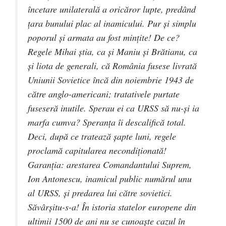
încetare unilaterală a oricăror lupte, predând
ţara bunului plac al inamicului. Pur şi simplu
poporul şi armata au fost minţite! De ce?
Regele Mihai ştia, ca şi Maniu şi Brătianu, ca
şi liota de generali, că România fusese livrată
Uniunii Sovietice încă din noiembrie 1943 de
către anglo-americani; tratativele purtate
fuseseră inutile. Sperau ei ca URSS să nu-şi ia
marfa cumva? Speranţa îi descalifică total.
Deci, după ce tratează şapte luni, regele
proclamă capitularea necondiţionată!
Garanţia: arestarea Comandantului Suprem,
Ion Antonescu, inamicul public numărul unu
al URSS, şi predarea lui către sovietici.
Săvârşitu-s-a! În istoria statelor europene din
ultimii 1500 de ani nu se cunoaşte cazul în