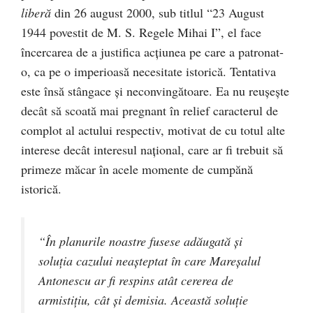
liberă
din 26 august 2000, sub titlul “23 August
1944 povestit de M. S. Regele Mihai I”, el face
încercarea de a justifica acţiunea pe care a patronat-
o, ca pe o imperioasă necesitate istorică. Tentativa
este însă stângace şi neconvingătoare. Ea nu reuşeşte
decât să scoată mai pregnant în relief caracterul de
complot al actului respectiv, motivat de cu totul alte
interese decât interesul naţional, care ar fi trebuit să
primeze măcar în acele momente de cumpănă
istorică.
“În planurile noastre fusese adăugată şi
soluţia cazului neaşteptat în care Mareşalul
Antonescu ar fi respins atât cererea de
armistiţiu, cât şi demisia. Această soluţie