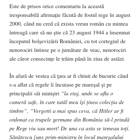
Este de prisos orice comentariu la această
iresponsabilă afirmaţie făcută de fostul rege în august
2000, când nu cred că exista vreun român cu mintea
întreagă care să nu ştie că 23 august 1944 a însemnat
începutul bolşevizării României, cu tot cortegiul de
nenorociri întinse pe o jumătate de veac, nenorociri
ale căror consecinţe le trăim până în ziua de astăzi.
În afară de vestea că ţara ar fi chiuit de bucurie când
s-a aflat că regele îi încuiase pe mareşal şi pe
principalii săi miniştri
“la etaj, unde se afla o
cameră safe, în care tatăl meu îşi ţinea colecţia de
timbre”, “Vergotti a mai spus ceva, că Hitler ar fi
ordonat ca trupele germane din România să-l prindă
pe Rege viu sau mort! De una ca asta se temeau toţi.
Sănătescu [uns prim-ministru în locul mareşalului