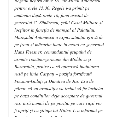
Regelui pentru orele 16, iar Mihai Antonescu
pentru orele 15,30. Regele i-a primit pe
amândoi după orele 16, fiind asistat de
generalul C. Sănătescu, şeful Casei Militare şi
locţiitor în funcţia de mareşal al Palatului.
Mareşalul Antonescu a expus situaţia gravă de
pe front şi măsurile luate în acord cu generalul
Hans Friesner, comandantul grupului de
armate româno-germane din Moldova şi
Basarabia, pentru ca să oprească înaintarea
rusă pe linia Carpaţi – poziţia fortificată
Focşani-Galaţi şi Dunărea de Jos. Era de
părere că un armistiţiu va trebui să fie încheiat
pe baza condiţiilor deja acceptate de guvernul
rus, însă numai de pe poziţia pe care ruşii vor
fi opriţi şi cu ştiinţa lui Hitler. L-a informat pe