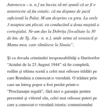
Antonescu – n. n.] nu înceta să-mi spună că ar fi o
nenorocire să fiu ostatic, că nu dispune de pază
suficientă la Palat. M-am desprins cu greu. La orele
3 noaptea am plecat, eu conducând a doua maşină a
cortegiului. Ne-am dus la Dobriţa [localitate la 30
de km. de Tg. Jiu – n. n.], unde urma să sosească şi
Mama mea, care rămăsese la Sinaia”
.
Şi ca dovada criminalei iresponsabilităţi a făuritorilor
“Actului de la 23 August 1944” să fie completă,
redăm şi ultima scenă a celei mai odioase trădări pe
care România a cunoscut-o vreodată. O trădare prin
care un întreg popor a fost predat printr-o
“Proclamaţie regală”, fără nici o garanţie pentru
prezentul şi viitorul său, celei mai odioase puteri pe
care a cunoscut-o vreodată istoria: comunismului