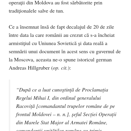
operaţii din Moldova au fost sărbătorite prin
tradiţionalele salve de tun.
Ce a însemnat însă de fapt decalajul de 20 de zile
între data la care românii au crezut că s-a încheiat
armistiţiul cu Uniunea Sovietică şi data reală a
semnării unui document în acest sens cu guvernul de
la Moscova, aceasta ne-o spune istoricul german
Andreas Hillgruber (
op. cit.
):
“După ce a luat cunoştinţă de Proclamaţia
Regelui Mihai I, din ordinul generalului
Racoviţă [comandantul trupelor române de pe
frontul Moldovei – n. n.], şeful Secţiei Operaţii
din Marele Stat Major al Armatei Române,
comandanţii unităţilor române au trimis