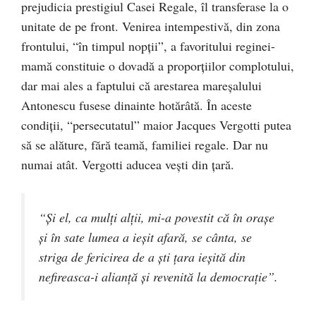
prejudicia prestigiul Casei Regale, îl transferase la o
unitate de pe front. Venirea intempestivă, din zona
frontului, “în timpul nopţii”, a favoritului reginei-
mamă constituie o dovadă a proporţiilor complotului,
dar mai ales a faptului că arestarea mareşalului
Antonescu fusese dinainte hotărâtă. În aceste
condiţii, “persecutatul” maior Jacques Vergotti putea
să se alăture, fără teamă, familiei regale. Dar nu
numai atât. Vergotti aducea veşti din ţară.
“Şi el, ca mulţi alţii, mi-a povestit că în oraşe
şi în sate lumea a ieşit afară, se cânta, se
striga de fericirea de a şti ţara ieşită din
nefireasca-i alianţă şi revenită la democraţie”.