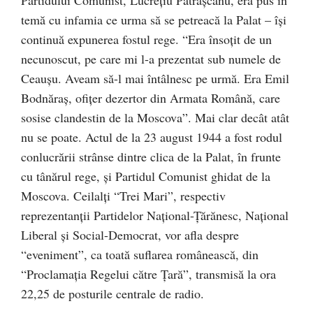
Partidului Comunist, Lucreţiu Pătrăşcanu, era pus în
temă cu infamia ce urma să se petreacă la Palat – îşi
continuă expunerea fostul rege. “Era însoţit de un
necunoscut, pe care mi l-a prezentat sub numele de
Ceauşu. Aveam să-l mai întâlnesc pe urmă. Era Emil
Bodnăraş, ofiţer dezertor din Armata Română, care
sosise clandestin de la Moscova”. Mai clar decât atât
nu se poate. Actul de la 23 august 1944 a fost rodul
conlucrării strânse dintre clica de la Palat, în frunte
cu tânărul rege, şi Partidul Comunist ghidat de la
Moscova. Ceilalţi “Trei Mari”, respectiv
reprezentanţii Partidelor Naţional-Ţărănesc, Naţional
Liberal şi Social-Democrat, vor afla despre
“eveniment”, ca toată suflarea românească, din
“Proclamaţia Regelui către Ţară”, transmisă la ora
22,25 de posturile centrale de radio.