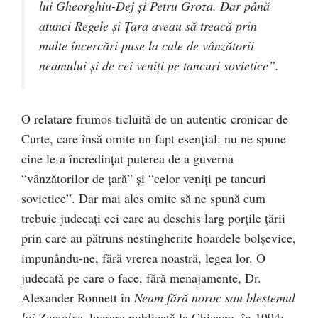
lui Gheorghiu-Dej şi Petru Groza. Dar până
atunci Regele şi Ţara aveau să treacă prin
multe încercări puse la cale de vânzătorii
neamului şi de cei veniţi pe tancuri sovietice”.
O relatare frumos ticluită de un autentic cronicar de
Curte, care însă omite un fapt esenţial: nu ne spune
cine le-a încredinţat puterea de a guverna
“vânzătorilor de ţară” şi “celor veniţi pe tancuri
sovietice”. Dar mai ales omite să ne spună cum
trebuie judecaţi cei care au deschis larg porţile ţării
prin care au pătruns nestingherite hoardele bolşevice,
impunându-ne, fără vrerea noastră, legea lor. O
judecată pe care o face, fără menajamente, Dr.
Alexander Ronnett în
Neam fără noroc sau blestemul
lui Zamolxe
, lucrare publicată la Chicago, în 1994: