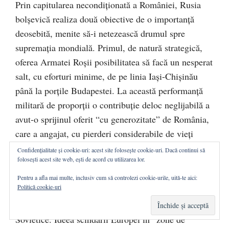
Prin capitularea necondiţionată a României, Rusia
bolşevică realiza două obiective de o importanţă
deosebită, menite să-i netezească drumul spre
supremaţia mondială. Primul, de natură strategică,
oferea Armatei Roşii posibilitatea să facă un nesperat
salt, cu eforturi minime, de pe linia Iaşi-Chişinău
până la porţile Budapestei. La această performanţă
militară de proporţii o contribuţie deloc neglijabilă a
avut-o sprijinul oferit “cu generozitate” de România,
care a angajat, cu pierderi considerabile de vieţi
omeneşti, toată armata română din interior (275.000
Confidențialitate și cookie-uri: acest site folosește cookie-uri. Dacă continui să
folosești acest site web, ești de acord cu utilizarea lor.
de oameni) la efortul de pătrundere a comunismului
în inima Europei. Cel de-al doilea obiectiv era de
Pentru a afla mai multe, inclusiv cum să controlezi cookie-urile, uită-te aici:
Politică cookie-uri
natură politică. Prin comunizarea României se crea
precedentul apariţiei statelor satelite ale Uniunii
Sovietice. Ideea scindării Europei în “zone de