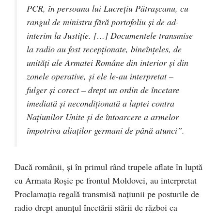
PCR, în persoana lui Lucreţiu Pătraşcanu, cu
rangul de ministru fără portofoliu şi de
ad-
interim
la Justiţie. […] Documentele transmise
la radio au fost recepţionate, bineînţeles, de
unităţi ale Armatei Române din interior şi din
zonele operative, şi ele le-au interpretat –
fulger şi corect – drept un ordin de încetare
imediată şi necondiţionată a luptei contra
Naţiunilor Unite şi de întoarcere a armelor
împotriva aliaţilor germani de până atunci”.
Dacă românii, şi în primul rând trupele aflate în luptă
cu Armata Roşie pe frontul Moldovei, au interpretat
Proclamaţia regală transmisă naţiunii pe posturile de
radio drept anunţul încetării stării de război ca