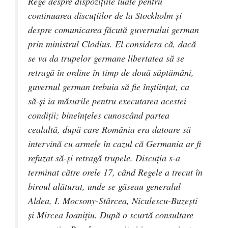
Rege despre dispoziţiile luate pentru
continuarea discuţiilor de la Stockholm şi
despre comunicarea făcută guvernului german
prin ministrul Clodius. El considera că, dacă
se va da trupelor germane libertatea să se
retragă în ordine în timp de două săptămâni,
guvernul german trebuia să fie înştiinţat, ca
să-şi ia măsurile pentru executarea acestei
condiţii; bineînţeles cunoscând partea
cealaltă, după care România era datoare să
intervină cu armele în cazul că Germania ar fi
refuzat să-şi retragă trupele. Discuţia s-a
terminat către orele 17, când Regele a trecut în
biroul alăturat, unde se găseau generalul
Aldea, I. Mocsony-Stârcea, Niculescu-Buzeşti
şi Mircea Ioaniţiu. După o scurtă consultare