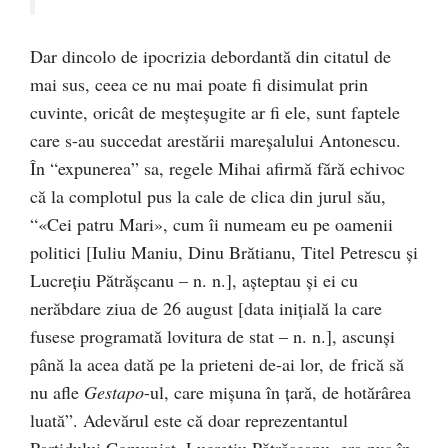
Dar dincolo de ipocrizia debordantă din citatul de
mai sus, ceea ce nu mai poate fi disimulat prin
cuvinte, oricât de meşteşugite ar fi ele, sunt faptele
care s-au succedat arestării mareşalului Antonescu.
În “expunerea” sa, regele Mihai afirmă fără echivoc
că la complotul pus la cale de clica din jurul său,
“«Cei patru Mari», cum îi numeam eu pe oamenii
politici [Iuliu Maniu, Dinu Brătianu, Titel Petrescu şi
Lucreţiu Pătrăşcanu – n. n.], aşteptau şi ei cu
nerăbdare ziua de 26 august [data iniţială la care
fusese programată lovitura de stat – n. n.], ascunşi
până la acea dată pe la prieteni de-ai lor, de frică să
nu afle
Gestapo
-ul, care mişuna în ţară, de hotărârea
luată”. Adevărul este că doar reprezentantul