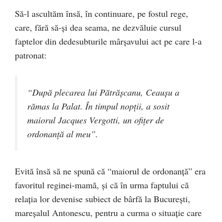
Să-l ascultăm însă, în continuare, pe fostul rege,
care, fără să-şi dea seama, ne dezvăluie cursul
faptelor din dedesubturile mârşavului act pe care l-a
patronat:
“După plecarea lui Pătrăşcanu, Ceauşu a
rămas la Palat. În timpul nopţii, a sosit
maiorul Jacques Vergotti, un ofiţer de
ordonanţă al meu”.
Evită însă să ne spună că “maiorul de ordonanţă” era
favoritul reginei-mamă, şi că în urma faptului că
relaţia lor devenise subiect de bârfă la Bucureşti,
mareşalul Antonescu, pentru a curma o situaţie care