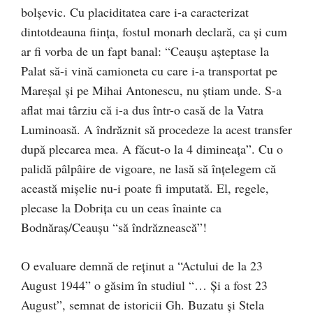
bolşevic. Cu placiditatea care i-a caracterizat
dintotdeauna fiinţa, fostul monarh declară, ca şi cum
ar fi vorba de un fapt banal: “Ceauşu aşteptase la
Palat să-i vină camioneta cu care i-a transportat pe
Mareşal şi pe Mihai Antonescu, nu ştiam unde. S-a
aflat mai târziu că i-a dus într-o casă de la Vatra
Luminoasă. A îndrăznit să procedeze la acest transfer
după plecarea mea. A făcut-o la 4 dimineaţa”. Cu o
palidă pâlpâire de vigoare, ne lasă să înţelegem că
această mişelie nu-i poate fi imputată. El, regele,
plecase la Dobriţa cu un ceas înainte ca
Bodnăraş/Ceauşu “să îndrăznească”!
O evaluare demnă de reţinut a “Actului de la 23
August 1944” o găsim în studiul “… Şi a fost 23
August”, semnat de istoricii Gh. Buzatu şi Stela