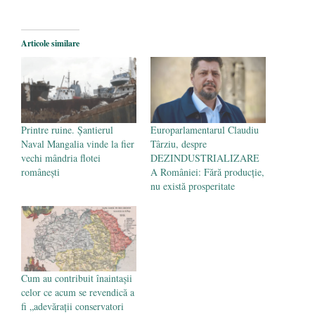
dintre cei mai bogaţi şi cei mai săraci
oameni ai planetei şi stânga planetară
- 28
Articole similare
ianuarie 2017
Trump a ajuns preşedinte pentru că i-aţi
tratat pe oameni ca pe gunoaie
- 23
ianuarie 2017
Printre ruine. Șantierul
Europarlamentarul Claudiu
Naval Mangalia vinde la fier
Târziu, despre
vechi mândria flotei
DEZINDUSTRIALIZARE
românești
A României: Fără producție,
nu există prosperitate
Cum au contribuit înaintașii
celor ce acum se revendică a
fi „adevărații conservatori