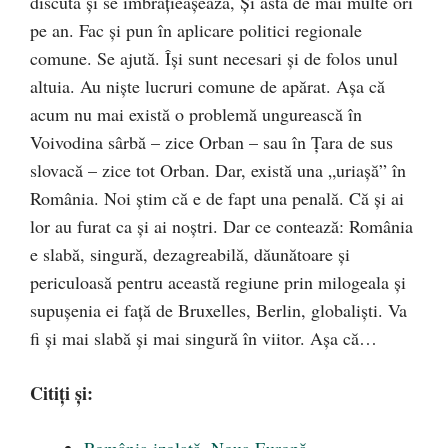
discută şi se îmbrăţieaşează, Şi asta de mai multe ori
pe an. Fac şi pun în aplicare politici regionale
comune. Se ajută. Îşi sunt necesari şi de folos unul
altuia. Au nişte lucruri comune de apărat. Aşa că
acum nu mai există o problemă ungurească în
Voivodina sârbă – zice Orban – sau în Ţara de sus
slovacă – zice tot Orban. Dar, există una „uriaşă” în
România. Noi ştim că e de fapt una penală. Că şi ai
lor au furat ca şi ai noştri. Dar ce contează: România
e slabă, singură, dezagreabilă, dăunătoare şi
periculoasă pentru această regiune prin milogeala şi
supuşenia ei faţă de Bruxelles, Berlin, globalişti. Va
fi şi mai slabă şi mai singură în viitor. Aşa că…
Citiți și: