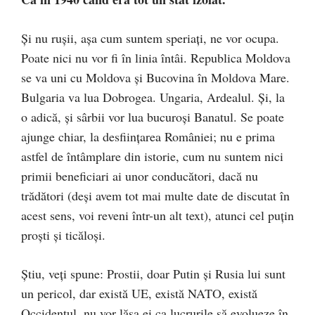
Şi nu ruşii, aşa cum suntem speriaţi, ne vor ocupa.
Poate nici nu vor fi în linia întâi. Republica Moldova
se va uni cu Moldova şi Bucovina în Moldova Mare.
Bulgaria va lua Dobrogea. Ungaria, Ardealul. Şi, la
o adică, şi sârbii vor lua bucuroşi Banatul. Se poate
ajunge chiar, la desfiinţarea României; nu e prima
astfel de întâmplare din istorie, cum nu suntem nici
primii beneficiari ai unor conducători, dacă nu
trădători (deşi avem tot mai multe date de discutat în
acest sens, voi reveni într-un alt text), atunci cel puţin
proşti şi ticăloşi.
Ştiu, veţi spune: Prostii, doar Putin şi Rusia lui sunt
un pericol, dar există UE, există NATO, există
Occidentul, nu vor lăsa ei ca lucrurile să evolueze în