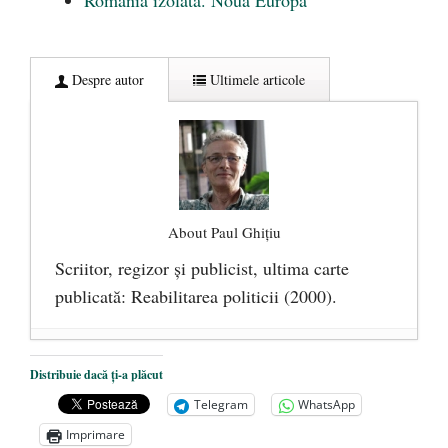
România izolată. Noua Europă
Despre autor
Ultimele articole
About Paul Ghițiu
Scriitor, regizor şi publicist, ultima carte
publicată: Reabilitarea politicii (2000).
De ce urăşte stânga banii lichizi. Războiul
Distribuie dacă ți-a plăcut
cu cash-ul, sau drumul spre sclavia totală
-
Telegram
WhatsApp
9 februarie 2017
Imprimare
Ce „nu trebuie să ştiţi” despre legătura