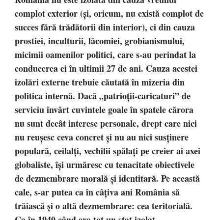
complot exterior (şi, oricum, nu există complot de
succes fără trădătorii din interior), ci din cauza
prostiei, inculturii, lăcomiei, grobianismului,
micimii oamenilor politici, care s-au perindat la
conducerea ei în ultimii 27 de ani. Cauza acestei
izolări externe trebuie căutată în mizeria din
politica internă. Dacă „patrioţii-caricaturi” de
serviciu învârt cuvintele goale în spatele cărora
nu sunt decât interese personale, drept care nici
nu reuşesc ceva concret şi nu au nici susţinere
populară, ceilalţi, vechilii spălaţi pe creier ai axei
globaliste, îşi urmăresc cu tenacitate obiectivele
de dezmembrare morală şi identitară. Pe această
cale, s-ar putea ca în câţiva ani România să
trăiască şi o altă dezmembrare: cea teritorială.
Ca în 1940 când era tot un stat izolat.