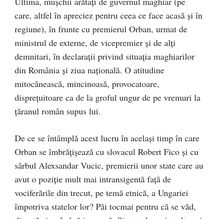
Ultima, muşchii arătaţi de guvernul maghiar (pe
care, altfel în apreciez pentru ceea ce face acasă şi în
regiune), în frunte cu premierul Orban, urmat de
ministrul de externe, de vicepremier şi de alţi
demnitari, în declaraţii privind situaţia maghiarilor
din România şi ziua naţională. O atitudine
mitocănească, mincinoasă, provocatoare,
dispreţuitoare ca de la groful ungur de pe vremuri la
ţăranul român supus lui.
De ce se întâmplă acest lucru în acelaşi timp în care
Orban se îmbrăţişează cu slovacul Robert Fico şi cu
sârbul Alexsandar Vucic, premierii unor state care au
avut o poziţie mult mai intransigentă faţă de
vociferările din trecut, pe temă etnică, a Ungariei
împotriva statelor lor? Păi tocmai pentru că se văd,