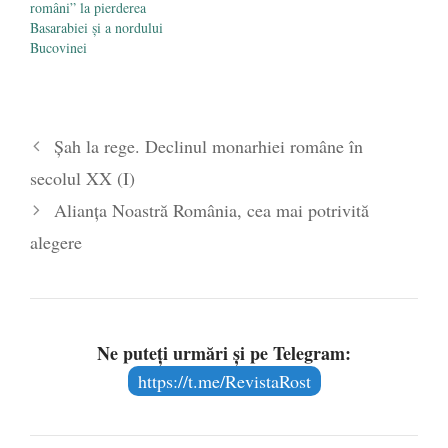
români” la pierderea
Basarabiei și a nordului
Bucovinei
Şah la rege. Declinul monarhiei române în
secolul XX (I)
Alianța Noastră România, cea mai potrivită
alegere
Ne puteți urmări și pe Telegram:
https://t.me/RevistaRost