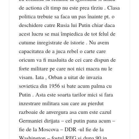
de actiona cît timp nu este prea tîrziu . Clasa
politica trebuie sa faca un pas înainte pt. o
deschidere catre Rusia lui Putin chiar daca
acest lucru se mai împiedica de tot felul de
cutume inregistrate de istorie . Nu avem
capacitatea de a juca rebel o carte care
oricum va fi masluita de cei care dispun de
forte militare pe care noi nici macra nu le
visam. Iata , Orban a uitat de invazia
sovietica din 1956 si bate acum palma cu
Putin . Asta este soarta tarilor mici si fara
inzestrare militara sau care au pierdut
razboaie de anvergura asa cum este cazul
Germaniei dirijata – cel putin pana acum –
fie de la Moscova – DDR -ul fie de la
Washington – fostul RFG si dupa 90 in