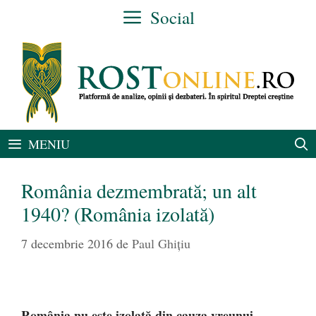
Sari
Social
la
conținut
MENIU
România dezmembrată; un alt
1940? (România izolată)
7 decembrie 2016
de
Paul Ghițiu
România nu este izolată din cauza vreunui