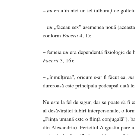
– nu
erau în nici un fel tulburaţi de golici
– nu
„făceau sex” asemenea nouă (aceasta „
conform
Facerii
4, 1);
– femeia
nu
era dependentă fiziologic de bă
Facerii
3, 16);
– „înmulţirea”, oricum s-ar fi făcut ea,
nu
dureroasă este principala pedeapsă dată fe
Nu este la fel de sigur, dar se poate să fi ex
al desăvîrşitei iubiri interpersonale, o fo
„Fiinţa umană este o fiinţă con­jugală”), ba
din Alexandria). Fericitul Au­gustin pare a