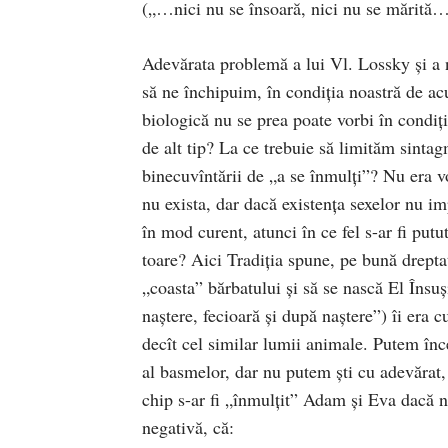
(„…nici nu se însoară, nici nu se mărită
Adevărata problemă a lui Vl. Lossky şi a no
să ne închipuim, în condiţia noastră de acu
biologică nu se prea poate vorbi în condiţia
de alt tip? La ce trebuie să limităm sinta
binecuvîntării de „a se înmulţi”? Nu era v
nu exista, dar dacă exis­tenţa sexelor nu 
în mod curent, atunci în ce fel s-ar fi putu
toa­­re? Aici Tradi­ţia spune, pe bună drept
„coasta” bărbatului şi să se nască El Însuş
naştere, fecioară şi după naşte­re”) îi era 
decît cel similar lumii animale. Putem încer
al basmelor, dar nu putem şti cu adevărat, p
chip s-ar fi „înmulţit” Adam şi Eva dacă nu
negativă, că: