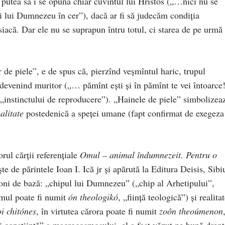
ar putea să i se opună chiar cuvîntul lui Hris­tos („…nici nu se
rii lui Dumnezeu în cer”), dacă ar fi să jude­căm condiţia
siacă. Dar ele nu se suprapun întru totul, ci sta­rea de pe urmă
 de pie­le”, e de spus că, pierzînd veş­­mîntul haric, trupul
e, devenind muritor („… pă­mînt eşti şi în pă­mînt te vei întoarce
al „instinctului de repro­ducere”). „Hainele de piele” simbolizea
alitate
postedenică a speţei umane (fapt confirmat de exegeza
rul cărții referențiale
Omul – animal îndumnezeit. Pentru o
e de părintele Ioan I. Ică jr și apărută la Editura Deisis, Sibi
loni de bază: „chipul lui Dumnezeu” („chip al Arhe­tipului”,
omul poate fi numit
ón theologikó
, „fiinţă teologică”) şi realita
i chitónes
, în virtutea cărora poate fi numit
zoôn theoúmenon
i conştiinţă” a macro­cosmosului, el a fost văzut pe bună drept