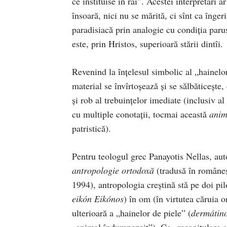
ce instituise în rai”. Acestei interpretări 
însoară, nici nu se mărită, ci sînt ca înge
paradisiacă prin analogie cu con­diţia paru
este, prin Hristos, superioară stării dintîi.
Revenind la înţelesul simbolic al „hai­­nelor
material se învîr­toşează şi se săl­­băticeşt
şi rob al tre­buinţelor ime­diate (inclusiv 
cu multiple conotaţii, tocmai această
anim
patristică).
Pentru teologul grec Panayotis Nellas, auto
antropologie ortodoxă
(tradusă în româneșt
1994), antropologia creştină stă pe doi pi
eikón Eikónos
) în om (în virtutea căruia 
ulterioară a „hainelor de piele” (
dermátino
„animal în­dum­nezeit”). Ca „recapitulare ş