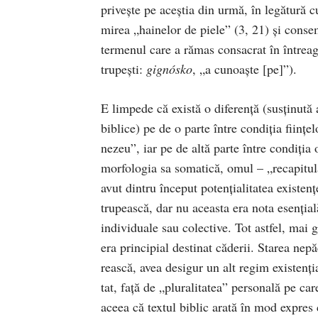
priveşte pe aceştia din urmă, în legătură cu
mirea „hainelor de piele” (3, 21) şi consemn
termenul care a rămas consacrat în întrea
trupeşti:
gignósko
, „a cunoaşte [pe]”).
E limpede că există o diferenţă (susţinută at
biblice) pe de o parte între condiţia fiinţ
nezeu”, iar pe de altă parte între condiţia
morfologia sa somatică, omul – „recapitula
avut dintru început poten­ţialitatea existenţ
trupească, dar nu aceasta era nota esenţială 
individuale sau colective. Tot astfel, mai g
era principial destinat căderii. Starea nep
rească, avea desigur un alt regim existenţi
tat, faţă de „pluralitatea” perso­nală pe car
aceea că textul biblic arată în mod expre