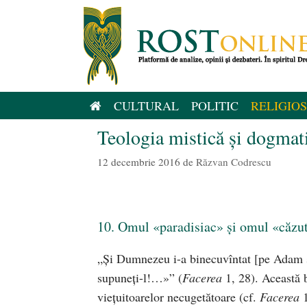
Sari
la
conținut
CULTURAL
POLITIC
RELIGIOS
Teologia mistică și dogmat
12 decembrie 2016
de
Răzvan Codrescu
10. Omul «paradisiac» și omul «căzu
„Şi Dumnezeu i-a binecuvîntat [pe Adam şi 
supuneţi-l!…»” (
Facerea
1, 28). Aceas­tă 
vieţuitoarelor necugetătoare (cf.
Fa­cerea
1