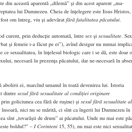
e din această aparentă „dilemă” şi din acest aparent „ma­
reptatea lui Dumnezeu. Cheia de înţelegere es­te Iisus Hristos,
fost om întreg, viu şi ade­vărat
fără fatalitatea păcatului
.
mod curent, prin deducţie automată, între
sex
şi
sexualitate
. Sex
ărbat şi femeie i-a făcut pe ei”), avînd de­sigur nu numai implica
me ce sexualitatea, în înţelesul biologic care i se dă, este doar 
sexului, necesară în prezenţa păcatului, dar ne-necesară în abse
tă abo­lirii ei, marcînd umanul în toată devenirea lui. Istoria
t din­tre
sexul fără sexualitate al condiţiei originare
”, prin goli­ciunea cea fără de ruşine) şi
sexul fără sexualitate al
 însoară, nici nu se mărită, ci sînt ca îngerii lui Dumnezeu în
atea sînt „to­varăşii de drum” ai păcatului. Unde nu mai este pă
este bol­dul?” –
I Corinteni
15, 55), nu mai este nici sexuali­ta