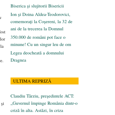
Biserica și slujitorii Bisericii
Ion și Doina Aldea-Teodorovici,
a
comemorați la Coșereni, la 32 de
ani de la trecerea la Domnul
fost
350.000 de români pot face o
lor
minune! Cu un singur leu de om
 la
Legea deocheată a domnului
Dragnea
re.
ULTIMA REPRIZĂ
Claudiu Târziu, președintele ACT:
„Guvernul împinge România dintr-o
 şi
criză în alta. Astăzi, în criza