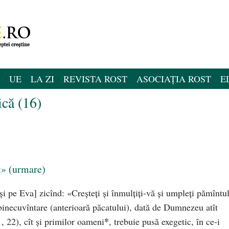
UE
LA ZI
REVISTA ROST
ASOCIAȚIA ROST
E
ică (16)
t» (urmare)
pe Eva] zicînd: «Creş­­teţi şi înmulţiţi-vă şi umpleţi pămîntul
binecuvîntare (anterioară păcatului), dată de Dum­ne­­zeu atît
*
, 22), cît şi primilor oameni
, trebuie pusă exegetic, în ce-i