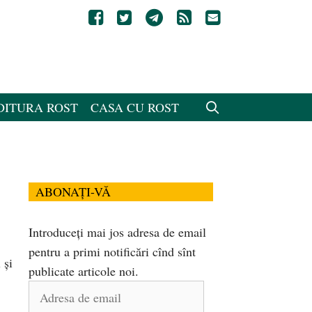
DITURA ROST
CASA CU ROST
ABONAȚI-VĂ
Introduceți mai jos adresa de email
pentru a primi notificări cînd sînt
 şi
publicate articole noi.
Adresa
de