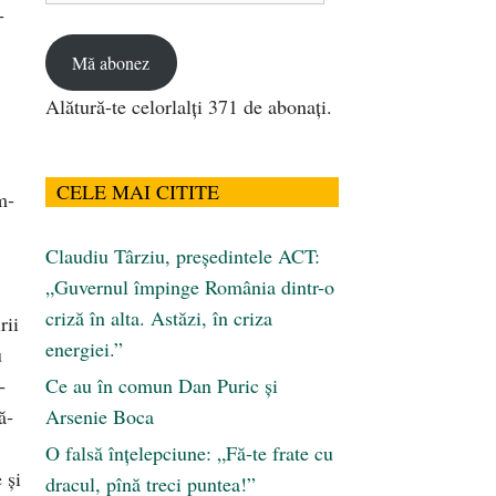
­
email
Mă abonez
Alătură-te celorlalți 371 de abonați.
CELE MAI CITITE
m­
Claudiu Târziu, președintele ACT:
„Guvernul împinge România dintr-o
criză în alta. Astăzi, în criza
rii
energiei.”
u
­
Ce au în comun Dan Puric şi
ă­
Arsenie Boca
O falsă înțelepciune: „Fă-te frate cu
 şi
dracul, pînă treci puntea!”