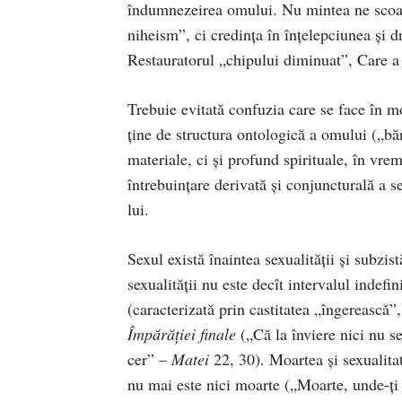
îndumnezeirea omului. Nu mintea ne scoat
niheism”, ci credinţa în înţelepciunea şi d
Res­tauratorul „chipului diminuat”, Care a 
Trebuie evitată confuzia care se fa­ce în 
ţine de structura ontologică a o­mu­­lui („b
materiale, ci şi profund spi­rituale, în vre
întrebuinţare derivată şi con­juncturală a 
lui.
Sexul există înaintea sexu­alităţii şi subzis
sexualităţii nu este decît intervalul indefini
(caracterizată prin castitatea „în­ge­­rească
Împărăţiei finale
(„Că la înviere nici nu se
cer” –
Matei
22, 30). Moartea şi se­xu­a­lit
nu mai este nici moarte („Moarte, unde-ţi 