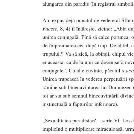
alun­garea din paradis (în regi­strul simbol
Am expus deja punctul de vedere al Sfîn­tu
Facere
, 8, 4) îl întăreşte, zicînd: „Abia d
unirea conjugală. Pînă să cal­­ce porunca, oa
de împreunarea cea după trup. De altfel, cu
tru­pului?! Va să zi­că, la obîrşii, chipul vie
ei aceasta, ca de la unii ce deve­niseră ne­vre
con­­ju­gale”. Cu alte cuvinte, păcatul
a act
Unirea trupească în vederea perpetuării spec
rămîne sub binecuvîntarea lui Dumnezeu (ch
tot ar sta sub semnul binecuvîntării divine,
instinctuală a făpturilor inferioare).
„Sexualitatea paradisiacă – scrie Vl. Lossky –
implicînd o multiplicare miraculoasă, urmîn