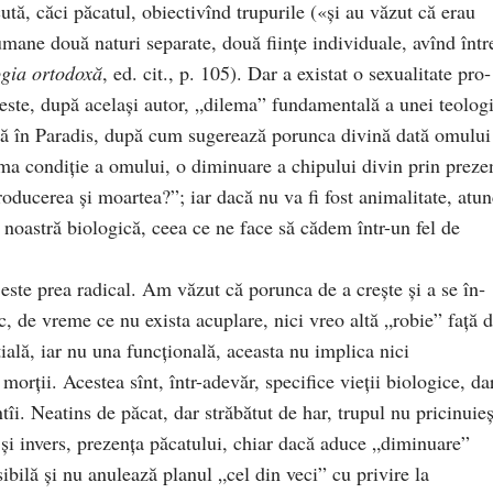
ă, că­ci păcatul, obiectivînd trupurile («şi au văzut că erau
mane două naturi separate, două fiinţe individuale, avînd într
ogia ortodoxă
, ed. cit., p. 105). Dar a existat o sexualitate pro­
este, după acelaşi autor, „dilema” fundamentală a unei teologi
ică în Para­dis, după cum sugerează porunca divină dată omului
ma con­diţie a omului, o diminuare a chipului divin prin pre­ze
o­du­cerea şi moartea?”; iar dacă nu va fi fost animalitate, atun
 noas­tră biologică, ceea ce ne face să cădem într-un fel de
este prea radical. Am văzut că porunca de a creşte şi a se în­
c, de vreme ce nu exista acuplare, nici vreo altă „robie” faţă 
ială, iar nu una funcţională, aceasta nu implica nici
orţii. Acestea sînt, într-adevăr, specifice vieţii biologice, da
îi. Neatins de păcat, dar străbătut de har, tru­pul nu pricinuie
; şi invers, prezenţa păcatului, chiar dacă aduce „diminuare”
­sibilă şi nu anulează planul „cel din veci” cu pri­vire la