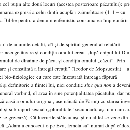
 cel puţin alte două locuri (acestea post­erioare păcatului): pri
area expresă a ce­lei dintîi acuplări zămis­li­toare (4, 1 – cu
ga Biblie pentru a denumi eufemistic consumarea împreunării
ît de anumite detalii, cît şi de spiritul general al relatării
elor necuge­tătoare şi condiţia omului creat „după chipul lui Du
 omului de dinainte de păcat şi condiţia omului „căzut”. Prin
re şi conştiinţă a întregii creaţii” (Teodor de Mopsuestia) – a
ei bio-fiziologice cu care este înze­stra­tă întreaga făptură
şi defini­torie a fiinţei lui, nici condiţie
sine qua non
a deveni
eneral vorbind, el avea în sine poten­ţia­litatea păcatului, dar n
ăcătoasă a omu­lui originar, asemănată de Părinţi cu starea înge
al şi sub ra­port sexual („pluralitate” secun­dară, aşa cum am ar
e se gre­fea­ză). Că lucrurile stăteau aşa şi nu altfel se vede din
s că „Adam a cunoscut-o pe Eva, femeia sa” numai după cădere