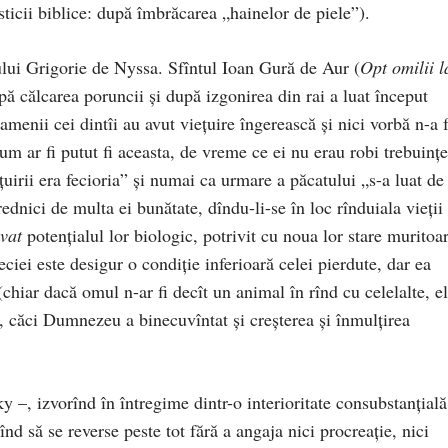
isticii bibli­ce: după îmbrăcarea „hainelor de piele”).
lui Grigorie de Nys­sa. Sfîntul Ioan Gură de Aur (
Opt omilii l
upă călcarea poruncii şi du­pă izgonirea din rai a luat început
­menii cei dintîi au avut vie­ţuire îngerească şi nici vor­bă n-a 
m ar fi putut fi aceasta, de vre­me ce ei nu erau robi tre­buinţe
­­ţuirii era fe­cio­ria” şi numai ca urmare a pă­catului „s-a luat de
dnici de multa ei bu­nă­tate, dîndu-li-se în loc rîn­­­­duiala vieţii
ivat
potenţialul lor biologic, potrivit cu noua lor stare muritoa
iei este desigur o condiţie inferioară celei pierdu­te, dar ea
iar dacă omul n-ar fi decît un animal în rînd cu celelalte, el
 căci Dumnezeu a bine­­­cuvîntat şi creşterea şi înmulţirea
, iz­­vo­rînd în întregime dintr-o interi­ori­tate consubstan­ţială
d să se reverse peste tot fără a angaja nici procreaţie, nici