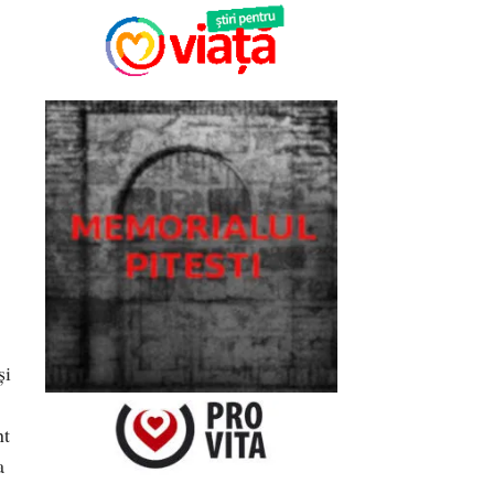
şi
nt
a