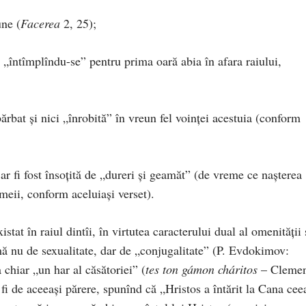
une (
Fa­cerea
2, 25);
în­tîm­plîndu-se” pentru prima oară abia în afara raiului,
r­bat şi nici „înrobită” în vreun fel voinţei acestuia (conform
ar fi fost însoţită de „dureri şi geamăt” (de vreme ce naş­terea
meii, conform aceluiaşi verset).
istat în raiul dintîi, în virtutea caracterului dual al omenită­ţii 
rmă nu de sexualitate, dar de „conjugalitate” (P. Evdokimov:
 chiar „un har al căsătoriei” (
tes ton gámon cháritos
– Cleme
 fi de aceeaşi părere, spunînd că „Hristos a întărit la Cana cee