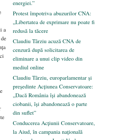
energiei.”
e
Protest împotriva abuzurilor CNA:
„Libertatea de exprimare nu poate fi
i a
redusă la tăcere
 de
Claudiu Târziu acuză CNA de
nţa
cenzură după solicitarea de
ci
eliminare a unui clip video din
mediul online
Claudiu Târziu, europarlamentar și
președinte Acțiunea Conservatoare:
de
„Dacă România își abandonează
ciobanii, își abandonează o parte
r
din suflet”
şte
Conducerea Acțiunii Conservatoare,
la Aiud, în campania națională