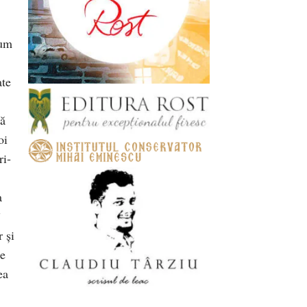
cum
ate
că
oi
ri­
a
”
r şi
ce
ea