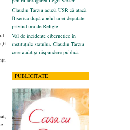
pentru abrogarea Legii Vexler
Claudiu Târziu acuză USR că atacă
Biserica după apelul unei deputate
privind ora de Religie
ul
Val de incidente cibernetice în
ţii
instituțiile statului. Claudiu Târziu
o
cere audit și răspundere publică
nţa
PUBLICITATE
cat,
te