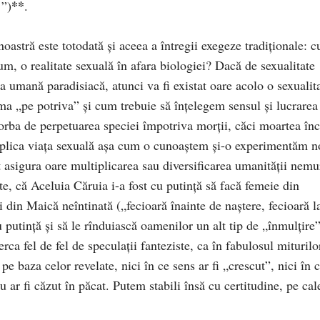
**
…”)
.
astră es­te totodată şi aceea a întregii exegeze tradiţionale: 
m, o realitate se­xuală în afara biologiei? Dacă de sexuali­tate
 uma­nă paradisiacă, atunci va fi existat oare acolo o sexua­lit
gma „pe potriva” şi cum trebuie să înţelegem sensul şi lucrarea
orba de per­pe­tuarea speciei împotriva morţii, căci moartea în
implica viaţa sexuală aşa cum o cunoaştem şi-o experimentăm n
t asigura oare multipli­ca­rea sau diversificarea umanităţii nemu­
ate, că Ace­luia Căruia i-a fost cu putinţă să facă femeie din
i din Maică neîntinată („fecioară înainte de naştere, fecioară l
cu putinţă şi să le rînduiască oame­nilor un alt tip de „înmulţire
ca fel de fel de speculaţii fanteziste, ca în fabulosul miturilo
e baza celor revelate, nici în ce sens ar fi „crescut”, nici în 
 ar fi căzut în păcat. Putem stabili însă cu cer­titudine, pe cal