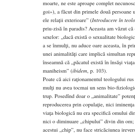
moarte, ne este aproape complet necunoscut
goi»), a făcut din primele două persoane u
ele relaţii exterioare” (
Introducere
în
teol
priu-zisă în paradis? Aceasta am văzut că 
sexelor: „dacă există o sexualitate biolog
a se înmulţi, nu aduce oare aceasta, în pri
unei animalităţi care implică simultan repr
înseamnă că „păcatul există în însăşi viaţa
maniheism” (
ibidem
, p. 103).
Poate că aici raţionamentul teologului rus 
mulţi nu avea tocmai un sens bio-fiziologi
trup. Posedînd doar o „animalitate” potenţ
reproducerea prin copulaţie, nici iminenţa m
viaţa biologică nu era specifică omului dint
nici o diminu­a­re „chipului” divin din om
acestui „chip”, nu face stricăciunea ire­ver­