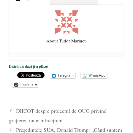
About Tudor Marincu
De ce propaganda LGBT nu-și are locul în
Distribuie dacă ți-a plăcut
unitățile de învățământ
- 17 iunie 2020
Telegram
WhatsApp
Anarhia din SUA e opera stângii radicale
-
Imprimare
2 iunie 2020
Pe zi ce trece mă conving că mass media
are prea puțin a face cu informarea
- 30
DIICOT despre proiectul de OUG privind
mai 2020
grațierea unor infracțiuni
Președintele SUA, Donald Trump: „Când suntem