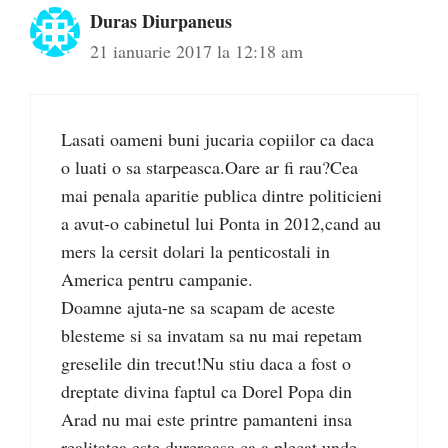
Duras Diurpaneus
21 ianuarie 2017 la 12:18 am
Lasati oameni buni jucaria copiilor ca daca
o luati o sa starpeasca.Oare ar fi rau?Cea
mai penala aparitie publica dintre politicieni
a avut-o cabinetul lui Ponta in 2012,cand au
mers la cersit dolari la penticostali in
America pentru campanie.
Doamne ajuta-ne sa scapam de aceste
blesteme si sa invatam sa nu mai repetam
greselile din trecut!Nu stiu daca a fost o
dreptate divina faptul ca Dorel Popa din
Arad nu mai este printre pamanteni insa
realitatea este dureroasa ca a plecat unde….,