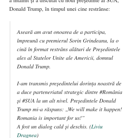
a întâlnit și a discutat cu noul președinte al SUA,
Donald Trump, în timpul unei cine restrânse:
Aseară am avut onoarea de a participa,
împreună cu premierul Sorin Grindeanu, la o
cină în format restrâns alături de Președintele
ales al Statelor Unite ale Americii, domnul
Donald Trump.
I-am transmis președintelui dorința noastră de
a duce parteneriatul strategic dintre #România
și #SUA la un alt nivel. Președintele Donald
Trump mi-a răspuns: „We will make it happen!
Romania is important for us!”
A fost un dialog cald și deschis. (
Liviu
Dragnea
)