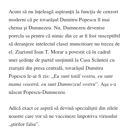
Acum să nu înțeleagă aspiranții la funcția de cenzori
moderni că pe tovarășul Dumitru Popescu îl mai
chema și Dumnezeu. Nu, Dumnezeu devenise
porecla sa pentru că nimic din ce ar fi fost susceptibil
să deranjeze intelectul clasei muncitoare nu trecea de
el. Ziaristul Ioan T. Morar a povestit că în cadrul
unei ședințe de partid susținută la Casa Scânteii cu
ziariștii din presa centrală, tovarășul Dumitru
Popescu le-ar fi zis: „
Eu sunt tatăl vostru, eu sunt
mama voastră, eu sunt Dumnezeul vostru
”. Așa s-a
născut Popescu-Dumnezeu.
Adică exact ce aspiră să devină specialiștii din zilele
noastre care vor să ne vaccineze împotriva virusului
„știrilor false”.