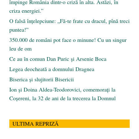
împinge România dintr-o criză în alta. Astăzi, în
criza energiei.”
O falsă înțelepciune: „Fă-te frate cu dracul, pînă treci
puntea!”
350.000 de români pot face o minune! Cu un singur
leu de om
Ce au în comun Dan Puric şi Arsenie Boca
Legea deocheată a domnului Dragnea
Biserica și slujitorii Bisericii
Ion și Doina Aldea-Teodorovici, comemorați la
Coșereni, la 32 de ani de la trecerea la Domnul
ULTIMA REPRIZĂ