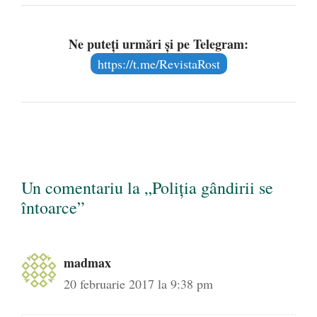
Ne puteți urmări și pe Telegram:
https://t.me/RevistaRost
Un comentariu la „Poliția gândirii se
întoarce”
madmax
20 februarie 2017 la 9:38 pm