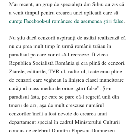
Mai recent, un grup de specialiști din Sibiu au zis că
a venit timpul pentru crearea unei aplicații care să
curețe Facebook-ul românesc de asemenea știri false
.
Nu știu dacă cenzorii aspiranți de astăzi realizează că
nu cu prea mult timp în urmă românii trăiau în
paradisul pe care vor ei să-l recreeze. Îi zicea
Republica Socialistă România și era plină de cenzori.
Ziarele, editurile, TVR-ul, radio-ul, toate erau pline
de cenzori care vegheau la liniștea clasei muncitoare
curățind mass media de orice „știri false”. Și-n
paradisul ăsta, pe care se pare că-l regretă unii din
tinerii de azi, așa de mult crescuse numărul
cenzorilor încât a fost nevoie de crearea unui
departament special în cadrul Ministerului Culturii
condus de celebrul Dumitru Popescu-Dumnezeu.