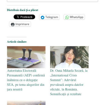
De ce propaganda LGBT nu-și are locul în
Distribuie dacă ți-a plăcut
unitățile de învățământ
- 17 iunie 2020
Telegram
WhatsApp
Anarhia din SUA e opera stângii radicale
-
Imprimare
2 iunie 2020
Pe zi ce trece mă conving că mass media
are prea puțin a face cu informarea
- 30
Articole similare
mai 2020
Autoritatea Electorală
Dr. Oana Mihaela Secară, la
Permanentă (AEP) confirmă
„International Crisis
înâlnirea cu o delegație
Summit”: Adevărul
SUA, pe tema alegerilor din
prevalează asupra datelor
țara noastră
oficiale, în România.
Semnificații și rezultate