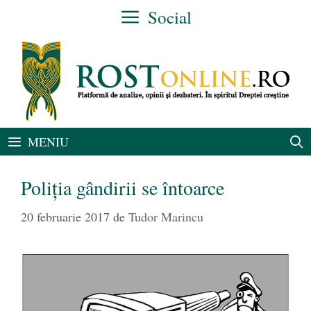
Sari
Social
la
conținut
MENIU
Poliția gândirii se întoarce
20 februarie 2017
de
Tudor Marincu