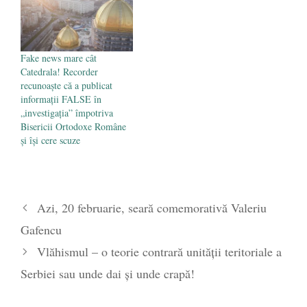
Fake news mare cât
Catedrala! Recorder
recunoaște că a publicat
informații FALSE în
„investigația” împotriva
Bisericii Ortodoxe Române
și își cere scuze
Azi, 20 februarie, seară comemorativă Valeriu
Gafencu
Vlăhismul – o teorie contrară unității teritoriale a
Serbiei sau unde dai și unde crapă!