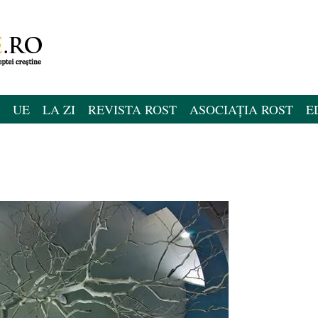
UE
LA ZI
REVISTA ROST
ASOCIAȚIA ROST
E