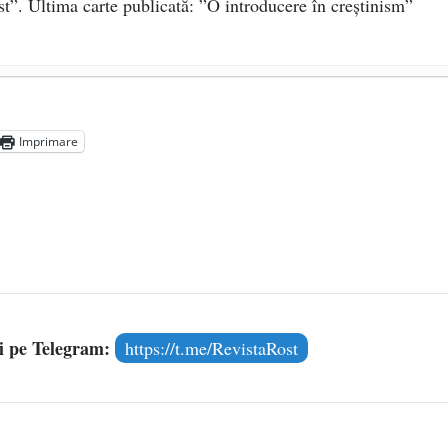
st”. Ultima carte publicată: ”O introducere în creștinism”
RU VEȘNICĂ POMENIRE
- 17 martie 2021
Imprimare
2-1975)
- 25 octombrie 2019
și pe Telegram:
https://t.me/RevistaRost