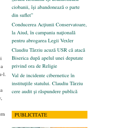
ciobanii, își abandonează o parte
din suflet”
Conducerea Acțiunii Conservatoare,
la Aiud, în campania națională
pentru abrogarea Legii Vexler
Claudiu Târziu acuză USR că atacă
Biserica după apelul unei deputate
i
privind ora de Religie
 a
-l.
Val de incidente cibernetice în
instituțiile statului. Claudiu Târziu
-a
cere audit și răspundere publică
y,
ern
PUBLICITATE