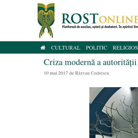
Sari
la
conținut
CULTURAL
POLITIC
RELIGIOS
Criza modernă a autorității
10 mai 2017
de
Răzvan Codrescu