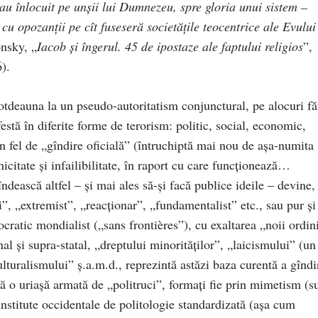
-au înlocuit pe unşii lui Dumnezeu, spre gloria unui sistem –
 cu opozanţii pe cît fuseseră societăţile teocentrice ale Evului
nsky, „
Iacob şi îngerul. 45 de ipostaze ale faptului religios
”,
).
ntotdeauna la un pseudo-autoritatism conjunctural, pe alocuri fă
stă în diferite forme de terorism: politic, social, economic,
un fel de „gîndire oficială” (întruchiptă mai nou de așa-numita
nicitate şi infailibilitate, în raport cu care funcţionează…
ndească altfel – şi mai ales să-şi facă publice ideile – devine,
, „extremist”, „reacţionar”, „fundamentalist” etc., sau pur și
cratic mondialist („sans frontières”), cu exaltarea „noii ordin
 şi supra-statal, „dreptului minorităţilor”, „laicismului” (un 
ulturalismului” ş.a.m.d., reprezintă astăzi baza curentă a gîndi
ză o uriaşă armată de „politruci”, formaţi fie prin mimetism (s
institute occidentale de politologie standardizată (aşa cum