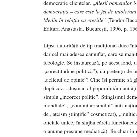
democratic clientelar. „
Aleşii oamenilor i
democraţia – care este la fel de intolerant
Mediu în relaţia cu ereziile
” (Teodor Baco
Editura Anastasia, Bucureşti, 1996, p. 156
Lipsa autorităţii de tip tradiţional duce î
dar cel mai adesea camuflat, care se manife
ideologic. Se instaurează, pe acest fond, 
„corectitudine politică”), cu pretenţii de u
„delictul de opinie”! Cine îşi permite să gî
după caz, „duşman al poporului/umanităţii”
simplu „incorect politic”. Stîngismul demo
mondiale”, „comunitarismului” anti-naţional
de „ateism ştiinţific” cosmetizat), „multic
oficiale unice, în slujba căreia funcţionea
o anume presiune mediatică), fie chiar în 