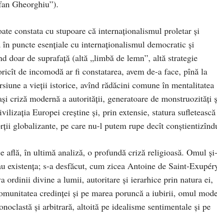
fan Gheorghiu”).
oate constata cu stupoare că internaţionalismul proletar şi
 în puncte esenţiale cu internaţionalismul democratic şi
d doar de suprafaţă (altă „limbă de lemn”, altă strategie
oricît de incomodă ar fi constatarea, avem de-a face, pînă la
iune a vieţii istorice, avînd rădăcini comune în mentalitatea
eaşi criză modernă a autorităţii, generatoare de monstruozităţi ş
ivilizaţia Europei creştine şi, prin extensie, statura sufletească
ii globalizante, pe care nu-l putem rupe decît conştientizîndu
se află, în ultimă analiză, o profundă criză religioasă. Omul şi
eau existenţa; s-a desfăcut, cum zicea Antoine de Saint-Exupér
 ordinii divine a lumii, autoritare şi ierarhice prin natura ei,
comunitatea credinţei şi pe marea poruncă a iubirii, omul mod
noclastă şi arbitrară, altoită pe idealisme sentimentale şi pe