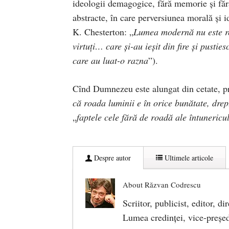
ideologii demagogice, fără memorie şi fără 
abstracte, în care perversiunea morală și 
K. Chesterton: „
Lumea modernă nu este rea
virtuţi… care şi-au ieşit din fire şi pust
care au luat-o razna
”).
Cînd Dumnezeu este alungat din cetate, prin
că roada luminii e în orice bunătate, drep
„
faptele cele fără de roadă ale întunericu
Despre autor
Ultimele articole
About Răzvan Codrescu
Scriitor, publicist, editor, di
Lumea credinţei, vice-preşedin