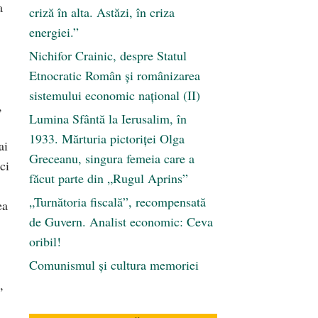
a
criză în alta. Astăzi, în criza
energiei.”
Nichifor Crainic, despre Statul
Etnocratic Român şi românizarea
sistemului economic naţional (II)
,
Lumina Sfântă la Ierusalim, în
1933. Mărturia pictoriței Olga
ai
Greceanu, singura femeia care a
ci
făcut parte din „Rugul Aprins”
„Turnătoria fiscală”, recompensată
ea
de Guvern. Analist economic: Ceva
oribil!
Comunismul şi cultura memoriei
,