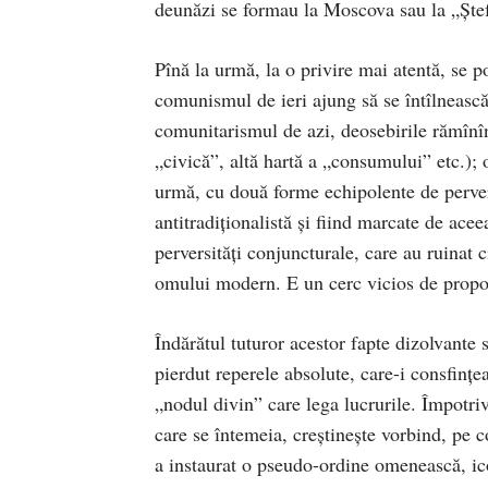
deunăzi se formau la Moscova sau la „Şte
Pînă la urmă, la o privire mai atentă, se p
comunismul de ieri ajung să se întîlnească
comunitarismul de azi, deosebirile rămînîn
„civică”, altă hartă a „consumului” etc.); 
urmă, cu două forme echipolente de pervers
antitradiţionalistă şi fiind marcate de ace
perversităţi conjuncturale, care au ruinat c
omului modern. E un cerc vicios de proporţ
Îndărătul tuturor acestor fapte dizolvante 
pierdut reperele absolute, care-i consfinţ
„nodul divin” care lega lucrurile. Împotriva
care se întemeia, creştineşte vorbind, pe 
a instaurat o pseudo-ordine omenească, ico