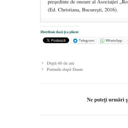
preşedinte de onoare al Asociaţiei „Ro
(Ed. Christiana, Bucureşti, 2016).
DANA KONYA-PETRIȘOR, ÎNT
Distribuie dacă ți-a plăcut
ÎNĂLȚATU-S-A!
- 28 mai 2020
Telegram
WhatsApp
Sic credo – Francisco Franco (189
După 40 de ani
Patimile după Dante
Ne puteți urmări 