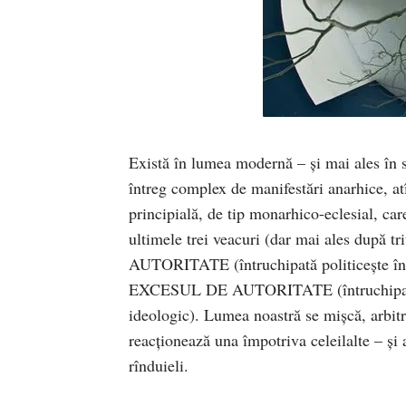
Există în lumea modernă – şi mai ales în s
întreg complex de manifestări anarhice, at
principială, de tip monarhico-eclesial, care 
ultimele trei veacuri (dar mai ales după t
AUTORITATE (întruchipată politiceşte în st
EXCESUL DE AUTORITATE (întruchipat polit
ideologic). Lumea noastră se mişcă, arbitra
reacţionează una împotriva celeilalte – şi
rînduieli.