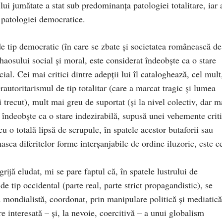
ui jumătate a stat sub predominanţa patologiei totalitare, iar 
 patologiei democratice.
e tip democratic (în care se zbate şi societatea românească de
haosului social şi moral, este considerat îndeobşte ca o stare
cial. Cei mai critici dintre adepţii lui îl cataloghează, cel mult
rautoritarismul de tip totalitar (care a marcat tragic şi lumea
trecut), mult mai greu de suportat (și la nivel colectiv, dar m
at îndeobşte ca o stare indezirabilă, supusă unei vehemente criti
u o totală lipsă de scrupule, în spatele acestor butaforii sau
asca diferitelor forme interșanjabile de ordine iluzorie, este c
ijă eludat, mi se pare faptul că, în spatele lustrului de
de tip occidental (parte real, parte strict propagandistic), se
ă mondialistă, coordonat, prin manipulare politică și mediatică
 interesată – și, la nevoie, coercitivă – a unui globalism