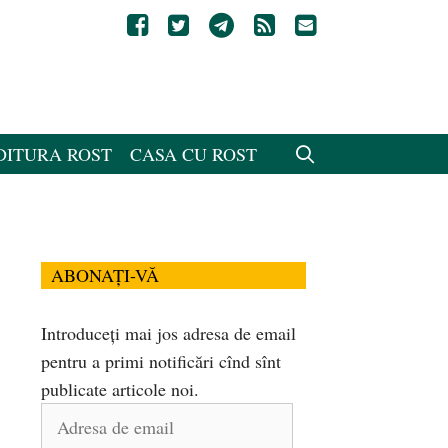
DITURA ROST
CASA CU ROST
ABONAȚI-VĂ
Introduceți mai jos adresa de email
pentru a primi notificări cînd sînt
publicate articole noi.
Adresa
de