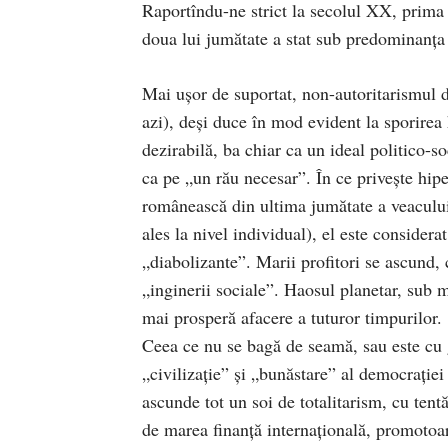
Raportîndu-ne strict la secolul XX, prima l
doua lui jumătate a stat sub predominanţa
Mai uşor de suportat, non-autoritarismul d
azi), deşi duce în mod evident la sporirea 
dezirabilă, ba chiar ca un ideal politico-so
ca pe „un rău necesar”. În ce priveşte hipe
românească din ultima jumătate a veacului 
ales la nivel individual), el este consider
„diabolizante”. Marii profitori se ascund, c
„inginerii sociale”. Haosul planetar, sub m
mai prosperă afacere a tuturor timpurilor.
Ceea ce nu se bagă de seamă, sau este cu gr
„civilizaţie” şi „bunăstare” al democraţiei 
ascunde tot un soi de totalitarism, cu tent
de marea finanţă internaţională, promotoare