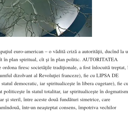
paţiul euro-american – o vădită criză a autorităţii, ducînd la 
ît în plan spiritual, cît şi în plan politic. AUTORITATEA
ordona firesc societăţile tradiţionale, a fost înlocuită treptat, 
riumful dizolvant al Revoluţiei franceze), fie cu LIPSA DE
atul democratic, iar spiritualiceşte în libera cugetare), fie c
iceşte în statul totalitar, iar spiritualiceşte în dogmatism
r şi steril, între aceste două fundături simetrice, care
 amîndouă, într-un neaşteptat consens, împotriva vechilor