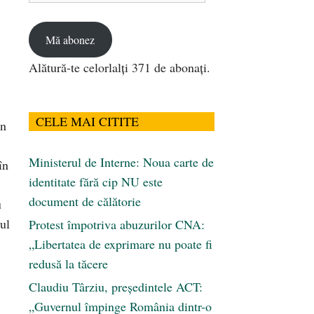
email
Mă abonez
Alătură-te celorlalți 371 de abonați.
CELE MAI CITITE
un
Ministerul de Interne: Noua carte de
în
identitate fără cip NU este
document de călătorie
u
ul
Protest împotriva abuzurilor CNA:
„Libertatea de exprimare nu poate fi
redusă la tăcere
Claudiu Târziu, președintele ACT:
„Guvernul împinge România dintr-o