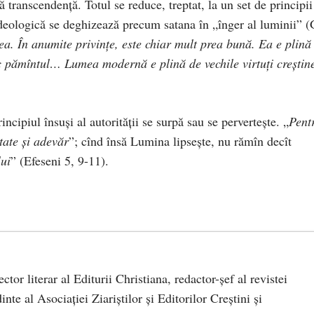
transcendenţă. Totul se reduce, treptat, la un set de principii
ideologică se deghizează precum satana în „înger al luminii” (
. În anumite privinţe, este chiar mult prea bună. Ea e plină
iesc pămîntul… Lumea modernă e plină de vechile virtuţi creştin
cipiul însuşi al autorităţii se surpă sau se perverteşte. „
Pent
tate şi adevăr
”; cînd însă Lumina lipseşte, nu rămîn decît
lui
” (Efeseni 5, 9-11).
rector literar al Editurii Christiana, redactor-şef al revistei
te al Asociaţiei Ziariştilor şi Editorilor Creştini şi