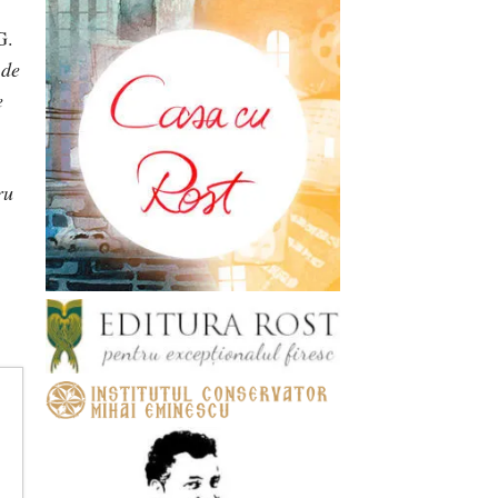
G.
 de
e
ru