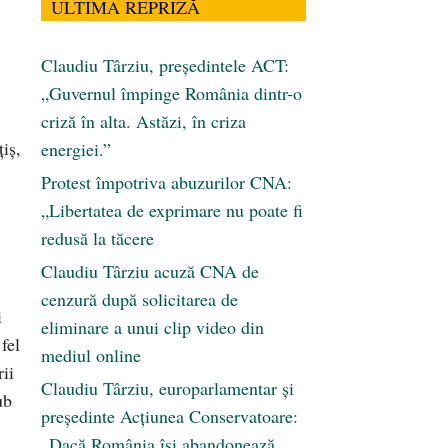
ULTIMA REPRIZĂ
Claudiu Târziu, președintele ACT:
„Guvernul împinge România dintr-o
criză în alta. Astăzi, în criza
ţiş,
energiei.”
Protest împotriva abuzurilor CNA:
„Libertatea de exprimare nu poate fi
redusă la tăcere
Claudiu Târziu acuză CNA de
cenzură după solicitarea de
i
eliminare a unui clip video din
fel
mediul online
rii
Claudiu Târziu, europarlamentar și
ub
președinte Acțiunea Conservatoare:
„Dacă România își abandonează