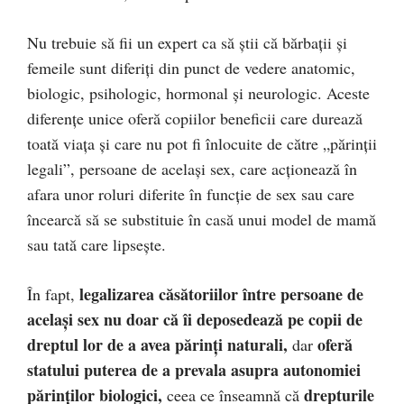
Nu trebuie să fii un expert ca să știi că bărbații și
femeile sunt diferiți din punct de vedere anatomic,
biologic, psihologic, hormonal și neurologic. Aceste
diferențe unice oferă copiilor beneficii care durează
toată viața și care nu pot fi înlocuite de către „părinții
legali”, persoane de același sex, care acționează în
afara unor roluri diferite în funcție de sex sau care
încearcă să se substituie în casă unui model de mamă
sau tată care lipsește.
legalizarea căsătoriilor între persoane de
În fapt,
același sex nu doar că îi deposedează pe copii de
dreptul lor de a avea părinți naturali,
oferă
dar
statului puterea de a prevala asupra autonomiei
părinților biologici,
drepturile
ceea ce înseamnă că