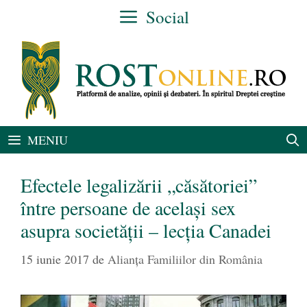
Sari
Social
la
conținut
MENIU
Efectele legalizării „căsătoriei”
între persoane de același sex
asupra societății – lecția Canadei
15 iunie 2017
de
Alianţa Familiilor din România