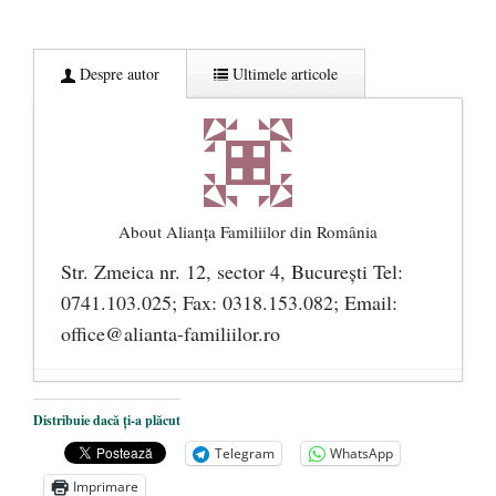
Despre autor
Ultimele articole
About Alianţa Familiilor din România
Str. Zmeica nr. 12, sector 4, București Tel:
0741.103.025; Fax: 0318.153.082; Email:
office@alianta-familiilor.ro
Cioloș, Cîțu și Iohannis încearcă să pună
Distribuie dacă ți-a plăcut
România sub steagul curcubeului
- 1 iulie
Telegram
WhatsApp
2021
Imprimare