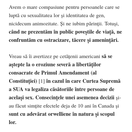
Avem o mare compasiune pentru persoanele care se
luptă cu sexualitatea lor și identitatea de gen,
nicidecum animozitate. Și ne iubim părinții. Totuși,
când ne prezentăm în public poveștile de viață, ne
confruntăm cu ostracizare, tăcere și amenințări.
să se
Vreau să îi avertizez pe cetățenii americani
aștepte la o eroziune severă a libertăților
consacrate de Primul Amendament (al
Constituției)
în cazul în care Curtea Supremă
[1]
a SUA va legaliza căsătoriile între persoane de
același sex. Consecințele unei asemenea decizii
și-
au făcut simțite efectele deja de 10 ani în Canada și
sunt cu adevărat orwelliene în natura și scopul
lor.