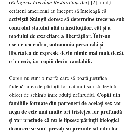
(
Religious Freedom Restoration Act
) [2], mulți
cetățeni americani au început să înțeleagă că
activiștii Stângii doresc să determine trecerea sub
controlul statului atât a instituțiilor, cât și a
modului de exercitare a libertăților. Într-un
asemenea cadru, autonomia personală și
libertatea de expresie devin nimic mai mult decât
o himeră, iar copiii devin vandabili.
Copiii nu sunt o marfă care să poată justifica
îndepărtarea de părinții lor naturali sau să devină
Copiii din
obiect de schimb între adulți neînrudiți.
familiile formate din parteneri de același sex vor
nega de cele mai multe ori tristețea lor profundă
și vor pretinde că nu le lipsesc părinții biologici
deoarece se simt presați să prezinte situația lor