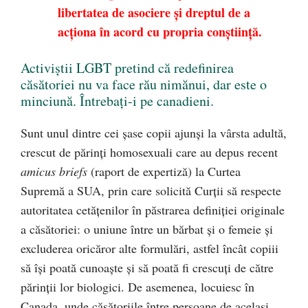
libertatea de asociere și dreptul de a
acționa în acord cu propria conștiință.
Activiștii LGBT pretind că redefinirea
căsătoriei nu va face rău nimănui, dar este o
minciună. Întrebați-i pe canadieni.
Sunt unul dintre cei șase copii ajunși la vârsta adultă,
crescut de părinți homosexuali care au depus recent
amicus briefs
(raport de expertiză) la Curtea
Supremă a SUA, prin care solicită Curții să respecte
autoritatea cetățenilor în păstrarea definiției originale
a căsătoriei: o uniune între un bărbat și o femeie și
excluderea oricăror alte formulări, astfel încât copiii
să își poată cunoaște și să poată fi crescuți de către
părinții lor biologici. De asemenea, locuiesc în
Canada, unde căsătoriile între persoane de același