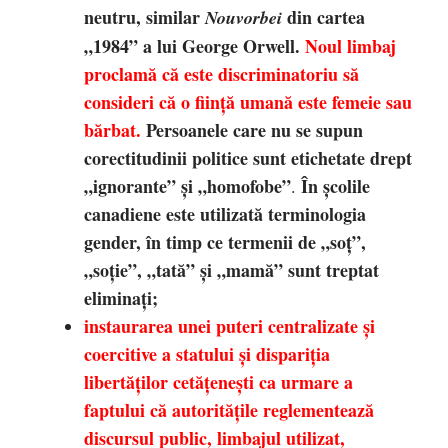
neutru, similar
din cartea
Nouvorbei
„1984” a lui George Orwell.
Noul limbaj
proclamă că este discriminatoriu să
consideri că o ființă umană este femeie sau
bărbat.
Persoanele care nu se supun
corectitudinii politice sunt etichetate drept
„ignorante” și „homofobe”
În școlile
.
canadiene este utilizată terminologia
gender, în timp ce termenii de „soț”,
„soție”, „tată” și „mamă” sunt treptat
eliminați;
instaurarea unei puteri centralizate și
coercitive a statului și dispariția
libertăților cetățenești ca urmare a
faptului că autoritățile reglementează
discursul public, limbajul utilizat,