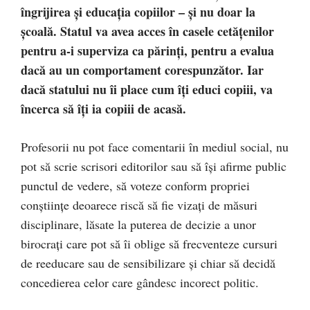
îngrijirea și educația copiilor – și nu doar la
școală. Statul va avea acces în casele cetățenilor
pentru a-i superviza ca părinți, pentru a evalua
dacă au un comportament corespunzător. Iar
dacă statului nu îi place cum îți educi copiii, va
încerca să îți ia copiii de acasă.
Profesorii nu pot face comentarii în mediul social, nu
pot să scrie scrisori editorilor sau să își afirme public
punctul de vedere, să voteze conform propriei
conștiințe deoarece riscă să fie vizați de măsuri
disciplinare, lăsate la puterea de decizie a unor
birocrați care pot să îi oblige să frecventeze cursuri
de reeducare sau de sensibilizare și chiar să decidă
concedierea celor care gândesc incorect politic.