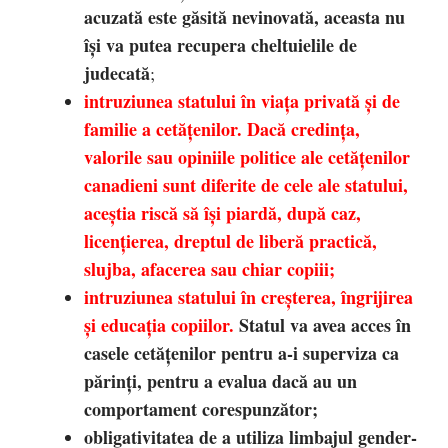
acuzată este găsită nevinovată, aceasta nu
își va putea recupera cheltuielile de
judecată
;
intruziunea statului în viața privată și de
familie a cetățenilor.
Dacă credința,
valorile sau opiniile politice ale cetățenilor
canadieni sunt diferite de cele ale statului,
aceștia riscă să își piardă, după caz,
licențierea, dreptul de liberă practică,
slujba, afacerea sau chiar copiii;
intruziunea statului în
creșterea, îngrijirea
și educația copiilor.
Statul va avea acces în
casele cetățenilor pentru a-i superviza ca
părinți, pentru a evalua dacă au un
comportament corespunzător;
obligativitatea de a utiliza limbajul gender-