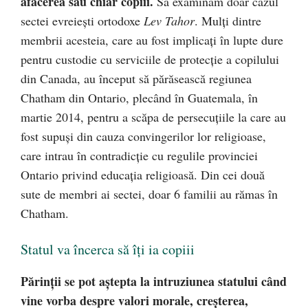
afacerea sau chiar copiii.
Să examinăm doar cazul
sectei evreiești ortodoxe
Lev Tahor
. Mulți dintre
membrii acesteia, care au fost implicați în lupte dure
pentru custodie cu serviciile de protecție a copilului
din Canada, au început să părăsească regiunea
Chatham din Ontario, plecând în Guatemala, în
martie 2014, pentru a scăpa de persecuțiile la care au
fost supuși din cauza convingerilor lor religioase,
care intrau în contradicție cu regulile provinciei
Ontario privind educația religioasă. Din cei două
sute de membri ai sectei, doar 6 familii au rămas în
Chatham.
Statul va încerca să îți ia copiii
Părinții se pot aștepta la intruziunea statului când
vine vorba despre valori morale, creșterea,