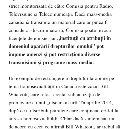
strict monitorizată de către Comisia pentru Radio,
Televiziune și Telecomunicații. Dacă mass-media
canadiană transmite un material care ar putea fi
considerat discriminatoriu, Comisia poate revoca
„instituții cu atribuții în
licențele de emisie, iar
domeniul apărării drepturilor omului” pot
impune amenzi și pot restricționa diverse
transmisiuni și programe mass-media.
Un exemplu de restrângere a dreptului la opinie pe
tema homosexualității în Canada este cazul Bill
Whatcott, care a fost arestat sub acuzația de
promovare a unui „discurs al urii” în aprilie 2014,
după ce a distribuit pamflete care conțineau critici la
adresa homosexualității. Chiar dacă suntem sau nu
de acord cu ceea ce afirmă Bill Whatcott, ar trebui să