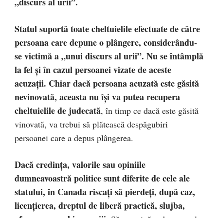
„discurs al urii”.
Statul suportă toate cheltuielile efectuate de către
persoana care depune o plângere, considerându-
se victimă a „unui discurs al urii”. Nu se întâmplă
la fel și în cazul persoanei vizate de aceste
acuzații. Chiar dacă persoana acuzată este găsită
nevinovată, aceasta nu își va putea recupera
cheltuielile de judecată
, în timp ce dacă este găsită
vinovată, va trebui să plătească despăgubiri
persoanei care a depus plângerea.
Dacă credința, valorile sau opiniile
dumneavoastră politice sunt diferite de cele ale
statului, în Canada riscați să pierdeți, după caz,
licențierea, dreptul de liberă practică, slujba,