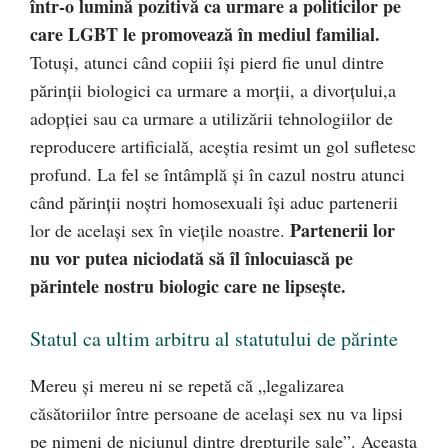
într-o lumină pozitivă ca urmare a politicilor pe
care LGBT le promovează în mediul familial.
Totuși, atunci când copiii își pierd fie unul dintre
părinții biologici ca urmare a morții, a divorțului,a
adopției sau ca urmare a utilizării tehnologiilor de
reproducere artificială, aceștia resimt un gol sufletesc
profund. La fel se întâmplă și în cazul nostru atunci
când părinții noștri homosexuali își aduc partenerii
Partenerii lor
lor de același sex în viețile noastre.
nu vor putea niciodată să îl înlocuiască pe
părintele nostru biologic care ne lipsește.
Statul ca ultim arbitru al statutului de părinte
Mereu și mereu ni se repetă că „legalizarea
căsătoriilor între persoane de același sex nu va lipsi
pe nimeni de niciunul dintre drepturile sale”. Aceasta