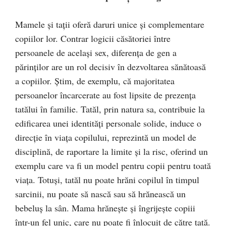
Mamele și tații oferă daruri unice și complementare
copiilor lor. Contrar logicii căsătoriei între
persoanele de același sex, diferența de gen a
părinților are un rol decisiv în dezvoltarea sănătoasă
a copiilor. Știm, de exemplu, că majoritatea
persoanelor încarcerate au fost lipsite de prezența
tatălui în familie. Tatăl, prin natura sa, contribuie la
edificarea unei identități personale solide, induce o
direcție în viața copilului, reprezintă un model de
disciplină, de raportare la limite și la risc, oferind un
exemplu care va fi un model pentru copii pentru toată
viața. Totuși, tatăl nu poate hrăni copilul în timpul
sarcinii, nu poate să nască sau să hrănească un
bebeluș la sân. Mama hrănește și îngrijește copiii
într-un fel unic, care nu poate fi înlocuit de către tată.