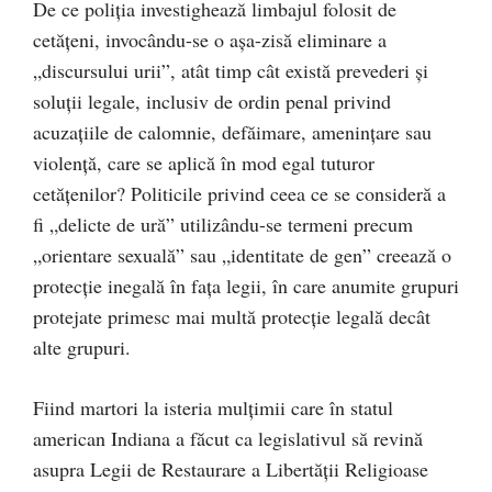
De ce poliția investighează limbajul folosit de
cetățeni, invocându-se o așa-zisă eliminare a
„discursului urii”, atât timp cât există prevederi și
soluții legale, inclusiv de ordin penal privind
acuzațiile de calomnie, defăimare, amenințare sau
violență, care se aplică în mod egal tuturor
cetățenilor? Politicile privind ceea ce se consideră a
fi „delicte de ură” utilizându-se termeni precum
„orientare sexuală” sau „identitate de gen” creează o
protecție inegală în fața legii, în care anumite grupuri
protejate primesc mai multă protecție legală decât
alte grupuri.
Fiind martori la isteria mulțimii care în statul
american Indiana a făcut ca legislativul să revină
asupra Legii de Restaurare a Libertății Religioase