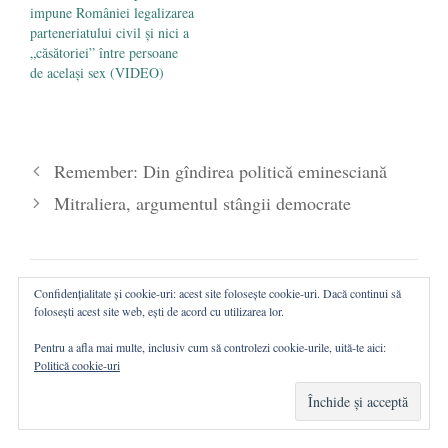
impune României legalizarea
parteneriatului civil și nici a
„căsătoriei” între persoane
de același sex (VIDEO)
Remember: Din gîndirea politică eminesciană
Mitraliera, argumentul stângii democrate
Confidențialitate și cookie-uri: acest site folosește cookie-uri. Dacă continui să
Ne puteți urmări și pe Telegram:
folosești acest site web, ești de acord cu utilizarea lor.
https://t.me/RevistaRost
Pentru a afla mai multe, inclusiv cum să controlezi cookie-urile, uită-te aici:
Politică cookie-uri