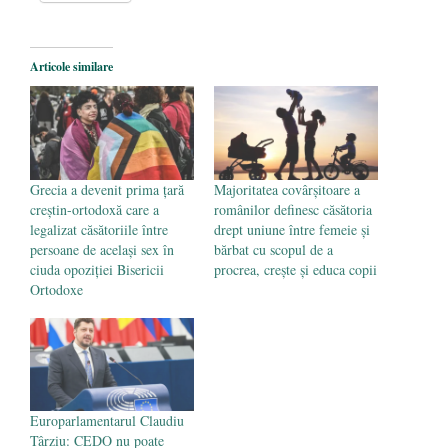
Un blestem care aspiră la realitate:
COMUNISMUL FEMINIST
- 17
octombrie 2019
Articole similare
Parada confuziei sexuale
- 20 iunie 2019
Grecia a devenit prima țară
Majoritatea covârșitoare a
creștin-ortodoxă care a
românilor definesc căsătoria
legalizat căsătoriile între
drept uniune între femeie și
persoane de același sex în
bărbat cu scopul de a
ciuda opoziției Bisericii
procrea, crește și educa copii
Ortodoxe
Europarlamentarul Claudiu
Târziu: CEDO nu poate