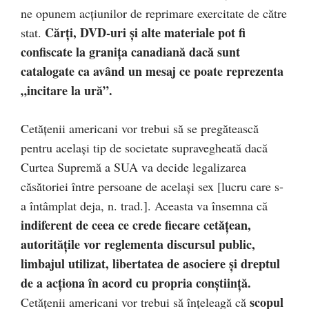
ne opunem acțiunilor de reprimare exercitate de către
Cărți, DVD-uri și alte materiale pot fi
stat.
confiscate la granița canadiană dacă sunt
catalogate ca având un mesaj ce poate reprezenta
„incitare la ură”.
Cetățenii americani vor trebui să se pregătească
pentru același tip de societate supravegheată dacă
Curtea Supremă a SUA va decide legalizarea
căsătoriei între persoane de același sex [lucru care s-
a întâmplat deja, n. trad.]. Aceasta va însemna că
indiferent de ceea ce crede fiecare cetățean,
autoritățile vor reglementa discursul public,
limbajul utilizat, libertatea de asociere și dreptul
de a acționa în acord cu propria conștiință.
scopul
Cetățenii americani vor trebui să înțeleagă că