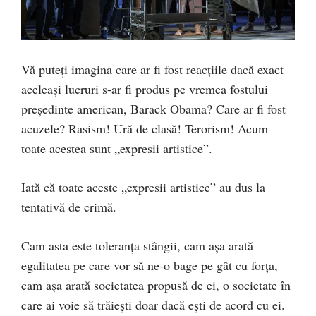
Vă puteți imagina care ar fi fost reacțiile dacă exact
aceleași lucruri s-ar fi produs pe vremea fostului
președinte american, Barack Obama? Care ar fi fost
acuzele? Rasism! Ură de clasă! Terorism! Acum
toate acestea sunt „expresii artistice”.
Iată că toate aceste „expresii artistice” au dus la
tentativă de crimă.
Cam asta este toleranța stângii, cam așa arată
egalitatea pe care vor să ne-o bage pe gât cu forța,
cam așa arată societatea propusă de ei, o societate în
care ai voie să trăiești doar dacă ești de acord cu ei.