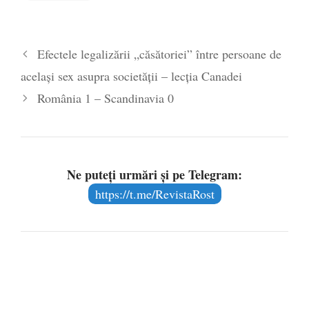
Pe zi ce trece mă conving că mass media
are prea puțin a face cu informarea
- 30
Efectele legalizării „căsătoriei” între persoane de
mai 2020
același sex asupra societății – lecția Canadei
România 1 – Scandinavia 0
Ne puteți urmări și pe Telegram:
https://t.me/RevistaRost