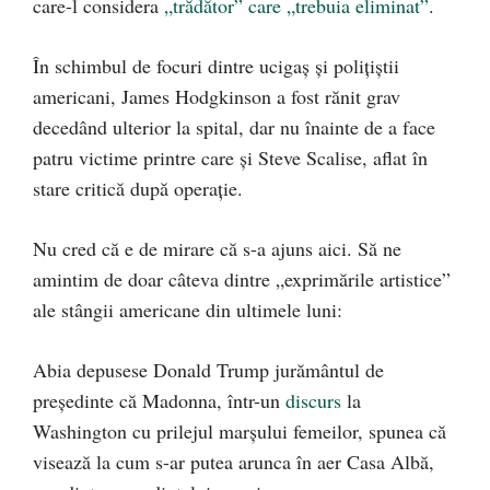
care-l considera
„trădător” care „trebuia eliminat”
.
În schimbul de focuri dintre ucigaș și polițiștii
americani, James Hodgkinson a fost rănit grav
decedând ulterior la spital, dar nu înainte de a face
patru victime printre care și Steve Scalise, aflat în
stare critică după operație.
Nu cred că e de mirare că s-a ajuns aici. Să ne
amintim de doar câteva dintre „exprimările artistice”
ale stângii americane din ultimele luni:
Abia depusese Donald Trump jurământul de
președinte că Madonna, într-un
discurs
la
Washington cu prilejul marșului femeilor, spunea că
visează la cum s-ar putea arunca în aer Casa Albă,