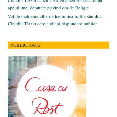
Claudiu Târziu acuză USR că atacă Biserica după
apelul unei deputate privind ora de Religie
Val de incidente cibernetice în instituțiile statului.
Claudiu Târziu cere audit și răspundere publică
PUBLICITATE