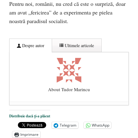
Pentru noi, românii, nu cred că este o surpriză, doar
am avut „fericirea” de a experimenta pe pielea
noastră paradisul socialist.
Despre autor
Ultimele articole
About Tudor Marincu
De ce propaganda LGBT nu-și are locul în
Distribuie dacă ți-a plăcut
unitățile de învățământ
- 17 iunie 2020
Telegram
WhatsApp
Anarhia din SUA e opera stângii radicale
-
Imprimare
2 iunie 2020