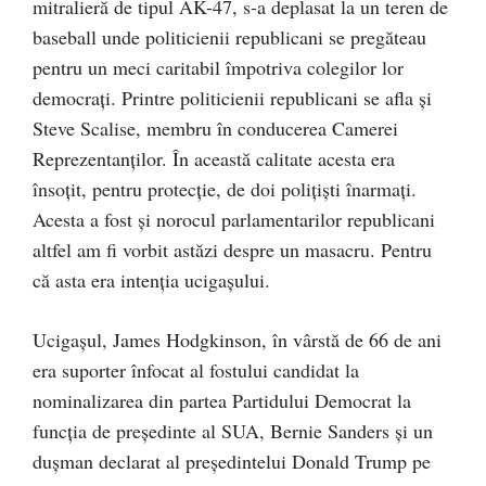
mitralieră de tipul AK-47, s-a deplasat la un teren de
baseball unde politicienii republicani se pregăteau
pentru un meci caritabil împotriva colegilor lor
democrați. Printre politicienii republicani se afla și
Steve Scalise, membru în conducerea Camerei
Reprezentanților. În această calitate acesta era
însoțit, pentru protecție, de doi polițiști înarmați.
Acesta a fost și norocul parlamentarilor republicani
altfel am fi vorbit astăzi despre un masacru. Pentru
că asta era intenția ucigașului.
Ucigașul, James Hodgkinson, în vârstă de 66 de ani
era suporter înfocat al fostului candidat la
nominalizarea din partea Partidului Democrat la
funcția de președinte al SUA, Bernie Sanders și un
dușman declarat al președintelui Donald Trump pe