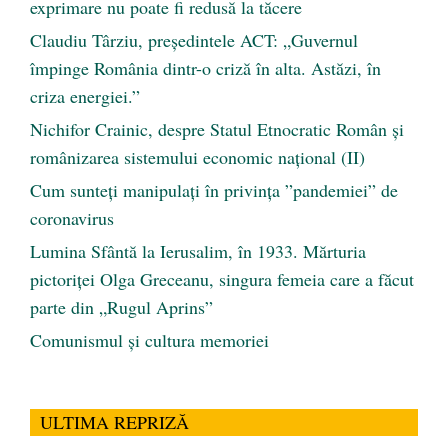
exprimare nu poate fi redusă la tăcere
Claudiu Târziu, președintele ACT: „Guvernul
împinge România dintr-o criză în alta. Astăzi, în
criza energiei.”
Nichifor Crainic, despre Statul Etnocratic Român şi
românizarea sistemului economic naţional (II)
Cum sunteți manipulați în privința ”pandemiei” de
coronavirus
Lumina Sfântă la Ierusalim, în 1933. Mărturia
pictoriței Olga Greceanu, singura femeia care a făcut
parte din „Rugul Aprins”
Comunismul şi cultura memoriei
ULTIMA REPRIZĂ