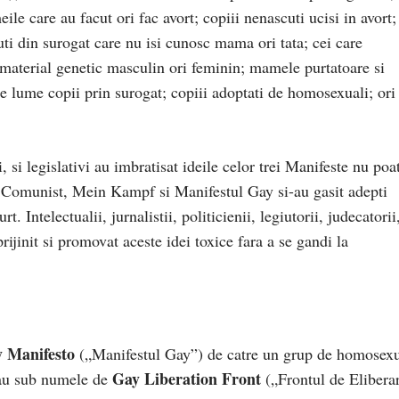
le care au facut ori fac avort; copiii nenascuti ucisi in avort;
ti din surogat care nu isi cunosc mama ori tata; cei care
material genetic masculin ori feminin; mamele purtatoare si
pe lume copii prin surogat; copiii adoptati de homosexuali; ori
i, si legislativi au imbratisat ideile celor trei Manifeste nu poa
l Comunist, Mein Kampf si Manifestul Gay si-au gasit adepti
t. Intelectualii, jurnalistii, politicienii, legiutorii, judecatorii
sprijinit si promovat aceste idei toxice fara a se gandi la
 Manifesto
(„Manifestul Gay”) de catre un grup de homosexu
Gay Liberation Front
icau sub numele de
(„Frontul de Elibera