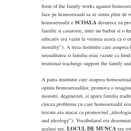
form of the family works against homosexua
face pe homosexuali sa se simta plini de ru
SCOALA
homosexualii e
deoarece ea pro
familie si casatorie, intre un barbat si o f
educativ era vazut la vremea aceea ca o ex
morality”). A treia institutie care asupre
sexualitatea si familia erau vazute ca fiin
irrational teachings support the family an
A patra institutie care asuprea homosexua
opinia homosexualilor, promova o imagine 
monstri, degenerati, si apara familia trad
cincea problema cu care homosexualii era
trecute era atacat ca promovind „ideologi
and ideology”). Vocabularul era desemnat s
LOCUL DE MUNCA
acelasi sex.
era os