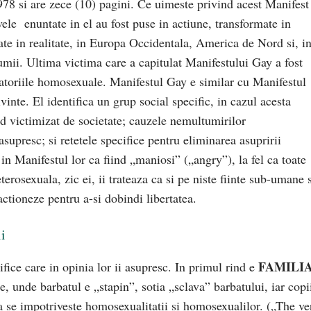
978 si are zece (10) pagini. Ce uimeste privind acest Manifest
ivele enuntate in el au fost puse in actiune, transformate in
mate in realitate, in Europa Occidentala, America de Nord si, in
umii. Ultima victima care a capitulat Manifestului Gay a fost
satoriile homosexuale. Manifestul Gay e similar cu Manifestul
te. El identifica un grup social specific, in cazul acesta
nd victimizat de societate; cauzele nemultumirilor
 asupresc; si retetele specifice pentru eliminarea asupririi
n Manifestul lor ca fiind „maniosi” („angry”), la fel ca toate
terosexuala, zic ei, ii trateaza ca si pe niste fiinte sub-umane s
ctioneze pentru a-si dobindi libertatea.
i
FAMILI
cifice care in opinia lor ii asupresc. In primul rind e
, unde barbatul e „stapin”, sotia „sclava” barbatului, iar copi
ia se impotriveste homosexualitatii si homosexualilor. („The ve