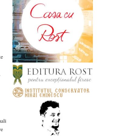
te
,
ali
re