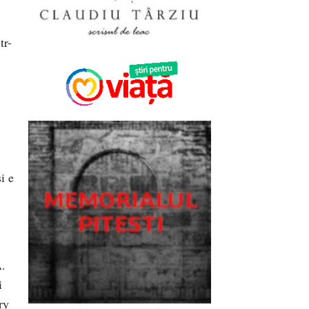
tr-
i e
A
.
i
ry