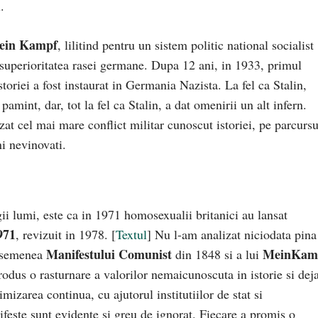
.
ein Kampf
, lilitind pentru un sistem politic national socialist
i superioritatea rasei germane. Dupa 12 ani, in 1933, primul
storiei a fost instaurat in Germania Nazista. La fel ca Stalin,
pamint, dar, tot la fel ca Stalin, a dat omenirii un alt infern.
t cel mai mare conflict militar cunoscut istoriei, pe parcursu
i nevinovati.
ii lumi, este ca in 1971 homosexualii britanici au lansat
971
, revizuit in 1978. [
Textul
] Nu l-am analizat niciodata pina
Manifestului Comunist
MeinKam
 asemenea
din 1848 si a lui
odus o rasturnare a valorilor nemaicunoscuta in istorie si dej
izarea continua, cu ajutorul institutiilor de stat si
nifeste sunt evidente si greu de ignorat. Fiecare a promis o