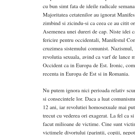
cu bun simt fata de ideile radicale semana
Majoritatea cetatenilor au ignorat Manif
zimbind si zicindu-si ca ceea ce au citit or
Asemenea unei dureri de cap. Niste idei car
fericire pentru occidentali, Manifestul Com
cruzimea sistemului comunist. Nazismul, ins
revolutia sexuala, avind ca varf de lance 
Occident ca in Europa de Est. Ironic, comu
recenta in Europa de Est si in Romania.
Nu putem ignora nici perioada relativ scurt
si consecintele lor. Daca a luat comunismul
12 ani, iar revolutiei homosexuale mai put
trecut cu vederea ori exagerat. La fel ca 
facut milioane de victime. Cine sunt victim
victimele divortului (parintii, copiii, nepo