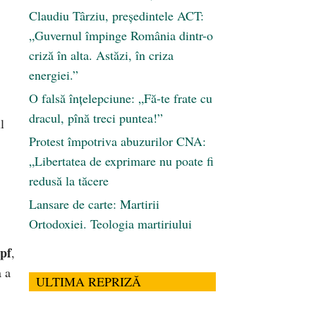
Claudiu Târziu, președintele ACT:
„Guvernul împinge România dintr-o
criză în alta. Astăzi, în criza
energiei.”
O falsă înțelepciune: „Fă-te frate cu
dracul, pînă treci puntea!”
l
Protest împotriva abuzurilor CNA:
„Libertatea de exprimare nu poate fi
redusă la tăcere
Lansare de carte: Martirii
Ortodoxiei. Teologia martiriului
pf
,
a a
ULTIMA REPRIZĂ