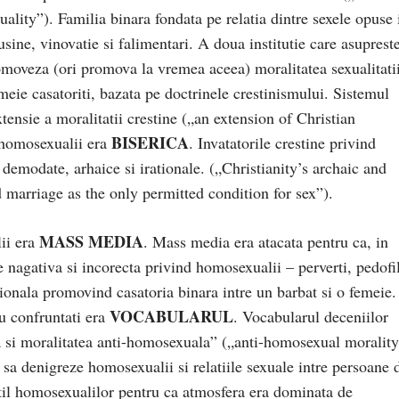
lity”). Familia binara fondata pe relatia dintre sexele opuse 
sine, vinovatie si falimentari. A doua institutie care asuprest
moveza (ori promova la vremea aceea) moralitatea sexualitatii
emeie casatoriti, bazata pe doctrinele crestinismului. Sistemul
tensie a moralitatii crestine („an extension of Christian
BISERICA
a homosexualii era
. Invatatorile crestine privind
d demodate, arhaice si irationale. („Christianity’s archaic and
d marriage as the only permitted condition for sex”).
MASS MEDIA
lii era
. Mass media era atacata pentru ca, in
nagativa si incorecta privind homosexualii – perverti, pedofil
itionala promovind casatoria binara intre un barbat si o femeie
VOCABULARUL
u confruntati era
. Vocabularul deceniilor
a si moralitatea anti-homosexuala” („anti-homosexual morality
a denigreze homosexualii si relatiile sexuale intre persoane 
til homosexualilor pentru ca atmosfera era dominata de