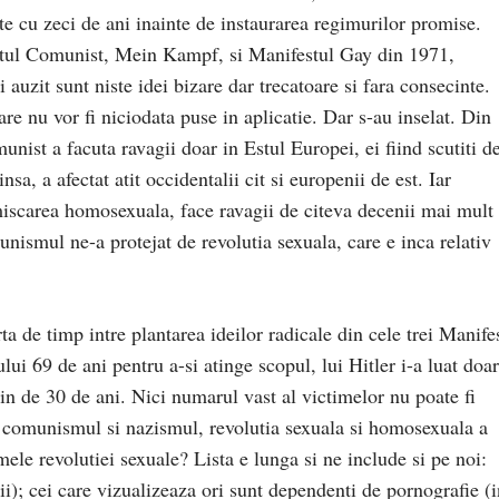
te cu zeci de ani inainte de instaurarea regimurilor promise.
estul Comunist, Mein Kampf, si Manifestul Gay din 1971,
i auzit sunt niste idei bizare dar trecatoare si fara consecinte.
e nu vor fi niciodata puse in aplicatie. Dar s-au inselat. Din
unist a facuta ravagii doar in Estul Europei, ei fiind scutiti d
a, a afectat atit occidentalii cit si europenii de est. Iar
miscarea homosexuala, face ravagii de citeva decenii mai mult 
nismul ne-a protejat de revolutia sexuala, care e inca relativ
a de timp intre plantarea ideilor radicale din cele trei Manife
ui 69 de ani pentru a-si atinge scopul, lui Hitler i-a luat doar
in de 30 de ani. Nici numarul vast al victimelor nu poate fi
si comunismul si nazismul, revolutia sexuala si homosexuala a
ele revolutiei sexuale? Lista e lunga si ne include si pe noi:
tii); cei care vizualizeaza ori sunt dependenti de pornografie (