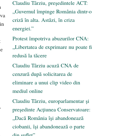
Claudiu Târziu, președintele ACT:
n
„Guvernul împinge România dintr-o
 va
criză în alta. Astăzi, în criza
in
energiei.”
Protest împotriva abuzurilor CNA:
t
„Libertatea de exprimare nu poate fi
le
redusă la tăcere
Claudiu Târziu acuză CNA de
cenzură după solicitarea de
eliminare a unui clip video din
mediul online
Claudiu Târziu, europarlamentar și
r
președinte Acțiunea Conservatoare:
„Dacă România își abandonează
ciobanii, își abandonează o parte
i
din suflet”