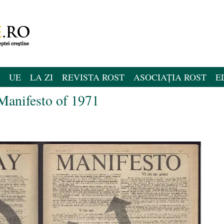
UE
LA ZI
REVISTA ROST
ASOCIAȚIA ROST
E
Manifesto of 1971