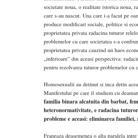
societate noua, o realitate istorica noua, r
care s-au nascut. Una care i-a facut pe oam
produce modificari sociale, politice si eco
proprietatea privata radacina tuturor relelo
problemelor cu care societatea s-a confrun
proprietatea privata cauzind un haos econo
„inferioare” din aceasi perspectiva: radacin
pentru rezolvarea tuturor problemelor cu c
Homosexualii au detinut si inca detin acea
Manifestului pe care il studiem cu deama
familia binara alcatuita din barbat, fem
heteronormativitate, e radacina tuturor 
probleme e aceasi: eliminarea familiei,
Frapeaza deasemenea o alta paralela intre 