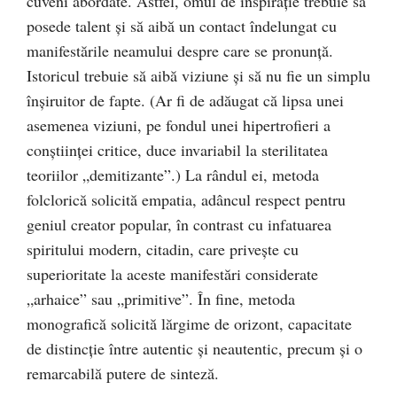
cuveni abordate. Astfel, omul de inspiraţie trebuie să
posede talent şi să aibă un contact îndelungat cu
manifestările neamului despre care se pronunţă.
Istoricul trebuie să aibă viziune şi să nu fie un simplu
înşiruitor de fapte. (Ar fi de adăugat că lipsa unei
asemenea viziuni, pe fondul unei hipertrofieri a
conştiinţei critice, duce invariabil la sterilitatea
teoriilor „demitizante”.) La rândul ei, metoda
folclorică solicită empatia, adâncul respect pentru
geniul creator popular, în contrast cu infatuarea
spiritului modern, citadin, care priveşte cu
superioritate la aceste manifestări considerate
„arhaice” sau „primitive”. În fine, metoda
monografică solicită lărgime de orizont, capacitate
de distincţie între autentic şi neautentic, precum şi o
remarcabilă putere de sinteză.