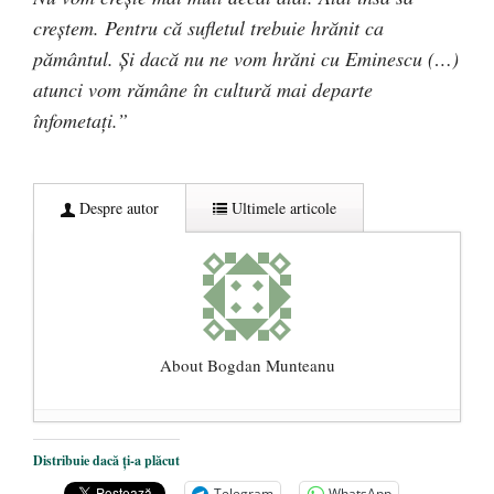
creştem. Pentru că sufletul trebuie hrănit ca
pământul. Şi dacă nu ne vom hrăni cu Eminescu (…)
atunci vom rămâne în cultură mai departe
înfometaţi.”
Despre autor
Ultimele articole
About Bogdan Munteanu
Paralele: ateul şi rugăciunea
- 18
Distribuie dacă ți-a plăcut
octombrie 2020
Telegram
WhatsApp