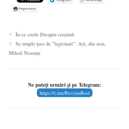
Semne ale vremurilor sau actualitatea
Imprimare
dialogurilor lui Soloviov
- 19 septembrie
2020
Dinamica creşterii numărului de cazuri
În ce crede Dreapta creștină
COVID-19 – analiză şi explicaţii
- 16 iulie
Se umple țara de ”legionari”. Azi, din nou,
2020
Mihail Neamțu
Ne puteți urmări și pe Telegram:
https://t.me/RevistaRost