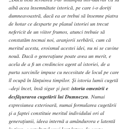
aibă acea însemnătate istorică, pe care i-o doriţi
dumneavoastră, dacă ea ar trebui să însemne piatra
de hotar ce desparte pe planul istoriei un trecut
nefericit de un viitor frumos, atunci trebuie să
constatăm tocmai noi, aranjorii serbării, cum că
meritul acesta, eroismul acestei idei, nu ni se cuvine
nouă. Dacă o generaţiune poate avea un merit, e
acela de a fi un credincios agent al istoriei, de a
purta sarcinile impuse cu necesitate de locul pe care
îl ocupă în lănţuirea timpilor. Şi istoria lumii cugetă
–deşi încet, însă sigur şi just:
istoria omenirii e
desfăşurarea cugetării lui Dumnezeu
. Numai
expresiunea exterioară, numai formularea cugetării
şi a faptei constituie meritul individului ori al
generaţiunii, ideea internă a amândurora e latentă
în timp, e rezultatul unui lanţ întreg de cauze,