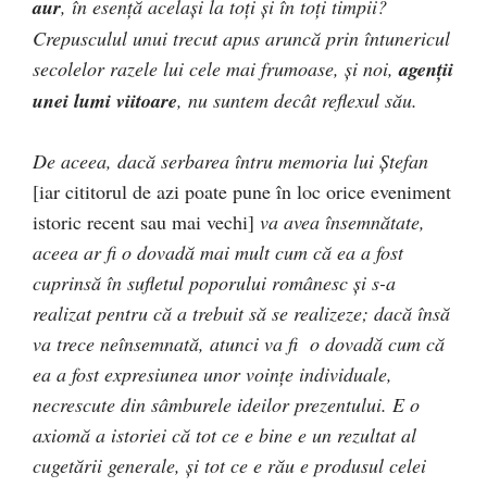
aur
, în esenţă acelaşi la toţi şi în toţi timpii?
Crepusculul unui trecut apus aruncă prin întunericul
secolelor razele lui cele mai frumoase, şi noi,
agenţii
unei lumi viitoare
, nu suntem decât reflexul său.
De aceea, dacă serbarea întru memoria lui Ştefan
[iar cititorul de azi poate pune în loc orice eveniment
istoric recent sau mai vechi]
va avea însemnătate,
aceea ar fi o dovadă mai mult cum că ea a fost
cuprinsă în sufletul poporului românesc şi s-a
realizat pentru că a trebuit să se realizeze; dacă însă
va trece neînsemnată, atunci va fi o dovadă cum că
ea a fost expresiunea unor voinţe individuale,
necrescute din sâmburele ideilor prezentului. E o
axiomă a istoriei că tot ce e bine e un rezultat al
cugetării generale, şi tot ce e rău e produsul celei