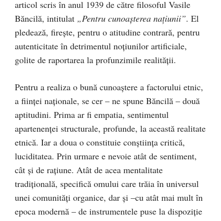
articol scris în anul 1939 de către filosoful Vasile
Băncilă, intitulat
„Pentru cunoaşterea naţiunii”
. El
pledează, fireşte, pentru o atitudine contrară, pentru
autenticitate în detrimentul noţiunilor artificiale,
golite de raportarea la profunzimile realităţii.
Pentru a realiza o bună cunoaştere a factorului etnic,
a fiinţei naţionale, se cer – ne spune Băncilă – două
aptitudini. Prima ar fi empatia, sentimentul
apartenenţei structurale, profunde, la această realitate
etnică. Iar a doua o constituie conştiinţa critică,
luciditatea. Prin urmare e nevoie atât de sentiment,
cât şi de raţiune. Atât de acea mentalitate
tradiţională, specifică omului care trăia în universul
unei comunităţi organice, dar şi –cu atât mai mult în
epoca modernă – de instrumentele puse la dispoziţie