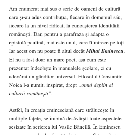
Am enumerat mai sus o serie de oameni de cultură
care şi-au adus contribuţia, fiecare în domeniul său,
fiecare la un nivel ridicat, la cunoaşterea identităţii
româneşti. Dar, pentru a parafraza şi adapta o
epistolă paulină, mai este unul, care îi întrece pe toţi.
Iar acest om nu poate fi altul decât
Mihai Eminescu
.
El nu a fost doar un mare poet, aşa cum este
prezentat îndeobşte în manualele şcolare, ci cu
adevărat un gânditor universal. Filosoful Constantin
Noica l-a numit, inspirat, drept
„omul deplin al
culturii româneşti”
.
Astfel, în creaţia eminesciană care străluceşte în
multiple faţete, se îmbină desăvârşit toate aspectele
sesizate în scrierea lui Vasile Băncilă. În Eminescu
se reunesc cele două aptitudini: cea sufletească şi cea