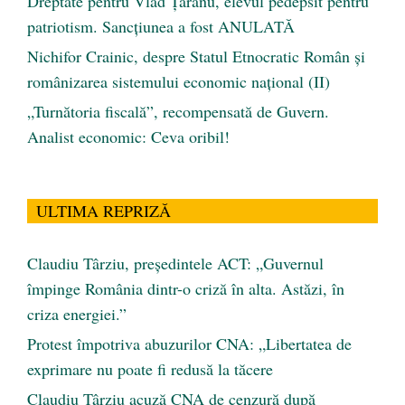
Dreptate pentru Vlad Țăranu, elevul pedepsit pentru
patriotism. Sancțiunea a fost ANULATĂ
Nichifor Crainic, despre Statul Etnocratic Român şi
românizarea sistemului economic naţional (II)
„Turnătoria fiscală”, recompensată de Guvern.
Analist economic: Ceva oribil!
ULTIMA REPRIZĂ
Claudiu Târziu, președintele ACT: „Guvernul
împinge România dintr-o criză în alta. Astăzi, în
criza energiei.”
Protest împotriva abuzurilor CNA: „Libertatea de
exprimare nu poate fi redusă la tăcere
Claudiu Târziu acuză CNA de cenzură după