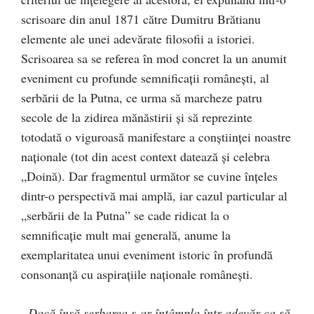
scrisoare din anul 1871 către Dumitru Brătianu
elemente ale unei adevărate filosofii a istoriei.
Scrisoarea sa se referea în mod concret la un anumit
eveniment cu profunde semnificaţii româneşti, al
serbării de la Putna, ce urma să marcheze patru
secole de la zidirea mănăstirii şi să reprezinte
totodată o viguroasă manifestare a conştiinţei noastre
naţionale (tot din acest context datează şi celebra
„Doină). Dar fragmentul următor se cuvine înţeles
dintr-o perspectivă mai amplă, iar cazul particular al
„serbării de la Putna” se cade ridicat la o
semnificaţie mult mai generală, anume la
exemplaritatea unui eveniment istoric în profundă
consonanţă cu aspiraţiile naţionale româneşti.
„Dacă însă serbarea s-ar întâmpla într-adevăr ca să