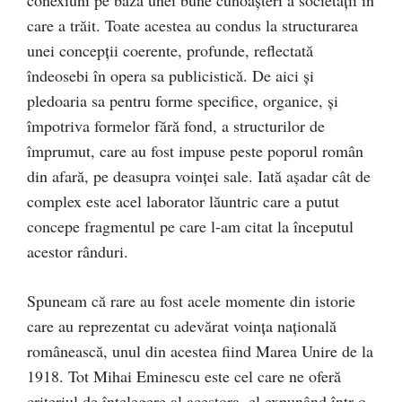
care a trăit. Toate acestea au condus la structurarea
unei concepţii coerente, profunde, reflectată
îndeosebi în opera sa publicistică. De aici şi
pledoaria sa pentru forme specifice, organice, şi
împotriva formelor fără fond, a structurilor de
împrumut, care au fost impuse peste poporul român
din afară, pe deasupra voinţei sale. Iată aşadar cât de
complex este acel laborator lăuntric care a putut
concepe fragmentul pe care l-am citat la începutul
acestor rânduri.
Spuneam că rare au fost acele momente din istorie
care au reprezentat cu adevărat voinţa naţională
românească, unul din acestea fiind Marea Unire de la
1918. Tot Mihai Eminescu este cel care ne oferă
criteriul de înţelegere al acestora, el expunând într-o