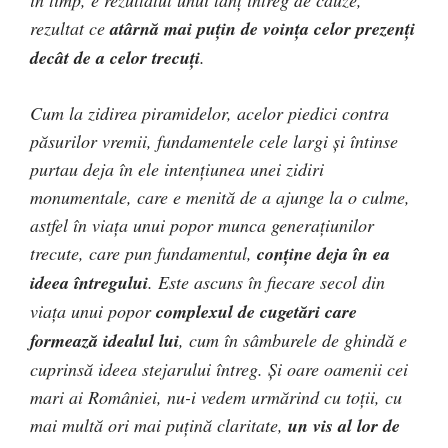
rezultat ce
atârnă mai puţin de voinţa celor prezenţi
decât de a celor trecuţi
.
Cum la zidirea piramidelor, acelor piedici contra
păsurilor vremii, fundamentele cele largi şi întinse
purtau deja în ele intenţiunea unei zidiri
monumentale, care e menită de a ajunge la o culme,
astfel în viaţa unui popor munca generaţiunilor
trecute, care pun fundamentul,
conţine deja în ea
ideea întregului
. Este ascuns în fiecare secol din
viaţa unui popor
complexul de cugetări care
formează idealul lui
, cum în sâmburele de ghindă e
cuprinsă ideea stejarului întreg. Şi oare oamenii cei
mari ai României, nu-i vedem urmărind cu toţii, cu
mai multă ori mai puţină claritate,
un vis al lor de