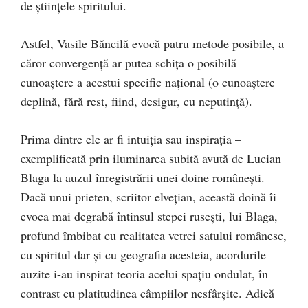
de ştiinţele spiritului.
Astfel, Vasile Băncilă evocă patru metode posibile, a
căror convergenţă ar putea schiţa o posibilă
cunoaştere a acestui specific naţional (o cunoaştere
deplină, fără rest, fiind, desigur, cu neputinţă).
Prima dintre ele ar fi intuiţia sau inspiraţia –
exemplificată prin iluminarea subită avută de Lucian
Blaga la auzul înregistrării unei doine româneşti.
Dacă unui prieten, scriitor elveţian, această doină îi
evoca mai degrabă întinsul stepei ruseşti, lui Blaga,
profund îmbibat cu realitatea vetrei satului românesc,
cu spiritul dar şi cu geografia acesteia, acordurile
auzite i-au inspirat teoria acelui spaţiu ondulat, în
contrast cu platitudinea câmpiilor nesfârşite. Adică