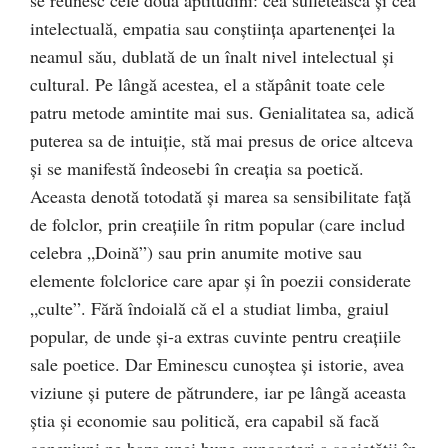
intelectuală, empatia sau conştiinţa apartenenţei la
neamul său, dublată de un înalt nivel intelectual şi
cultural. Pe lângă acestea, el a stăpânit toate cele
patru metode amintite mai sus. Genialitatea sa, adică
puterea sa de intuiţie, stă mai presus de orice altceva
şi se manifestă îndeosebi în creaţia sa poetică.
Aceasta denotă totodată şi marea sa sensibilitate faţă
de folclor, prin creaţiile în ritm popular (care includ
celebra „Doină”) sau prin anumite motive sau
elemente folclorice care apar şi în poezii considerate
„culte”. Fără îndoială că el a studiat limba, graiul
popular, de unde şi-a extras cuvinte pentru creaţiile
sale poetice. Dar Eminescu cunoştea şi istorie, avea
viziune şi putere de pătrundere, iar pe lângă aceasta
ştia şi economie sau politică, era capabil să facă
conexiuni pe baza unei bune cunoaşteri a societăţii în