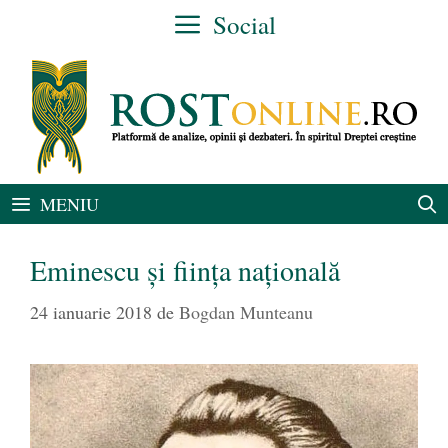
Sari
Social
la
conținut
MENIU
Eminescu şi fiinţa naţională
24 ianuarie 2018
de
Bogdan Munteanu