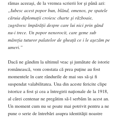
rămas aceeaşi, de la vremea scrierii lor şi până azi:
„Iubesc acest popor bun, blând, omenos, pe spatele
căruia diplomaţii croiesc charte şi războaie,
zugrăvesc împărăţii despre care lui nici prin gând
nu-i trece. Un popor nenorocit, care geme sub
măreţia tuturor palatelor de gheaţă ce i le aşezăm pe
umeri.”
Dacă ne gândim la ultimul veac şi jumătate de istorie
românească, vom constata că prea puţine au fost
momentele în care rândurile de mai sus să-şi fi
suspendat valabilitatea. Una din aceste fericite clipe
istorice a fost şi cea a întregirii naţionale de la 1918,
al cărei centenar ne pregătim să-l serbăm în acest an.
Un moment cum nu se poate mai potrivit pentru a ne
pune o serie de întrebări asupra identităţii noastre