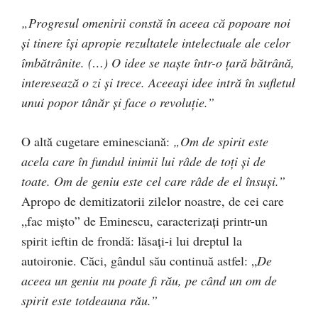
„Progresul omenirii constă în aceea că popoare noi
şi tinere îşi apropie rezultatele intelectuale ale celor
îmbătrânite. (…) O idee se naşte într-o ţară bătrână,
interesează o zi şi trece. Aceeaşi idee intră în sufletul
unui popor tânăr şi face o revoluţie.”
O altă cugetare eminesciană:
„Om de spirit este
acela care în fundul inimii lui râde de toţi şi de
toate. Om de geniu este cel care râde de el însuşi.”
Apropo de demitizatorii zilelor noastre, de cei care
„fac mişto” de Eminescu, caracterizaţi printr-un
spirit ieftin de frondă: lăsaţi-i lui dreptul la
autoironie. Căci, gândul său continuă astfel: „
De
aceea un geniu nu poate fi rău, pe când un om de
spirit este totdeauna rău.”