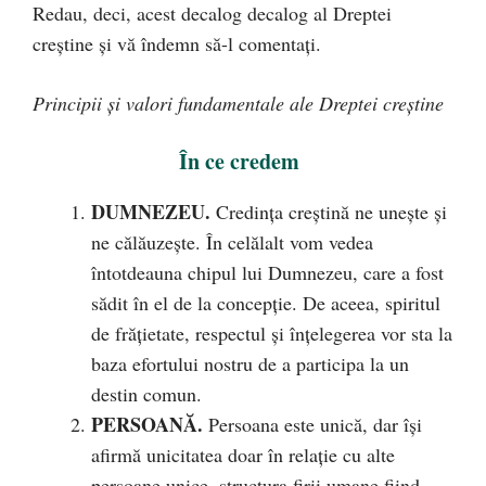
Redau, deci, acest decalog decalog al Dreptei
creștine și vă îndemn să-l comentați.
Principii și valori fundamentale ale Dreptei creștine
În ce credem
DUMNEZEU.
Credința creștină ne unește și
ne călăuzește. În celălalt vom vedea
întotdeauna chipul lui Dumnezeu, care a fost
sădit în el de la concepție. De aceea, spiritul
de frățietate, respectul și înțelegerea vor sta la
baza efortului nostru de a participa la un
destin comun.
PERSOANĂ.
Persoana este unică, dar își
afirmă unicitatea doar în relație cu alte
persoane unice, structura firii umane fiind