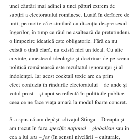
unei căutări mai adînci a unei pături extrem de
subțiri a electoratului românesc. Luată în derîdere de
unii, pe motiv că e similară cu discuția despre sexul
îngerilor, în timp ce răul ne asaltează de pretutindeni,
o limpezire ideatică este obligatorie. Fără ea nu
există o țintă clară, nu există nici un ideal. Cu alte
cuvinte, amestecul ideologic și doctrinar de pe scena
politică românească este rezultatul ignoranței și al
indolenței. Iar acest cocktail toxic are ca prim
efect confuzia în rîndurile electoratului – de unde și
votul prost – și apoi se reflectă în politicile publice –
ceea ce ne face viața amară la modul foarte concret.
S-a spus că am depășit clivajul Stînga – Dreapta și
am trecut în faza
specific național – globalism
sau în
cea a lui
sus – jos
(în sensul nivelării – culturale,