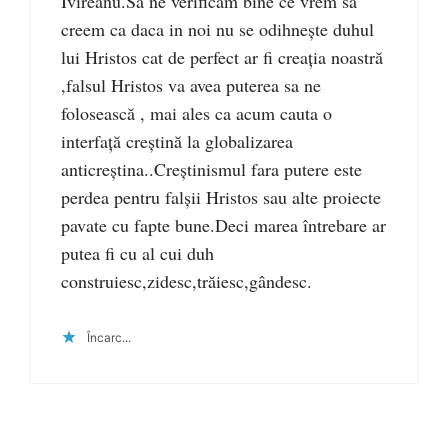
Ivireanu.Sa ne verificam bine ce vrem sa
creem ca daca in noi nu se odihnește duhul
lui Hristos cat de perfect ar fi creația noastră
,falsul Hristos va avea puterea sa ne
folosească , mai ales ca acum cauta o
interfață creștină la globalizarea
anticreștina..Creștinismul fara putere este
perdea pentru falșii Hristos sau alte proiecte
pavate cu fapte bune.Deci marea întrebare ar
putea fi cu al cui duh
construiesc,zidesc,trăiesc,gândesc.
Încarc...