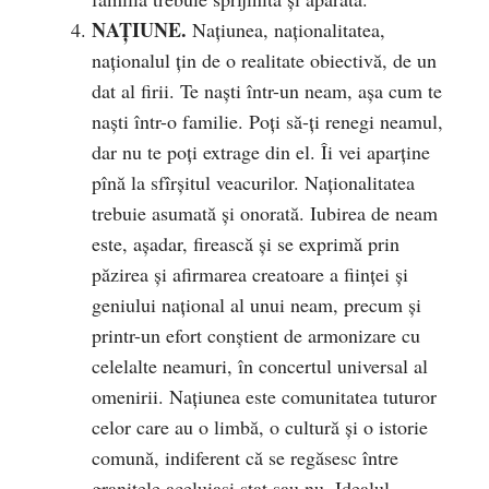
NAŢIUNE.
Naţiunea, naţionalitatea,
naţionalul ţin de o realitate obiectivă, de un
dat al firii. Te naști într-un neam, așa cum te
naști într-o familie. Poți să-ți renegi neamul,
dar nu te poți extrage din el. Îi vei aparține
pînă la sfîrșitul veacurilor. Naționalitatea
trebuie asumată și onorată. Iubirea de neam
este, așadar, firească și se exprimă prin
păzirea şi afirmarea creatoare a fiinţei şi
geniului naţional al unui neam, precum şi
printr-un efort conştient de armonizare cu
celelalte neamuri, în concertul universal al
omenirii. Națiunea este comunitatea tuturor
celor care au o limbă, o cultură și o istorie
comună, indiferent că se regăsesc între
granițele aceluiași stat sau nu. Idealul