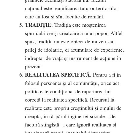
național este reunificarea tuturor teritoriilor
care au fost și sînt locuite de români.
TRADIŢIE.
Tradiția este moștenirea
spirituală vie și creatoare a unui popor. Altfel
spus, tradiția nu este obiect de muzeu sau
prilej de idolatrie, ci acumulare de experiențe,
îndreptar de viață și instrument de acțiune în
prezent.
REALITATEA SPECIFICĂ.
Pentru a fi în
folosul persoanei și al comunității, orice act
politic este condiționat de raportarea lui
corectă la realitatea specifică. Recursul la
realitate este propriu creștinului și omului de
dreapta, în răspărul ingineriei sociale – de
factură stîngistă –, care ignoră realitatea și
imaginează utopii, inevitabil distructive.