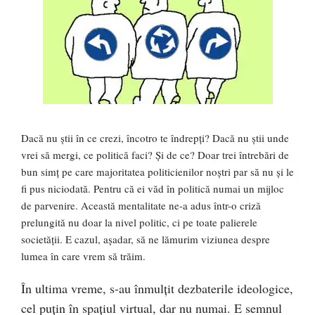
Dacă nu știi în ce crezi, încotro te îndrepți? Dacă nu știi unde
vrei să mergi, ce politică faci? Și de ce? Doar trei întrebări de
bun simț pe care majoritatea politicienilor noștri par să nu și le
fi pus niciodată. Pentru că ei văd în politică numai un mijloc
de parvenire. Această mentalitate ne-a adus într-o criză
prelungită nu doar la nivel politic, ci pe toate palierele
societății. E cazul, așadar, să ne lămurim viziunea despre
lumea în care vrem să trăim.
În ultima vreme, s-au înmulțit dezbaterile ideologice,
cel puțin în spațiul virtual, dar nu numai. E semnul