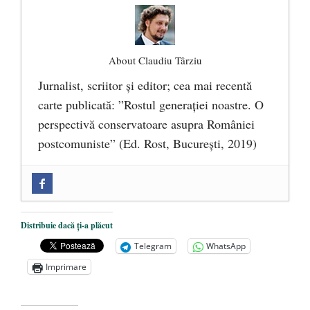
About Claudiu Târziu
Jurnalist, scriitor şi editor; cea mai recentă
carte publicată: ”Rostul generației noastre. O
perspectivă conservatoare asupra României
postcomuniste” (Ed. Rost, București, 2019)
„Microbuzele de aur” ale PNRR: Claudiu
Târziu cere anchetă a Parchetului
European și reforme pentru a bloca
Distribuie dacă ți-a plăcut
achizițiile la suprapreț
- 13 august 2025
Telegram
WhatsApp
Dragi prieteni din Constanța
- 12 august
Imprimare
2025
România nu știe să își folosească și să își