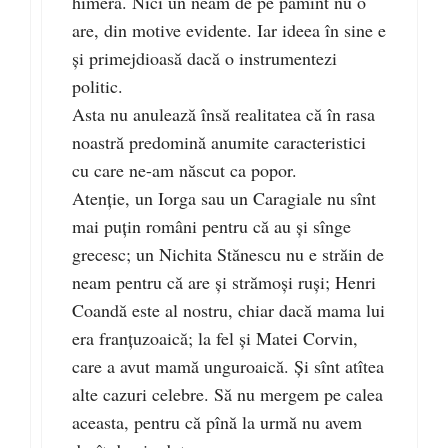
himeră. Nici un neam de pe pămînt nu o
are, din motive evidente. Iar ideea în sine e
și primejdioasă dacă o instrumentezi
politic.
Asta nu anulează însă realitatea că în rasa
noastră predomină anumite caracteristici
cu care ne-am născut ca popor.
Atenție, un Iorga sau un Caragiale nu sînt
mai puțin români pentru că au și sînge
grecesc; un Nichita Stănescu nu e străin de
neam pentru că are și strămoși ruși; Henri
Coandă este al nostru, chiar dacă mama lui
era franțuzoaică; la fel și Matei Corvin,
care a avut mamă unguroaică. Și sînt atîtea
alte cazuri celebre. Să nu mergem pe calea
aceasta, pentru că pînă la urmă nu avem