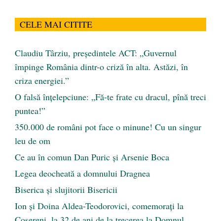
CELE MAI CITITE
Claudiu Târziu, președintele ACT: „Guvernul
împinge România dintr-o criză în alta. Astăzi, în
criza energiei.”
O falsă înțelepciune: „Fă-te frate cu dracul, pînă treci
puntea!”
350.000 de români pot face o minune! Cu un singur
leu de om
Ce au în comun Dan Puric şi Arsenie Boca
Legea deocheată a domnului Dragnea
Biserica și slujitorii Bisericii
Ion și Doina Aldea-Teodorovici, comemorați la
Coșereni, la 32 de ani de la trecerea la Domnul