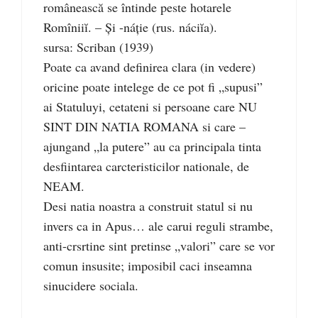
românească se întinde peste hotarele
Romîniiĭ. – Și -náție (rus. náciĭa).
sursa: Scriban (1939)
Poate ca avand definirea clara (in vedere)
oricine poate intelege de ce pot fi „supusi”
ai Statuluyi, cetateni si persoane care NU
SINT DIN NATIA ROMANA si care –
ajungand „la putere” au ca principala tinta
desfiintarea carcteristicilor nationale, de
NEAM.
Desi natia noastra a construit statul si nu
invers ca in Apus… ale carui reguli strambe,
anti-crsrtine sint pretinse „valori” care se vor
comun insusite; imposibil caci inseamna
sinucidere sociala.