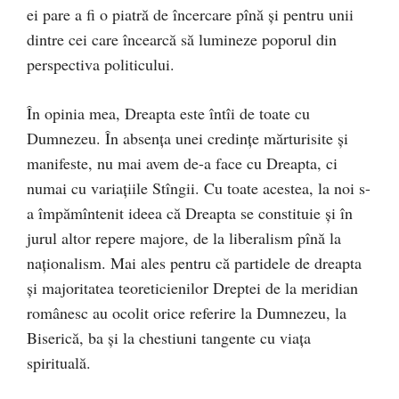
ei pare a fi o piatră de încercare pînă și pentru unii
dintre cei care încearcă să lumineze poporul din
perspectiva politicului.
În opinia mea, Dreapta este întîi de toate cu
Dumnezeu. În absența unei credințe mărturisite și
manifeste, nu mai avem de-a face cu Dreapta, ci
numai cu variațiile Stîngii. Cu toate acestea, la noi s-
a împămîntenit ideea că Dreapta se constituie și în
jurul altor repere majore, de la liberalism pînă la
naționalism. Mai ales pentru că partidele de dreapta
și majoritatea teoreticienilor Dreptei de la meridian
românesc au ocolit orice referire la Dumnezeu, la
Biserică, ba și la chestiuni tangente cu viața
spirituală.