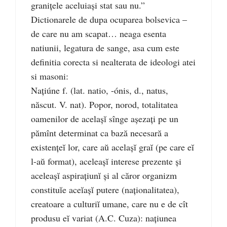
granițele aceluiași stat sau nu.”
Dictionarele de dupa ocuparea bolsevica –
de care nu am scapat… neaga esenta
natiunii, legatura de sange, asa cum este
definitia corecta si nealterata de ideologi atei
si masoni:
Națiúne f. (lat. natio, -ónis, d., natus,
născut. V. nat). Popor, norod, totalitatea
oamenilor de acelașĭ sînge așezați pe un
pămînt determinat ca bază necesară a
existențeĭ lor, care aŭ acelașĭ graĭ (pe care eĭ
l-aŭ format), aceleașĭ interese prezente și
aceleașĭ aspirațiunĭ și al căror organizm
constituĭe aceĭașĭ putere (naționalitatea),
creatoare a culturiĭ umane, care nu e de cît
produsu eĭ variat (A.C. Cuza): națiunea