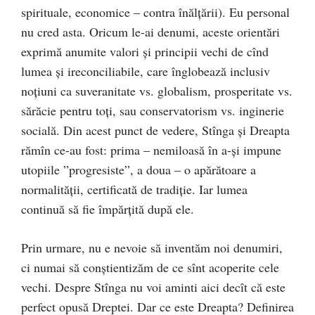
spirituale, economice – contra înălțării). Eu personal
nu cred asta. Oricum le-ai denumi, aceste orientări
exprimă anumite valori și principii vechi de cînd
lumea și ireconciliabile, care înglobează inclusiv
noțiuni ca suveranitate vs. globalism, prosperitate vs.
sărăcie pentru toți, sau conservatorism vs. inginerie
socială. Din acest punct de vedere, Stînga și Dreapta
rămîn ce-au fost: prima – nemiloasă în a-și impune
utopiile ”progresiste”, a doua – o apărătoare a
normalității, certificată de tradiție. Iar lumea
continuă să fie împărțită după ele.
Prin urmare, nu e nevoie să inventăm noi denumiri,
ci numai să conștientizăm de ce sînt acoperite cele
vechi. Despre Stînga nu voi aminti aici decît că este
perfect opusă Dreptei. Dar ce este Dreapta? Definirea