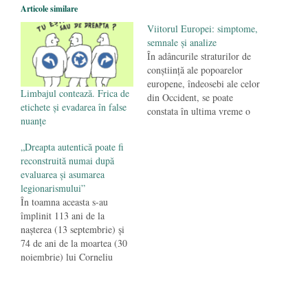
Articole similare
protejeze resursele
- 11 august 2025
Viitorul Europei: simptome,
semnale şi analize
În adâncurile straturilor de
conştiinţă ale popoarelor
europene, îndeosebi ale celor
Limbajul contează. Frica de
din Occident, se poate
etichete și evadarea în false
constata în ultima vreme o
nuanțe
dinamică sporită a
frământărilor şi
„Dreapta autentică poate fi
aprehensiunilor privind
reconstruită numai după
viitorul lor cultural şi
evaluarea şi asumarea
identitar. Principalul pericol
legionarismului”
la adresa acestei identităţi
În toamna aceasta s-au
este văzut în procesul de
împlinit 113 ani de la
imigrare masivă în Europa a
naşterea (13 septembrie) şi
persoanelor de…
74 de ani de la moartea (30
noiembrie) lui Corneliu
Zelea Codreanu, fondatorul
şi liderul Mişcării
Legionare/ „Legiunea