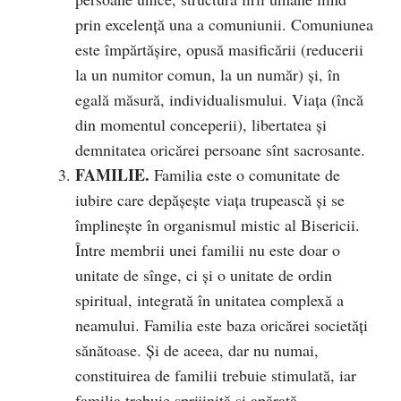
prin excelență una a comuniunii. Comuniunea
este împărtășire, opusă masificării (reducerii
la un numitor comun, la un număr) și, în
egală măsură, individualismului. Viața (încă
din momentul conceperii), libertatea și
demnitatea oricărei persoane sînt sacrosante.
FAMILIE.
Familia este o comunitate de
iubire care depăşeşte viaţa trupească şi se
împlinește în organismul mistic al Bisericii.
Între membrii unei familii nu este doar o
unitate de sînge, ci şi o unitate de ordin
spiritual, integrată în unitatea complexă a
neamului. Familia este baza oricărei societăți
sănătoase. Și de aceea, dar nu numai,
constituirea de familii trebuie stimulată, iar
familia trebuie sprijinită și apărată.