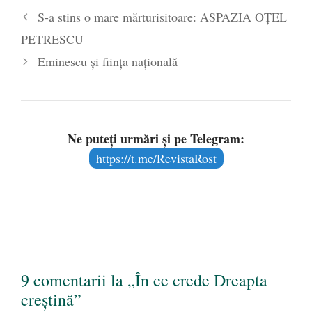
Arhanghelul Mihail” (care a
S-a stins o mare mărturisitoare: ASPAZIA OȚEL
avut partidele „Garda de
Fier” şi „Totul Pentru
PETRESCU
Ţară”). Distanţa în timp nu a
domolit…
Eminescu şi fiinţa naţională
Ne puteți urmări și pe Telegram:
https://t.me/RevistaRost
9 comentarii la „În ce crede Dreapta
creștină”