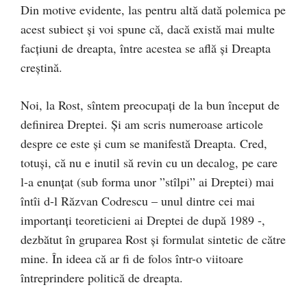
Din motive evidente, las pentru altă dată polemica pe
acest subiect și voi spune că, dacă există mai multe
facțiuni de dreapta, între acestea se află și Dreapta
creștină.
Noi, la Rost, sîntem preocupați de la bun început de
definirea Dreptei. Și am scris numeroase articole
despre ce este și cum se manifestă Dreapta. Cred,
totuși, că nu e inutil să revin cu un decalog, pe care
l-a enunțat (sub forma unor ”stîlpi” ai Dreptei) mai
întîi d-l Răzvan Codrescu – unul dintre cei mai
importanți teoreticieni ai Dreptei de după 1989 -,
dezbătut în gruparea Rost și formulat sintetic de către
mine. În ideea că ar fi de folos într-o viitoare
întreprindere politică de dreapta.