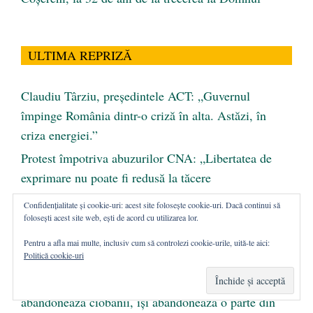
ULTIMA REPRIZĂ
Claudiu Târziu, președintele ACT: „Guvernul
împinge România dintr-o criză în alta. Astăzi, în
criza energiei.”
Protest împotriva abuzurilor CNA: „Libertatea de
exprimare nu poate fi redusă la tăcere
Claudiu Târziu acuză CNA de cenzură după
Confidențialitate și cookie-uri: acest site folosește cookie-uri. Dacă continui să
solicitarea de eliminare a unui clip video din mediul
folosești acest site web, ești de acord cu utilizarea lor.
online
Pentru a afla mai multe, inclusiv cum să controlezi cookie-urile, uită-te aici:
Politică cookie-uri
Claudiu Târziu, europarlamentar și președinte
Acțiunea Conservatoare: „Dacă România își
abandonează ciobanii, își abandonează o parte din