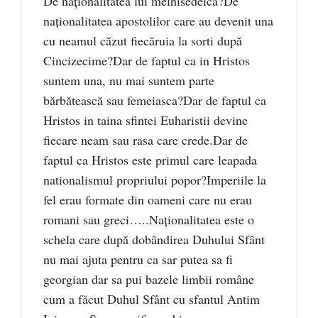
De naționalitatea lui melhisedeica?De
naționalitatea apostolilor care au devenit una
cu neamul căzut fiecăruia la sorti după
Cincizecime?Dar de faptul ca in Hristos
suntem una, nu mai suntem parte
bărbătească sau femeiasca?Dar de faptul ca
Hristos in taina sfintei Euharistii devine
fiecare neam sau rasa care crede.Dar de
faptul ca Hristos este primul care leapada
nationalismul propriului popor?Imperiile la
fel erau formate din oameni care nu erau
romani sau greci…..Naționalitatea este o
schela care după dobândirea Duhului Sfânt
nu mai ajuta pentru ca sar putea sa fi
georgian dar sa pui bazele limbii române
cum a făcut Duhul Sfânt cu sfantul Antim