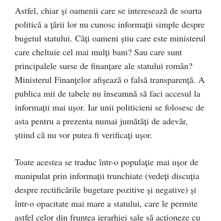
Astfel, chiar și oamenii care se interesează de soarta
politică a țării lor nu cunosc informații simple despre
bugetul statului. Câți oameni știu care este ministerul
care cheltuie cel mai mulți bani? Sau care sunt
principalele surse de finanțare ale statului român?
Ministerul Finanțelor afișează o falsă transparență. A
publica mii de tabele nu înseamnă să faci accesul la
informații mai ușor. Iar unii politicieni se folosesc de
asta pentru a prezenta numai jumătăți de adevăr,
știind că nu vor putea fi verificați ușor.
Toate acestea se traduc într-o populație mai ușor de
manipulat prin informații trunchiate (vedeți discuția
despre rectificările bugetare pozitive și negative) și
într-o opacitate mai mare a statului, care le permite
astfel celor din fruntea ierarhiei sale să acționeze cu