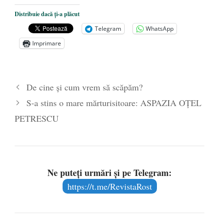
Ceva despre pandemie
- 17 martie 2020
Distribuie dacă ți-a plăcut
O carte despre embrionul uman, ca
Telegram
WhatsApp
persoană ce trebuie apărată
- 8 octombrie
Imprimare
2019
Societatea de Cultură Macedo-Română
împlinește 140 de ani de la înființare
- 20
De cine și cum vrem să scăpăm?
septembrie 2019
S-a stins o mare mărturisitoare: ASPAZIA OȚEL
PETRESCU
Ne puteți urmări și pe Telegram:
https://t.me/RevistaRost