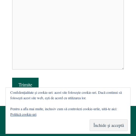
Trimite
Confidențialitate și cookie-uri: acest site folosește cookie-uri. Dacă continui să
folosești acest site web, ești de acord cu utilizarea lor.
Pentru a afla mai multe, inclusiv cum să controlezi cookie-urile, uită-te aici:
Politică cookie-uri
© 2002-2026 · Asociația ROST
Web hosting şi dezvoltare Wordpress:
Casa de WEB