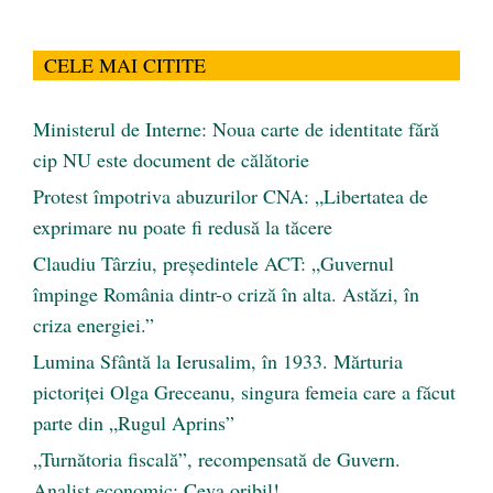
CELE MAI CITITE
Ministerul de Interne: Noua carte de identitate fără
cip NU este document de călătorie
Protest împotriva abuzurilor CNA: „Libertatea de
exprimare nu poate fi redusă la tăcere
Claudiu Târziu, președintele ACT: „Guvernul
împinge România dintr-o criză în alta. Astăzi, în
criza energiei.”
Lumina Sfântă la Ierusalim, în 1933. Mărturia
pictoriței Olga Greceanu, singura femeia care a făcut
parte din „Rugul Aprins”
„Turnătoria fiscală”, recompensată de Guvern.
Analist economic: Ceva oribil!