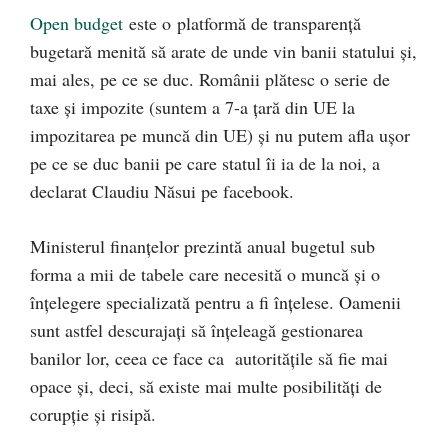
Open budget
este o platformă de transparență
bugetară menită să arate de unde vin banii statului și,
mai ales, pe ce se duc. Românii plătesc o serie de
taxe și impozite (suntem a 7-a țară din UE la
impozitarea pe muncă din UE) și nu putem afla ușor
pe ce se duc banii pe care s
tatul îi ia de la noi, a
declarat Claudiu Năsui pe facebook.
Ministerul finanțelor prezintă anual bugetul sub
forma a mii de tabele care necesită o muncă și o
înțelegere specializată pentru a fi înțelese. Oamenii
sunt astfel descurajați să înțeleagă gestionarea
banilor lor, ceea ce face ca autoritățile să fie mai
opace și, deci, să existe mai multe posibilități de
corupție și risipă.