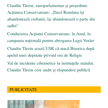
Claudiu Târziu, europarlamentar și președinte
Acțiunea Conservatoare: „Dacă România își
abandonează ciobanii, își abandonează o parte din
suflet”
Conducerea Acțiunii Conservatoare, la Aiud, în
campania națională pentru abrogarea Legii Vexler
Claudiu Târziu acuză USR că atacă Biserica după
apelul unei deputate privind ora de Religie
Val de incidente cibernetice în instituțiile statului.
Claudiu Târziu cere audit și răspundere publică
PUBLICITATE