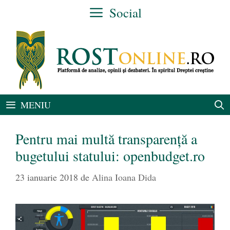
Sari
Social
la
conținut
MENIU
Pentru mai multă transparență a
bugetului statului: openbudget.ro
23 ianuarie 2018
de
Alina Ioana Dida