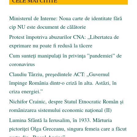
CELE MAI CITITE
Ministerul de Interne: Noua carte de identitate fără
cip NU este document de călătorie
Protest împotriva abuzurilor CNA: „Libertatea de
exprimare nu poate fi redusă la tăcere
Cum sunteți manipulați în privința ”pandemiei” de
coronavirus
Claudiu Târziu, președintele ACT: „Guvernul
împinge România dintr-o criză în alta. Astăzi, în
criza energiei.”
Nichifor Crainic, despre Statul Etnocratic Român şi
românizarea sistemului economic naţional (II)
Lumina Sfântă la Ierusalim, în 1933. Mărturia
pictoriței Olga Greceanu, singura femeia care a făcut
parte din „Rugul Aprins”