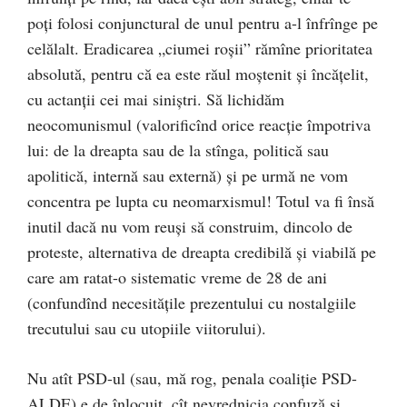
poți folosi conjunctural de unul pentru a-l înfrînge pe
celălalt. Eradicarea „ciumei roșii” rămîne prioritatea
absolută, pentru că ea este răul moștenit și încățelit,
cu actanții cei mai siniștri. Să lichidăm
neocomunismul (valorificînd orice reacție împotriva
lui: de la dreapta sau de la stînga, politică sau
apolitică, internă sau externă) și pe urmă ne vom
concentra pe lupta cu neomarxismul! Totul va fi însă
inutil dacă nu vom reuși să construim, dincolo de
proteste, alternativa de dreapta credibilă și viabilă pe
care am ratat-o sistematic vreme de 28 de ani
(confundînd necesitățile prezentului cu nostalgiile
trecutului sau cu utopiile viitorului).
Nu atît PSD-ul (sau, mă rog, penala coaliție PSD-
ALDE) e de înlocuit, cît nevrednicia confuză și