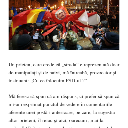
Un prieten, care crede că „strada” e reprezentată doar
de manipulați și de naivi, mă întreabă, provocator și
insinuant: „Cu ce înlocuim PSD-ul ?”.
Mă feresc să spun că am răspuns, ci prefer să spun că
mi-am exprimat punctul de vedere în comentariile
aferente unei postări anterioare, pe care, la sugestia
altor prieteni, îl reiau și aici, oarecum „mai la
vedere” (fără cine știe ce iluzii – m-am vindecat de