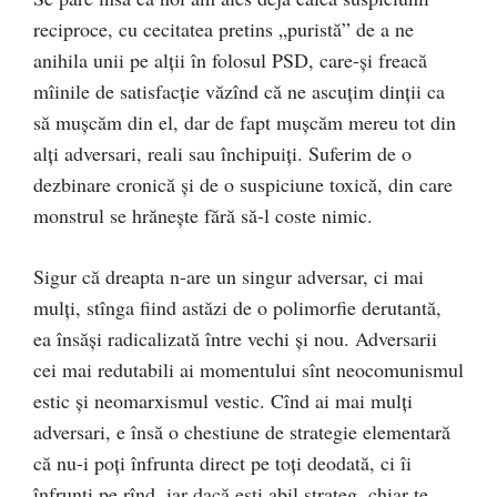
reciproce, cu cecitatea pretins „puristă” de a ne
anihila unii pe alții în folosul PSD, care-și freacă
mîinile de satisfacție văzînd că ne ascuțim dinții ca
să mușcăm din el, dar de fapt mușcăm mereu tot din
alți adversari, reali sau închipuiți. Suferim de o
dezbinare cronică și de o suspiciune toxică, din care
monstrul se hrănește fără să-l coste nimic.
Sigur că dreapta n-are un singur adversar, ci mai
mulți, stînga fiind astăzi de o polimorfie derutantă,
ea însăși radicalizată între vechi și nou. Adversarii
cei mai redutabili ai momentului sînt neocomunismul
estic și neomarxismul vestic. Cînd ai mai mulți
adversari, e însă o chestiune de strategie elementară
că nu-i poți înfrunta direct pe toți deodată, ci îi
înfrunți pe rînd, iar dacă ești abil strateg, chiar te