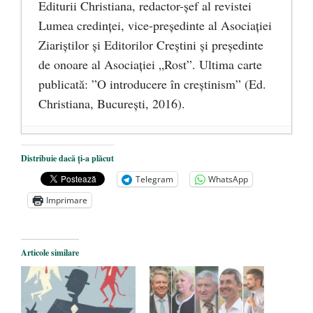
Editurii Christiana, redactor-şef al revistei
Lumea credinţei, vice-preşedinte al Asociaţiei
Ziariştilor şi Editorilor Creştini şi preşedinte
de onoare al Asociaţiei „Rost”. Ultima carte
publicată: ”O introducere în creștinism” (Ed.
Christiana, Bucureşti, 2016).
DANA KONYA-PETRIȘOR, ÎNTRU
Distribuie dacă ți-a plăcut
VEȘNICĂ POMENIRE
- 17 martie 2021
Telegram
WhatsApp
ÎNĂLȚATU-S-A!
- 28 mai 2020
Imprimare
Sic credo – Francisco Franco (1892-1975)
- 25 octombrie 2019
Articole similare