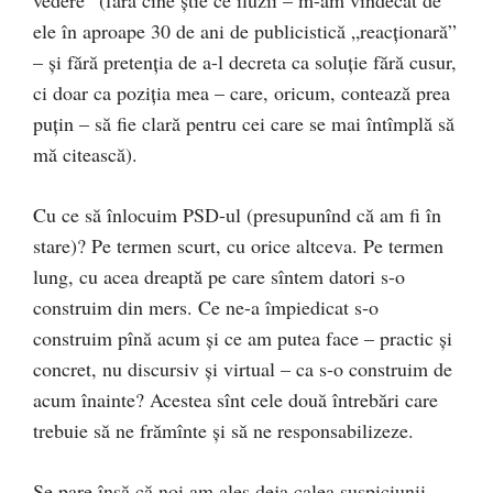
ele în aproape 30 de ani de publicistică „reacționară”
– și fără pretenția de a-l decreta ca soluție fără cusur,
ci doar ca poziția mea – care, oricum, contează prea
puțin – să fie clară pentru cei care se mai întîmplă să
mă citească).
Cu ce să înlocuim PSD-ul (presupunînd că am fi în
stare)? Pe termen scurt, cu orice altceva. Pe termen
lung, cu acea dreaptă pe care sîntem datori s-o
construim din mers. Ce ne-a împiedicat s-o
construim pînă acum și ce am putea face – practic și
concret, nu discursiv și virtual – ca s-o construim de
acum înainte? Acestea sînt cele două întrebări care
trebuie să ne frămînte și să ne responsabilizeze.
Se pare însă că noi am ales deja calea suspiciunii