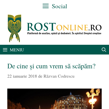
Sari
Social
la
conținut
MENIU
De cine și cum vrem să scăpăm?
22 ianuarie 2018
de
Răzvan Codrescu