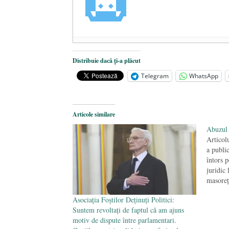
Mărturisire. Despre Mișcarea Legion
Distribuie dacă ți-a plăcut
A mai plecat un luptător făgărăşea
Telegram
WhatsApp
STRIGOIUL
- 4 iulie 2024
Articole similare
Abuzul 
Articol
a publi
întors 
juridic 
masoreț
dictat 
Asociația Foștilor Deținuți Politici:
legislat
Suntem revoltați de faptul că am ajuns
al Fede
motiv de dispute între parlamentari.