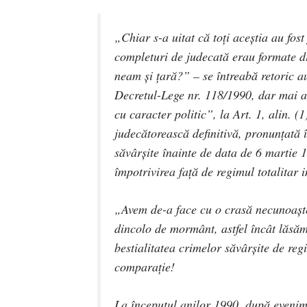
„Chiar s-a uitat că toți aceștia au fos
completuri de judecată erau formate di
neam și țară?” – se întreabă retoric a
Decretul-Lege nr. 118/1990, dar mai a
cu caracter politic”, la Art. 1, alin. 
judecătorească definitivă, pronunțată
săvârșite înainte de data de 6 martie 
împotrivirea față de regimul totalitar 
„Avem de-a face cu o crasă necunoașter
dincolo de mormânt, astfel încât lăsăm
bestialitatea crimelor săvârșite de re
comparație!
La începutul anilor 1990, după evenim