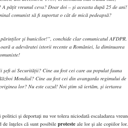
! A pățit vreunul ceva? Doar doi – și aceasta după 25 de ani!
minal comunist să fi suportat o cât de mică pedeapsă?
a părinților și bunicilor!”, conchide clar comunicatul AFDPR.
a oară a adevăratei istorii recente a României, la diminuarea
comuniste!
i șefi ai Securității? Cine au fost cei care au populat fauna
Război Mondial? Cine au fost cei din avangarda regimului de
originea lor? Nu este cazul! Noi știm să iertăm, și iertarea
i politici și deportați nu vor tolera niciodată escaladarea vreun
proteste
d de înțeles că sunt posibile
ale lor și ale copiilor lor.