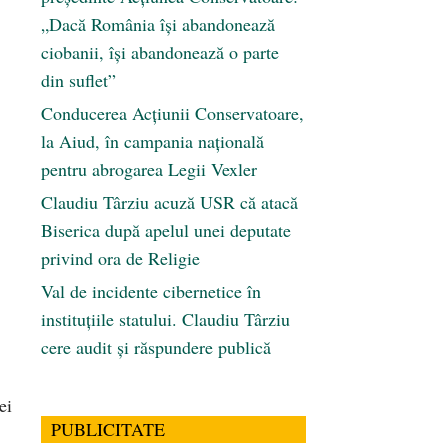
„Dacă România își abandonează
ciobanii, își abandonează o parte
din suflet”
Conducerea Acțiunii Conservatoare,
la Aiud, în campania națională
pentru abrogarea Legii Vexler
Claudiu Târziu acuză USR că atacă
Biserica după apelul unei deputate
privind ora de Religie
Val de incidente cibernetice în
instituțiile statului. Claudiu Târziu
cere audit și răspundere publică
ei
PUBLICITATE