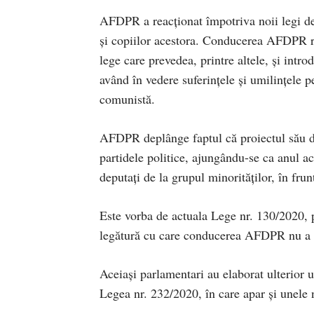
AFDPR a reacționat împotriva noii legi de
și copiilor acestora. Conducerea AFDPR rea
lege care prevedea, printre altele, și int
având în vedere suferințele și umilințele p
comunistă.
AFDPR deplânge faptul că proiectul său de 
partidele politice, ajungându-se ca anul ac
deputați de la grupul minorităților, în fr
Este vorba de actuala Lege nr. 130/2020, 
legătură cu care conducerea AFDPR nu a fos
Aceiași parlamentari au elaborat ulterior u
Legea nr. 232/2020, în care apar și unele n