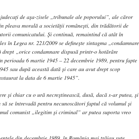
t judecați de așa-zisele „tribunale ale poporului”, ale căror
n pleava morală a societății românești, din trădătorii de
utorii comunicatului. Și continuă, remaintind că atât în
les în Legea nr. 221/2009 se definește sintagma „condamnare
(1) drept „orice condamnare dispusă printr-o hotărâre
 în perioada 6 martie 1945 – 22 decembrie 1989, pentru fapte
1945 sau după această dată și care au avut drept scop
instaurat la data de 6 martie 1945”.
e și chiar cu o ură necreștinească, dusă, dacă s-ar putea, și
 să se întrevadă pentru necunoscători faptul că volumul și
gimul comunist „ilegitim și criminal” ar putea suporta vreo
entele din decembrie 1989, în România mai trăiau sute,