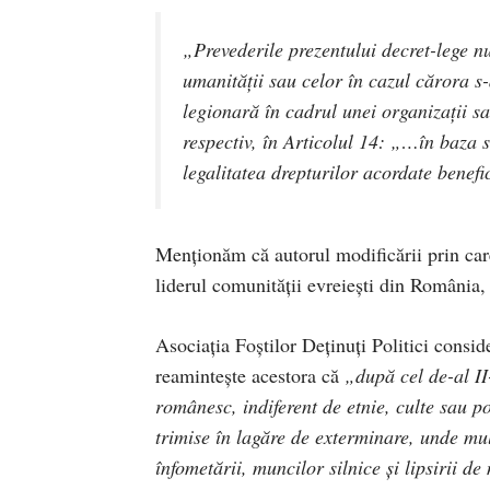
„Prevederile prezentului decret-lege n
umanității sau celor în cazul cărora s-
legionară în cadrul unei organizații sa
respectiv, în Articolul 14: „…în baza se
legalitatea drepturilor acordate benefi
Menționăm că autorul modificării prin care 
liderul comunității evreiești din România
Asociația Foștilor Deținuți Politici consi
reamintește acestora că
„după cel de-al II
românesc, indiferent de etnie, culte sau po
trimise în lagăre de exterminare, unde mulț
înfometării, muncilor silnice și lipsirii d