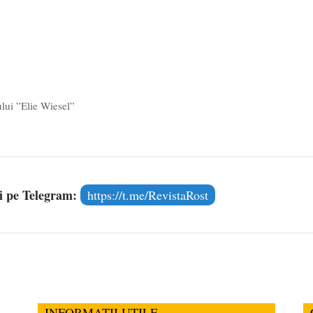
ului ”Elie Wiesel”
și pe Telegram:
https://t.me/RevistaRost
INFORMATII UTILE