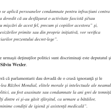
u se aplică persoanelor condamnate pentru infracțiuni contra
a dovedit că au desfășurat o activitate fascistă și/sau
u mișcări de acest fel, precum și copiilor acestora” și,
sizărilor primite sau din proprie inițiativă, vor verifica
ciarilor prezentului decret-lege”.
urmașii deținuților politici sunt discriminați este deputatul ș
Silviu Wexler
,
.
deră că parlamentarii dau dovadă de o crasă ignoranță și le
-lea Război Mondial, elitele morale și intelectuale ale neamul
litici, au fost asasinate sau condamnate la ani grei de temniță
i dintre ei și-au găsit sfârșitul, ca urmare a bătăilor,
e minime condiții de igienă și asistență medicală”.