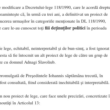
 modificare a Decretului-lege 118/1990, care le acordă dreptu
mintește că, în urmă cu trei ani, a definitivat un proiect de
roducerea urmașilor în categoriile menționate în DL 118/1990,
fiii deținuților politici
e care le-au cunoscut toți
în perioada
lege, echitabil, neinterpretabil și de bun-simț, a fost ignorat
esta să fie întocmit un alt proiect de lege de către un grup de
unte cu domnul Adnagi Slavoliub.
promulgată de Președintele Iohannis săptămâna trecută, în
t consultată, fiind considerată inechitabilă și interpretabilă.
n nou proiect de lege, care face unele precizări, concretizate 
outăți în Articolul 13: