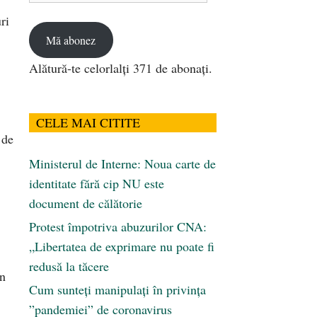
email
ri
Mă abonez
Alătură-te celorlalți 371 de abonați.
CELE MAI CITITE
 de
Ministerul de Interne: Noua carte de
identitate fără cip NU este
document de călătorie
Protest împotriva abuzurilor CNA:
„Libertatea de exprimare nu poate fi
redusă la tăcere
în
Cum sunteți manipulați în privința
”pandemiei” de coronavirus