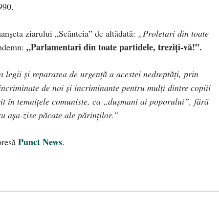
990.
nșeta ziarului „Scânteia” de altădată:
„Proletari din toate
„Parlamentari din toate partidele, treziți-vă!”.
îndemn:
a legii și repararea de urgență a acestei nedreptăți, prin
incriminate de noi și incriminante pentru mulți dintre copiii
ferit în temnițele comuniste, ca „dușmani ai poporului”, fără
ru așa-zise păcate ale părinților.”
Punct News
 presă
.