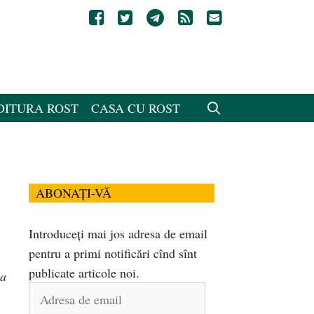
DITURA ROST
CASA CU ROST
ABONAȚI-VĂ
Introduceți mai jos adresa de email
pentru a primi notificări cînd sînt
publicate articole noi.
ea
Adresa
de