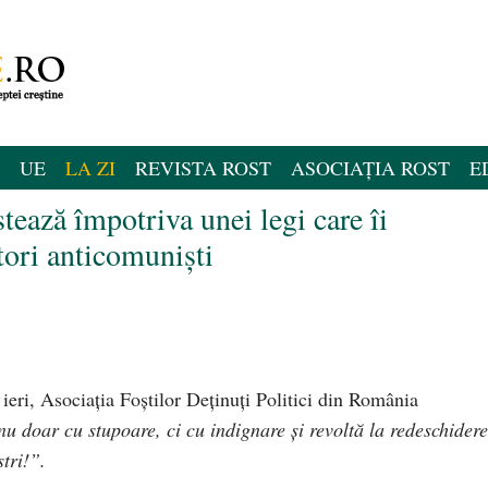
UE
LA ZI
REVISTA ROST
ASOCIAȚIA ROST
E
stează împotriva unei legi care îi
tori anticomuniști
 ieri, Asociația Foștilor Deținuți Politici din România
 doar cu stupoare, ci cu indignare și revoltă la redeschider
tri!”.