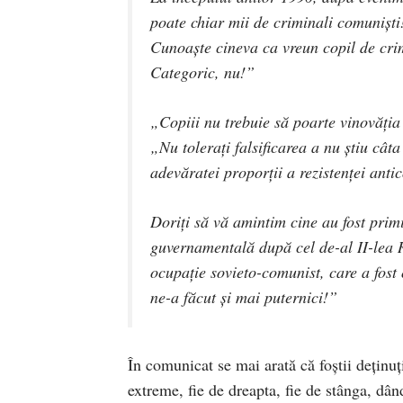
poate chiar mii de criminali comuniști
Cunoaște cineva ca vreun copil de cri
Categoric, nu!”
„Copiii nu trebuie să poarte vinovăți
„Nu tolerați falsificarea a nu știu cât
adevăratei proporții a rezistenței anti
Doriți să vă amintim cine au fost primi
guvernamentală după cel de-al II-lea 
ocupație sovieto-comunist, care a fost 
ne-a făcut și mai puternici!”
În comunicat se mai arată că foștii deținuț
extreme, fie de dreapta, fie de stânga, dân