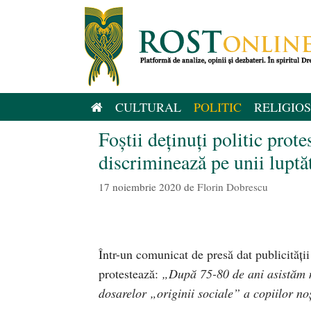
Sari
la
conținut
CULTURAL
POLITIC
RELIGIOS
Foștii deținuți politic prote
discriminează pe unii luptă
17 noiembrie 2020
de
Florin Dobrescu
Într-un comunicat de presă dat publicității
protestează:
„După 75-80 de ani asistăm nu
dosarelor „originii sociale” a copiilor noș