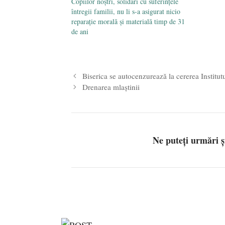
Copiilor noștri, solidari cu suferințele
întregii familii, nu li s-a asigurat nicio
reparație morală și materială timp de 31
de ani
Biserica se autocenzurează la cererea Institut
Drenarea mlaştinii
Ne puteți urmări 