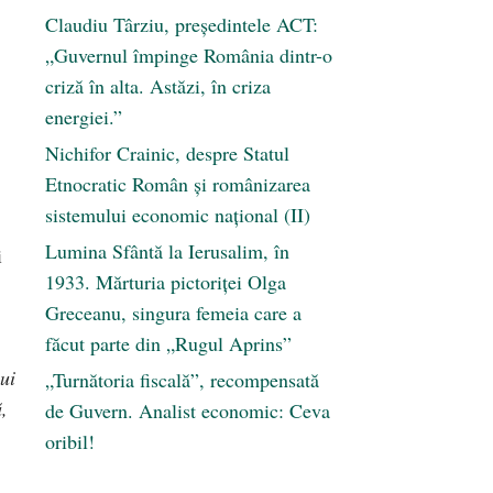
Claudiu Târziu, președintele ACT:
„Guvernul împinge România dintr-o
criză în alta. Astăzi, în criza
energiei.”
Nichifor Crainic, despre Statul
Etnocratic Român şi românizarea
sistemului economic naţional (II)
Lumina Sfântă la Ierusalim, în
i
1933. Mărturia pictoriței Olga
Greceanu, singura femeia care a
făcut parte din „Rugul Aprins”
ui
„Turnătoria fiscală”, recompensată
,
de Guvern. Analist economic: Ceva
oribil!