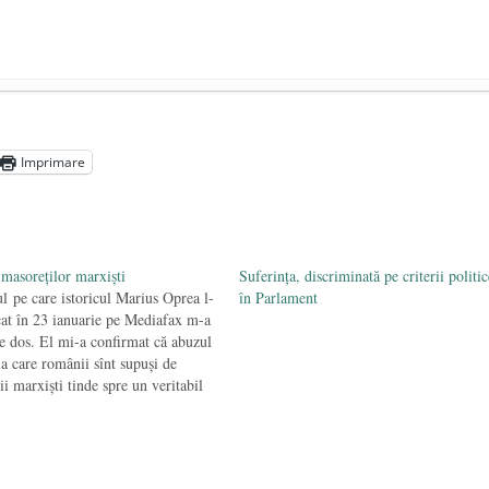
ară și alte sperietori ale acestor zile
- 26 noiembrie 2024
n. Vasile Bucelea: Prezent!
- 17 august 2024
Imprimare
masoreților marxiști
Suferința, discriminată pe criterii politic
ul pe care istoricul Marius Oprea l-
în Parlament
cat în 23 ianuarie pe Mediafax m-a
pe dos. El mi-a confirmat că abuzul
la care românii sînt supuși de
ii marxiști tinde spre un veritabil
ideologic. Despre ce este vorba? În
ura trecută, Silviu Vexler, deputat
rației Comunităților Evreiești,…