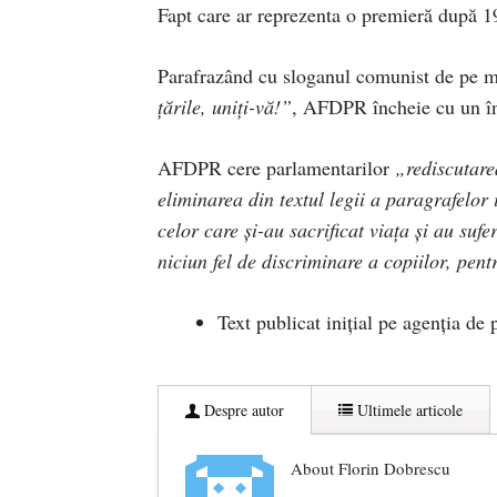
Fapt care ar reprezenta o premieră după 1
Parafrazând cu sloganul comunist de pe ma
țările, uniți-vă!”
, AFDPR încheie cu un 
AFDPR cere parlamentarilor
„rediscutare
eliminarea din textul legii a paragrafelor 
celor care și-au sacrificat viața și au su
niciun fel de discriminare a copiilor, pent
Text publicat inițial pe agenția de
Despre autor
Ultimele articole
About Florin Dobrescu