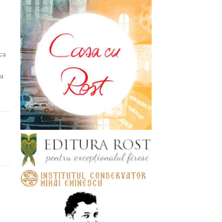
ca
 a