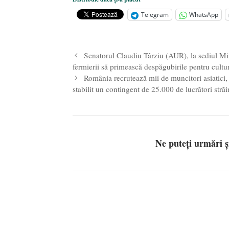
„Carnea cultivată” în laborator, t
iulie 2024
Telegram
WhatsApp
Părintele mărturisitor Constantin 
2024
Senatorul Claudiu Târziu (AUR), la sediul Mi
fermierii să primească despăgubirile pentru cultur
România recrutează mii de muncitori asiatici,
stabilit un contingent de 25.000 de lucrători stră
Ne puteți urmări 