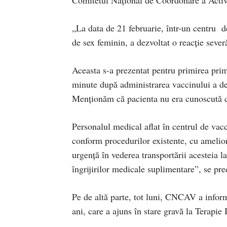
Comitetul Naţional de Coordonare a Activ
„La data de 21 februarie, într-un centru d
de sex feminin, a dezvoltat o reacție severă
Aceasta s-a prezentat pentru primirea pri
minute după administrarea vaccinului a dezv
Menționăm că pacienta nu era cunoscută cu 
Personalul medical aflat în centrul de vacc
conform procedurilor existente, cu ameliorar
urgență în vederea transportării acesteia l
îngrijirilor medicale suplimentare”, se pr
Pe de altă parte, tot luni, CNCAV a informa
ani, care a ajuns în stare gravă la Terapie