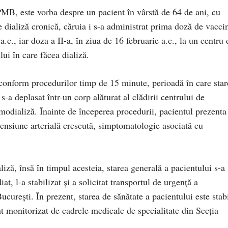
PMB, este vorba despre un pacient în vârstă de 64 de ani, cu
e dializă cronică, căruia i s-a administrat prima doză de vacci
.c., iar doza a II-a, în ziua de 16 februarie a.c., la un centru 
ui în care făcea dializă.
 conform procedurilor timp de 15 minute, perioadă în care star
 s-a deplasat într-un corp alăturat al clădirii centrului de
modializă. Înainte de începerea procedurii, pacientul prezenta
tensiune arterială crescută, simptomatologie asociată cu
iză, însă în timpul acesteia, starea generală a pacientului s-a
t, l-a stabilizat și a solicitat transportul de urgență a
ucurești. În prezent, starea de sănătate a pacientului este stab
nt monitorizat de cadrele medicale de specialitate din Secția