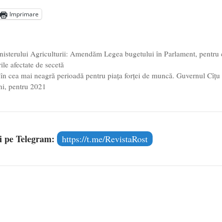
ot mai aproape de autorizare pentru comercializare în UE
- 28
Imprimare
Voicescu, pomenit, duminică, la Mănăstirea Cernica
- 27 iulie
nisterului Agriculturii: Amendăm Legea bugetului în Parlament, pentru 
ile afectate de secetă
 în cea mai neagră perioadă pentru piața forței de muncă. Guvernul Cîțu
ini, pentru 2021
și pe Telegram:
https://t.me/RevistaRost