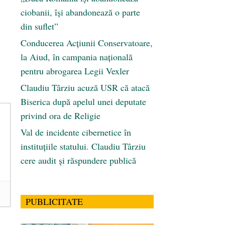
ciobanii, își abandonează o parte
din suflet”
Conducerea Acțiunii Conservatoare,
la Aiud, în campania națională
pentru abrogarea Legii Vexler
Claudiu Târziu acuză USR că atacă
Biserica după apelul unei deputate
privind ora de Religie
Val de incidente cibernetice în
instituțiile statului. Claudiu Târziu
cere audit și răspundere publică
PUBLICITATE