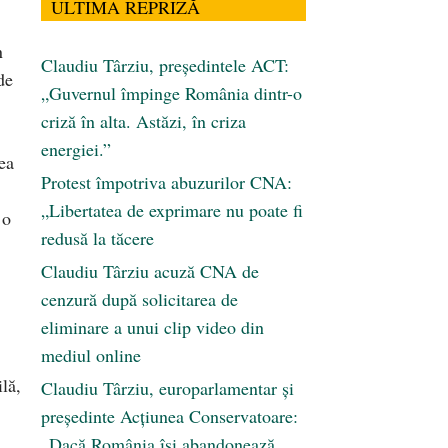
ULTIMA REPRIZĂ
n
Claudiu Târziu, președintele ACT:
de
„Guvernul împinge România dintr-o
criză în alta. Astăzi, în criza
energiei.”
ea
Protest împotriva abuzurilor CNA:
„Libertatea de exprimare nu poate fi
 o
redusă la tăcere
Claudiu Târziu acuză CNA de
cenzură după solicitarea de
eliminare a unui clip video din
mediul online
ilă,
Claudiu Târziu, europarlamentar și
președinte Acțiunea Conservatoare:
„Dacă România își abandonează