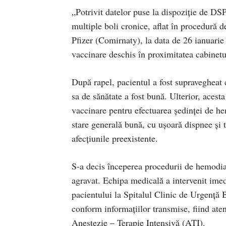
„Potrivit datelor puse la dispoziție de DS
multiple boli cronice, aflat în procedură d
Pfizer (Comirnaty), la data de 26 ianuarie a
vaccinare deschis în proximitatea cabinetul
După rapel, pacientul a fost supravegheat
sa de sănătate a fost bună. Ulterior, acesta
vaccinare pentru efectuarea ședinței de he
stare generală bună, cu ușoară dispnee și 
afecțiunile preexistente.
S-a decis începerea procedurii de hemodial
agravat. Echipa medicală a intervenit imedia
pacientului la Spitalul Clinic de Urgență B
conform informațiilor transmise, fiind ate
Anestezie – Terapie Intensivă (ATI).