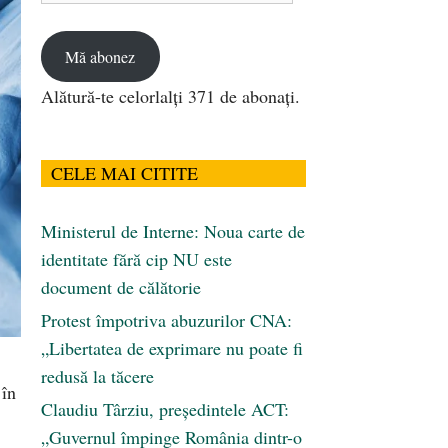
email
Mă abonez
Alătură-te celorlalți 371 de abonați.
CELE MAI CITITE
Ministerul de Interne: Noua carte de
identitate fără cip NU este
document de călătorie
Protest împotriva abuzurilor CNA:
„Libertatea de exprimare nu poate fi
redusă la tăcere
 în
Claudiu Târziu, președintele ACT:
„Guvernul împinge România dintr-o