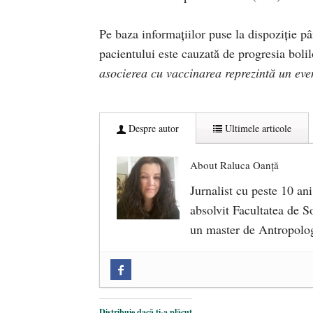
Pe baza informațiilor puse la dispoziție pâ
pacientului este cauzată de progresia bolil
asocierea cu vaccinarea reprezintă un eve
Despre autor
Ultimele articole
About Raluca Oanță
Jurnalist cu peste 10 ani
absolvit Facultatea de So
un master de Antropolog
Zilele Culturii și Spiritualității l
comemorat la 102 ani de la naștere
Distribuie dacă ți-a plăcut