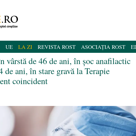
UE
LA ZI
REVISTA ROST
ASOCIAȚIA ROST
E
vârstă de 46 de ani, în șoc anafilactic
 de ani, în stare gravă la Terapie
nt coincident