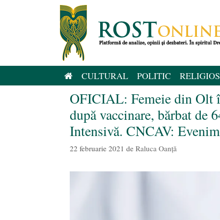
Sari
la
conținut
CULTURAL
POLITIC
RELIGIOS
OFICIAL: Femeie din Olt în 
după vaccinare, bărbat de 64
Intensivă. CNCAV: Evenime
22 februarie 2021
de
Raluca Oanță