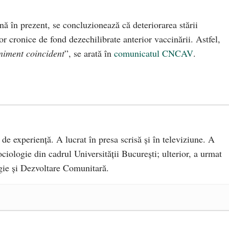
nă în prezent, se concluzionează că deteriorarea stării
or cronice de fond dezechilibrate anterior vaccinării. Astfel,
niment coincident
”, se arată în
comunicatul CNCAV
.
 de experiență. A lucrat în presa scrisă și în televiziune. A
ciologie din cadrul Universității București; ulterior, a urmat
ie și Dezvoltare Comunitară.
a Mănăstirea „Sfânta Ana” Rohia. Părintele Nicolae Steinhardt,
- 29 iulie 2024