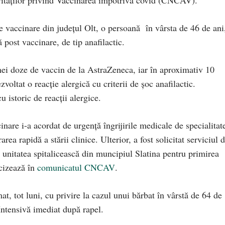
ităţilor privind Vaccinarea împotriva covid (CNCAV).
e vaccinare din județul Olt, o persoană în vârsta de 46 de ani
 post vaccinare, de tip anafilactic.
mei doze de vaccin de la AstraZeneca, iar în aproximativ 10
oltat o reacție alergică cu criterii de șoc anafilactic.
istoric de reacții alergice.
inare i-a acordat de urgență îngrijirile medicale de specialitat
ea rapidă a stării clinice. Ulterior, a fost solicitat serviciul 
a unitatea spitalicească din muncipiul Slatina pentru primirea
ecizează în
comunicatul CNCAV
.
t, tot luni, cu privire la cazul unui bărbat în vârstă de 64 de
 Intensivă imediat după rapel.