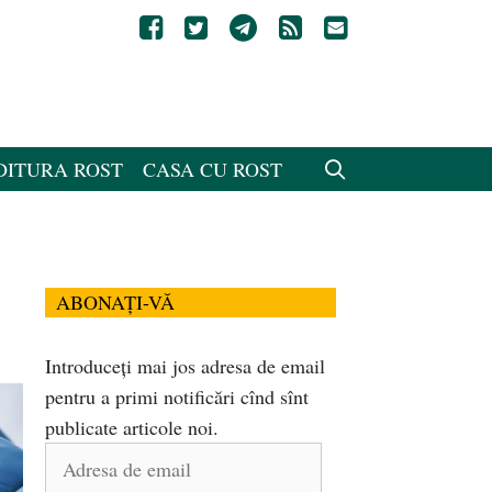
DITURA ROST
CASA CU ROST
ABONAȚI-VĂ
Introduceți mai jos adresa de email
pentru a primi notificări cînd sînt
publicate articole noi.
Adresa
de