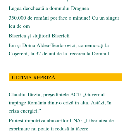
Legea deocheată a domnului Dragnea
350.000 de români pot face o minune! Cu un singur
leu de om
Biserica și slujitorii Bisericii
Ion și Doina Aldea-Teodorovici, comemorați la
Coșereni, la 32 de ani de la trecerea la Domnul
ULTIMA REPRIZĂ
Claudiu Târziu, președintele ACT: „Guvernul
împinge România dintr-o criză în alta. Astăzi, în
criza energiei.”
Protest împotriva abuzurilor CNA: „Libertatea de
exprimare nu poate fi redusă la tăcere