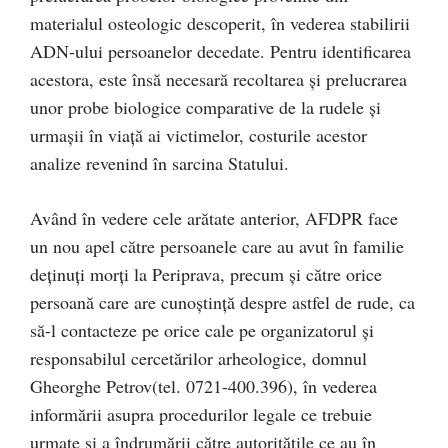
materialul osteologic descoperit, în vederea stabilirii
ADN-ului persoanelor decedate. Pentru identificarea
acestora, este însă necesară recoltarea și prelucrarea
unor probe biologice comparative de la rudele și
urmașii în viață ai victimelor, costurile acestor
analize revenind în sarcina Statului.
Având în vedere cele arătate anterior, AFDPR face
un nou apel către persoanele care au avut în familie
deținuți morți la Periprava, precum și către orice
persoană care are cunoștință despre astfel de rude, ca
să-l contacteze pe orice cale pe organizatorul și
responsabilul cercetărilor arheologice, domnul
Gheorghe Petrov(tel. 0721-400.396), în vederea
informării asupra procedurilor legale ce trebuie
urmate și a îndrumării către autoritățile ce au în