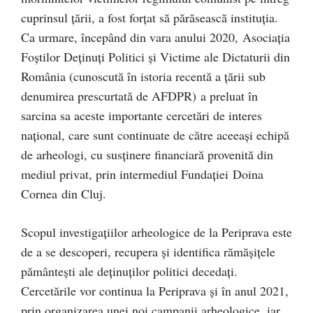
cuprinsul țării, a fost forțat să părăsească instituția.
Ca urmare, începând din vara anului 2020, Asociația
Foștilor Deținuți Politici și Victime ale Dictaturii din
România (cunoscută în istoria recentă a țării sub
denumirea prescurtată de AFDPR) a preluat în
sarcina sa aceste importante cercetări de interes
național, care sunt continuate de către aceeași echipă
de arheologi, cu susținere financiară provenită din
mediul privat, prin intermediul Fundației Doina
Cornea din Cluj.
Scopul investigațiilor arheologice de la Periprava este
de a se descoperi, recupera și identifica rămășițele
pământești ale deținuților politici decedați.
Cercetările vor continua la Periprava și în anul 2021,
prin organizarea unei noi campanii arheologice, iar