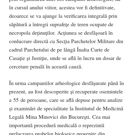
în cursul anului viitor, acestea vor fi definitivate,
deoarece se va ajunge la verificarea integrală prin
săpătură a întregii suprafețe de teren ocupate de
necropola deținuților. Acțiunea se desfășoară în
conlucrare directă cu Secția Parchetelor Militare din
cadrul Parchetului de pe lângă Înalta Curte de
Casație și Justiție, unde se află în lucru un dosar de
cercetare penală în această cauză.
În urma campaniilor arheologice desfășurate până în
prezent, au fost descoperite și recuperate osemintele
a 55 de persoane, care se află depuse pentru analize
și examinări de specialitate la Institutul de Medicină
Legală Mina Minovici din București. Cea mai
importantă procedură medicală o reprezintă
prelucrarea probelor biologice provenite din