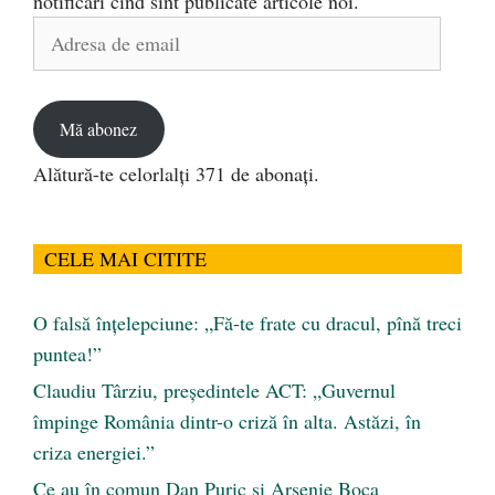
notificări cînd sînt publicate articole noi.
Adresa
de
email
Mă abonez
Alătură-te celorlalți 371 de abonați.
CELE MAI CITITE
O falsă înțelepciune: „Fă-te frate cu dracul, pînă treci
puntea!”
Claudiu Târziu, președintele ACT: „Guvernul
împinge România dintr-o criză în alta. Astăzi, în
criza energiei.”
Ce au în comun Dan Puric şi Arsenie Boca