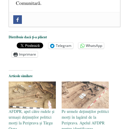
Comunitară.
Zilele Culturii și Spiritualității la
Mănăstirea „Sfânta Ana” Rohia. Părintele
Nicolae Steinhardt, comemorat la 102 ani
Distribuie dacă ți-a plăcut
de la naștere
- 29 iulie 2024
Telegram
WhatsApp
„Carnea cultivată” în laborator, tot mai
Imprimare
aproape de autorizare pentru
comercializare în UE
- 28 iulie 2024
Articole similare
Părintele mărturisitor Constantin
Voicescu, pomenit, duminică, la
Mănăstirea Cernica
- 27 iulie 2024
AFDPR, apel către rudele și
Pe urmele deținuților politici
urmașii deținuților politici
morți în lagărul de la
morți la Periprava și Târgu
Periprava. Apelul AFDPR
Ocna
pentru identificarea