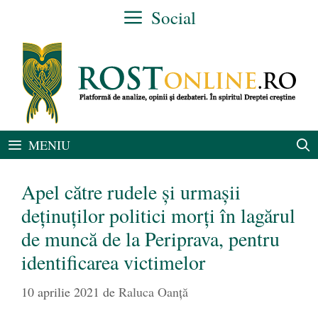
Sari
Social
la
conținut
MENIU
Apel către rudele și urmașii
deținuților politici morți în lagărul
de muncă de la Periprava, pentru
identificarea victimelor
10 aprilie 2021
de
Raluca Oanță