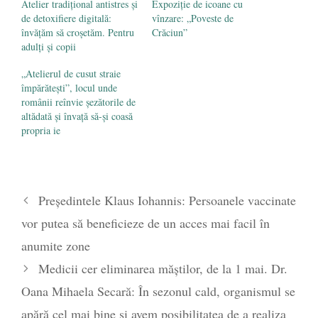
Atelier tradițional antistres și
Expoziţie de icoane cu
de detoxifiere digitală:
vînzare: „Poveste de
învățăm să croșetăm. Pentru
Crăciun”
adulți și copii
„Atelierul de cusut straie
împărăteşti”, locul unde
românii reînvie şezătorile de
altădată şi învaţă să-şi coasă
propria ie
Președintele Klaus Iohannis: Persoanele vaccinate
vor putea să beneficieze de un acces mai facil în
anumite zone
Medicii cer eliminarea măștilor, de la 1 mai. Dr.
Oana Mihaela Secară: În sezonul cald, organismul se
apără cel mai bine și avem posibilitatea de a realiza