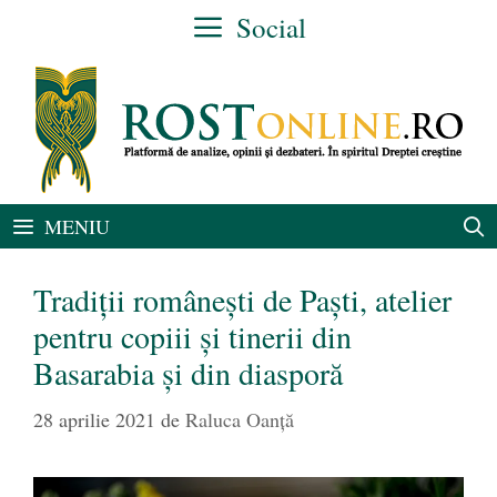
Sari
Social
la
conținut
MENIU
Tradiții românești de Paști, atelier
pentru copiii și tinerii din
Basarabia și din diasporă
28 aprilie 2021
de
Raluca Oanță