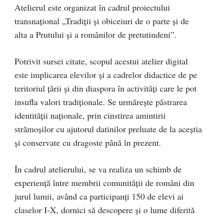
Atelierul este organizat în cadrul proiectului
transnațional „Tradiții și obiceiuri de o parte și de
alta a Prutului și a românilor de pretutindeni”.
Potrivit sursei citate, scopul acestui atelier digital
este implicarea elevilor și a cadrelor didactice de pe
teritoriul țării și din diaspora în activități care le pot
insufla valori tradiționale. Se urmărește păstrarea
identității naționale, prin cinstirea amintirii
strămoșilor cu ajutorul datinilor preluate de la aceștia
și conservate cu dragoste până în prezent.
În cadrul atelierului, se va realiza un schimb de
experiență între membrii comunității de români din
jurul lumii, având ca participanți 150 de elevi ai
claselor I-X, dornici să descopere și o lume diferită