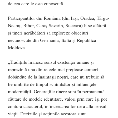
de cea care le este cunoscută.
Participanților din România (din Iași, Oradea, Târgu-
Neamț, Bihor, Caraș-Severin, Suceava) li se alătură
și tineri nerăbdători să exploreze obiceiuri
necunoscute din Germania, Italia și Republica
Moldova.
„Tradițiile hrănesc sensul existenței umane și
reprezintă una dintre cele mai prețioase comori
dobândite de la înaintașii noștri, care nu trebuie să
fie umbrite de timpul schimbător și influențele
modernității. Generațiile tinere sunt în permanentă
căutare de modele identitare, valori prin care își pot
contura caracterul, în încercarea lor de a afla sensul
vieții. Deciziile și acțiunile acestora sunt