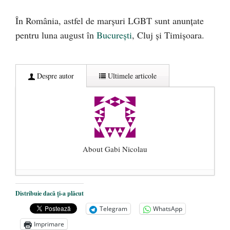
În România, astfel de marșuri LGBT sunt anunțate
pentru luna august în
București
, Cluj și Timișoara.
Despre autor
Ultimele articole
About Gabi Nicolau
Mintea cea de pe urmă/ România solicită
Distribuie dacă ți-a plăcut
CE amânarea închiderii termocentralelor
Telegram
WhatsApp
de cărbune. Burduja: Nu avem cu ce să le
Imprimare
înlocuim
- 10 ianuarie 2025