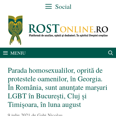
Sari
Social
la
conținut
MENIU
Parada homosexualilor, oprită de
protestele oamenilor, în Georgia.
În România, sunt anunțate marșuri
LGBT în București, Cluj și
Timișoara, în luna august
9 iulie 2021
de
Gabi Nicolau