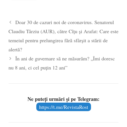
Cât vor achita românii pe gaze și energie
electrică, din aprilie 2025?
- 9 ianuarie
Doar 30 de cazuri noi de coronavirus. Senatorul
2025
Claudiu Târziu (AUR), către Cîțu și Arafat: Care este
Profit.ro: Guvernul a avut un deficit uriaș
în februarie, cu sume mari pentru
temeiul pentru prelungirea fără sfârșit a stării de
ÎNARMARE
- 7 martie 2024
alertă?
În ani de guvernare să ne măsurăm? „Îmi doresc
nu 8 ani, ci cel puțin 12 ani”
Ne puteți urmări și pe Telegram:
https://t.me/RevistaRost