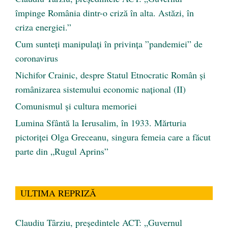
împinge România dintr-o criză în alta. Astăzi, în
criza energiei.”
Cum sunteți manipulați în privința ”pandemiei” de
coronavirus
Nichifor Crainic, despre Statul Etnocratic Român şi
românizarea sistemului economic naţional (II)
Comunismul şi cultura memoriei
Lumina Sfântă la Ierusalim, în 1933. Mărturia
pictoriței Olga Greceanu, singura femeia care a făcut
parte din „Rugul Aprins”
ULTIMA REPRIZĂ
Claudiu Târziu, președintele ACT: „Guvernul