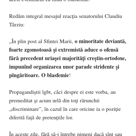
Redăm integral mesajul reacția senatorului Claudiu
Târziu:
o minoritate deviantă,
„În plin post al Sfintei Marii,
foarte zgomotoasă și extremistă aduce o ofensă
fără precedent uriașei majorități creștin-ortodoxe,
impunînd organizarea unor parade stridente și
pîngăritoare. O blasfemie
!
Propagandiștii lgbt, căci despre ei este vorba, au
premeditat și acum urlă din toți rărunchii
„discriminare”, în cazul în care oricine ia o poziție
diferită față de pretențiile lor.
În aceste zile, fără să-i întrebe nimeni dacă sînt sau