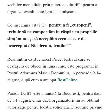
vechilor mentalități prin puterea culturii”, pentru a
organiza evenimente lgbt la Timișoara.
pentru a fi „europeni”,
Ce înseamnă asta? Că,
trebuie să ne comportăm în răspăr cu propriile
simțăminte și să acceptăm ceea ce este de
neacceptat? Nicidecum, fraților!
”
Reamintim că Bucharest Pride, festival care se
desfășura de obicei în luna iunie, este programat în
Postul Adormirii Maicii Domnului, în perioada 9-14
august, după cum a anunțat
RostOnline
.
Parada LGBT este anunțată la București, pentru data
de 14 august, chiar dacă organizatorii nu au obținut
autorizație pentru locația solicitată. Discuțiile privind