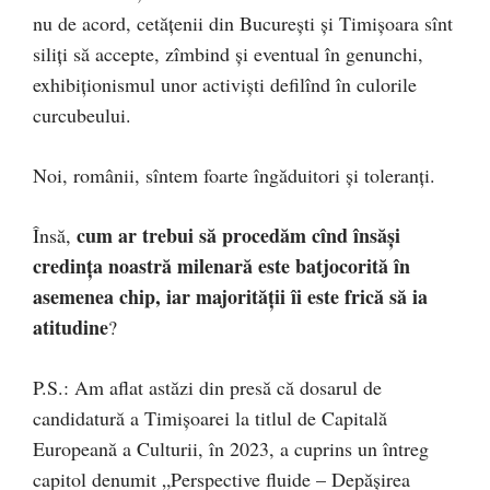
nu de acord, cetățenii din București și Timișoara sînt
siliți să accepte, zîmbind și eventual în genunchi,
exhibiționismul unor activiști defilînd în culorile
curcubeului.
Noi, românii, sîntem foarte îngăduitori și toleranți.
cum ar trebui să procedăm cînd însăși
Însă,
credința noastră milenară este batjocorită în
asemenea chip, iar majorității îi este frică să ia
atitudine
?
P.S.: Am aflat astăzi din presă că dosarul de
candidatură a Timișoarei la titlul de Capitală
Europeană a Culturii, în 2023, a cuprins un întreg
capitol denumit „Perspective fluide – Depășirea