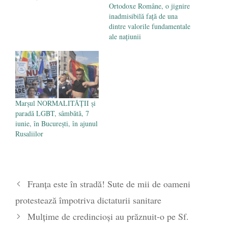
Ortodoxe Române, o jignire
inadmisibilă față de una
dintre valorile fundamentale
ale națiunii
Marșul NORMALITĂȚII și
paradă LGBT, sâmbătă, 7
iunie, în București, în ajunul
Rusaliilor
Franța este în stradă! Sute de mii de oameni
protestează împotriva dictaturii sanitare
Mulțime de credincioși au prăznuit-o pe Sf.