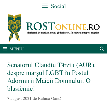
Sari
Social
la
conținut
MENIU
Senatorul Claudiu Târziu (AUR),
despre marșul LGBT în Postul
Adormirii Maicii Domnului: O
blasfemie!
7 august 2021
de
Raluca Oanță