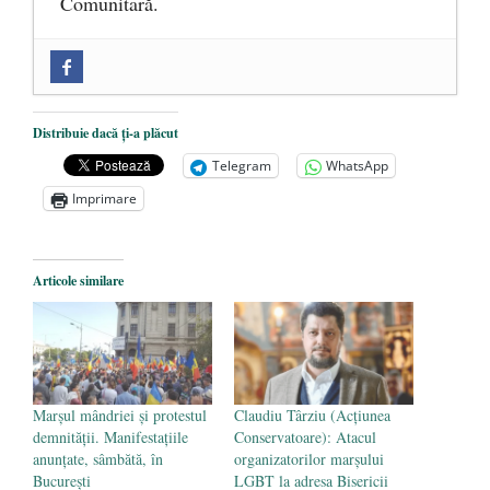
Comunitară.
Zilele Culturii și Spiritualității la
Mănăstirea „Sfânta Ana” Rohia. Părintele
Nicolae Steinhardt, comemorat la 102 ani
Distribuie dacă ți-a plăcut
de la naștere
- 29 iulie 2024
Telegram
WhatsApp
„Carnea cultivată” în laborator, tot mai
Imprimare
aproape de autorizare pentru
comercializare în UE
- 28 iulie 2024
Articole similare
Părintele mărturisitor Constantin
Voicescu, pomenit, duminică, la
Mănăstirea Cernica
- 27 iulie 2024
Marșul mândriei și protestul
Claudiu Târziu (Acțiunea
demnității. Manifestațiile
Conservatoare): Atacul
anunțate, sâmbătă, în
organizatorilor marșului
București
LGBT la adresa Bisericii