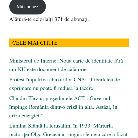
Mă abonez
Alătură-te celorlalți 371 de abonați.
CELE MAI CITITE
Ministerul de Interne: Noua carte de identitate fără
cip NU este document de călătorie
Protest împotriva abuzurilor CNA: „Libertatea de
exprimare nu poate fi redusă la tăcere
Claudiu Târziu, președintele ACT: „Guvernul
împinge România dintr-o criză în alta. Astăzi, în
criza energiei.”
Lumina Sfântă la Ierusalim, în 1933. Mărturia
pictoriței Olga Greceanu, singura femeia care a făcut