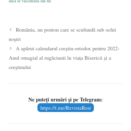
dacă se vaccinează sau nu
România, un ponton care se scufundă sub ochii
noștri
A apărut calendarul creştin-ortodox pentru 2022-
Anul omagial al rugăciunii în viața Bisericii și a
creștinului
Ne puteți urmări și pe Telegram:
https://t.me/RevistaRost