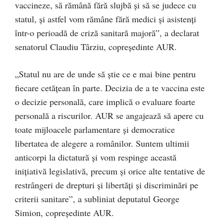
vaccineze, să rămână fără slujbă și să se judece cu
statul, și astfel vom rămâne fără medici și asistenți
într-o perioadă de criză sanitară majoră”, a declarat
senatorul Claudiu Târziu, copreședinte AUR.
„Statul nu are de unde să știe ce e mai bine pentru
fiecare cetățean în parte. Decizia de a te vaccina este
o decizie personală, care implică o evaluare foarte
personală a riscurilor. AUR se angajează să apere cu
toate mijloacele parlamentare și democratice
libertatea de alegere a românilor. Suntem ultimii
anticorpi la dictatură și vom respinge această
inițiativă legislativă, precum și orice alte tentative de
restrângeri de drepturi și libertăți și discriminări pe
criterii sanitare”, a subliniat deputatul George
Simion, copreședinte AUR.