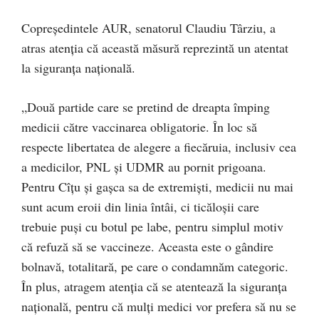
Copreședintele AUR, senatorul Claudiu Târziu, a
atras atenția că această măsură reprezintă un atentat
la siguranța națională.
„Două partide care se pretind de dreapta împing
medicii către vaccinarea obligatorie. În loc să
respecte libertatea de alegere a fiecăruia, inclusiv cea
a medicilor, PNL și UDMR au pornit prigoana.
Pentru Cîțu și gașca sa de extremiști, medicii nu mai
sunt acum eroii din linia întâi, ci ticăloșii care
trebuie puși cu botul pe labe, pentru simplul motiv
că refuză să se vaccineze. Aceasta este o gândire
bolnavă, totalitară, pe care o condamnăm categoric.
În plus, atragem atenția că se atentează la siguranța
națională, pentru că mulți medici vor prefera să nu se