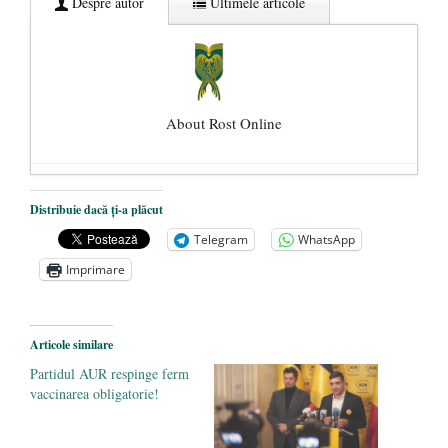
Despre autor
Ultimele articole
About Rost Online
Dezvăluiri cutremurătoare despre
Distribuie dacă ți-a plăcut
președintele Ucrainei, Volodymyr
Telegram
WhatsApp
Zelensky
- 13 mai 2026
Imprimare
Statul care servește Națiunea
- 21 aprilie
2026
Legea Vexler produce efecte. Bustul
Articole similare
poetului Octavian Goga, înlăturat din Iași
Partidul AUR respinge ferm
- 16 aprilie 2026
vaccinarea obligatorie!