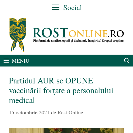
Sari
Social
la
conținut
MENIU
Partidul AUR se OPUNE
vaccinării forțate a personalului
medical
15 octombrie 2021
de
Rost Online