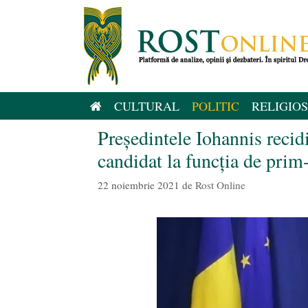
Sari
la
conținut
CULTURAL
POLITIC
RELIGIOS
Președintele Iohannis reci
candidat la funcția de prim
22 noiembrie 2021
de
Rost Online