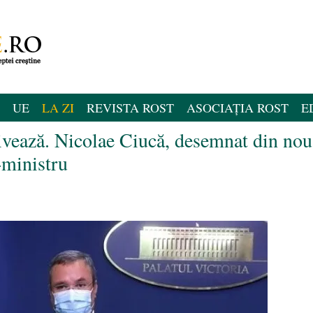
UE
LA ZI
REVISTA ROST
ASOCIAȚIA ROST
E
divează. Nicolae Ciucă, desemnat din nou
-ministru