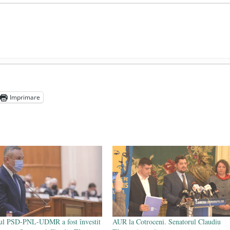
președintele Ucrainei, Volodymyr Zelensky
- 13 mai 2026
aprilie 2026
Imprimare
l poetului Octavian Goga, înlăturat din Iași
- 16 aprilie 2026
ul PSD-PNL-UDMR a fost învestit
AUR la Cotroceni. Senatorul Claudiu