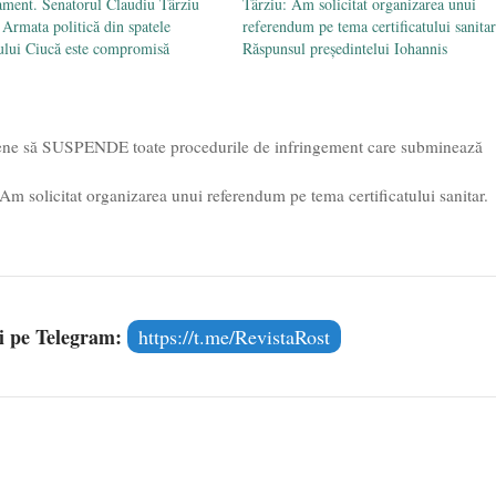
ament. Senatorul Claudiu Târziu
Târziu: Am solicitat organizarea unui
Armata politică din spatele
referendum pe tema certificatului sanitar
ului Ciucă este compromisă
Răspunsul președintelui Iohannis
ene să SUSPENDE toate procedurile de infringement care subminează
m solicitat organizarea unui referendum pe tema certificatului sanitar.
și pe Telegram:
https://t.me/RevistaRost