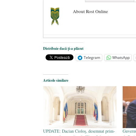
About Rost Online
Dezvăluiri cutremurătoare despre 
Distribuie dacă ți-a plăcut
Statul care servește Națiunea
- 21 
Telegram
WhatsApp
Legea Vexler produce efecte. Bustu
Articole similare
UPDATE: Dacian Cioloș, desemnat prim-
Guvern