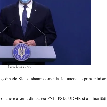
Sursa foto: gov.ro
eşedintele Klaus Iohannis candidat la funcţia de prim-ministr
 propunere a venit din partea PNL, PSD, UDMR şi a minorităţi