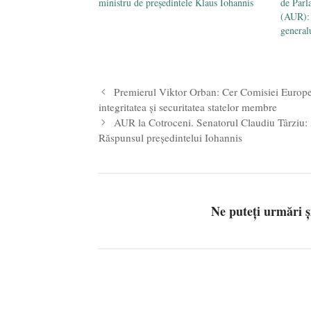
ministru de președintele Klaus Iohannis
de Parl
(AUR): 
general
Premierul Viktor Orban: Cer Comisiei Europ
integritatea şi securitatea statelor membre
AUR la Cotroceni. Senatorul Claudiu Târziu: A
Răspunsul președintelui Iohannis
Ne puteți urmări 