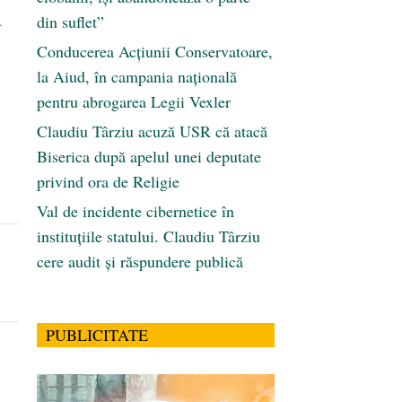
din suflet”
.
Conducerea Acțiunii Conservatoare,
la Aiud, în campania națională
pentru abrogarea Legii Vexler
Claudiu Târziu acuză USR că atacă
Biserica după apelul unei deputate
privind ora de Religie
Val de incidente cibernetice în
instituțiile statului. Claudiu Târziu
cere audit și răspundere publică
PUBLICITATE