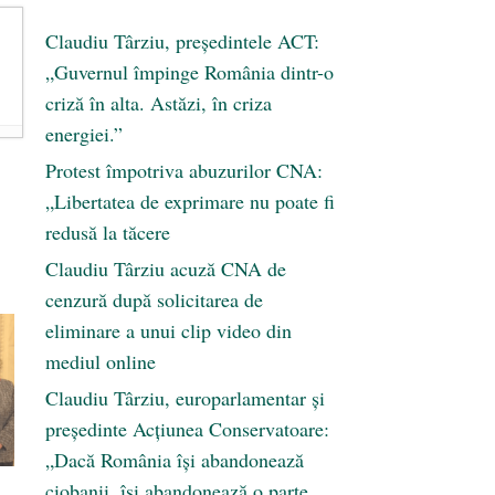
Claudiu Târziu, președintele ACT:
„Guvernul împinge România dintr-o
criză în alta. Astăzi, în criza
energiei.”
Protest împotriva abuzurilor CNA:
„Libertatea de exprimare nu poate fi
redusă la tăcere
Claudiu Târziu acuză CNA de
cenzură după solicitarea de
eliminare a unui clip video din
mediul online
Claudiu Târziu, europarlamentar și
președinte Acțiunea Conservatoare:
„Dacă România își abandonează
ciobanii, își abandonează o parte