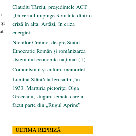
Claudiu Târziu, președintele ACT:
n
„Guvernul împinge România dintr-o
 şi
criză în alta. Astăzi, în criza
at
energiei.”
Nichifor Crainic, despre Statul
Etnocratic Român şi românizarea
sistemului economic naţional (II)
Comunismul şi cultura memoriei
Lumina Sfântă la Ierusalim, în
1933. Mărturia pictoriței Olga
Greceanu, singura femeia care a
făcut parte din „Rugul Aprins”
ULTIMA REPRIZĂ