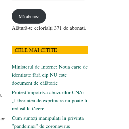
email
Mă abonez
Alătură-te celorlalți 371 de abonați.
CELE MAI CITITE
Ministerul de Interne: Noua carte de
identitate fără cip NU este
document de călătorie
Protest împotriva abuzurilor CNA:
u,
„Libertatea de exprimare nu poate fi
redusă la tăcere
Cum sunteți manipulați în privința
lor
”pandemiei” de coronavirus