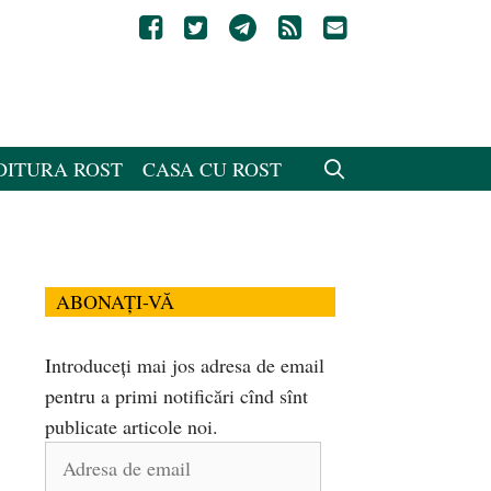
DITURA ROST
CASA CU ROST
ABONAȚI-VĂ
Introduceți mai jos adresa de email
pentru a primi notificări cînd sînt
publicate articole noi.
Adresa
de