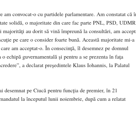
are am convocat-o cu partidele parlamentare. Am constatat că î
tate solidă, o majoritate din care fac parte PNL, PSD, UDMR
i majorităţi au dorit să vină împreună la consultări, am accept
iscuţie pe care o consider foarte bună. Această majoritate mi-a
care am acceptat-o. În consecinţă, îl desemnez pe domnul
a o echipă guvernamentală şi pentru a se prezenta în faţa
redere”, a declarat preşedintele Klaus Iohannis, la Palatul
i desemnat pe Ciucă pentru funcția de premier, în 21
mandatul la începutul lunii noiembrie, după cum a relatat