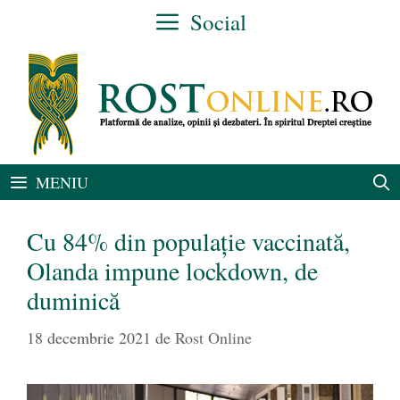
Sari
Social
la
conținut
MENIU
Cu 84% din populație vaccinată,
Olanda impune lockdown, de
duminică
18 decembrie 2021
de
Rost Online