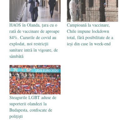
- 16 aprilie 2026
HAOS în Olanda, țara cu o
Campioană la vaccinare,
rată de vaccinare de aproape
Chile impune lockdown
84%. Cazurile de covid au
total, fără posibilitate de a
explodat, noi restricții
ieși din case în week-end
sanitare intră în vigoare, de
sâmbătă
Steagurile LGBT aduse de
suporterii olandezi la
Budapesta, confiscate de
polițiști