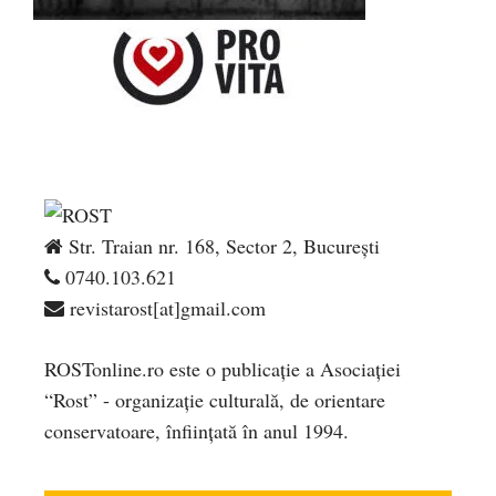
Str. Traian nr. 168, Sector 2, București
0740.103.621
revistarost[at]gmail.com
ROSTonline.ro este o publicaţie a Asociaţiei
“Rost” - organizaţie culturală, de orientare
conservatoare, înfiinţată în anul 1994.