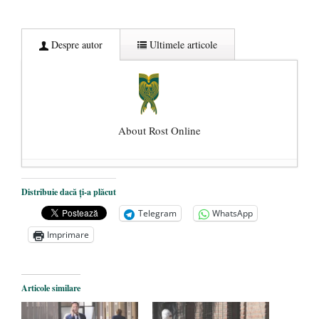
Despre autor
Ultimele articole
About Rost Online
Dezvăluiri cutremurătoare despre
Distribuie dacă ți-a plăcut
președintele Ucrainei, Volodymyr
Telegram
WhatsApp
Zelensky
- 13 mai 2026
Imprimare
Statul care servește Națiunea
- 21 aprilie
2026
Legea Vexler produce efecte. Bustul
Articole similare
poetului Octavian Goga, înlăturat din Iași