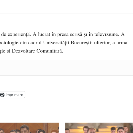
 de experiență. A lucrat în presa scrisă și în televiziune. A
ciologie din cadrul Universității București; ulterior, a urmat
ie și Dezvoltare Comunitară.
a Mănăstirea „Sfânta Ana” Rohia. Părintele Nicolae Steinhardt,
- 29 iulie 2024
ot mai aproape de autorizare pentru comercializare în UE
- 28
Imprimare
Voicescu, pomenit, duminică, la Mănăstirea Cernica
- 27 iulie