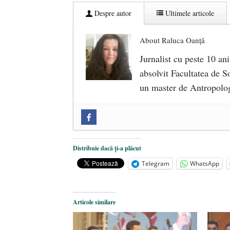
Despre autor
Ultimele articole
About Raluca Oanță
Jurnalist cu peste 10 ani
absolvit Facultatea de So
un master de Antropolog
Zilele Culturii și Spiritualității l
comemorat la 102 ani de la naștere
„Carnea cultivată” în laborator, t
Distribuie dacă ți-a plăcut
iulie 2024
Telegram
WhatsApp
Părintele mărturisitor Constantin 
2024
Articole similare