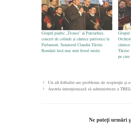
Grupul psaltic „Tronos” al Patriarhiei,
Grupul 
concert de colinde și cântece patriotice la
Orchest
Parlament. Senatorul Claudiu Târziu:
cântece
Românii încă mai simt fiorul mistic
Târziu: 
pe care
Un alt fotbalist are probleme de respirație și 
Austria intenționează să administreze a TR
Ne puteți urmări 