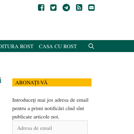
DITURA ROST
CASA CU ROST
i
ABONAȚI-VĂ
Introduceți mai jos adresa de email
pentru a primi notificări cînd sînt
publicate articole noi.
Adresa
de