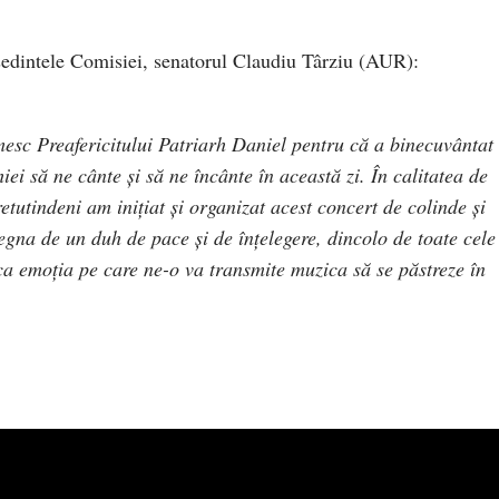
ședintele Comisiei, senatorul Claudiu Târziu (AUR):
mesc Preafericitului Patriarh Daniel pentru că a binecuvântat
ei să ne cânte şi să ne încânte în această zi. În calitatea de
tutindeni am inițiat și organizat acest concert de colinde şi
egna de un duh de pace şi de înţelegere, dincolo de toate cele
ca emoţia pe care ne-o va transmite muzica să se păstreze în
.