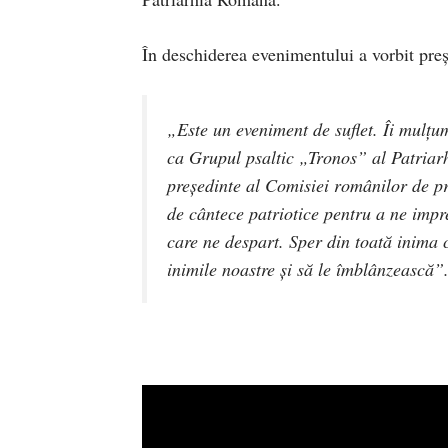
În deschiderea evenimentului a vorbit pre
„Este un eveniment de suflet. Îi mulţu
ca Grupul psaltic „Tronos” al Patriarhi
președinte al Comisiei românilor de pre
de cântece patriotice pentru a ne impr
care ne despart. Sper din toată inima 
inimile noastre şi să le îmblânzească”