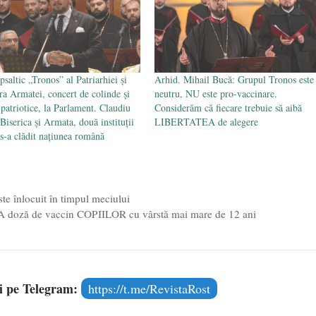
psaltic „Tronos” al Patriarhiei și
Arhid. Mihail Bucă: Grupul Tronos este
ra Armatei, concert de colinde și
neutru, NU este pro-vaccinare.
 patriotice, la Parlament. Claudiu
Considerăm că fiecare trebuie să aibă
Biserica și Armata, două instituții
LIBERTATEA de alegere
 s-a clădit națiunea română
este înlocuit în timpul meciului
EIA doză de vaccin COPIILOR cu vârstă mai mare de 12 ani
și pe Telegram:
https://t.me/RevistaRost