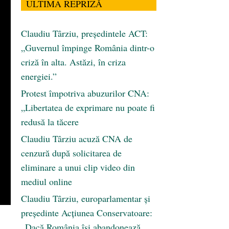
ULTIMA REPRIZĂ
Claudiu Târziu, președintele ACT:
„Guvernul împinge România dintr-o
criză în alta. Astăzi, în criza
energiei.”
Protest împotriva abuzurilor CNA:
„Libertatea de exprimare nu poate fi
redusă la tăcere
Claudiu Târziu acuză CNA de
cenzură după solicitarea de
eliminare a unui clip video din
mediul online
Claudiu Târziu, europarlamentar și
președinte Acțiunea Conservatoare:
„Dacă România își abandonează