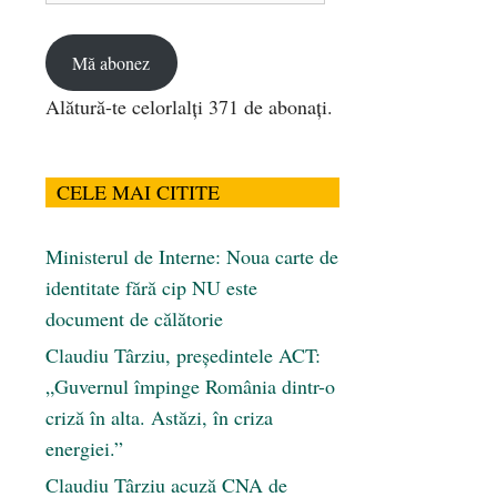
email
Mă abonez
Alătură-te celorlalți 371 de abonați.
CELE MAI CITITE
Ministerul de Interne: Noua carte de
identitate fără cip NU este
document de călătorie
Claudiu Târziu, președintele ACT:
„Guvernul împinge România dintr-o
criză în alta. Astăzi, în criza
energiei.”
Claudiu Târziu acuză CNA de