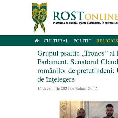
Sari
la
conținut
CULTURAL
POLITIC
RELIGIOS
Grupul psaltic „Tronos” al P
Parlament. Senatorul Claud
românilor de pretutindeni: 
de înțelegere
16 decembrie 2021
de
Raluca Oanță