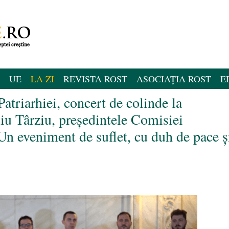
UE
LA ZI
REVISTA ROST
ASOCIAȚIA ROST
E
atriarhiei, concert de colinde la
iu Târziu, președintele Comisiei
Un eveniment de suflet, cu duh de pace ș