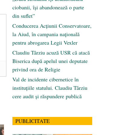
ciobanii, își abandonează o parte
din suflet”
Conducerea Acțiunii Conservatoare,
la Aiud, în campania națională
pentru abrogarea Legii Vexler
Claudiu Târziu acuză USR că atacă
Biserica după apelul unei deputate
privind ora de Religie
Val de incidente cibernetice în
instituțiile statului. Claudiu Târziu
cere audit și răspundere publică
PUBLICITATE