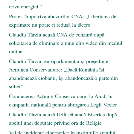
criza energiei.”
Protest împotriva abuzurilor CNA: „Libertatea de
exprimare nu poate fi redusă la tăcere
Claudiu Târziu acuză CNA de cenzură după
solicitarea de eliminare a unui clip video din mediul
online
Claudiu Târziu, europarlamentar și președinte
Acțiunea Conservatoare: „Dacă România își
abandonează ciobanii, își abandonează o parte din
suflet”
Conducerea Acțiunii Conservatoare, la Aiud, în
campania națională pentru abrogarea Legii Vexler
Claudiu Târziu acuză USR că atacă Biserica după
apelul unei deputate privind ora de Religie
Val de incidente cibernetice în instituțiile statului.