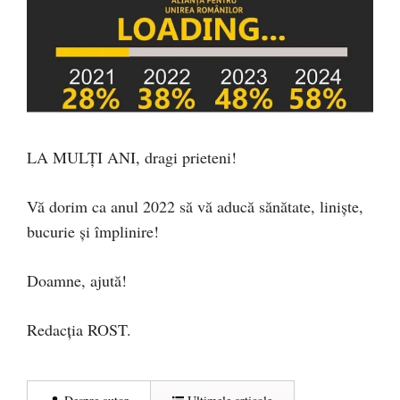
LA MULȚI ANI, dragi prieteni!
Vă dorim ca anul 2022 să vă aducă sănătate, liniște,
bucurie și împlinire!
Doamne, ajută!
Redacția ROST.