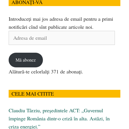
ABONAȚI-VĂ
Introduceți mai jos adresa de email pentru a primi
notificări cînd sînt publicate articole noi.
Adresa
de
email
Mă abonez
Alătură-te celorlalți 371 de abonați.
CELE MAI CITITE
Claudiu Târziu, președintele ACT: „Guvernul
împinge România dintr-o criză în alta. Astăzi, în
criza energiei.”