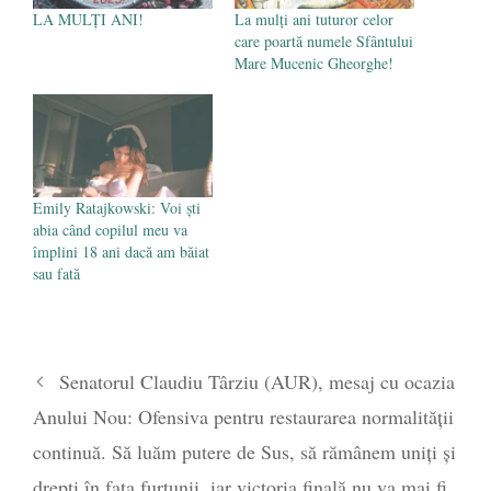
LA MULȚI ANI!
La mulți ani tuturor celor
care poartă numele Sfântului
Mare Mucenic Gheorghe!
Emily Ratajkowski: Voi ști
abia când copilul meu va
împlini 18 ani dacă am băiat
sau fată
Senatorul Claudiu Târziu (AUR), mesaj cu ocazia
Anului Nou: Ofensiva pentru restaurarea normalității
continuă. Să luăm putere de Sus, să rămânem uniți și
drepți în fața furtunii, iar victoria finală nu va mai fi