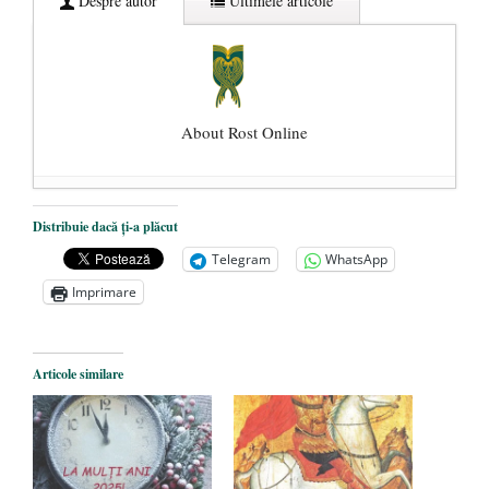
Despre autor
Ultimele articole
About Rost Online
Dezvăluiri cutremurătoare despre
Distribuie dacă ți-a plăcut
președintele Ucrainei, Volodymyr
Telegram
WhatsApp
Zelensky
- 13 mai 2026
Imprimare
Statul care servește Națiunea
- 21 aprilie
2026
Legea Vexler produce efecte. Bustul
Articole similare
poetului Octavian Goga, înlăturat din Iași
- 16 aprilie 2026