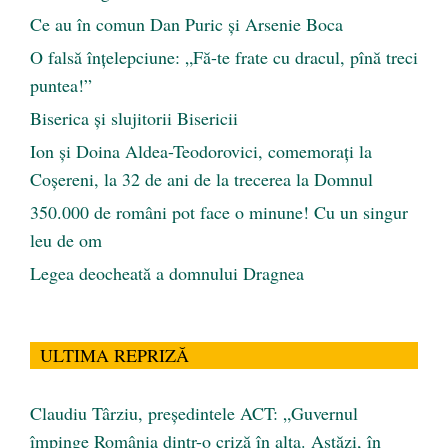
Ce au în comun Dan Puric şi Arsenie Boca
O falsă înțelepciune: „Fă-te frate cu dracul, pînă treci
puntea!”
Biserica și slujitorii Bisericii
Ion și Doina Aldea-Teodorovici, comemorați la
Coșereni, la 32 de ani de la trecerea la Domnul
350.000 de români pot face o minune! Cu un singur
leu de om
Legea deocheată a domnului Dragnea
ULTIMA REPRIZĂ
Claudiu Târziu, președintele ACT: „Guvernul
împinge România dintr-o criză în alta. Astăzi, în