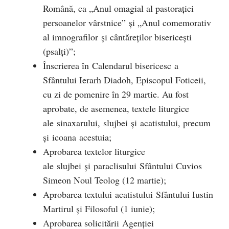
Română, ca „Anul omagial al pastorației
persoanelor vârstnice” și „Anul comemorativ
al imnografilor și cântăreților bisericești
(psalți)”;
Înscrierea în Calendarul bisericesc a
Sfântului Ierarh Diadoh, Episcopul Foticeii,
cu zi de pomenire în 29 martie. Au fost
aprobate, de asemenea, textele liturgice
ale sinaxarului, slujbei și acatistului, precum
și icoana acestuia;
Aprobarea textelor liturgice
ale slujbei și paraclisului Sfântului Cuvios
Simeon Noul Teolog (12 martie);
Aprobarea textului acatistului Sfântului Iustin
Martirul și Filosoful (1 iunie);
Aprobarea solicitării Agenției