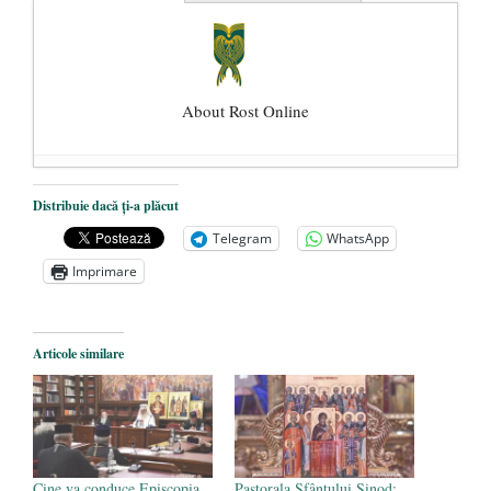
About Rost Online
Dezvăluiri cutremurătoare despre
Distribuie dacă ți-a plăcut
președintele Ucrainei, Volodymyr
Telegram
WhatsApp
Zelensky
- 13 mai 2026
Imprimare
Statul care servește Națiunea
- 21 aprilie
2026
Legea Vexler produce efecte. Bustul
Articole similare
poetului Octavian Goga, înlăturat din Iași
- 16 aprilie 2026
Cine va conduce Episcopia
Pastorala Sfântului Sinod: