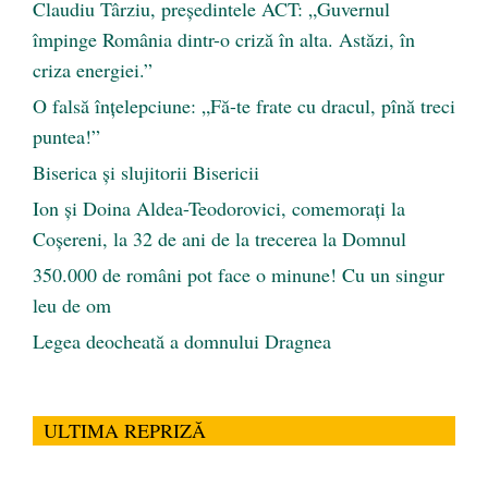
Claudiu Târziu, președintele ACT: „Guvernul
împinge România dintr-o criză în alta. Astăzi, în
criza energiei.”
O falsă înțelepciune: „Fă-te frate cu dracul, pînă treci
puntea!”
Biserica și slujitorii Bisericii
Ion și Doina Aldea-Teodorovici, comemorați la
Coșereni, la 32 de ani de la trecerea la Domnul
350.000 de români pot face o minune! Cu un singur
leu de om
Legea deocheată a domnului Dragnea
ULTIMA REPRIZĂ