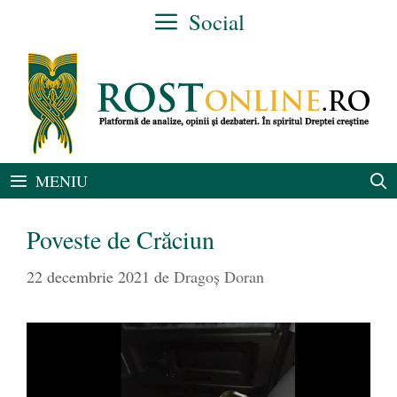
Sari
Social
la
conținut
MENIU
Poveste de Crăciun
22 decembrie 2021
de
Dragoș Doran