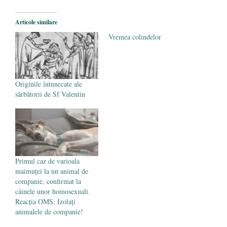
Articole similare
Vremea colindelor
Originile întunecate ale
sărbătorii de Sf Valentin
Primul caz de varioala
maimuței la un animal de
companie, confirmat la
câinele unor homosexuali.
Reacția OMS: Izolați
animalele de companie!