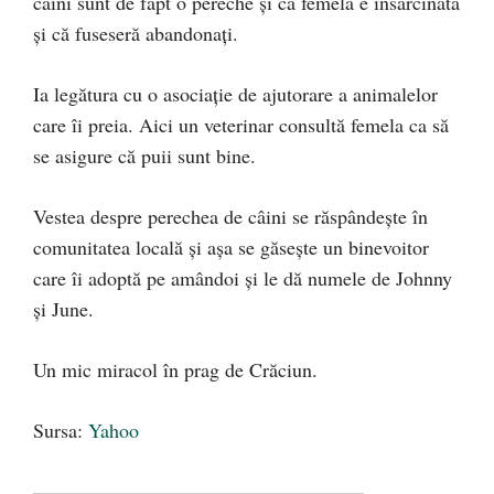
câini sunt de fapt o pereche și că femela e însărcinată
și că fuseseră abandonați.
Ia legătura cu o asociație de ajutorare a animalelor
care îi preia. Aici un veterinar consultă femela ca să
se asigure că puii sunt bine.
Vestea despre perechea de câini se răspândește în
comunitatea locală și așa se găsește un binevoitor
care îi adoptă pe amândoi și le dă numele de Johnny
și June.
Un mic miracol în prag de Crăciun.
Sursa:
Yahoo