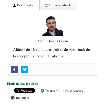
Despre autor
Ultimele articole
About Dragoș Doran
Alături de Dreapta creștină și de Rost încă de
la începuturi. Scriu de plăcere.
„Acum nu e momentul”
- 22 martie 2025
O nouă autostradă distruge pădurea
amazoniană, pentru summitul climatic
Distribuie dacă ți-a plăcut
COP30
- 14 martie 2025
Telegram
WhatsApp
Alegeri controlate
- 11 martie 2025
Imprimare