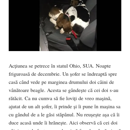
Acțiunea se petrece în statul Ohio, SUA. Noapte
friguroasă de decembrie. Un șofer se îndreaptă spre
casă când vede pe marginea drumului doi câini de
vânătoare beagle. Acesta se gândește că cei doi s-au
rătăcit. Ca nu cumva să fie loviți de vreo mașină,
ajutat de un alt șofer, îi prinde și îi pune în mașina sa
cu gândul de a le găsi stăpânul. Nu reușește așa că îi
duce acasă unde îi hrănește. Aici observă că cei doi