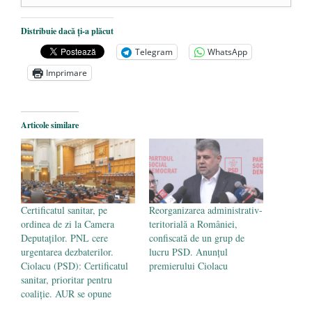
Dezvăluiri cutremurătoare despre
Distribuie dacă ți-a plăcut
președintele Ucrainei, Volodymyr
Telegram
WhatsApp
Zelensky
- 13 mai 2026
Imprimare
Statul care servește Națiunea
- 21 aprilie
2026
Legea Vexler produce efecte. Bustul
Articole similare
poetului Octavian Goga, înlăturat din Iași
- 16 aprilie 2026
Certificatul sanitar, pe
Reorganizarea administrativ-
ordinea de zi la Camera
teritorială a României,
Deputaților. PNL cere
confiscată de un grup de
urgentarea dezbaterilor.
lucru PSD. Anunțul
Ciolacu (PSD): Certificatul
premierului Ciolacu
sanitar, prioritar pentru
coaliție. AUR se opune