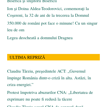
Biserica și slujitorii Bisericii
Ion și Doina Aldea-Teodorovici, comemorați la
Coșereni, la 32 de ani de la trecerea la Domnul
350.000 de români pot face o minune! Cu un singur
leu de om
Legea deocheată a domnului Dragnea
ULTIMA REPRIZĂ
Claudiu Târziu, președintele ACT: „Guvernul
împinge România dintr-o criză în alta. Astăzi, în
criza energiei.”
Protest împotriva abuzurilor CNA: „Libertatea de
exprimare nu poate fi redusă la tăcere
Claudiu Târziu acuză CNA de cenzură după