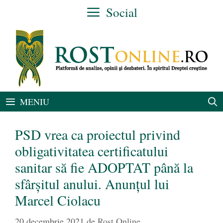
Sari
Social
la
conținut
MENIU
PSD vrea ca proiectul privind
obligativitatea certificatului
sanitar să fie ADOPTAT până la
sfârșitul anului. Anunțul lui
Marcel Ciolacu
20 decembrie 2021
de
Rost Online