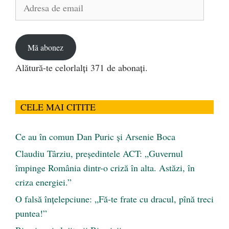
Adresa
de
email
Mă abonez
Alătură-te celorlalți 371 de abonați.
CELE MAI CITITE
Ce au în comun Dan Puric şi Arsenie Boca
Claudiu Târziu, președintele ACT: „Guvernul
împinge România dintr-o criză în alta. Astăzi, în
criza energiei.”
O falsă înțelepciune: „Fă-te frate cu dracul, pînă treci
puntea!”