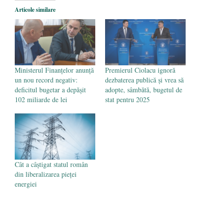
Legea Vexler produce efecte. Bustul
Articole similare
poetului Octavian Goga, înlăturat din Iași
- 16 aprilie 2026
Ministerul Finanțelor anunță
Premierul Ciolacu ignoră
un nou record negativ:
dezbaterea publică și vrea să
deficitul bugetar a depășit
adopte, sâmbătă, bugetul de
102 miliarde de lei
stat pentru 2025
Cât a câștigat statul român
din liberalizarea pieței
energiei