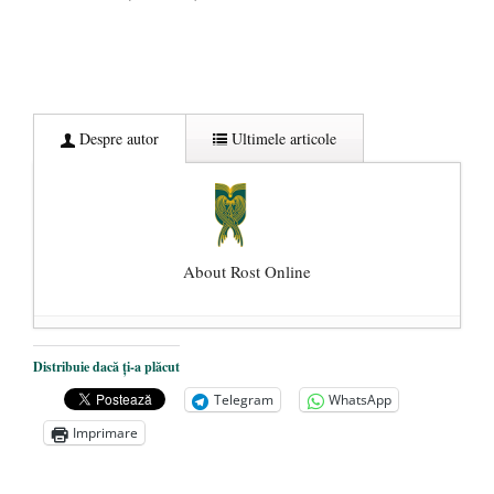
Despre autor
Ultimele articole
About Rost Online
Dezvăluiri cutremurătoare despre
Distribuie dacă ți-a plăcut
președintele Ucrainei, Volodymyr
Telegram
WhatsApp
Zelensky
- 13 mai 2026
Imprimare
Statul care servește Națiunea
- 21 aprilie
2026