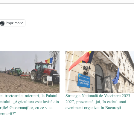
președintele Ucrainei, Volodymyr Zelensky
- 13 mai 2026
aprilie 2026
Imprimare
l poetului Octavian Goga, înlăturat din Iași
- 16 aprilie 2026
cu tractoarele, miercuri, la Palatul
Strategia Națională de Vaccinare 2023-
ntului. „Agricultura este lovită din
2027, prezentată, joi, în cadrul unui
ărțile! Guvernanților, cu ce v-au
eveniment organizat în București
ermierii?”