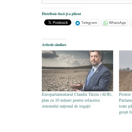
Dezvăluiri cutremurătoare despre 
Distribuie dacă ți-a plăcut
Statul care servește Națiunea
- 21 
Telegram
WhatsApp
Legea Vexler produce efecte. Bustu
Articole similare
Europarlamentarul Claudiu Târziu (AUR),
Protest 
plan cu 10 măsuri pentru refacerea
Parlame
sistemului național de irigații
toate p
greșit f