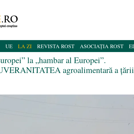
UE
LA ZI
REVISTA ROST
ASOCIAȚIA ROST
E
Europei” la „hambar al Europei”.
SUVERANITATEA agroalimentară a țării