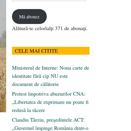
email
Mă abonez
Alătură-te celorlalți 371 de abonați.
CELE MAI CITITE
Ministerul de Interne: Noua carte de
identitate fără cip NU este
document de călătorie
Protest împotriva abuzurilor CNA:
„Libertatea de exprimare nu poate fi
redusă la tăcere
Claudiu Târziu, președintele ACT:
„Guvernul împinge România dintr-o