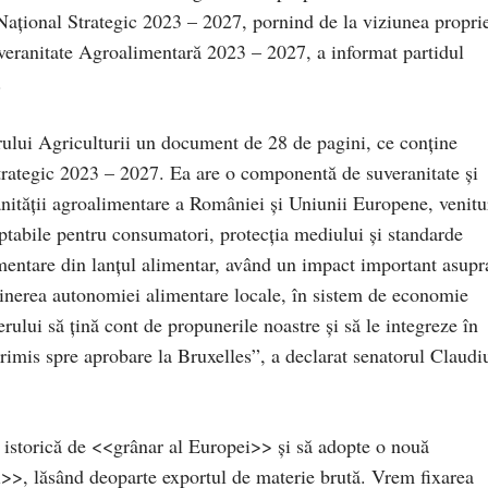
Național Strategic 2023 – 2027, pornind de la viziunea propri
veranitate Agroalimentară 2023 – 2027, a informat partidul
.
rului Agriculturii un document de 28 de pagini, ce conține
rategic 2023 – 2027. Ea are o componentă de suveranitate și
nității agroalimentare a României și Uniunii Europene, venitu
eptabile pentru consumatori, protecția mediului și standarde
imentare din lanțul alimentar, având un impact important asupr
 obținerea autonomiei alimentare locale, în sistem de economie
rului să țină cont de propunerile noastre și să le integreze în
rimis spre aprobare la Bruxelles”, a declarat senatorul Claudi
istorică de <<grânar al Europei>> și să adopte o nouă
>, lăsând deoparte exportul de materie brută. Vrem fixarea