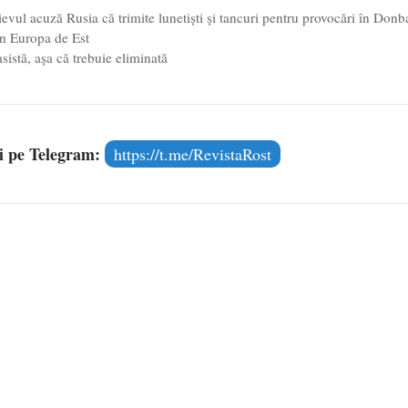
evul acuză Rusia că trimite lunetişti şi tancuri pentru provocări în Donb
în Europa de Est
sistă, așa că trebuie eliminată
și pe Telegram:
https://t.me/RevistaRost