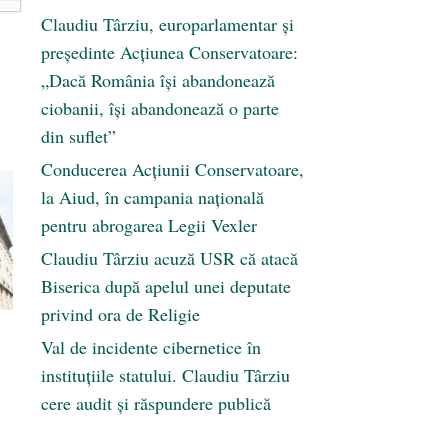
Claudiu Târziu, europarlamentar și
președinte Acțiunea Conservatoare:
„Dacă România își abandonează
ciobanii, își abandonează o parte
din suflet”
Conducerea Acțiunii Conservatoare,
la Aiud, în campania națională
pentru abrogarea Legii Vexler
Claudiu Târziu acuză USR că atacă
Biserica după apelul unei deputate
privind ora de Religie
Val de incidente cibernetice în
instituțiile statului. Claudiu Târziu
cere audit și răspundere publică