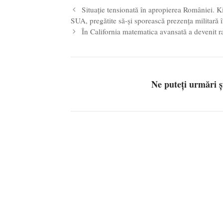
Situație tensionată în apropierea României. Ki
SUA, pregătite să-şi sporească prezenţa militară 
În California matematica avansată a devenit ra
Ne puteți urmări 