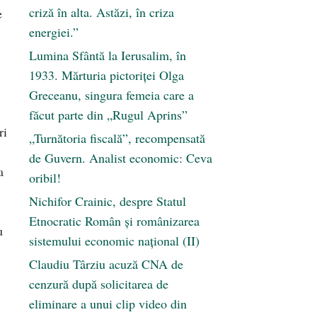
criză în alta. Astăzi, în criza
e
energiei.”
Lumina Sfântă la Ierusalim, în
1933. Mărturia pictoriței Olga
Greceanu, singura femeia care a
făcut parte din „Rugul Aprins”
ri
„Turnătoria fiscală”, recompensată
de Guvern. Analist economic: Ceva
a
oribil!
Nichifor Crainic, despre Statul
Etnocratic Român şi românizarea
u
sistemului economic naţional (II)
Claudiu Târziu acuză CNA de
cenzură după solicitarea de
eliminare a unui clip video din