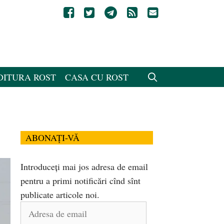
DITURA ROST
CASA CU ROST
ABONAȚI-VĂ
Introduceți mai jos adresa de email
pentru a primi notificări cînd sînt
publicate articole noi.
Adresa
de