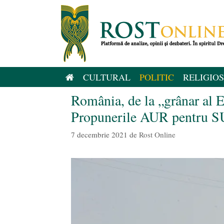
Sari
la
conținut
CULTURAL
POLITIC
RELIGIOS
România, de la „grânar al 
Propunerile AUR pentru 
7 decembrie 2021
de
Rost Online