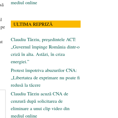
mediul online
să
l
ULTIMA REPRIZĂ
 pe
Claudiu Târziu, președintele ACT:
at
„Guvernul împinge România dintr-o
criză în alta. Astăzi, în criza
energiei.”
Protest împotriva abuzurilor CNA:
„Libertatea de exprimare nu poate fi
redusă la tăcere
Claudiu Târziu acuză CNA de
cenzură după solicitarea de
eliminare a unui clip video din
mediul online