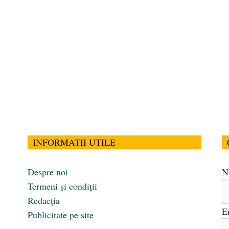
INFORMATII UTILE
Despre noi
N
Termeni și condiții
Redacția
E
Publicitate pe site