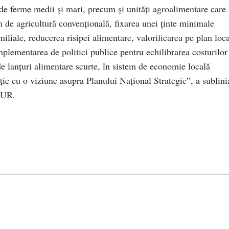
de ferme medii și mari, precum și unități agroalimentare care 
m de agricultură convențională, fixarea unei ținte minimale
iliale, reducerea risipei alimentare, valorificarea pe plan loca
mplementarea de politici publice pentru echilibrarea costurilor
de lanțuri alimentare scurte, în sistem de economie locală
ție cu o viziune asupra Planului Național Strategic”, a sublini
AUR.