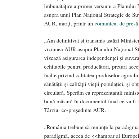
îmbunătățire a primei versiuni a Planului 
asupra unui Plan Național Strategic de Su
AUR, marți, printr-un
comunicat de presă
„Am definitivat și transmis astăzi Ministe
viziunea AUR asupra Planului Național St
vizează asigurarea independenței și suvera
echitabile pentru producători, prețuri acc
înalte privind calitatea produselor agroal
sănătății și calității vieții populației, și
circulară. Sperăm ca reprezentanții ministe
bună măsură în documentul final ce va fi t
Târziu, co-președinte AUR.
„România trebuie să renunțe la paradigma 
paradigmă, aceea de <<hambar al Europei>