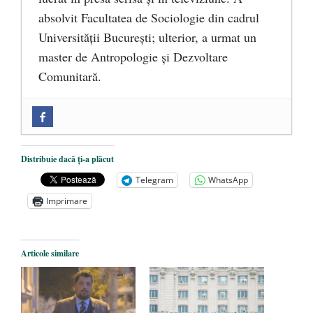
absolvit Facultatea de Sociologie din cadrul
Universității București; ulterior, a urmat un
master de Antropologie și Dezvoltare
Comunitară.
Zilele Culturii și Spiritualității la
Mănăstirea „Sfânta Ana” Rohia. Părintele
Nicolae Steinhardt, comemorat la 102 ani
Distribuie dacă ți-a plăcut
de la naștere
- 29 iulie 2024
Telegram
WhatsApp
„Carnea cultivată” în laborator, tot mai
Imprimare
aproape de autorizare pentru
comercializare în UE
- 28 iulie 2024
Articole similare
Părintele mărturisitor Constantin
Voicescu, pomenit, duminică, la
Mănăstirea Cernica
- 27 iulie 2024