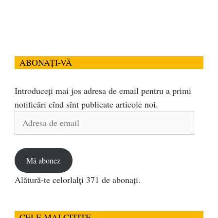
ABONAȚI-VĂ
Introduceți mai jos adresa de email pentru a primi
notificări cînd sînt publicate articole noi.
Adresa
de
email
Mă abonez
Alătură-te celorlalți 371 de abonați.
CELE MAI CITITE