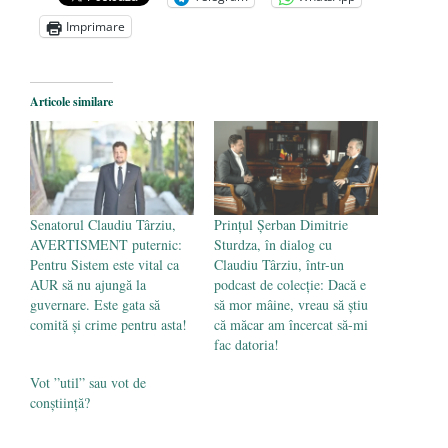
Zelensky
- 13 mai 2026
Imprimare
Statul care servește Națiunea
- 21 aprilie
2026
Legea Vexler produce efecte. Bustul
Articole similare
poetului Octavian Goga, înlăturat din Iași
- 16 aprilie 2026
Senatorul Claudiu Târziu,
Prințul Șerban Dimitrie
AVERTISMENT puternic:
Sturdza, în dialog cu
Pentru Sistem este vital ca
Claudiu Târziu, într-un
AUR să nu ajungă la
podcast de colecție: Dacă e
guvernare. Este gata să
să mor mâine, vreau să știu
comită și crime pentru asta!
că măcar am încercat să-mi
fac datoria!
Vot ”util” sau vot de
conștiință?