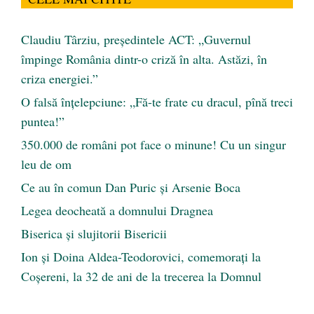
Claudiu Târziu, președintele ACT: „Guvernul
împinge România dintr-o criză în alta. Astăzi, în
criza energiei.”
O falsă înțelepciune: „Fă-te frate cu dracul, pînă treci
puntea!”
350.000 de români pot face o minune! Cu un singur
leu de om
Ce au în comun Dan Puric şi Arsenie Boca
Legea deocheată a domnului Dragnea
Biserica și slujitorii Bisericii
Ion și Doina Aldea-Teodorovici, comemorați la
Coșereni, la 32 de ani de la trecerea la Domnul