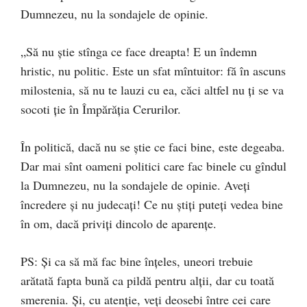
Dumnezeu, nu la sondajele de opinie.
„Să nu știe stînga ce face dreapta! E un îndemn
hristic, nu politic. Este un sfat mîntuitor: fă în ascuns
milostenia, să nu te lauzi cu ea, căci altfel nu ți se va
socoti ție în Împărăția Cerurilor.
În politică, dacă nu se știe ce faci bine, este degeaba.
Dar mai sînt oameni politici care fac binele cu gîndul
la Dumnezeu, nu la sondajele de opinie. Aveți
încredere și nu judecați! Ce nu știți puteți vedea bine
în om, dacă priviți dincolo de aparențe.
PS: Și ca să mă fac bine înțeles, uneori trebuie
arătată fapta bună ca pildă pentru alții, dar cu toată
smerenia. Și, cu atenție, veți deosebi între cei care