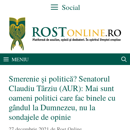
Sari
Social
la
conținut
MENIU
Smerenie și politică? Senatorul
Claudiu Târziu (AUR): Mai sunt
oameni politici care fac binele cu
gândul la Dumnezeu, nu la
sondajele de opinie
27 decembrie 2021
de
Rost Online