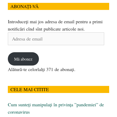
ABONAȚI-VĂ
Introduceți mai jos adresa de email pentru a primi
notificări cînd sînt publicate articole noi.
Adresa
de
email
Mă abonez
Alătură-te celorlalți 371 de abonați.
CELE MAI CITITE
Cum sunteți manipulați în privința ”pandemiei” de
coronavirus