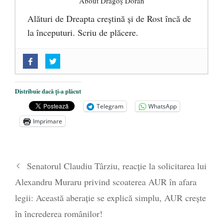
About Dragoș Doran
Alături de Dreapta creștină și de Rost încă de
la începuturi. Scriu de plăcere.
„Acum nu e momentul”
- 22 martie 2025
O nouă autostradă distruge pădurea
amazoniană, pentru summitul climatic
Distribuie dacă ți-a plăcut
COP30
- 14 martie 2025
Telegram
WhatsApp
Alegeri controlate
- 11 martie 2025
Imprimare
Senatorul Claudiu Târziu, reacție la solicitarea lui
Alexandru Muraru privind scoaterea AUR în afara
legii: Această aberație se explică simplu, AUR crește
în încrederea românilor!