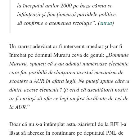
la începutul anilor 2000 pe baza căreia se
înființează și funcționează partidele politice,
să confirme o asemenea rezoluție”. (
sursa
)
Un ziarist adevărat ar fi intervenit imediat și l-ar fi
întrebat pe domnul Muraru ceva de genul: „
Domnule
Muraru, spuneti că s-au adunat numeroase elemente
care fac posibilă declanșarea acestui mecanism de
scoatere a AUR în afara legii. Ne puteți spune câteva
dintre aceste elemente? Și cred că ascultătorii noștri
ar fi curioși să afle ce legi au fost încălcate de cei de
la AUR.
”
Doar că nu s-a întâmplat asta, ziaristul de la RFI l-a
lăsat să abereze în continuare pe deputatul PNL de