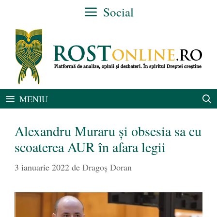
Sari
Social
la
conținut
MENIU
Alexandru Muraru și obsesia sa cu
scoaterea AUR în afara legii
3 ianuarie 2022
de
Dragoș Doran