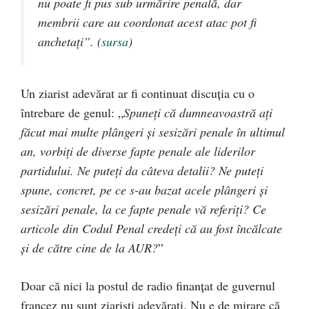
nu poate fi pus sub urmărire penală, dar
membrii care au coordonat acest atac pot fi
anchetați”. (
sursa
)
Un ziarist adevărat ar fi continuat discuția cu o
întrebare de genul: „
Spuneți că dumneavoastră ați
făcut mai multe plângeri și sesizări penale în ultimul
an, vorbiți de diverse fapte penale ale liderilor
partidului. Ne puteți da câteva detalii? Ne puteți
spune, concret, pe ce s-au bazat acele plângeri și
sesizări penale, la ce fapte penale vă referiți? Ce
articole din Codul Penal credeți că au fost încălcate
și de către cine de la AUR?
”
Doar că nici la postul de radio finanțat de guvernul
francez nu sunt ziariști adevărați. Nu e de mirare că