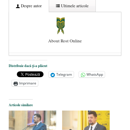
Despre autor
Ultimele articole
About Rost Online
Dezvăluiri cutremurătoare despre
Distribuie dacă ți-a plăcut
președintele Ucrainei, Volodymyr
Telegram
WhatsApp
Zelensky
- 13 mai 2026
Imprimare
Statul care servește Națiunea
- 21 aprilie
2026
Legea Vexler produce efecte. Bustul
Articole similare
poetului Octavian Goga, înlăturat din Iași
- 16 aprilie 2026