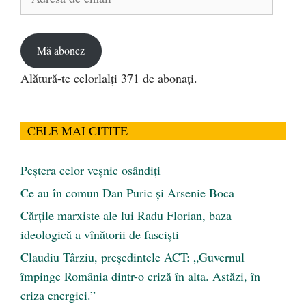
de
email
Mă abonez
Alătură-te celorlalți 371 de abonați.
CELE MAI CITITE
Peştera celor veşnic osândiţi
Ce au în comun Dan Puric şi Arsenie Boca
Cărţile marxiste ale lui Radu Florian, baza
ideologică a vînătorii de fascişti
Claudiu Târziu, președintele ACT: „Guvernul
împinge România dintr-o criză în alta. Astăzi, în
criza energiei.”