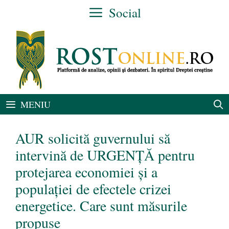
Sari
Social
la
conținut
MENIU
AUR solicită guvernului să
intervină de URGENȚĂ pentru
protejarea economiei și a
populației de efectele crizei
energetice. Care sunt măsurile
propuse