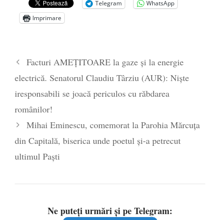
Telegram
WhatsApp
Zelensky
- 13 mai 2026
Imprimare
Statul care servește Națiunea
- 21 aprilie
2026
Legea Vexler produce efecte. Bustul
Facturi AMEȚITOARE la gaze și la energie
poetului Octavian Goga, înlăturat din Iași
electrică. Senatorul Claudiu Târziu (AUR): Niște
- 16 aprilie 2026
iresponsabili se joacă periculos cu răbdarea
românilor!
Mihai Eminescu, comemorat la Parohia Mărcuța
din Capitală, biserica unde poetul și-a petrecut
ultimul Paști
Ne puteți urmări și pe Telegram: