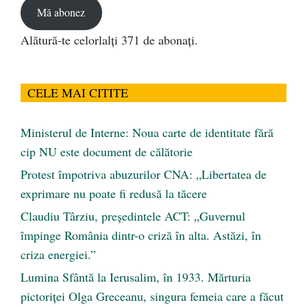
Mă abonez
Alătură-te celorlalți 371 de abonați.
CELE MAI CITITE
Ministerul de Interne: Noua carte de identitate fără
cip NU este document de călătorie
Protest împotriva abuzurilor CNA: „Libertatea de
exprimare nu poate fi redusă la tăcere
Claudiu Târziu, președintele ACT: „Guvernul
împinge România dintr-o criză în alta. Astăzi, în
criza energiei.”
Lumina Sfântă la Ierusalim, în 1933. Mărturia
pictoriței Olga Greceanu, singura femeia care a făcut