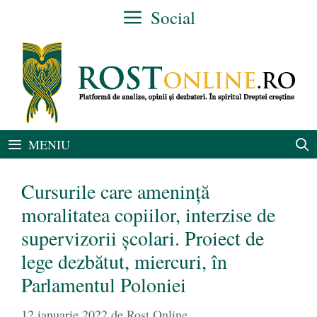
Sari
Social
la
conținut
MENIU
Cursurile care amenință
moralitatea copiilor, interzise de
supervizorii școlari. Proiect de
lege dezbătut, miercuri, în
Parlamentul Poloniei
12 ianuarie 2022
de
Rost Online