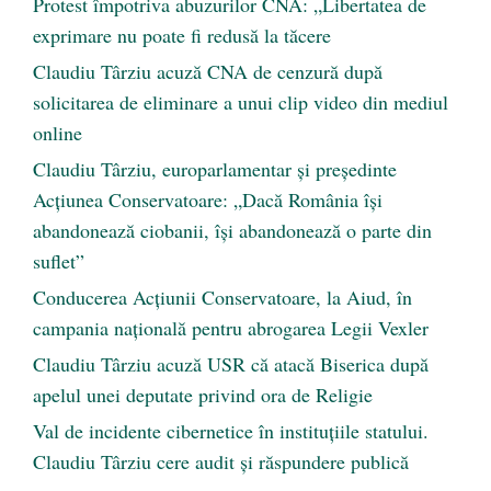
Protest împotriva abuzurilor CNA: „Libertatea de
exprimare nu poate fi redusă la tăcere
Claudiu Târziu acuză CNA de cenzură după
solicitarea de eliminare a unui clip video din mediul
online
Claudiu Târziu, europarlamentar și președinte
Acțiunea Conservatoare: „Dacă România își
abandonează ciobanii, își abandonează o parte din
suflet”
Conducerea Acțiunii Conservatoare, la Aiud, în
campania națională pentru abrogarea Legii Vexler
Claudiu Târziu acuză USR că atacă Biserica după
apelul unei deputate privind ora de Religie
Val de incidente cibernetice în instituțiile statului.
Claudiu Târziu cere audit și răspundere publică