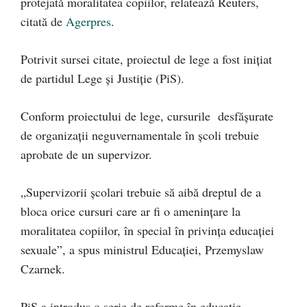
protejată moralitatea copiilor, relatează Reuters,
citată de
Agerpres
.
Potrivit sursei citate, proiectul de lege a fost inițiat
de partidul Lege şi Justiţie (PiS).
Conform proiectului de lege, cursurile desfăşurate
de organizaţii neguvernamentale în şcoli trebuie
aprobate de un supervizor.
„Supervizorii şcolari trebuie să aibă dreptul de a
bloca orice cursuri care ar fi o ameninţare la
moralitatea copiilor, în special în privinţa educaţiei
sexuale”, a spus ministrul Educației, Przemyslaw
Czarnek.
PiS a introdus o serie de reforme în educaţie,