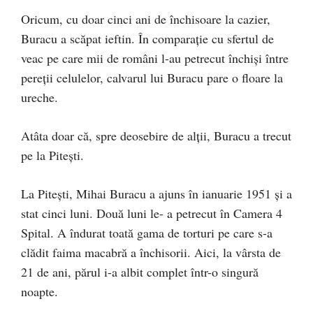
Oricum, cu doar cinci ani de închisoare la cazier,
Buracu a scăpat ieftin. În comparație cu sfertul de
veac pe care mii de români l-au petrecut închiși între
pereții celulelor, calvarul lui Buracu pare o floare la
ureche.
Atâta doar că, spre deosebire de alții, Buracu a trecut
pe la Pitești.
La Pitești, Mihai Buracu a ajuns în ianuarie 1951 și a
stat cinci luni. Două luni le- a petrecut în Camera 4
Spital. A îndurat toată gama de torturi pe care s-a
clădit faima macabră a închisorii. Aici, la vârsta de
21 de ani, părul i-a albit complet într-o singură
noapte.