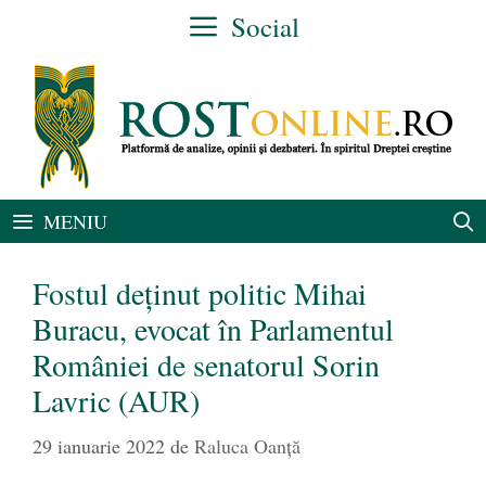
Sari
Social
la
conținut
MENIU
Fostul deținut politic Mihai
Buracu, evocat în Parlamentul
României de senatorul Sorin
Lavric (AUR)
29 ianuarie 2022
de
Raluca Oanță