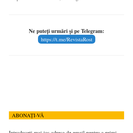
Ne puteți urmări și pe Telegram:
https://t.me/RevistaRost
ABONAȚI-VĂ
Introduceți mai jos adresa de email pentru a primi