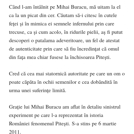
Când l-am întâlnit pe Mihai Buracu, mă uitam la el
ca la un picat din cer. Căutam să-i citesc în cutele
feței și în mimica ei semnele infernului prin care
trecuse, ca și cum acolo, în ridurile pielii, aș fi putut
descoperi o patalama adeveritoare, un fel de atestat
de autenticitate prin care să fiu încredințat că omul
din fața mea chiar fusese la închisoarea Pitești.
Cred că cea mai statornică autoritate pe care un om o
poate căpăta în ochii semenilor e cea dobândită în
urma unei suferințe limită.
Grație lui Mihai Buracu am aflat în detaliu sinistrul
experiment pe care l-a reprezentat în istoria
României fenomenul Pitești. S-a stins pe 6 martie
2011.