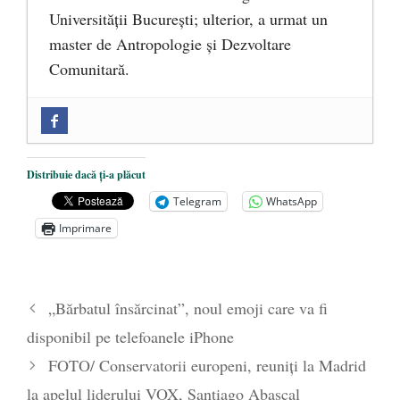
Universității București; ulterior, a urmat un
master de Antropologie și Dezvoltare
Comunitară.
Zilele Culturii și Spiritualității la
Mănăstirea „Sfânta Ana” Rohia. Părintele
Nicolae Steinhardt, comemorat la 102 ani
Distribuie dacă ți-a plăcut
de la naștere
- 29 iulie 2024
Telegram
WhatsApp
„Carnea cultivată” în laborator, tot mai
Imprimare
aproape de autorizare pentru
comercializare în UE
- 28 iulie 2024
Părintele mărturisitor Constantin
„Bărbatul însărcinat”, noul emoji care va fi
Voicescu, pomenit, duminică, la
disponibil pe telefoanele iPhone
Mănăstirea Cernica
- 27 iulie 2024
FOTO/ Conservatorii europeni, reuniți la Madrid
la apelul liderului VOX, Santiago Abascal