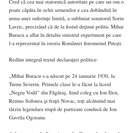
Cred că cea mai statornică autoritate pe care un om o
poate căpăta în ochii semenilor e cea dobândită în
urma unei suferințe limită, a subliniat senatorul Sorin
Lavric, precizând că de la fostul deținut politic Mihai
Buracu a aflat în detaliu sinistrul experiment pe care
l-a reprezentat în istoria României fenomenul Pitești.
Redăm integral textul declarației politice:
„Mihai Buracu s-a născut pe 24 ianuarie 1930, la
Turnu Severin. Primele clase le-a făcut la liceul
„Negru Vodă” din Făgăraș, fiind coleg cu Ion Ilioi,
Remus Sofonea și frații Novac, toți alcătuind mai
târziu legendara trupă de partizani condusă de Ion
Gavrila Ogoranu.