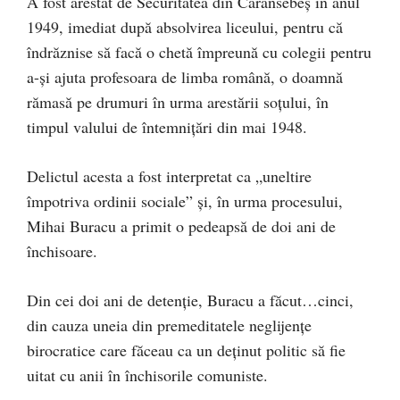
A fost arestat de Securitatea din Caransebeș în anul
1949, imediat după absolvirea liceului, pentru că
îndrăznise să facă o chetă împreună cu colegii pentru
a-şi ajuta profesoara de limba română, o doamnă
rămasă pe drumuri în urma arestării soțului, în
timpul valului de întemnițări din mai 1948.
Delictul acesta a fost interpretat ca „uneltire
împotriva ordinii sociale” și, în urma procesului,
Mihai Buracu a primit o pedeapsă de doi ani de
închisoare.
Din cei doi ani de detenţie, Buracu a făcut…cinci,
din cauza uneia din premeditatele neglijențe
birocratice care făceau ca un deținut politic să fie
uitat cu anii în închisorile comuniste.