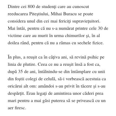
Dintre cei 800 de studenți care au cunoscut
reeducarea Piteștiului, Mihai Buracu se poate
considera unul din cei mai fericiți supraviețuitori.
Mai întâi, pentru că nu s-a numărat printre cele 30 de
victime care au murit în urma chimurilor și, în al
doilea rând, pentru că nu a rămas cu sechele fizice.
În plus, a reușit ca în câțiva ani, să revină psihic pe
linia de plutire. Ceea ce nu a reușit însă a fost ca,
după 35 de ani, întâlnindu-se din întâmplare cu unii
din foștii colegi de celulă, să-i vorbească acestuia ca
oricărui alt om: amândoi s-au privit în tăcere și s-au
despărțit. Erau legați de amintirea unor căderi prea
mari pentru a mai găsi puterea să se privească cu un
aer firesc.