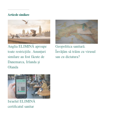
aproape de autorizare pentru
comercializare în UE
- 28 iulie 2024
Articole similare
Părintele mărturisitor Constantin
Voicescu, pomenit, duminică, la
Mănăstirea Cernica
- 27 iulie 2024
Anglia ELIMINĂ aproape
Geopolitica sanitară.
toate restricţiile. Anunțuri
Învățăm să trăim cu virusul
similare au fost făcute de
sau cu dictatura?
Danemarca, Irlanda și
Olanda
Israelul ELIMINĂ
certificatul sanitar