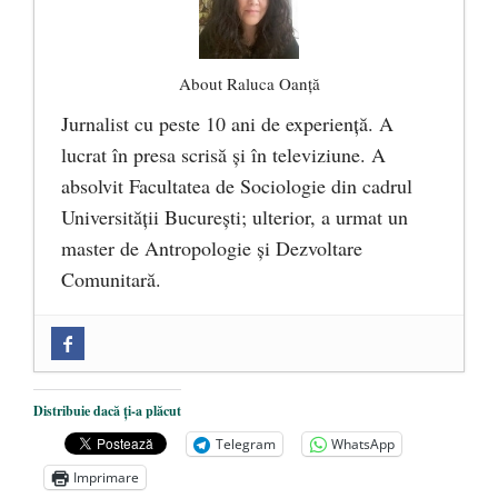
About Raluca Oanță
Jurnalist cu peste 10 ani de experiență. A
lucrat în presa scrisă și în televiziune. A
absolvit Facultatea de Sociologie din cadrul
Universității București; ulterior, a urmat un
master de Antropologie și Dezvoltare
Comunitară.
Zilele Culturii și Spiritualității la
Mănăstirea „Sfânta Ana” Rohia. Părintele
Nicolae Steinhardt, comemorat la 102 ani
Distribuie dacă ți-a plăcut
de la naștere
- 29 iulie 2024
Telegram
WhatsApp
„Carnea cultivată” în laborator, tot mai
Imprimare