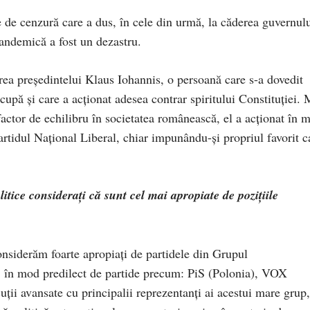
 de cenzură care a dus, în cele din urmă, la căderea guvernul
pandemică a fost un dezastru.
ea președintelui Klaus Iohannis, o persoană care s-a dovedit
ocupă și care a acționat adesea contrar spiritului Constituției. 
 factor de echilibru în societatea românească, el a acționat în 
artidul Național Liberal, chiar impunându-și propriul favorit c
itice considerați că sunt cel mai apropiate de pozițiile
nsiderăm foarte apropiați de partidele din Grupul
, în mod predilect de partide precum: PiS (Polonia), VOX
cuții avansate cu principalii reprezentanți ai acestui mare grup,