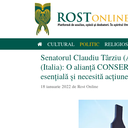
Sari
la
conținut
CULTURAL
POLITIC
RELIGIOS
Senatorul Claudiu Târziu (
(Italia): O alianță CONSE
esențială și necesită acțiun
18 ianuarie 2022
de
Rost Online