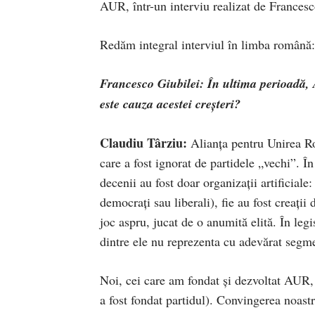
AUR, într-un interviu realizat de Frances
Redăm integral interviul în limba română:
Francesco Giubilei:
În ultima perioadă, 
este cauza acestei creșteri?
Claudiu Târziu
:
Alianța pentru Unirea Rom
care a fost ignorat de partidele „vechi”. 
decenii au fost doar organizații artificiale:
democrați sau liberali), fie au fost creații
joc aspru, jucat de o anumită elită. În leg
dintre ele nu reprezenta cu adevărat segm
Noi, cei care am fondat și dezvoltat AUR, 
a fost fondat partidul). Convingerea noastr