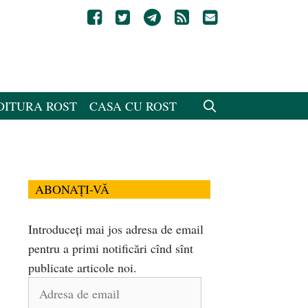
DITURA ROST
CASA CU ROST
ABONAȚI-VĂ
Introduceți mai jos adresa de email
pentru a primi notificări cînd sînt
publicate articole noi.
Adresa
de