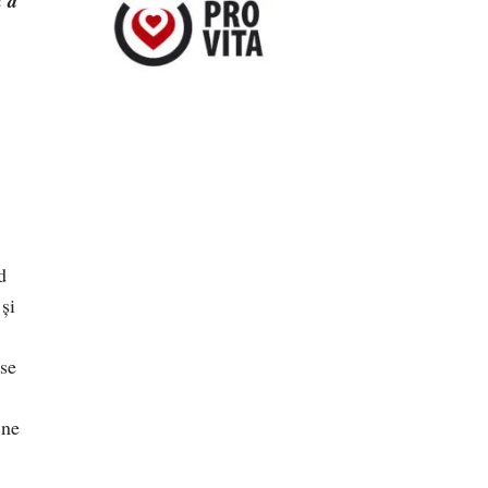
u a
d
 și
ase
 ne