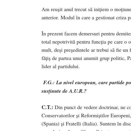
Am reușit anul trecut să inițiem o moțiune
anterior. Modul în care a gestionat criza 
În prezent facem demersuri pentru demiter
total nepotrivită pentru funcția pe care o 
mult, deși președintele ar trebui să fie un
fățiș de partea unui anumit grup politic, P
lider al partidului.
F.G.: La nivel european, care partide pol
susținute de A.U.R.?
C.T.:
Din punct de vedere doctrinar, ne co
Conservatorilor și Reformiștilor Europeni
(Spania) și Fratelli (Italia). Suntem în dis