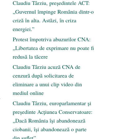
Claudiu Târziu, președintele ACT:
„Guvernul împinge România dintr-o
criză în alta. Astăzi, în criza
energiei.”
Protest împotriva abuzurilor CNA:
„Libertatea de exprimare nu poate fi
redusă la tăcere
Claudiu Târziu acuză CNA de
cenzură după solicitarea de
eliminare a unui clip video din
mediul online
ă
Claudiu Târziu, europarlamentar și
președinte Acțiunea Conservatoare:
„Dacă România își abandonează
ciobanii, își abandonează o parte
din suflet”