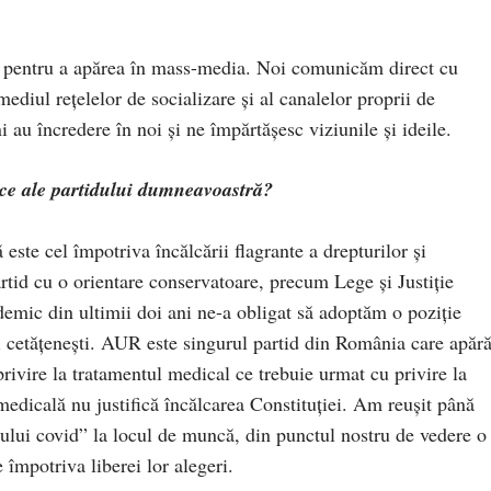
m pentru a apărea în mass-media. Noi comunicăm direct cu
rmediul rețelelor de socializare și al canalelor proprii de
au încredere în noi și ne împărtășesc viziunile și ideile.
tice ale partidului dumneavoastră?
 este cel împotriva încălcării flagrante a drepturilor și
artid cu o orientare conservatoare, precum Lege și Justiție
ndemic din ultimii doi ani ne-a obligat să adoptăm o poziție
uri cetățenești. AUR este singurul partid din România care apăr
rivire la tratamentul medical ce trebuie urmat cu privire la
edicală nu justifică încălcarea Constituției. Am reușit până
lui covid” la locul de muncă, din punctul nostru de vedere o
 împotriva liberei lor alegeri.