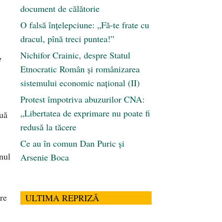
document de călătorie
O falsă înțelepciune: „Fă-te frate cu
dracul, pînă treci puntea!”
Nichifor Crainic, despre Statul
e
Etnocratic Român şi românizarea
sistemului economic naţional (II)
Protest împotriva abuzurilor CNA:
„Libertatea de exprimare nu poate fi
ouă
redusă la tăcere
Ce au în comun Dan Puric şi
unul
Arsenie Boca
re
ULTIMA REPRIZĂ