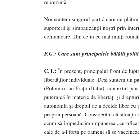
reprezintă.
Noi suntem singurul partid care nu plăti
suporterii și simpatizanții noștri prin inte
comunicare. Din ce în ce mai mulți români 
F.G.: Care sunt principalele bătălii poli
C.T.:
În prezent, principalul front de luptă
libertăților individuale. Deși suntem un p
(Polonia) sau Frații (Italia), contextul pa
puternică în materie de libertăți și drept
autonomia și dreptul de a decide liber cu p
propria persoană. Considerăm că situația m
acum să împiedicăm impunerea „certificatu
cale de a-i forța pe oameni să se vaccineze