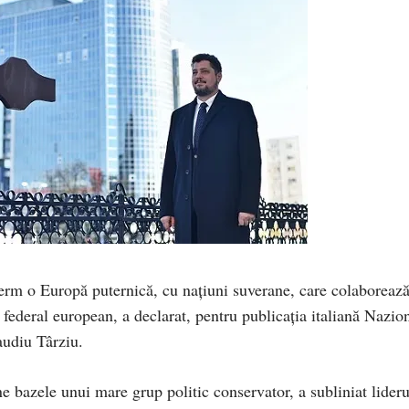
erm o Europă puternică, cu națiuni suverane, care colaboreaz
 federal european, a declarat, pentru publicația italiană Nazio
audiu Târziu.
bazele unui mare grup politic conservator, a subliniat lideru