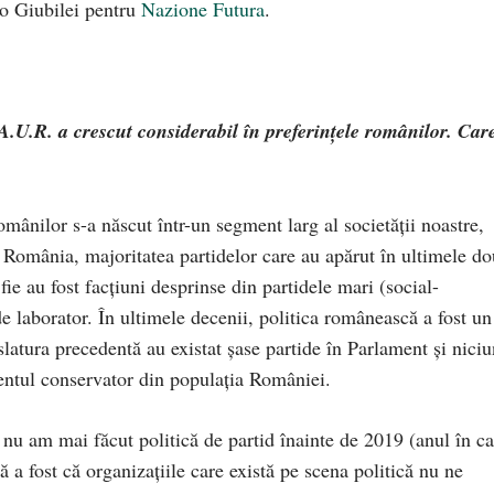
co Giubilei pentru
Nazione Futura
.
A.U.R. a crescut considerabil în preferințele românilor. Car
ânilor s-a născut într-un segment larg al societății noastre,
În România, majoritatea partidelor care au apărut în ultimele d
 fie au fost facțiuni desprinse din partidele mari (social-
 de laborator. În ultimele decenii, politica românească a fost un
islatura precedentă au existat șase partide în Parlament și nici
entul conservator din populația României.
nu am mai făcut politică de partid înainte de 2019 (anul în ca
ă a fost că organizațiile care există pe scena politică nu ne