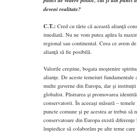
punct de vedere politic, cât și din punct 
deveni realitate?
C.T.:
Cred cu tărie că această alianță cons
imediată. Nu ne vom putea apăra la maxim
regional sau continental. Ceea ce avem de
alianță să fie posibilă.
Valorile creștine, bogata moștenire spirit
alianțe. De aceste temeiuri fundamentale 
multe guverne din Europa, dar și instituții
globalist. Păstrarea și promovarea identită
conservatorii. În aceeași măsură – temele 
puncte comune și pe acestea ar trebui să n
conservatoare din Europa există diferențe 
împiedice să colaborăm pe alte teme care ț