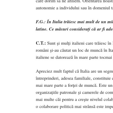
care dorim să ne afiliem. Orientarea noast
autonomie a individului sau în domeniul ta
F.G.: În Italia trăiesc mai mult de un mil
latine. Ce măsuri considerați că ar fi ad
C.T.:
Sunt și mulți italieni care trăiesc în
români și-au căutat un loc de muncă în Ita
italiene se datorează în mare parte tocmai 
Apreciez mult faptul că Italia are un segme
întreprinderi, adesea familiale, constituie
mai mare parte a forței de muncă. Este un
organizațiile patronale și camerele de com
mai multe căi pentru a crește nivelul colab
o colaborare politică mai strânsă este imp