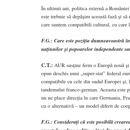
În ultimii ani, politica externă a României
este trebuie să depășim această fază și să
care suntem compatibili cultural, cu care 
F.G.: Care este poziția dumneavoastră în
națiunilor și popoarelor independente sa
C.T.:
AUR susține ferm o Europă nouă și pu
opun deschis unui „super-stat” federal eur
compatibile cu cele din sudul Europei și,
tandemului franco-german. Aceasta este pe
nu ne place direcția în care Germania, Fr
cu o alternativă – un model diferit de coo
F.G.: Considerați că este posibilă creare