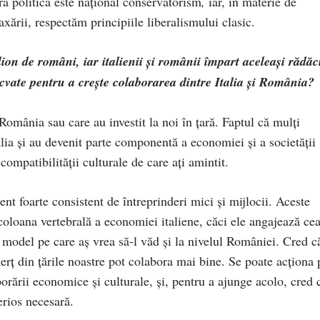
ră politică este național conservatorism
,
iar, în materie de
xării, respectăm principiile liberalismului clasic.
ion de români, iar italienii și românii împart aceleași rădăc
ecvate pentru a crește colaborarea dintre Italia și România?
 România sau care au investit la noi în țară. Faptul că mulți
lia și au devenit parte componentă a economiei și a societății
compatibilității culturale de care ați amintit.
nt foarte consistent de întreprinderi mici și mijlocii. Aceste
 coloana vertebrală a economiei italiene, căci ele angajează ce
 model pe care aș vrea să-l văd și la nivelul României. Cred c
erț din țările noastre pot colabora mai bine. Se poate acționa 
orării economice și culturale, și, pentru a ajunge acolo, cred 
erios necesară.