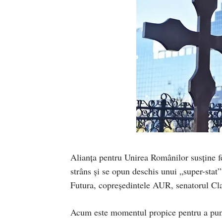
Alianța pentru Unirea Românilor susține f
strâns și se opun deschis unui „super-stat”
Futura, copreședintele AUR, senatorul Cl
Acum este momentul propice pentru a pune 