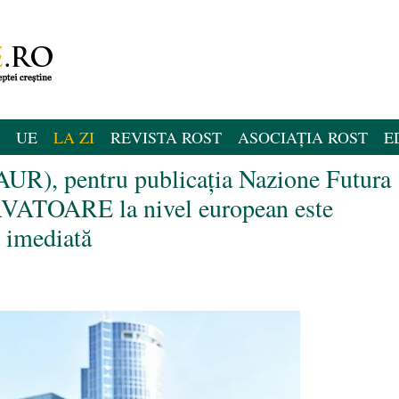
UE
LA ZI
REVISTA ROST
ASOCIAȚIA ROST
E
AUR), pentru publicația Nazione Futura
RVATOARE la nivel european este
e imediată