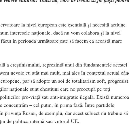
de vedere cultural? Dacă da, care ar trebui să fie pașii pentr
ervatoare la nivel european este esențială și necesită acțiune
um interesele naționale, dacă nu vom colabora și la nivel
 făcut în perioada următoare este să facem ca această mare
uală a creștinismului, reprezintă unul din fundamentele acestei
avem nevoie cu atât mai mult, mai ales în contextul actual cân
 europene, par să adopte un soi de totalitarism soft, progresist
ților naționale sunt chestiuni care ne preocupă pe toți
politicilor pro-viață sau anti-imigrație ilegală. Există numero
e concentrăm – cel puțin, în prima fază. Între partidele
în privința Rusiei, de exemplu, dar acest subiect nu trebuie să
in de politica internă sau viitorul UE.