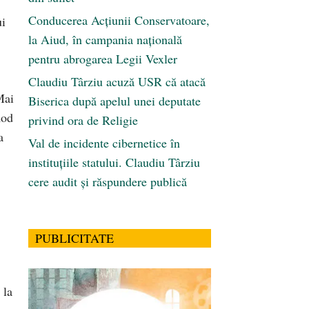
Conducerea Acțiunii Conservatoare,
ui
la Aiud, în campania națională
pentru abrogarea Legii Vexler
Claudiu Târziu acuză USR că atacă
Mai
Biserica după apelul unei deputate
mod
privind ora de Religie
a
Val de incidente cibernetice în
instituțiile statului. Claudiu Târziu
cere audit și răspundere publică
PUBLICITATE
 la