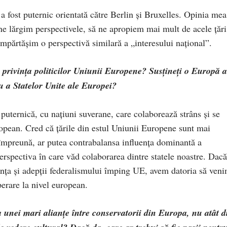
 a fost puternic orientată către Berlin și Bruxelles. Opinia mea
 ne lărgim perspectivele, să ne apropiem mai mult de acele țări
împărtășim o perspectivă similară a „interesului național”.
 privința politicilor Uniunii Europene? Susțineți o Europă a
u a Statelor Unite ale Europei?
ternică, cu națiuni suverane, care colaborează strâns și se
opean. Cred că țările din estul Uniunii Europene sunt mai
 împreună, ar putea contrabalansa influența dominantă a
rspectiva în care văd colaborarea dintre statele noastre. Dacă
anța și adepții federalismului împing UE, avem datoria să ven
perare la nivel european.
a unei mari alianțe între conservatorii din Europa, nu atât d