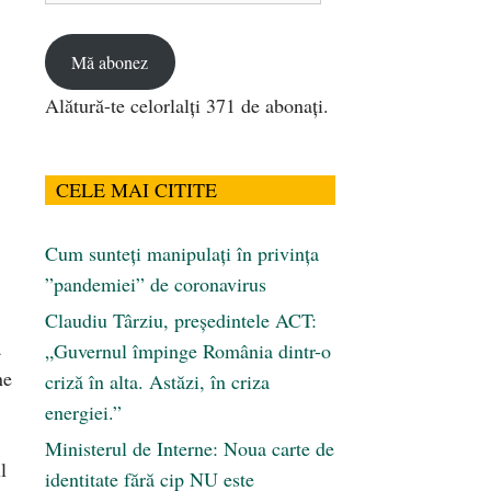
email
Mă abonez
Alătură-te celorlalți 371 de abonați.
CELE MAI CITITE
Cum sunteți manipulați în privința
”pandemiei” de coronavirus
Claudiu Târziu, președintele ACT:
ă
„Guvernul împinge România dintr-o
ne
criză în alta. Astăzi, în criza
energiei.”
Ministerul de Interne: Noua carte de
l
identitate fără cip NU este