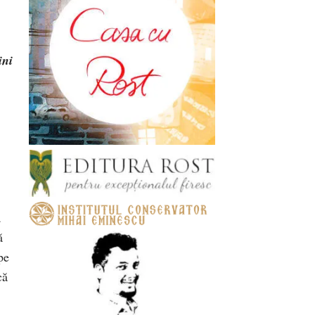
ini
a
ă
pe
că