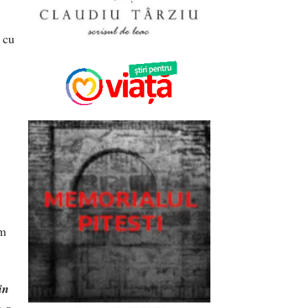
 cu
im
in