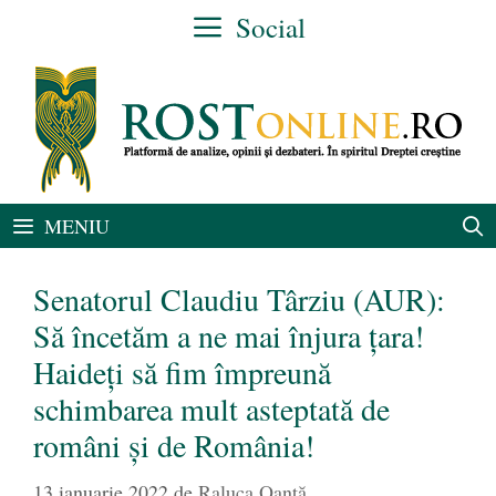
Sari
Social
la
conținut
MENIU
Senatorul Claudiu Târziu (AUR):
Să încetăm a ne mai înjura țara!
Haideți să fim împreună
schimbarea mult asteptată de
români și de România!
13 ianuarie 2022
de
Raluca Oanță