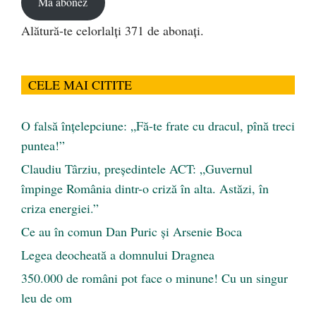
Mă abonez
Alătură-te celorlalți 371 de abonați.
CELE MAI CITITE
O falsă înțelepciune: „Fă-te frate cu dracul, pînă treci
puntea!”
Claudiu Târziu, președintele ACT: „Guvernul
împinge România dintr-o criză în alta. Astăzi, în
criza energiei.”
Ce au în comun Dan Puric şi Arsenie Boca
Legea deocheată a domnului Dragnea
350.000 de români pot face o minune! Cu un singur
leu de om