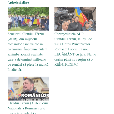
Articole similare
Părintele mărturisitor Constantin
Voicescu, pomenit, duminică, la
Mănăstirea Cernica
- 27 iulie 2024
Senatorul Claudiu Târziu
Copreședintele AUR,
(AUR), din mijlocul
Claudiu Târziu, la Iași, de
românilor care trăiesc în
Ziua Unirii Principatelor
Germania: Împreună putem
Române: Facem un nou
schimba această realitate
LEGĂMÂNT cu țara. Nu ne
care a determinat milioane
oprim până nu reușim să o
de români să plece la muncă
REÎNTREGIM!
în alte țări!
Claudiu Târziu (AUR): Ziua
Națională a României este
una prin excelență a