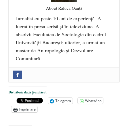
About Raluca Oanță
Jurnalist cu peste 10 ani de experiență. A
lucrat în presa scrisă și în televiziune. A
absolvit Facultatea de Sociologie din cadrul
Universității București; ulterior, a urmat un
master de Antropologie și Dezvoltare
Comunitară.
Zilele Culturii și Spiritualității la
Mănăstirea „Sfânta Ana” Rohia. Părintele
Nicolae Steinhardt, comemorat la 102 ani
Distribuie dacă ți-a plăcut
de la naștere
- 29 iulie 2024
Telegram
WhatsApp
„Carnea cultivată” în laborator, tot mai
Imprimare
aproape de autorizare pentru
comercializare în UE
- 28 iulie 2024