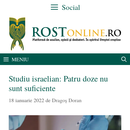
Sari
Social
la
conținut
MENIU
Studiu israelian: Patru doze nu
sunt suficiente
18 ianuarie 2022
de
Dragoș Doran