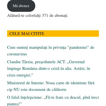
Mă abonez
Alătură-te celorlalți 371 de abonați.
CELE MAI CITITE
Cum sunteți manipulați în privința ”pandemiei” de
coronavirus
Claudiu Târziu, președintele ACT: „Guvernul
împinge România dintr-o criză în alta. Astăzi, în
criza energiei.”
Ministerul de Interne: Noua carte de identitate fără
cip NU este document de călătorie
O falsă înțelepciune: „Fă-te frate cu dracul, pînă treci
puntea!”