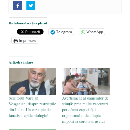
„Acum nu e momentul”
- 22 martie 2025
O nouă autostradă distruge pădurea
amazoniană, pentru summitul climatic
Distribuie dacă ți-a plăcut
COP30
- 14 martie 2025
Telegram
WhatsApp
Alegeri controlate
- 11 martie 2025
Imprimare
Articole similare
Scriitorul Varujan
Avertisment al oamenilor de
Vosganian, despre restricțiile
știință: prea multe vaccinuri
din Italia: Un caz tipic de
pot dăuna capacității
fanatism epidemiologic!
organismului de a lupta
împotriva coronavirusului