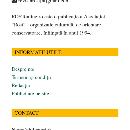
revistarost[at]gmail.com
ROSTonline.ro este o publicaţie a Asociaţiei
“Rost” - organizaţie culturală, de orientare
conservatoare, înfiinţată în anul 1994.
INFORMATII UTILE
Despre noi
Termeni și condiții
Redacția
Publicitate pe site
CONTACT
Nume
(obligatoriu)