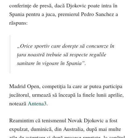
conferințe de presă, dacă Djokovic poate intra în
Spania pentru a juca, premierul Pedro Sanchez a
răspuns:
„Orice sportiv care dorește să concureze în
țara noastră trebuie să respecte regulile
sanitare în vigoare în Spania”.
Madrid Open, competiția la care ar putea participa
jucătorul, urmează să înceapă la finele lunii aprilie,
notează
Antena3
.
Reamintim că tenismenul Novak Djokovic a fost
expulzat, duminică, din Australia, după mai multe
zile de așteptare și după procese repetate, la capătul