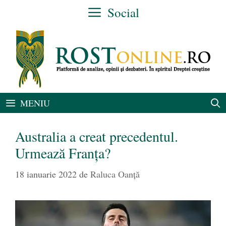
Sari
Social
la
conținut
MENIU
Australia a creat precedentul.
Urmează Franța?
18 ianuarie 2022
de
Raluca Oanță