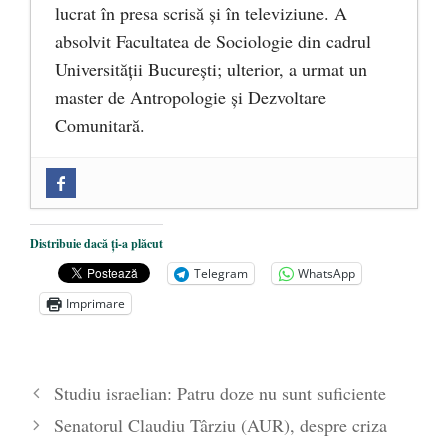
lucrat în presa scrisă și în televiziune. A
absolvit Facultatea de Sociologie din cadrul
Universității București; ulterior, a urmat un
master de Antropologie și Dezvoltare
Comunitară.
Zilele Culturii și Spiritualității la
Mănăstirea „Sfânta Ana” Rohia. Părintele
Nicolae Steinhardt, comemorat la 102 ani
Distribuie dacă ți-a plăcut
de la naștere
- 29 iulie 2024
Telegram
WhatsApp
„Carnea cultivată” în laborator, tot mai
Imprimare
aproape de autorizare pentru
comercializare în UE
- 28 iulie 2024
Părintele mărturisitor Constantin
Studiu israelian: Patru doze nu sunt suficiente
Voicescu, pomenit, duminică, la
Senatorul Claudiu Târziu (AUR), despre criza
Mănăstirea Cernica
- 27 iulie 2024