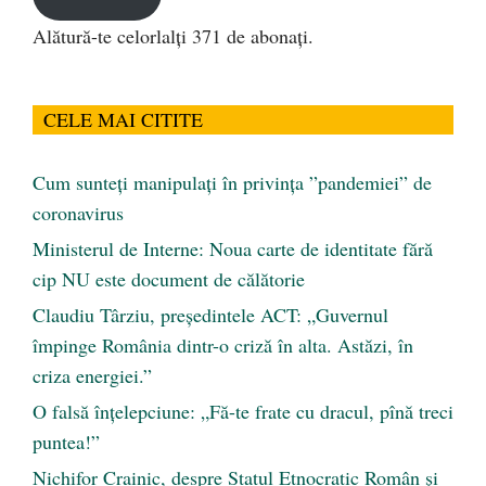
Alătură-te celorlalți 371 de abonați.
CELE MAI CITITE
Cum sunteți manipulați în privința ”pandemiei” de
coronavirus
Ministerul de Interne: Noua carte de identitate fără
cip NU este document de călătorie
Claudiu Târziu, președintele ACT: „Guvernul
împinge România dintr-o criză în alta. Astăzi, în
criza energiei.”
O falsă înțelepciune: „Fă-te frate cu dracul, pînă treci
puntea!”
Nichifor Crainic, despre Statul Etnocratic Român şi