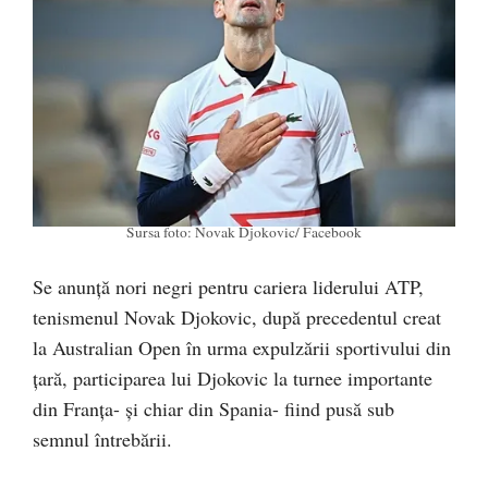
Sursa foto: Novak Djokovic/ Facebook
Se anunță nori negri pentru cariera liderului ATP,
tenismenul Novak Djokovic, după precedentul creat
la Australian Open în urma expulzării sportivului din
țară, participarea lui Djokovic la turnee importante
din Franța- și chiar din Spania- fiind pusă sub
semnul întrebării.